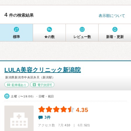
4
件の検索結果
表示順について
標準
★の数
レビュー数
新着・更新
LULA美容クリニック新潟院
新潟県新潟市中央区弁天（新潟駅）
駐車場あり
電子決済可
土曜（〜19:00）・日曜・祝日
4.35
3件
アクセス数 7月:
410
| 6月:
521