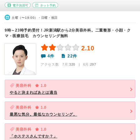
電子決済可
ネット予約
土曜（〜19:00）・日曜・祝日
9時～23時予約受付！JR新潟駅から2分美容外科。二重整形・小顔・ク
マ・医療脱毛 カウンセリング無料
2.10
4件
22件
アクセス数 7月:
320
| 6月:
297
美容外科
1.0
やると決まればあとは適当
美容外科
1.0
最悪な気分。最低なカウンセリング。
美容外科
1.0
「ホステスさんですか？」