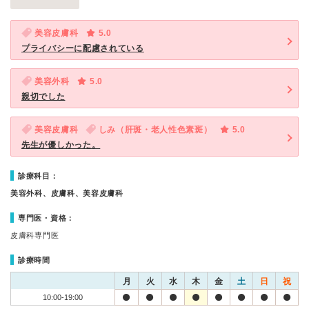
美容皮膚科
5.0
プライバシーに配慮されている
美容外科
5.0
親切でした
美容皮膚科
しみ（肝斑・老人性色素斑）
5.0
先生が優しかった。
診療科目：
美容外科、皮膚科、美容皮膚科
専門医・資格：
皮膚科専門医
診療時間
月
火
水
木
金
土
日
祝
10:00-19:00