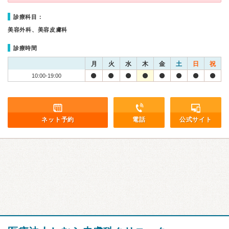
診療科目：
美容外科、美容皮膚科
診療時間
月
火
水
木
金
土
日
祝
10:00-19:00
ネット予約
電話
公式サイト