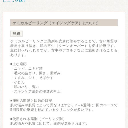
口コミを探す
ケミカルピーリング（エイジングケア）について
詳細
ケミカルピーリングは薬剤を皮膚に塗布することで、古い角質や
表皮を取り除き、肌の再生（ターンオーバー）を促す治療です。
主に顔へ行われますが、背中やデコルテなどに施術されることも
あります。
■主な適応
・ニキビ、ニキビ跡
・毛穴の詰まり、開き、黒ずみ
・くすみ、シミ、そばかす
・小じわ
・肌のハリ、弾力
・スキンケア成分の浸透の向上
■施術の間隔と回数の目安
肌の悩みや肌質によって異なりますが、2～4週間に1回のペースで
5回程度の継続を勧めているクリニックが多いです。
■使用される薬剤（ピーリング剤）
肌の悩みや肌質に応じて、薬剤が選択されます。