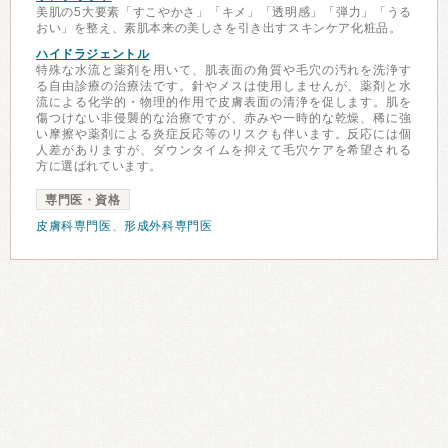
美肌の5大要素「すこやかさ」「キメ」「透明感」「弾力」「うる
おい」を整え、素肌本来の美しさを引き出すスキンケア化粧品。
ハイドラジェントル
特殊な水流と薬剤を用いて、肌表面の角質や毛穴の汚れを洗浄す
る自由診療の治療法です。針やメスは使用しませんが、薬剤と水
流による化学的・物理的作用で皮膚表面の清浄を促します。肌を
傷つけない非侵襲的な治療ですが、赤みや一時的な乾燥、稀に強
い摩擦や薬剤による炎症反応等のリスクも伴います。反応には個
人差がありますが、ダウンタイムを抑えて毛穴ケアを希望される
方に選ばれています。
専門医・資格
皮膚科専門医
、
形成外科専門医