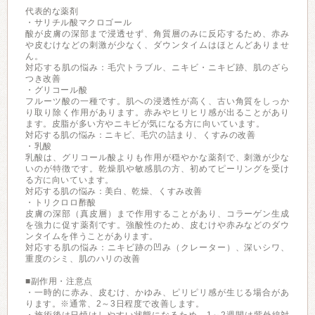
代表的な薬剤
・サリチル酸マクロゴール
酸が皮膚の深部まで浸透せず、角質層のみに反応するため、赤み
や皮むけなどの刺激が少なく、ダウンタイムはほとんどありませ
ん。
対応する肌の悩み：毛穴トラブル、ニキビ・ニキビ跡、肌のざら
つき改善
・グリコール酸
フルーツ酸の一種です。肌への浸透性が高く、古い角質をしっか
り取り除く作用があります。赤みやヒリヒリ感が出ることがあり
ます。皮脂が多い方やニキビが気になる方に向いています。
対応する肌の悩み：ニキビ、毛穴の詰まり、くすみの改善
・乳酸
乳酸は、グリコール酸よりも作用が穏やかな薬剤で、刺激が少な
いのが特徴です。乾燥肌や敏感肌の方、初めてピーリングを受け
る方に向いています。
対応する肌の悩み：美白、乾燥、くすみ改善
・トリクロロ酢酸
皮膚の深部（真皮層）まで作用することがあり、コラーゲン生成
を強力に促す薬剤です。強酸性のため、皮むけや赤みなどのダウ
ンタイムを伴うことがあります。
対応する肌の悩み：ニキビ跡の凹み（クレーター）、深いシワ、
重度のシミ、肌のハリの改善
■副作用・注意点
・一時的に赤み、皮むけ、かゆみ、ピリピリ感が生じる場合があ
ります。※通常、2～3日程度で改善します。