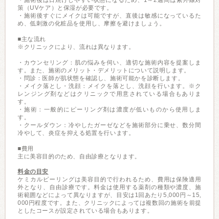
・施術後は日焼けしやすい状態になるため、1～2週間は紫外線対
策（UVケア）と保湿が必要です。
・施術後すぐにメイクは可能ですが、直後は敏感になっているた
め、低刺激の化粧品を使用し、摩擦を避けましょう。
■主な流れ
※クリニックにより、流れは異なります。
・カウンセリング：肌の悩みを伺い、適切な施術内容を提案しま
す。また、施術のメリット・デメリットについて説明します。
・問診：医師が肌状態を確認し、施術可能かを診断します。
・メイク落とし・洗顔：メイクを落とし、洗顔を行います。※ク
レンジング剤などはクリニックで用意されている場合もありま
す。
・施術：一般的にピーリング剤は濃度が低いものから使用しま
す。
・クールダウン：冷やしたガーゼなどを施術部分に乗せ、数分間
冷やして、炎症を抑える処置を行います。
■費用
主に美容目的のため、自由診療となります。
料金の目安
ケミカルピーリングは美容目的で行われるため、費用は保険適用
外となり、自由診療です。料金は使用する薬剤の種類や濃度、施
術範囲などによって異なりますが、目安は1回あたり5,000円～15,
000円程度です。また、クリニックによっては複数回の施術を前提
としたコースが設定されている場合もあります。