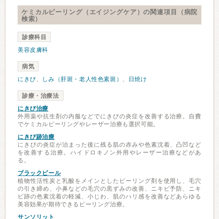
ケミカルピーリング（エイジングケア）の関連項目（病院
検索）
診療科目
美容皮膚科
病気
にきび
、
しみ（肝斑・老人性色素斑）
、
日焼け
診療・治療法
にきび治療
外用薬や抗生剤の内服などでにきびの炎症を改善する治療。自費
でケミカルピーリングやレーザー治療も選択可能。
にきび跡治療
にきびの炎症が治まった後に残る肌の赤みや色素沈着、凸凹など
を改善する治療。ハイドロキノン外用やレーザー治療などがあ
る。
ブラックピール
植物性活性炭と乳酸をメインとしたピーリング剤を使用し、毛穴
の引き締め、小鼻などの毛穴の黒ずみの改善、ニキビ予防、ニキ
ビ跡の色素沈着の軽減、小じわ、肌のハリ感を改善などあらゆる
美容効果が期待できるピーリング治療。
サンソリット