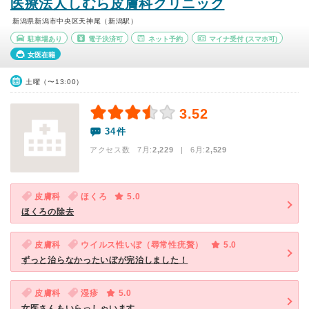
医療法人しむら皮膚科クリニック
新潟県新潟市中央区天神尾（新潟駅）
駐車場あり
電子決済可
ネット予約
マイナ受付
(スマホ可)
女医在籍
土曜（〜13:00）
3.52
34件
アクセス数 7月:
2,229
| 6月:
2,529
皮膚科
ほくろ
5.0
ほくろの除去
皮膚科
ウイルス性いぼ（尋常性疣贅）
5.0
ずっと治らなかったいぼが完治しました！
皮膚科
湿疹
5.0
女医さんもいらっしゃいます