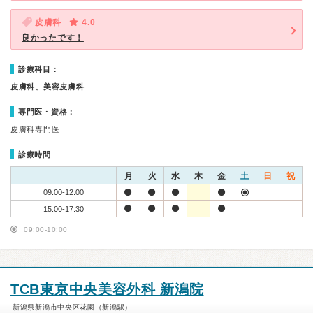
皮膚科
4.0
良かったです！
診療科目：
皮膚科、美容皮膚科
専門医・資格：
皮膚科専門医
診療時間
月
火
水
木
金
土
日
祝
09:00-12:00
15:00-17:30
09:00-10:00
TCB東京中央美容外科 新潟院
新潟県新潟市中央区花園（新潟駅）