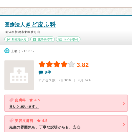
きど皮ふ科
医療法人
新潟県新潟市東区牡丹山
駐車場あり
電子決済可
マイナ受付
土曜（〜10:00）
3.82
9件
アクセス数 7月:
616
| 6月:
574
皮膚科
4.5
良いと思います。
美容皮膚科
4.5
先生の雰囲気も、丁寧な説明からも、安心