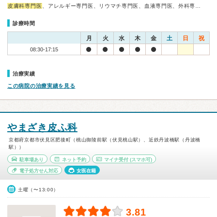
皮膚科専門医
、アレルギー専門医、リウマチ専門医、血液専門医、外科専…
診療時間
月
火
水
木
金
土
日
祝
08:30-17:15
治療実績
この病院の治療実績を見る
やまざき皮ふ科
京都府京都市伏見区肥後町（桃山御陵前駅（伏見桃山駅）、近鉄丹波橋駅（丹波橋
駅））
駐車場あり
ネット予約
マイナ受付
(スマホ可)
電子処方せん対応
女医在籍
土曜（〜13:00）
3.81