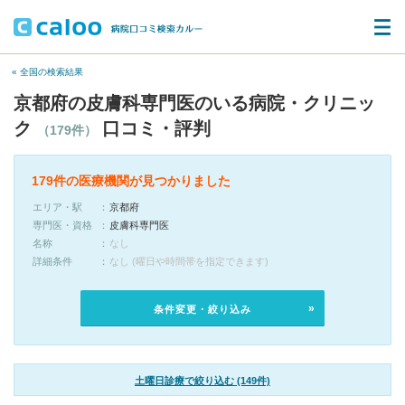
« 全国の検索結果
京都府の皮膚科専門医のいる病院・クリニッ
ク
口コミ・評判
（179件）
179件の医療機関が見つかりました
エリア・駅
京都府
専門医・資格
皮膚科専門医
名称
なし
詳細条件
なし (曜日や時間帯を指定できます)
条件変更・絞り込み
土曜日診療で絞り込む (149件)