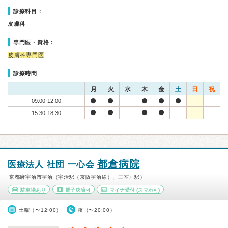
診療科目：
皮膚科
専門医・資格：
皮膚科専門医
診療時間
月
火
水
木
金
土
日
祝
09:00-12:00
15:30-18:30
都倉病院
医療法人 社団 一心会
京都府宇治市宇治（宇治駅（京阪宇治線）、三室戸駅）
駐車場あり
電子決済可
マイナ受付
(スマホ可)
土曜（〜12:00）
夜（〜20:00）