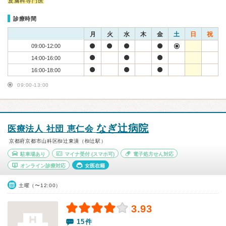
皮膚科専門医
診療時間
月
火
水
木
金
土
日
祝
09:00-12:00
14:00-16:00
16:00-18:00
09:00-13:00
なぎ辻病院
医療法人 社団 恵仁会
京都府京都市山科区椥辻東潰（椥辻駅）
駐車場あり
マイナ受付
(スマホ可)
電子処方せん対応
オンライン診療対応
女医在籍
土曜（〜12:00）
3.93
15件