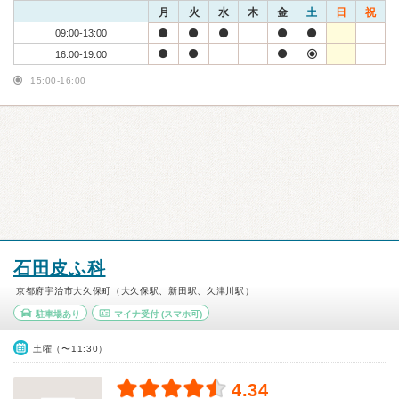
月
火
水
木
金
土
日
祝
09:00-13:00
16:00-19:00
15:00-16:00
石田皮ふ科
京都府宇治市大久保町（大久保駅、新田駅、久津川駅）
駐車場あり
マイナ受付
(スマホ可)
土曜（〜11:30）
4.34