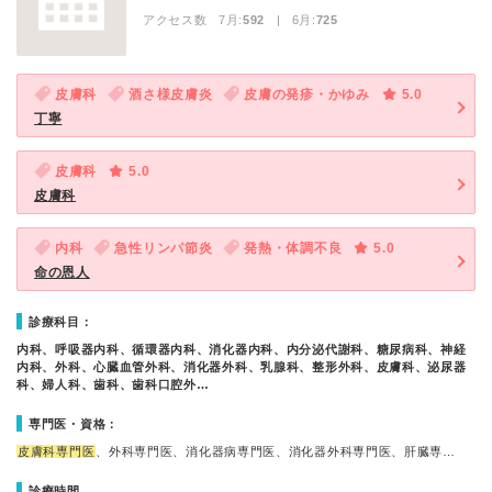
アクセス数 7月:
592
| 6月:
725
皮膚科
酒さ様皮膚炎
皮膚の発疹・かゆみ
5.0
丁寧
皮膚科
5.0
皮膚科
内科
急性リンパ節炎
発熱・体調不良
5.0
命の恩人
診療科目：
内科、呼吸器内科、循環器内科、消化器内科、内分泌代謝科、糖尿病科、神経
内科、外科、心臓血管外科、消化器外科、乳腺科、整形外科、皮膚科、泌尿器
科、婦人科、歯科、歯科口腔外…
専門医・資格：
皮膚科専門医
、外科専門医、消化器病専門医、消化器外科専門医、肝臓専…
診療時間