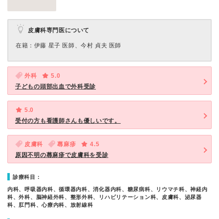
皮膚科専門医について
在籍：伊藤 星子 医師、今村 貞夫 医師
外科
5.0
子どもの頭部出血で外科受診
5.0
受付の方も看護師さんも優しいです。
皮膚科
蕁麻疹
4.5
原因不明の蕁麻疹で皮膚科を受診
診療科目：
内科、呼吸器内科、循環器内科、消化器内科、糖尿病科、リウマチ科、神経内
科、外科、脳神経外科、整形外科、リハビリテーション科、皮膚科、泌尿器
科、肛門科、心療内科、放射線科