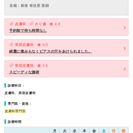
在籍：新保 有佳里 医師
皮膚科
きり傷
4.0
予約制で待ち時間なし
美容皮膚科
4.0
綺麗に痛みもなくピアスの穴をあけられました。
美容皮膚科
3.5
スピーディな施術
診療科目：
皮膚科、美容皮膚科
専門医・資格：
皮膚科専門医
診療時間
月
火
水
木
金
土
日
祝