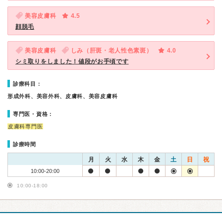
美容皮膚科
4.5
顔脱毛
美容皮膚科
しみ（肝斑・老人性色素斑）
4.0
シミ取りをしました！値段がお手頃です
診療科目：
形成外科、美容外科、皮膚科、美容皮膚科
専門医・資格：
皮膚科専門医
診療時間
月
火
水
木
金
土
日
祝
10:00-20:00
10:00-18:00