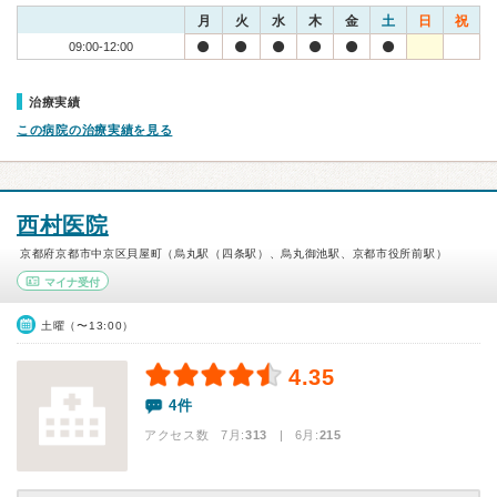
月
火
水
木
金
土
日
祝
09:00-12:00
治療実績
この病院の治療実績を見る
西村医院
京都府京都市中京区貝屋町（烏丸駅（四条駅）、烏丸御池駅、京都市役所前駅）
マイナ受付
土曜（〜13:00）
4.35
4件
アクセス数 7月:
313
| 6月:
215