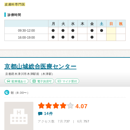
皮膚科専門医
診療時間
月
火
水
木
金
土
日
祝
09:30-12:00
16:00-19:00
京都山城総合医療センター
京都府木津川市木津駅前（木津駅）
駐車場あり
電子決済可
マイナ受付
朝（8:30〜）
4.07
14件
アクセス数 7月:
737
| 6月:
757