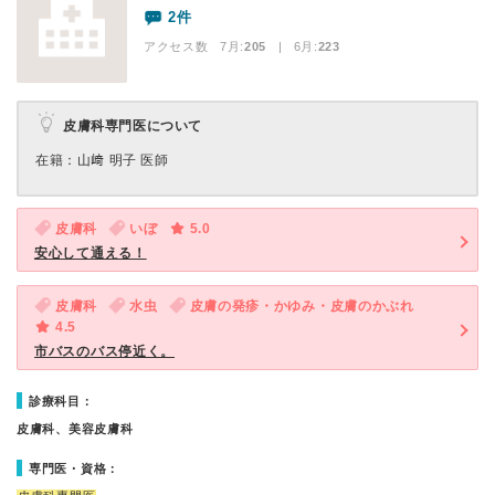
2件
アクセス数 7月:
205
| 6月:
223
皮膚科専門医について
在籍：山﨑 明子 医師
皮膚科
いぼ
5.0
安心して通える！
皮膚科
水虫
皮膚の発疹・かゆみ・皮膚のかぶれ
4.5
市バスのバス停近く。
診療科目：
皮膚科、美容皮膚科
専門医・資格：