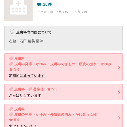
10件
アクセス数 7月:
746
| 6月:
710
皮膚科専門医について
在籍：石田 勝英 医師
皮膚科
皮膚の発疹・かゆみ・皮膚のできもの・頭皮の荒れ・かゆみ
5.0
定期的に通っています
皮膚科
蕁麻疹
5.0
さっぱりしています
皮膚科
皮膚の発疹・かゆみ・外陰部の痛み・かゆみ（女性）
5.0
すごくよかった！