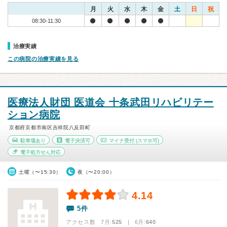
月
火
水
木
金
土
日
祝
08:30-11:30
治療実績
この病院の治療実績を見る
医療法人財団 医道会 十条武田リハビリテー
ション病院
京都府京都市南区吉祥院八反田町
駐車場あり
電子決済可
マイナ受付
(スマホ可)
電子処方せん対応
土曜（〜15:30）
夜（〜20:00）
4.14
5件
アクセス数 7月:
525
| 6月:
640