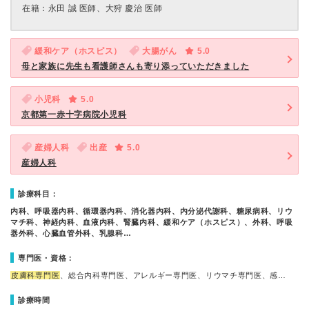
在籍：永田 誠 医師、大狩 慶治 医師
緩和ケア（ホスピス）
大腸がん
5.0
母と家族に先生も看護師さんも寄り添っていただきました
小児科
5.0
京都第一赤十字病院小児科
産婦人科
出産
5.0
産婦人科
診療科目：
内科、呼吸器内科、循環器内科、消化器内科、内分泌代謝科、糖尿病科、リウ
マチ科、神経内科、血液内科、腎臓内科、緩和ケア（ホスピス）、外科、呼吸
器外科、心臓血管外科、乳腺科…
専門医・資格：
皮膚科専門医
、総合内科専門医、アレルギー専門医、リウマチ専門医、感…
診療時間