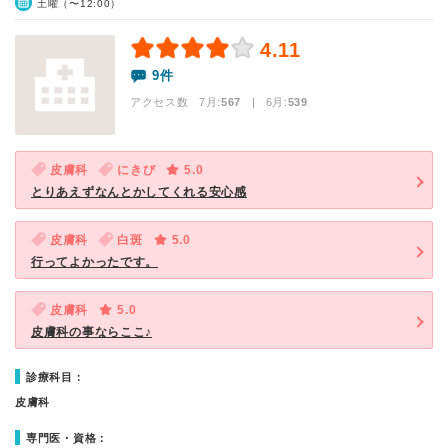
土曜（〜12:00）
4.11
9件
アクセス数 7月:
567
| 6月:
539
皮膚科
にきび
5.0
とりあえずなんとかしてくれる安心感
皮膚科
白斑
5.0
行ってよかったです。
皮膚科
5.0
皮膚科の事ならここ♪
診療科目：
皮膚科
専門医・資格：