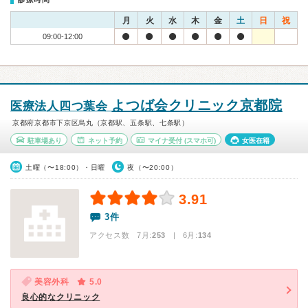
月
火
水
木
金
土
日
祝
09:00-12:00
よつば会クリニック京都院
医療法人四つ葉会
京都府京都市下京区烏丸（京都駅、五条駅、七条駅）
駐車場あり
ネット予約
マイナ受付
(スマホ可)
女医在籍
土曜（〜18:00）・日曜
夜（〜20:00）
3.91
3件
アクセス数 7月:
253
| 6月:
134
美容外科
5.0
良心的なクリニック