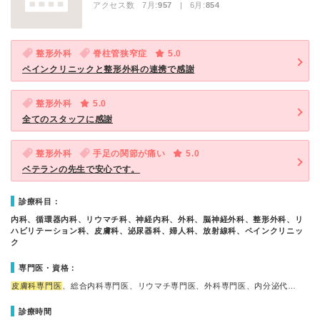
アクセス数 7月:
957
| 6月:
854
整形外科
脊柱管狭窄症
5.0
ペインクリニックと整形外科の連携で感謝
整形外科
5.0
全てのスタッフに感謝
整形外科
手足の関節が痛い
5.0
ベテランの先生で安心です。
診療科目：
内科、循環器内科、リウマチ科、神経内科、外科、脳神経外科、整形外科、リ
ハビリテーション科、皮膚科、泌尿器科、婦人科、放射線科、ペインクリニッ
ク
専門医・資格：
皮膚科専門医
、総合内科専門医、リウマチ専門医、外科専門医、内分泌代…
診療時間