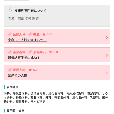
皮膚科専門医について
在籍：花田 圭司 医師
産婦人科
出産
5.0
安心して入院できました！
泌尿器科
尿管結石
5.0
尿管結石手術に成功！
産婦人科
5.0
出産での入院
診療科目：
内科、呼吸器内科、循環器内科、消化器内科、内分泌代謝科、糖尿病科、リウ
マチ科、神経内科、腎臓内科、外科、呼吸器外科、消化器外科、乳腺科、脳神
経外科、整形外科、リハビリテ…
専門医・資格：