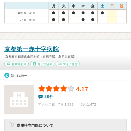
月
火
水
木
金
土
日
祝
09:00-13:00
17:00-19:00
京都第一赤十字病院
京都府京都市東山区本町（東福寺駅、鳥羽街道駅）
駐車場あり
電子決済可
マイナ受付
朝（8:30〜）
4.17
28件
アクセス数 7月:
1,353
| 6月:
1,472
皮膚科専門医について