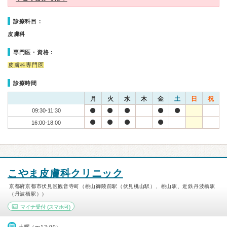
診療科目：
皮膚科
専門医・資格：
皮膚科専門医
診療時間
月
火
水
木
金
土
日
祝
09:30-11:30
16:00-18:00
こやま皮膚科クリニック
京都府京都市伏見区観音寺町（桃山御陵前駅（伏見桃山駅）、桃山駅、近鉄丹波橋駅
（丹波橋駅））
マイナ受付
(スマホ可)
土曜（〜12:00）