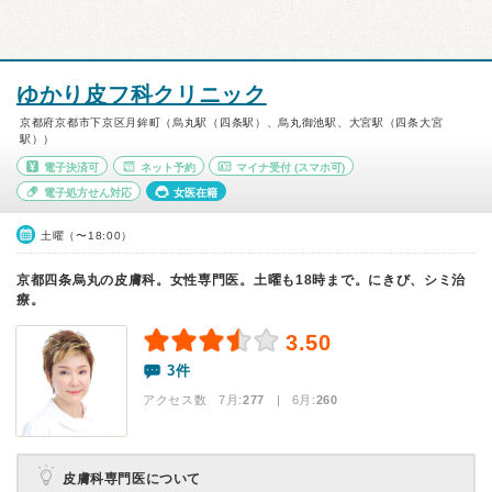
ゆかり皮フ科クリニック
京都府京都市下京区月鉾町（烏丸駅（四条駅）、烏丸御池駅、大宮駅（四条大宮
駅））
電子決済可
ネット予約
マイナ受付
(スマホ可)
電子処方せん対応
女医在籍
土曜（〜18:00）
京都四条烏丸の皮膚科。女性専門医。土曜も18時まで。にきび、シミ治
療。
3.50
3件
アクセス数 7月:
277
| 6月:
260
皮膚科専門医について