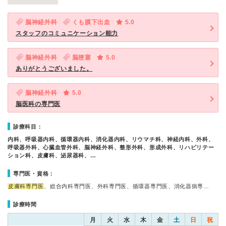
脳神経外科
くも膜下出血
5.0
スタッフのコミュニケーション能力
脳神経外科
脳梗塞
5.0
ありがとうございました。
脳神経外科
5.0
脳医科の専門医
診療科目：
内科、呼吸器内科、循環器内科、消化器内科、リウマチ科、神経内科、外科、
呼吸器外科、心臓血管外科、脳神経外科、整形外科、形成外科、リハビリテー
ション科、皮膚科、泌尿器科、…
専門医・資格：
皮膚科専門医
、総合内科専門医、外科専門医、循環器専門医、消化器病専…
診療時間
月
火
水
木
金
土
日
祝