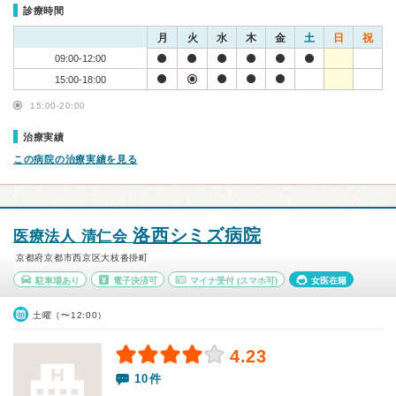
診療時間
月
火
水
木
金
土
日
祝
09:00-12:00
15:00-18:00
15:00-20:00
治療実績
この病院の治療実績を見る
洛西シミズ病院
医療法人 清仁会
京都府京都市西京区大枝沓掛町
駐車場あり
電子決済可
マイナ受付
(スマホ可)
女医在籍
土曜（〜12:00）
4.23
10件