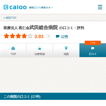
« 病院TOP
武田総合病院
医療法人 医仁会
の口コミ・評判
3.93
17件
？
17件
TOP
治療実績
地図
口コミ
この病院の口コミ (17件)