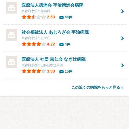
医療法人徳洲会
宇治徳洲会病院
京都府宇治市槇島町
2.53
44件
社会福祉法人 あじろぎ会
宇治病院
京都府宇治市五ケ庄
4.22
4件
医療法人 社団 恵仁会
なぎ辻病院
京都府京都市山科区椥辻東潰
3.93
15件
この近くの病院をもっと見る »