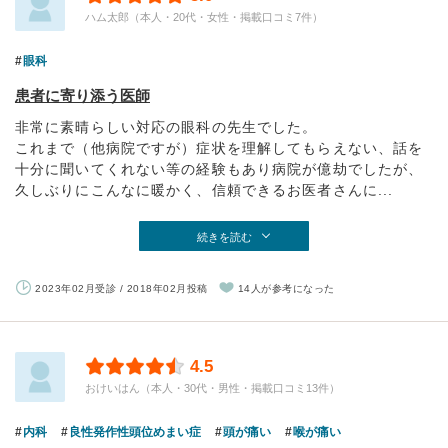
ハム太郎（本人・20代・女性・掲載口コミ7件）
眼科
患者に寄り添う医師
非常に素晴らしい対応の眼科の先生でした。
これまで（他病院ですが）症状を理解してもらえない、話を
十分に聞いてくれない等の経験もあり病院が億劫でしたが、
久しぶりにこんなに暖かく、信頼できるお医者さんに...
続きを読む
2023年02月受診 / 2018年02月投稿
14人が参考になった
4.5
おけいはん（本人・30代・男性・掲載口コミ13件）
内科
良性発作性頭位めまい症
頭が痛い
喉が痛い