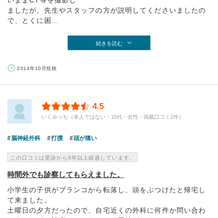
いままCT等を撮影し
ましたが、先生やスタッフの方が説明してくださいましたの
で、とくに困...
続きを読む
2014年10月投稿
4.5
いくみっち（本人ではない・10代・女性・掲載口コミ2件）
脳神経外科
打撲
頭が痛い
この口コミは受診から5年以上経過しています。
時間外でも診察してもらえました。
小学生の子供がブランコから転落し、頭をぶつけたと帰宅し
て来ました。
土曜日の夕方だったので、自宅近くの外科に何件か問い合わ