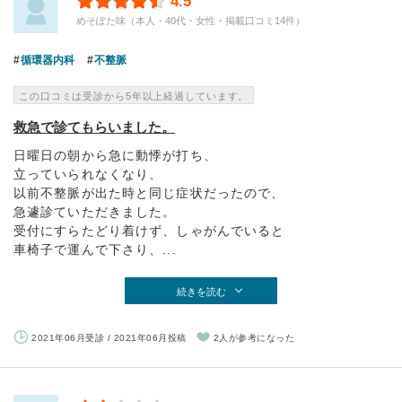
4.5
めそぽた味（本人・40代・女性・掲載口コミ14件）
循環器内科
不整脈
この口コミは受診から5年以上経過しています。
救急で診てもらいました。
日曜日の朝から急に動悸が打ち、
立っていられなくなり、
以前不整脈が出た時と同じ症状だったので、
急遽診ていただきました。
受付にすらたどり着けず、しゃがんでいると
車椅子で運んで下さり、...
続きを読む
2021年06月受診 / 2021年06月投稿
2人が参考になった