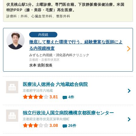
伏見桃山駅1分。土曜診療。専門医在籍。下肢静脈瘤保健治療。米国
特許PRP（膝・美容・毛髪）再生医療。
診療科：外科、心臓血管外科、整形外科
内視鏡
徹底して整えた環境で行う、経験豊富な医師によ
る内視鏡検査
みずもと内視鏡・消化器内科クリニック
京都府・京都市伏見区
水本 吉則
院長
医療法人徳洲会 六地蔵総合病院
京都府宇治市六地蔵
3.81
4件
独立行政法人国立病院機構京都医療センター
京都府京都市伏見区深草向畑町
3.08
26件