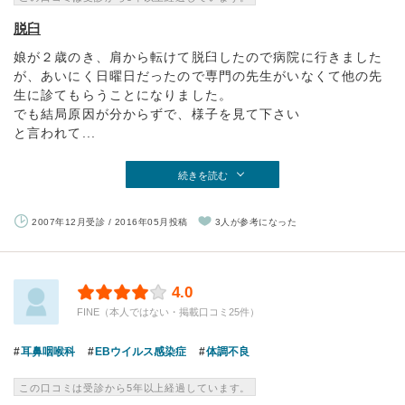
脱臼
娘が２歳のき、肩から転けて脱臼したので病院に行きました
が、あいにく日曜日だったので専門の先生がいなくて他の先
生に診てもらうことになりました。
でも結局原因が分からずで、様子を見て下さい
と言われて...
続きを読む
2007年12月受診 / 2016年05月投稿
3人が参考になった
4.0
FINE（本人ではない・掲載口コミ25件）
耳鼻咽喉科
EBウイルス感染症
体調不良
この口コミは受診から5年以上経過しています。