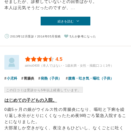
せましたが、診察していないとの回答ばかり。
本人は元気そうだったのですが、...
続きを読む
2013年12月受診 / 2014年05月投稿
5人が参考になった
4.5
airino0408（本人ではない・1歳未満・女性・掲載口コミ1件）
小児科
胃腸炎
発熱（子供）
腹痛・吐き気・嘔吐（子供）
この口コミは受診から5年以上経過しています。
はじめての子どもの入院。
0歳5ヶ月の娘がウイルス性の胃腸炎になり、嘔吐と下痢を繰
り返し水分がとりにくくなったため夜9時ごろ緊急入院するこ
とになりました。
大部屋しか空きがなく、夜泣きもひどいし、なくごとに吐く