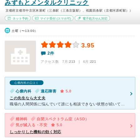
みずもとメンタルクリニック
京都府京都市中京区米屋町（三条駅（三条京阪駅）、祇園四条駅（京都河原町駅））
ネット予約
マイナ受付
(スマホ可)
電子処方せん対応
土曜（〜13:00）
3.95
2件
アクセス数 7月:
213
| 6月:
221
心療内科の口コミ
心療内科
適応障害
5.0
この先生なら大丈夫
職場の人間関係に悩んでいて誰にも相談できない状態が続いていました。ある日、吐き気や動悸があり起き上がることができず会社を休んでしまい、インターネットで見つけたこちらのクリニックを受診しました。心療内科
精神科
自閉スペクトラム症（ASD）
気が滅入る・不安
5.0
しっかりした機転の効く対応