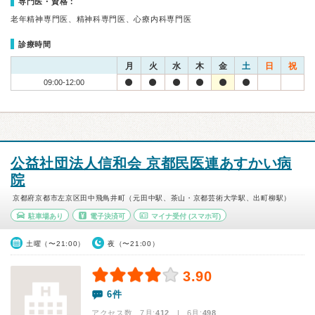
専門医・資格：
老年精神専門医、精神科専門医、心療内科専門医
診療時間
月
火
水
木
金
土
日
祝
09:00-12:00
公益社団法人信和会 京都民医連あすかい病
院
京都府京都市左京区田中飛鳥井町（元田中駅、茶山・京都芸術大学駅、出町柳駅）
駐車場あり
電子決済可
マイナ受付
(スマホ可)
土曜（〜21:00）
夜（〜21:00）
3.90
6件
アクセス数 7月:
412
| 6月:
498