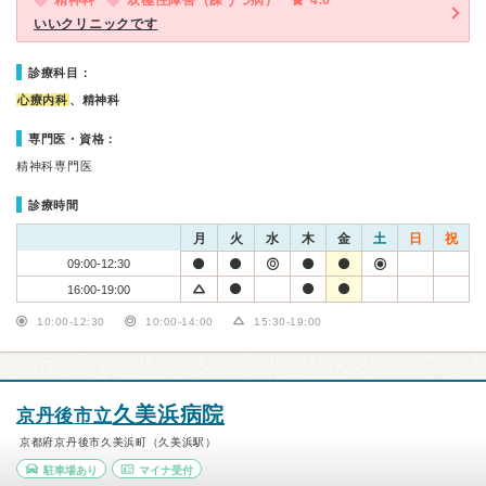
精神科
双極性障害（躁うつ病）
4.0
いいクリニックです
診療科目：
心療内科
、精神科
専門医・資格：
精神科専門医
診療時間
月
火
水
木
金
土
日
祝
09:00-12:30
16:00-19:00
10:00-12:30
10:00-14:00
15:30-19:00
久美浜病院
京丹後市立
京都府京丹後市久美浜町（久美浜駅）
駐車場あり
マイナ受付