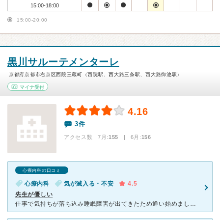
15:00-18:00
15:00-20:00
黒川サルーテメンターレ
京都府京都市右京区西院三蔵町（西院駅、西大路三条駅、西大路御池駅）
マイナ受付
4.16
3件
アクセス数 7月:
155
| 6月:
156
心療内科の口コミ
心療内科
気が滅入る・不安
4.5
先生が優しい
仕事で気持ちが落ち込み睡眠障害が出てきたため通い始めました。 先生がとにかく優しいです。 いつも気丈に振る舞ってしまうので、しんどくなさそうと思われたらどうしようと思っていましたが、 今までしん