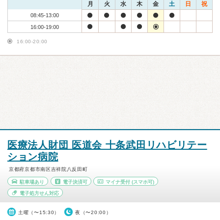
月
火
水
木
金
土
日
祝
08:45-13:00
16:00-19:00
16:00-20:00
医療法人財団 医道会 十条武田リハビリテー
ション病院
京都府京都市南区吉祥院八反田町
駐車場あり
電子決済可
マイナ受付
(スマホ可)
電子処方せん対応
土曜（〜15:30）
夜（〜20:00）