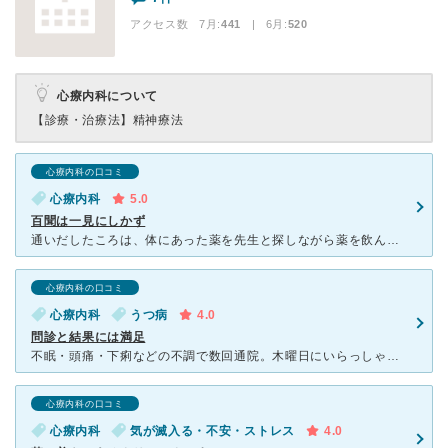
アクセス数 7月:
441
| 6月:
520
心療内科について
【診療・治療法】
精神療法
心療内科の口コミ
心療内科
5.0
百聞は一見にしかず
通いだしたころは、体にあった薬を先生と探しながら薬を飲んでいました。その時の体調が違うことや環境の変化もあって何回か合わせなおしました。でも、あきらめずに、治療に向かってよかったです。その後、減薬治療
心療内科の口コミ
心療内科
うつ病
4.0
問診と結果には満足
不眠・頭痛・下痢などの不調で数回通院。木曜日にいらっしゃった先生の診察を受けていました。 メンタル系の病院は初めてでしたが、受付の方、他の患者さんも含め、院内の雰囲気はとても良かったです。 私
心療内科の口コミ
心療内科
気が滅入る・不安・ストレス
4.0