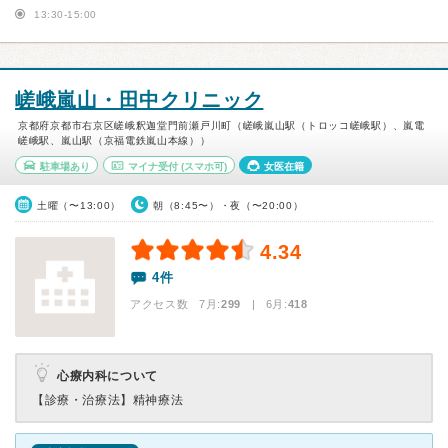
13:30-15:00
嵯峨嵐山・田中クリニック
京都府京都市右京区嵯峨釈迦堂門前瀬戸川町（嵯峨嵐山駅（トロッコ嵯峨駅）、嵐電
嵯峨駅、嵐山駅（京福電鉄嵐山本線））
駐車場あり
マイナ受付
(スマホ可)
女医在籍
土曜（〜13:00）
朝（8:45〜）・夜（〜20:00）
4.34
4件
アクセス数 7月:
299
| 6月:
418
心療内科について
【診療・治療法】
精神療法