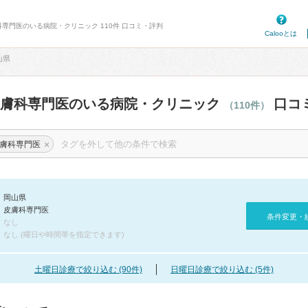
科専門医のいる病院・クリニック 110件 口コミ・評判
Calooとは
山県
皮膚科専門医のいる病院・クリニック
口コ
（110件）
×
膚科専門医
岡山県
皮膚科専門医
条件変更・
なし
なし (曜日や時間帯を指定できます)
土曜日診療で絞り込む (90件)
日曜日診療で絞り込む (5件)