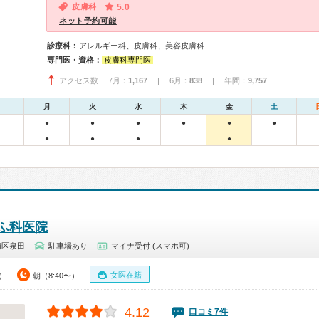
皮膚科
5.0
ネット予約可能
診療科：
アレルギー科、皮膚科、美容皮膚科
専門医・資格：
皮膚科専門医
アクセス数 7月：
1,167
| 6月：
838
| 年間：
9,757
月
火
水
木
金
土
●
●
●
●
●
●
●
●
●
●
ふ科医院
南区泉田
駐車場あり
マイナ受付 (スマホ可)
女医在籍
0）
朝（8:40〜）
4.12
口コミ7件