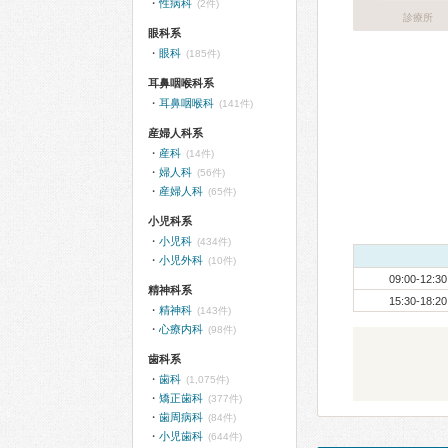
性病科
(2件)
診療所
眼科系
眼科
(185件)
耳鼻咽喉科系
耳鼻咽喉科
(141件)
産婦人科系
産科
(14件)
婦人科
(56件)
産婦人科
(65件)
小児科系
小児科
(434件)
小児外科
(10件)
09:00-12:30
精神科系
15:30-18:20
精神科
(143件)
心療内科
(98件)
歯科系
歯科
(1,075件)
矯正歯科
(377件)
歯周病科
(84件)
小児歯科
(644件)