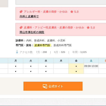
アレルギー科・皮膚の発疹・かゆみ
5.0
内科と皮膚科で
皮膚科・アトピー性皮膚炎・皮膚の発疹・かゆみ
5.0
岡山市厚生町の病院
診療科：
内科、形成外科、皮膚科、小児科
専門医・資格：
皮膚科専門医
、形成外科専門医
アクセス数 7月：
288
| 6月：
326
| 年間：
3,025
月
火
水
木
金
土
09:00-13:00
●
●
●
●
●
●
●
●
公式サイト