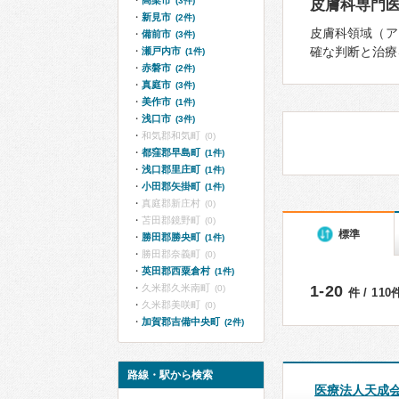
高梁市
(3件)
皮膚科専門
新見市
(2件)
皮膚科領域（ア
備前市
(3件)
確な判断と治療
瀬戸内市
(1件)
赤磐市
(2件)
真庭市
(3件)
美作市
(1件)
浅口市
(3件)
和気郡和気町
(0)
都窪郡早島町
(1件)
浅口郡里庄町
(1件)
小田郡矢掛町
(1件)
真庭郡新庄村
(0)
苫田郡鏡野町
(0)
標準
勝田郡勝央町
(1件)
勝田郡奈義町
(0)
英田郡西粟倉村
(1件)
久米郡久米南町
1-20
(0)
件 / 11
久米郡美咲町
(0)
加賀郡吉備中央町
(2件)
路線・駅から検索
医療法人天成