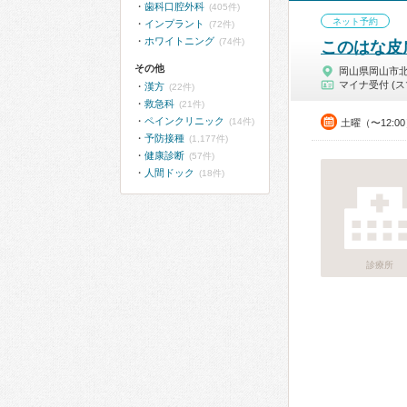
歯科口腔外科
(405件)
ネット予約
インプラント
(72件)
ホワイトニング
(74件)
このはな皮
その他
岡山県岡山市
マイナ受付 (ス
漢方
(22件)
救急科
(21件)
ペインクリニック
(14件)
土曜（〜12:0
予防接種
(1,177件)
健康診断
(57件)
人間ドック
(18件)
診療所