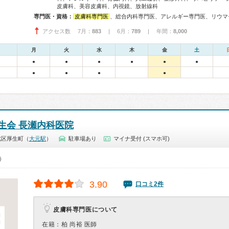
皮膚科、美容皮膚科、内視鏡、放射線科
専門医・資格：
皮膚科専門医
、総合内科専門医、アレルギー専門医、リウマチ専門医、呼吸器専門医、循環器専門医、消化器病専門医、腎臓専門医、透析専門医、整形外科専門医、リハビリ
アクセス数 7月：
883
| 6月：
789
| 年間：
8,000
月
火
水
木
金
土
●
●
●
●
●
●
●
●
●
●
生会 長瀬内科医院
北区厚生町（
大元駅
）
駐車場あり
マイナ受付 (スマホ可)
0）
3.90
口コミ2件
皮膚科専門医について
在籍：柏 尚裕 医師