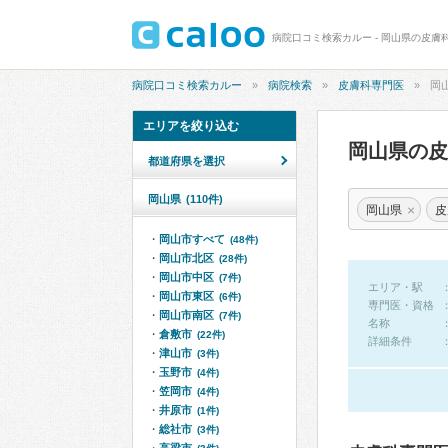
病院口コミ検索カルー - 岡山県の皮膚
病院口コミ検索カルー
病院検索
皮膚科専門医
岡
エリアを絞り込む
岡山県の
都道府県を選択
岡山県
(110件)
×
岡山県
皮
岡山市すべて
(48件)
岡山市北区
(28件)
岡山市中区
(7件)
エリア・駅
岡山市東区
(6件)
専門医・資格
岡山市南区
(7件)
名称
倉敷市
(22件)
詳細条件
津山市
(3件)
玉野市
(4件)
笠岡市
(4件)
井原市
(1件)
総社市
(3件)