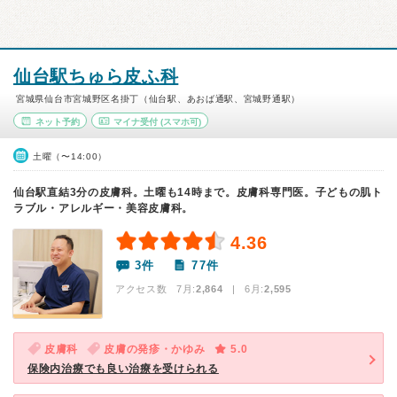
仙台駅ちゅら皮ふ科
宮城県仙台市宮城野区名掛丁（仙台駅、あおば通駅、宮城野通駅）
ネット予約
マイナ受付
(スマホ可)
土曜（〜14:00）
仙台駅直結3分の皮膚科。土曜も14時まで。皮膚科専門医。子どもの肌ト
ラブル・アレルギー・美容皮膚科。
4.36
3件
77件
アクセス数 7月:
2,864
| 6月:
2,595
皮膚科
皮膚の発疹・かゆみ
5.0
保険内治療でも良い治療を受けられる