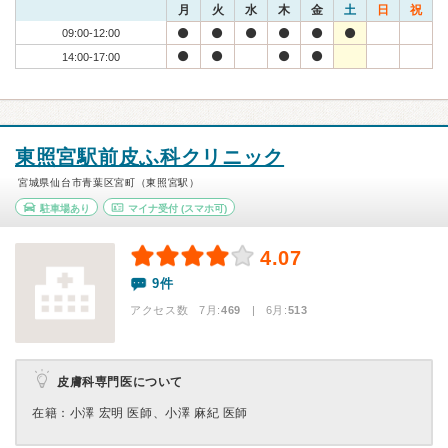
月
火
水
木
金
土
日
祝
09:00-12:00
14:00-17:00
東照宮駅前皮ふ科クリニック
宮城県仙台市青葉区宮町（東照宮駅）
駐車場あり
マイナ受付
(スマホ可)
4.07
9件
アクセス数 7月:
469
| 6月:
513
皮膚科専門医について
在籍：小澤 宏明 医師、小澤 麻紀 医師