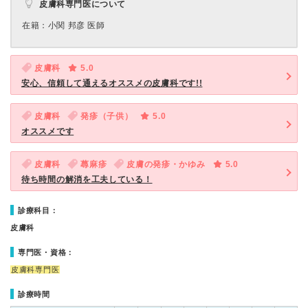
皮膚科専門医について
在籍：小関 邦彦 医師
皮膚科
5.0
安心、信頼して通えるオススメの皮膚科です!!
皮膚科
発疹（子供）
5.0
オススメです
皮膚科
蕁麻疹
皮膚の発疹・かゆみ
5.0
待ち時間の解消を工夫している！
診療科目：
皮膚科
専門医・資格：
皮膚科専門医
診療時間