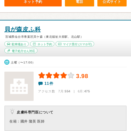
ネット予約
電話
公式サイト
貝が森皮ふ科
宮城県仙台市青葉区貝ケ森（東北福祉大前駅、北山駅）
駐車場あり
ネット予約
マイナ受付
(スマホ可)
電子処方せん対応
土曜（〜17:00）
3.98
11件
アクセス数 7月:
554
| 6月:
475
皮膚科専門医について
在籍：國井 隆英 医師