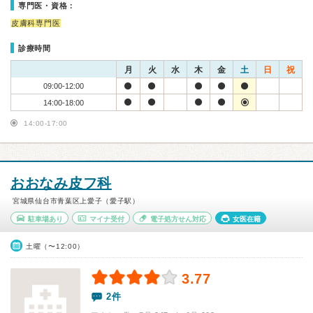
専門医・資格：
皮膚科専門医
診療時間
月
火
水
木
金
土
日
祝
09:00-12:00
14:00-18:00
14:00-17:00
おおなみ皮フ科
宮城県仙台市青葉区上愛子（愛子駅）
駐車場あり
マイナ受付
電子処方せん対応
女医在籍
土曜（〜12:00）
3.77
2件