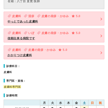
在籍：八丁目 直寛 医師
皮膚科
湿疹
皮膚の発疹・かゆみ
5.0
やっとであった皮膚科
皮膚科
いぼ
皮膚の発疹・かゆみ
5.0
信頼出来る病院です
皮膚科
皮膚の発疹・かゆみ
5.0
かかりつけ皮膚科
診療科目：
皮膚科
専門医・資格：
皮膚科専門医
診療時間
月
火
水
木
金
土
日
祝