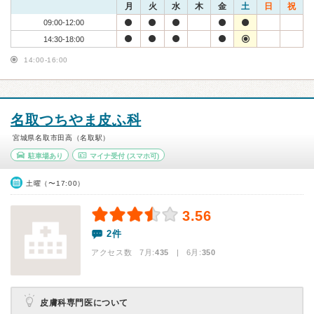
月
火
水
木
金
土
日
祝
09:00-12:00
14:30-18:00
14:00-16:00
名取つちやま皮ふ科
宮城県名取市田高（名取駅）
駐車場あり
マイナ受付
(スマホ可)
土曜（〜17:00）
3.56
2件
アクセス数 7月:
435
| 6月:
350
皮膚科専門医について