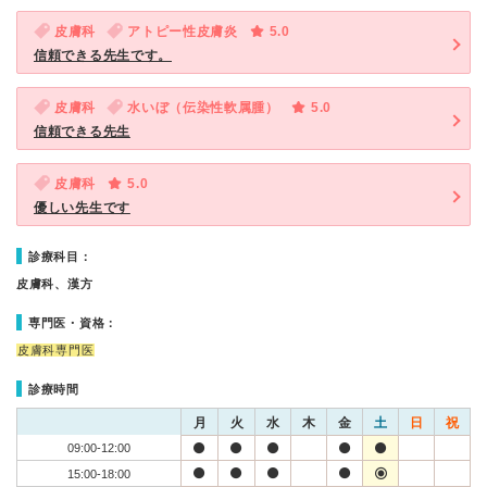
皮膚科
アトピー性皮膚炎
5.0
信頼できる先生です。
皮膚科
水いぼ（伝染性軟属腫）
5.0
信頼できる先生
皮膚科
5.0
優しい先生です
診療科目：
皮膚科、漢方
専門医・資格：
皮膚科専門医
診療時間
月
火
水
木
金
土
日
祝
09:00-12:00
15:00-18:00