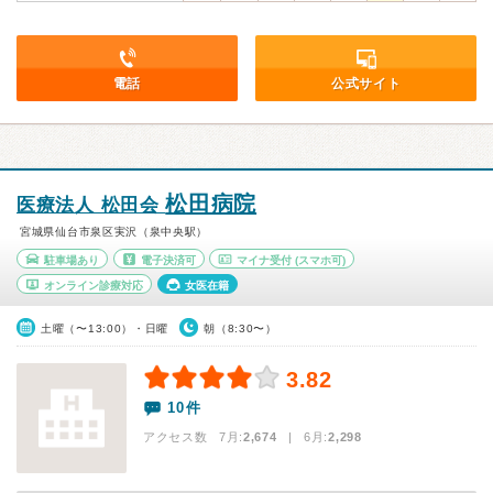
電話
公式サイト
松田病院
医療法人 松田会
宮城県仙台市泉区実沢（泉中央駅）
駐車場あり
電子決済可
マイナ受付
(スマホ可)
オンライン診療対応
女医在籍
土曜（〜13:00）・日曜
朝（8:30〜）
3.82
10件
アクセス数 7月:
2,674
| 6月:
2,298