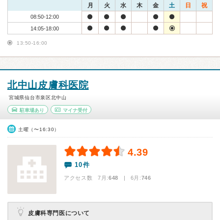
月
火
水
木
金
土
日
祝
08:50-12:00
14:05-18:00
13:50-16:00
北中山皮膚科医院
宮城県仙台市泉区北中山
駐車場あり
マイナ受付
土曜（〜16:30）
4.39
10件
アクセス数 7月:
648
| 6月:
746
皮膚科専門医について