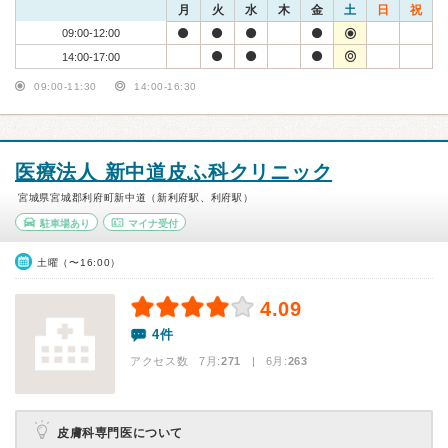
月
火
水
木
金
土
日
祝
09:00-12:00
14:00-17:00
09:00-11:30
14:00-16:30
医療法人 新中道皮ふ科クリニック
宮城県宮城郡利府町新中道（新利府駅、利府駅）
駐車場あり
マイナ受付
土曜（〜16:00）
4.09
4件
アクセス数 7月:
271
| 6月:
263
皮膚科専門医について