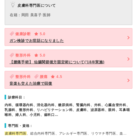
皮膚科専門医について
在籍：岡田 美喜子 医師
健康診断
5.0
ガン検診でお世話になりました
整形外科
5.0
【腰痛手術】 仙腸関節後方固定術について('18/8実施)
整形外科
腰痛
4.5
音楽も交えた治療で回復
診療科目：
内科、循環器内科、消化器内科、糖尿病科、腎臓内科、外科、心臓血管外科、
乳腺科、整形外科、リハビリテーション科、皮膚科、泌尿器科、眼科、耳鼻咽
喉科、婦人科、小児科、歯科口…
専門医・資格：
皮膚科専門医
、総合内科専門医、アレルギー専門医、リウマチ専門医、血…