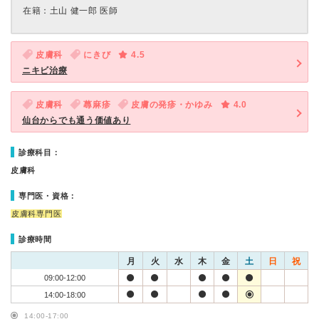
在籍：土山 健一郎 医師
皮膚科
にきび
4.5
ニキビ治療
皮膚科
蕁麻疹
皮膚の発疹・かゆみ
4.0
仙台からでも通う価値あり
診療科目：
皮膚科
専門医・資格：
皮膚科専門医
診療時間
月
火
水
木
金
土
日
祝
09:00-12:00
14:00-18:00
14:00-17:00