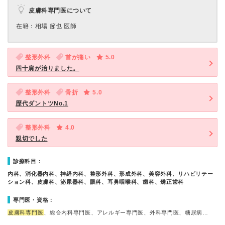
皮膚科専門医について
在籍：相場 節也 医師
整形外科
首が痛い
5.0
四十肩が治りました。
整形外科
骨折
5.0
歴代ダントツNo.1
整形外科
4.0
親切でした
診療科目：
内科、消化器内科、神経内科、整形外科、形成外科、美容外科、リハビリテー
ション科、皮膚科、泌尿器科、眼科、耳鼻咽喉科、歯科、矯正歯科
専門医・資格：
皮膚科専門医
、総合内科専門医、アレルギー専門医、外科専門医、糖尿病…