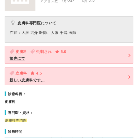
アクセス数 7月:
247
| 6月:
202
皮膚科専門医について
在籍：大浪 宏介 医師、大浪 千尋 医師
皮膚科
虫刺され
5.0
旅先にて
皮膚科
4.5
新しい皮膚科です。
診療科目：
皮膚科
専門医・資格：
皮膚科専門医
診療時間