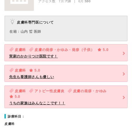
アクセス数 7月:
718
| 6月:
590
皮膚科専門医について
在籍：山内 晢 医師
皮膚科
皮膚の発疹・かゆみ・発疹（子供）
5.0
実家のかかりつけ医院です！
皮膚科
5.0
先生も看護師さんも優しい
皮膚科
アトピー性皮膚炎
皮膚の発疹・かゆみ
5.0
うちの家族はみんなここです！！
診療科目：
皮膚科