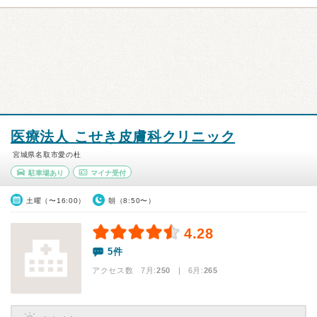
医療法人 こせき皮膚科クリニック
宮城県名取市愛の杜
駐車場あり
マイナ受付
土曜（〜16:00）
朝（8:50〜）
4.28
5件
アクセス数 7月:
250
| 6月:
265