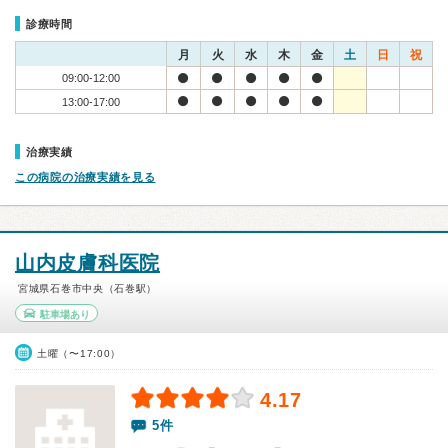
診療時間
月
火
水
木
金
土
日
祝
09:00-12:00
13:00-17:00
治療実績
この病院の治療実績を見る
山内皮膚科医院
宮城県石巻市中央（石巻駅）
駐車場あり
土曜（〜17:00）
4.17
5件