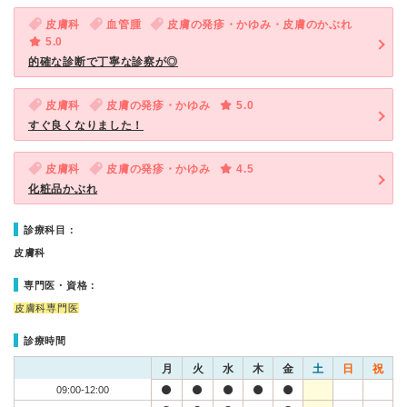
皮膚科
血管腫
皮膚の発疹・かゆみ・皮膚のかぶれ
5.0
的確な診断で丁寧な診察が◎
皮膚科
皮膚の発疹・かゆみ
5.0
すぐ良くなりました！
皮膚科
皮膚の発疹・かゆみ
4.5
化粧品かぶれ
診療科目：
皮膚科
専門医・資格：
皮膚科専門医
診療時間
月
火
水
木
金
土
日
祝
09:00-12:00