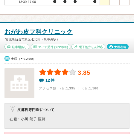
13:30-17:00
おがわ皮フ科クリニック
宮城県仙台市泉区七北田（泉中央駅）
駐車場あり
マイナ受付
(スマホ可)
電子処方せん対応
女医在籍
土曜（〜12:00）
3.85
12件
アクセス数 7月:
1,395
| 6月:
1,360
皮膚科専門医について
在籍：小川 朗子 医師