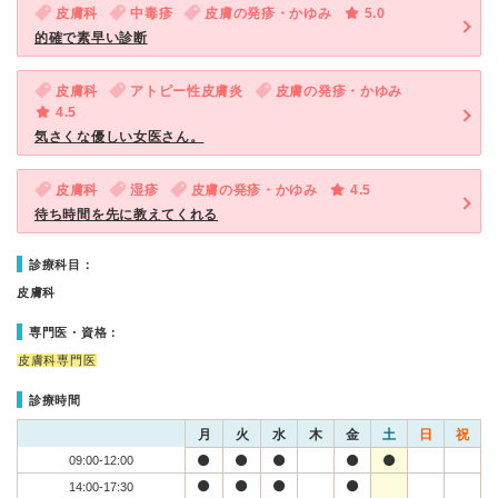
皮膚科
中毒疹
皮膚の発疹・かゆみ
5.0
的確で素早い診断
皮膚科
アトピー性皮膚炎
皮膚の発疹・かゆみ
4.5
気さくな優しい女医さん。
皮膚科
湿疹
皮膚の発疹・かゆみ
4.5
待ち時間を先に教えてくれる
診療科目：
皮膚科
専門医・資格：
皮膚科専門医
診療時間
月
火
水
木
金
土
日
祝
09:00-12:00
14:00-17:30