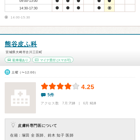
09:00-13:00
14:30-17:30
14:00-15:30
熊谷皮ふ科
宮城県大崎市古川三日町
駐車場あり
マイナ受付
(スマホ可)
土曜（〜12:00）
4.25
5件
アクセス数 7月:
718
| 6月:
618
皮膚科専門医について
在籍：塚田 全 医師、鈴木 知子 医師