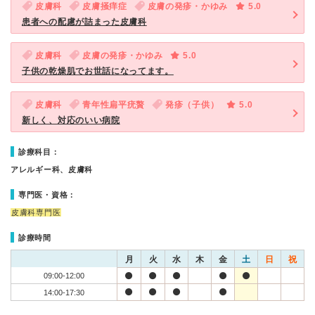
皮膚科
皮膚掻痒症
皮膚の発疹・かゆみ
5.0
患者への配慮が詰まった皮膚科
皮膚科
皮膚の発疹・かゆみ
5.0
子供の乾燥肌でお世話になってます。
皮膚科
青年性扁平疣贅
発疹（子供）
5.0
新しく、対応のいい病院
診療科目：
アレルギー科、皮膚科
専門医・資格：
皮膚科専門医
診療時間
月
火
水
木
金
土
日
祝
09:00-12:00
14:00-17:30