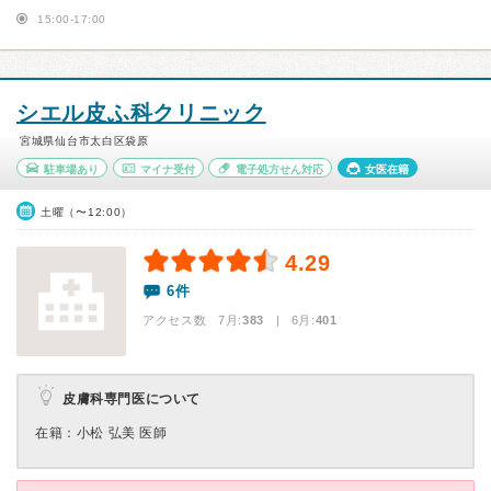
15:00-17:00
シエル皮ふ科クリニック
宮城県仙台市太白区袋原
駐車場あり
マイナ受付
電子処方せん対応
女医在籍
土曜（〜12:00）
4.29
6件
アクセス数 7月:
383
| 6月:
401
皮膚科専門医について
在籍：小松 弘美 医師