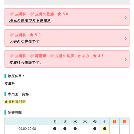
皮膚科
皮膚の乾燥
5.0
地元の信用できる皮膚科
皮膚科
5.0
大好きな先生です
皮膚科
蕁麻疹
皮膚の発疹・かゆみ
4.5
皮膚科も併設です。
診療科目：
皮膚科
専門医・資格：
皮膚科専門医
診療時間
月
火
水
木
金
土
日
祝
09:00-12:00