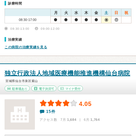
診療時間
月
火
水
木
金
土
日
祝
08:30-17:00
08:30-13:00
09:00-12:00
治療実績
この病院の治療実績を見る
独立行政法人地域医療機能推進機構仙台病院
宮城県仙台市泉区紫山
駐車場あり
電子決済可
マイナ受付
4.05
15件
アクセス数 7月:
1,684
| 6月:
1,764