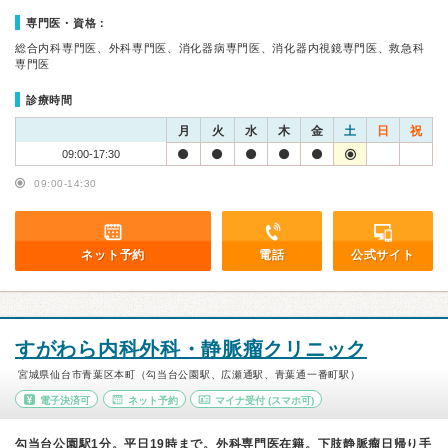
専門医・資格：
総合内科専門医、外科専門医、消化器病専門医、消化器内視鏡専門医、救急科
専門医
診療時間
月
火
水
木
金
土
日
祝
09:00-17:30
09:00-14:30
ネット予約
電話
公式サイト
すがわら内科外科・静脈瘤クリニック
宮城県仙台市青葉区本町（勾当台公園駅、広瀬通駅、青葉通一番町駅）
電子決済可
ネット予約
マイナ受付
(スマホ可)
勾当台公園駅1分。平日19時まで。外科専門医在籍。下肢静脈瘤日帰り手