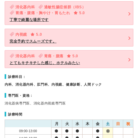
消化器内科
過敏性腸症候群（IBS）
胃痛・腹痛・胸やけ・胃もたれ
5.0
丁寧で綺麗な場所です
内視鏡
5.0
完全予約でスムーズです。
消化器内科
胃痛・腹痛
5.0
とてもキチキチした感じ、ホテルみたい
診療科目：
内科、消化器内科、肛門科、内視鏡、健康診断、人間ドック
専門医・資格：
消化器病専門医、消化器内視鏡専門医
診療時間
月
火
水
木
金
土
日
祝
09:00-13:00