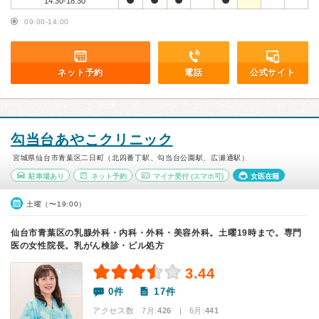
14:30-18:30
09:00-14:00
ネット予約
電話
公式サイト
勾当台あやこクリニック
宮城県仙台市青葉区二日町（北四番丁駅、勾当台公園駅、広瀬通駅）
駐車場あり
ネット予約
マイナ受付
(スマホ可)
女医在籍
土曜（〜19:00）
仙台市青葉区の乳腺外科・内科・外科・美容外科。土曜19時まで。専門
医の女性院長。乳がん検診・ピル処方
3.44
0件
17件
アクセス数 7月:
426
| 6月:
441