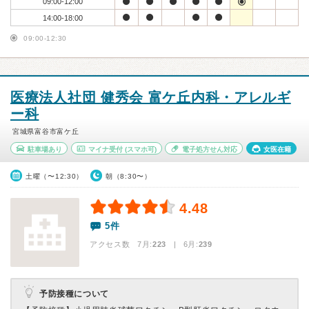
09:00-12:00
14:00-18:00
09:00-12:30
医療法人社団 健秀会 富ケ丘内科・アレルギ
ー科
宮城県富谷市富ケ丘
駐車場あり
マイナ受付
(スマホ可)
電子処方せん対応
女医在籍
土曜（〜12:30）
朝（8:30〜）
4.48
5件
アクセス数 7月:
223
| 6月:
239
予防接種について