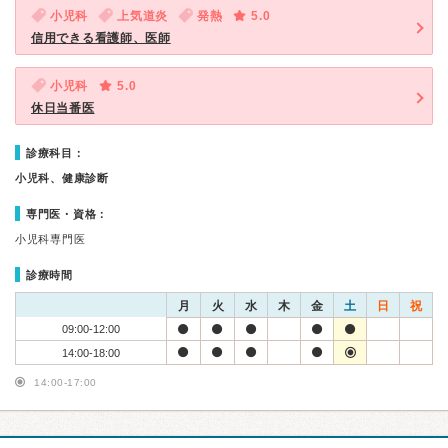
小児科
上気道炎
発熱
5.0
信用できる看護師、医師
小児科
5.0
休日当番医
診療科目：
小児科、健康診断
専門医・資格：
小児科専門医
診療時間
月
火
水
木
金
土
日
祝
09:00-12:00
14:00-18:00
14:00-17:00