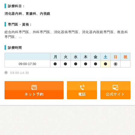
診療科目：
消化器内科、胃腸科、内視鏡
専門医・資格：
総合内科専門医、外科専門医、消化器病専門医、消化器内視鏡専門医、救急科
専門医、…
診療時間
月
火
水
木
金
土
日
祝
09:00-17:30
09:00-14:30
ネット予約
電話
公式サイト