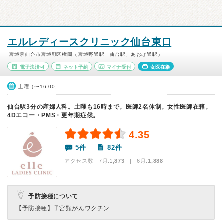
エルレディースクリニック仙台東口
宮城県仙台市宮城野区榴岡（宮城野通駅、仙台駅、あおば通駅）
電子決済可
ネット予約
マイナ受付
女医在籍
土曜（〜16:00）
仙台駅3分の産婦人科。土曜も16時まで。医師2名体制。女性医師在籍。
4Dエコー・PMS・更年期症候。
4.35
5件
82件
アクセス数 7月:
1,873
| 6月:
1,888
予防接種について
【予防接種】
子宮頸がんワクチン