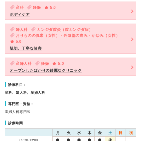
産科
妊娠
5.0
ボディケア
婦人科
カンジダ膣炎（膣カンジダ症）
おりものの異常（女性）・外陰部の痛み・かゆみ（女性）
5.0
親切、丁寧な診察
産婦人科
妊娠
5.0
オープンしたばかりの綺麗なクリニック
診療科目：
産科、婦人科、産婦人科
専門医・資格：
産婦人科専門医
診療時間
月
火
水
木
金
土
日
祝
09:30-13:00