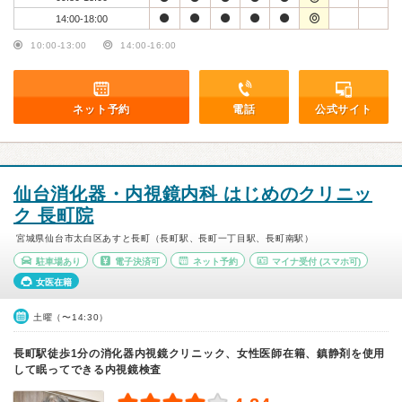
14:00-18:00
10:00-13:00
14:00-16:00
ネット予約
電話
公式サイト
仙台消化器・内視鏡内科 はじめのクリニッ
ク 長町院
宮城県仙台市太白区あすと長町（長町駅、長町一丁目駅、長町南駅）
駐車場あり
電子決済可
ネット予約
マイナ受付
(スマホ可)
女医在籍
土曜（〜14:30）
長町駅徒歩1分の消化器内視鏡クリニック、女性医師在籍、鎮静剤を使用
して眠ってできる内視鏡検査