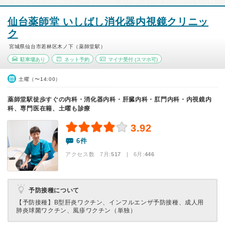
仙台薬師堂 いしばし消化器内視鏡クリニッ
ク
宮城県仙台市若林区木ノ下（薬師堂駅）
駐車場あり
ネット予約
マイナ受付
(スマホ可)
土曜（〜14:00）
薬師堂駅徒歩すぐの内科・消化器内科・肝臓内科・肛門内科・内視鏡内
科、専門医在籍、土曜も診療
3.92
6件
アクセス数 7月:
517
| 6月:
446
予防接種について
【予防接種】
B型肝炎ワクチン、インフルエンザ予防接種、成人用
肺炎球菌ワクチン、風疹ワクチン（単独）