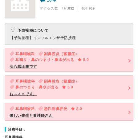
10件
アクセス数 7月:
832
| 6月:
969
予防接種について
【予防接種】
インフルエンザ予防接種
耳鼻咽喉科
副鼻腔炎（蓄膿症）
耳鳴り・鼻のつまり・鼻水が出る
5.0
安心感圧勝です
耳鼻咽喉科
副鼻腔炎（蓄膿症）
鼻のつまり・鼻水が出る
5.0
おススメです。
耳鼻咽喉科
急性副鼻腔炎
5.0
優しい先生と看護師さん
診療科目：
耳鼻咽喉科