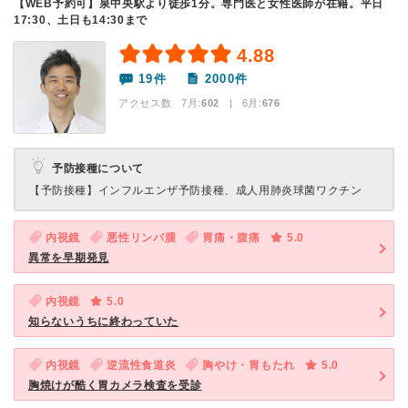
【WEB予約可】泉中央駅より徒歩1分。専門医と女性医師が在籍。平日
17:30、土日も14:30まで
4.88
19件
2000件
アクセス数 7月:
602
| 6月:
676
予防接種について
【予防接種】
インフルエンザ予防接種、成人用肺炎球菌ワクチン
内視鏡
悪性リンパ腫
胃痛・腹痛
5.0
異常を早期発見
内視鏡
5.0
知らないうちに終わっていた
内視鏡
逆流性食道炎
胸やけ・胃もたれ
5.0
胸焼けが酷く胃カメラ検査を受診