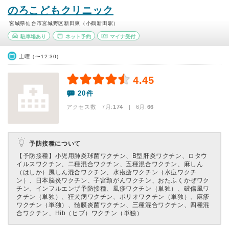
のろこどもクリニック
宮城県仙台市宮城野区新田東（小鶴新田駅）
駐車場あり
ネット予約
マイナ受付
土曜（〜12:30）
4.45
20件
アクセス数 7月:
174
| 6月:
66
予防接種について
【予防接種】
小児用肺炎球菌ワクチン、B型肝炎ワクチン、ロタウ
イルスワクチン、二種混合ワクチン、五種混合ワクチン、麻しん
（はしか）風しん混合ワクチン、水疱瘡ワクチン（水痘ワクチ
ン）、日本脳炎ワクチン、子宮頸がんワクチン、おたふくかぜワク
チン、インフルエンザ予防接種、風疹ワクチン（単独）、破傷風ワ
クチン（単独）、狂犬病ワクチン、ポリオワクチン（単独）、麻疹
ワクチン（単独）、髄膜炎菌ワクチン、三種混合ワクチン、四種混
合ワクチン、Hib（ヒブ）ワクチン（単独）