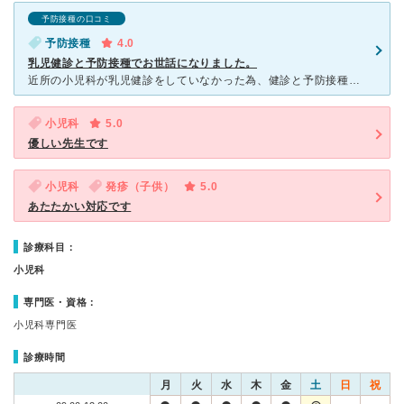
予防接種の口コミ
予防接種
4.0
乳児健診と予防接種でお世話になりました。
近所の小児科が乳児健診をしていなかった為、健診と予防接種のみでお世話になりました。予防接種と一般診療の時間帯は分けてありました。 人気があるようで、他の方の口コミ通り、予約はとにかく早めにしたほうが
小児科
5.0
優しい先生です
小児科
発疹（子供）
5.0
あたたかい対応です
診療科目：
小児科
専門医・資格：
小児科専門医
診療時間
月
火
水
木
金
土
日
祝