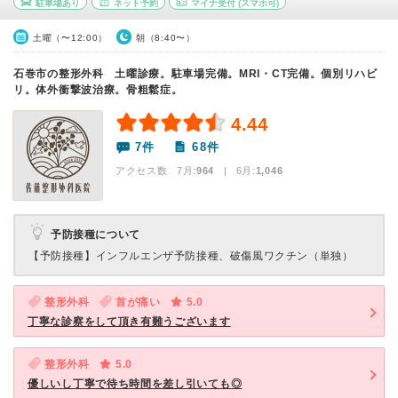
駐車場あり
ネット予約
マイナ受付
(スマホ可)
土曜（〜12:00）
朝（8:40〜）
石巻市の整形外科 土曜診療。駐車場完備。MRI・CT完備。個別リハビ
リ。体外衝撃波治療。骨粗鬆症。
4.44
7件
68件
アクセス数 7月:
964
| 6月:
1,046
予防接種について
【予防接種】
インフルエンザ予防接種、破傷風ワクチン（単独）
整形外科
首が痛い
5.0
丁寧な診察をして頂き有難うございます
整形外科
5.0
優しいし丁寧で待ち時間を差し引いても◎