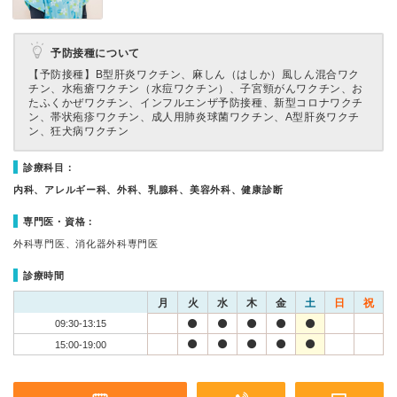
予防接種について
【予防接種】
B型肝炎ワクチン、麻しん（はしか）風しん混合ワク
チン、水疱瘡ワクチン（水痘ワクチン）、子宮頸がんワクチン、お
たふくかぜワクチン、インフルエンザ予防接種、新型コロナワクチ
ン、帯状疱疹ワクチン、成人用肺炎球菌ワクチン、A型肝炎ワクチ
ン、狂犬病ワクチン
診療科目：
内科、アレルギー科、外科、乳腺科、美容外科、健康診断
専門医・資格：
外科専門医、消化器外科専門医
診療時間
月
火
水
木
金
土
日
祝
09:30-13:15
15:00-19:00