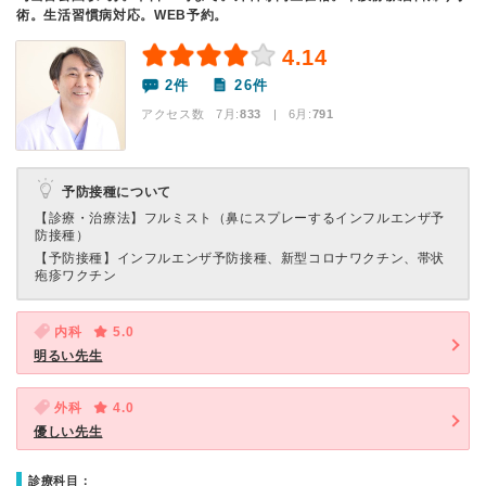
術。生活習慣病対応。WEB予約。
4.14
2件
26件
アクセス数 7月:
833
| 6月:
791
予防接種について
【診療・治療法】
フルミスト（鼻にスプレーするインフルエンザ予
防接種）
【予防接種】
インフルエンザ予防接種、新型コロナワクチン、帯状
疱疹ワクチン
内科
5.0
明るい先生
外科
4.0
優しい先生
診療科目：