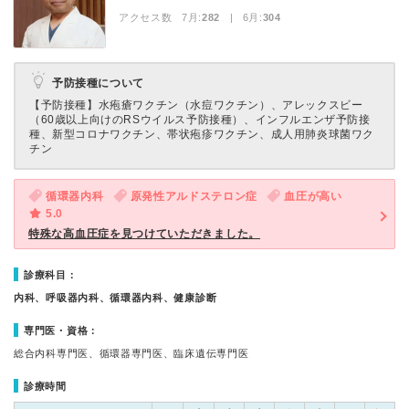
アクセス数 7月:
282
| 6月:
304
予防接種について
【予防接種】
水疱瘡ワクチン（水痘ワクチン）、アレックスビー
（60歳以上向けのRSウイルス予防接種）、インフルエンザ予防接
種、新型コロナワクチン、帯状疱疹ワクチン、成人用肺炎球菌ワク
チン
循環器内科
原発性アルドステロン症
血圧が高い
5.0
特殊な高血圧症を見つけていただきました。
診療科目：
内科、呼吸器内科、循環器内科、健康診断
専門医・資格：
総合内科専門医、循環器専門医、臨床遺伝専門医
診療時間