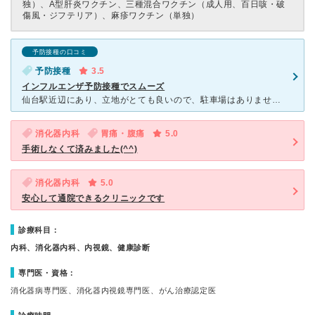
独）、A型肝炎ワクチン、三種混合ワクチン（成人用、百日咳・破
傷風・ジフテリア）、麻疹ワクチン（単独）
予防接種の口コミ
予防接種
3.5
インフルエンザ予防接種でスムーズ
仙台駅近辺にあり、立地がとても良いので、駐車場はありませんでした。 インフルエンザの予防接種で来院しました。インフルエンザ予防接種の時期なので、ほとんどの方が予防接種を受ける方で次々と呼ばれて行き、
消化器内科
胃痛・腹痛
5.0
手術しなくて済みました(^^)
消化器内科
5.0
安心して通院できるクリニックです
診療科目：
内科、消化器内科、内視鏡、健康診断
専門医・資格：
消化器病専門医、消化器内視鏡専門医、がん治療認定医