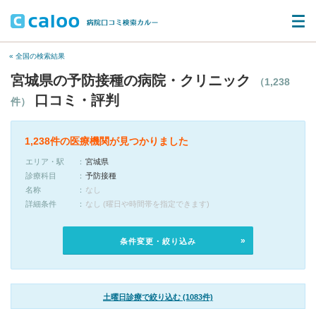
« 全国の検索結果
宮城県の予防接種の病院・クリニック
（1,238
口コミ・評判
件）
1,238件の医療機関が見つかりました
エリア・駅
宮城県
診療科目
予防接種
名称
なし
詳細条件
なし (曜日や時間帯を指定できます)
条件変更・絞り込み
土曜日診療で絞り込む (1083件)