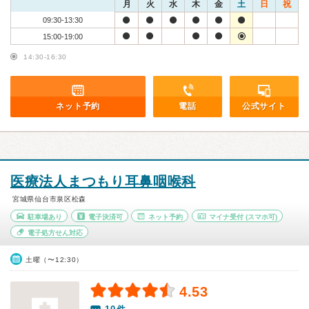
月
火
水
木
金
土
日
祝
09:30-13:30
15:00-19:00
14:30-16:30
ネット予約
電話
公式サイト
医療法人まつもり耳鼻咽喉科
宮城県仙台市泉区松森
駐車場あり
電子決済可
ネット予約
マイナ受付
(スマホ可)
電子処方せん対応
土曜（〜12:30）
4.53