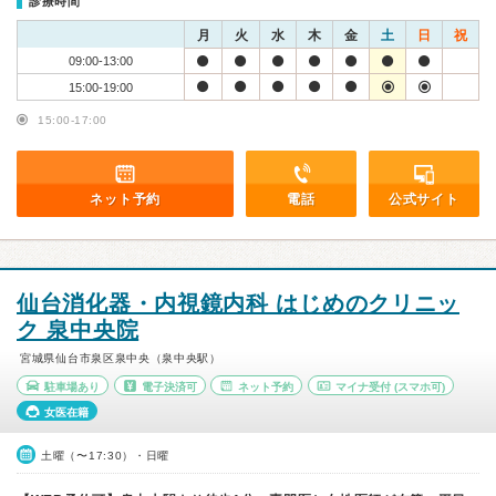
診療時間
月
火
水
木
金
土
日
祝
09:00-13:00
15:00-19:00
15:00-17:00
ネット予約
電話
公式サイト
仙台消化器・内視鏡内科 はじめのクリニッ
ク 泉中央院
宮城県仙台市泉区泉中央（泉中央駅）
駐車場あり
電子決済可
ネット予約
マイナ受付
(スマホ可)
女医在籍
土曜（〜17:30）・日曜