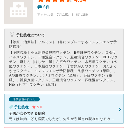
6件
アクセス数 7月:
152
| 6月:
180
予防接種について
【診療・治療法】
フルミスト（鼻にスプレーするインフルエンザ予
防接種）
【予防接種】
小児用肺炎球菌ワクチン、B型肝炎ワクチン、ロタウ
イルスワクチン、二種混合ワクチン、五種混合ワクチン、BCGワク
チン、麻しん（はしか）風しん混合ワクチン、水疱瘡ワクチン（水
痘ワクチン）、日本脳炎ワクチン、子宮頸がんワクチン、おたふく
かぜワクチン、インフルエンザ予防接種、風疹ワクチン（単独）、
A型肝炎ワクチン、ポリオワクチン（単独）、麻疹ワクチン（単
独）、髄膜炎菌ワクチン、三種混合ワクチン、四種混合ワクチン、
Hib（ヒブ）ワクチン（単独）
予防接種の口コミ
予防接種
5.0
子供が安心できる病院
元々は加納こども病院でしたが、先生が引退され現在のなるみ赤ちゃんこどもクリニックに変わりました。子供も大きくなりなかなか行く機会は有りませんが、病院の雰囲気がとても良く、赤ちゃんが落ち着ける雰囲気で、