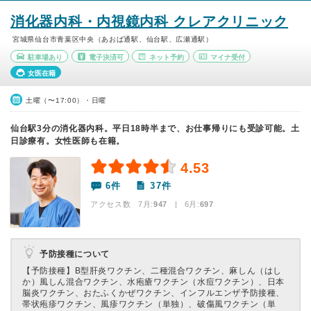
消化器内科・内視鏡内科 クレアクリニック
宮城県仙台市青葉区中央（あおば通駅、仙台駅、広瀬通駅）
駐車場あり
電子決済可
ネット予約
マイナ受付
女医在籍
土曜（〜17:00）・日曜
仙台駅3分の消化器内科。平日18時半まで、お仕事帰りにも受診可能。土
日診療有。女性医師も在籍。
4.53
6件
37件
アクセス数 7月:
947
| 6月:
697
予防接種について
【予防接種】
B型肝炎ワクチン、二種混合ワクチン、麻しん（はし
か）風しん混合ワクチン、水疱瘡ワクチン（水痘ワクチン）、日本
脳炎ワクチン、おたふくかぜワクチン、インフルエンザ予防接種、
帯状疱疹ワクチン、風疹ワクチン（単独）、破傷風ワクチン（単