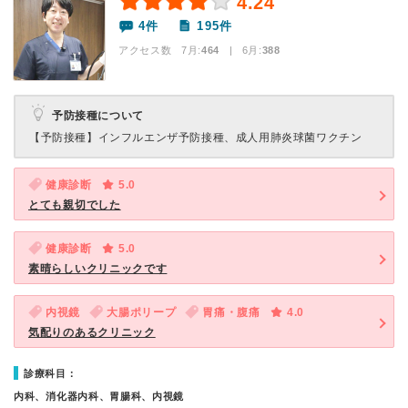
4.24
4件
195件
アクセス数 7月:
464
| 6月:
388
予防接種について
【予防接種】
インフルエンザ予防接種、成人用肺炎球菌ワクチン
健康診断
5.0
とても親切でした
健康診断
5.0
素晴らしいクリニックです
内視鏡
大腸ポリープ
胃痛・腹痛
4.0
気配りのあるクリニック
診療科目：
内科、消化器内科、胃腸科、内視鏡