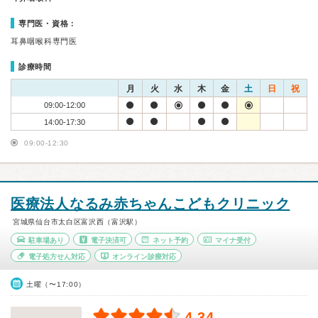
専門医・資格：
耳鼻咽喉科専門医
診療時間
月
火
水
木
金
土
日
祝
09:00-12:00
14:00-17:30
09:00-12:30
医療法人なるみ赤ちゃんこどもクリニック
宮城県仙台市太白区富沢西（富沢駅）
駐車場あり
電子決済可
ネット予約
マイナ受付
電子処方せん対応
オンライン診療対応
土曜（〜17:00）
4.34