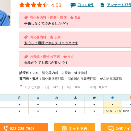
4.53
口コミ6件
アンケート37
消化器内科・胃痛・腹痛
5.0
手術しなくて済みました(^^)
消化器内科
5.0
安心して通院できるクリニックです
内視鏡・慢性の下痢
5.0
先生がとても感じが良いです
診療科：
内科、消化器内科、内視鏡、健康診断
専門医・資格：
消化器病専門医、消化器内視鏡専門医、がん治療認定医
アクセス数 7月：
947
| 6月：
697
| 年間：
8,402
月
火
水
木
金
土
●
●
●
●
●
●
15:00-17:00
15:00
●
●
●
●
●
022-226-7608
ネット予約
公式サイ