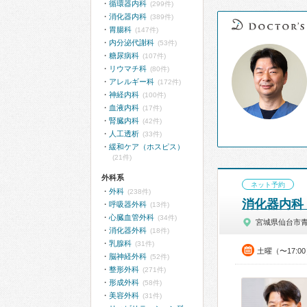
循環器内科
(299件)
消化器内科
(389件)
胃腸科
(147件)
内分泌代謝科
(53件)
糖尿病科
(107件)
リウマチ科
(80件)
アレルギー科
(172件)
神経内科
(100件)
血液内科
(17件)
腎臓内科
(42件)
人工透析
(33件)
緩和ケア（ホスピス）
(21件)
外科系
ネット予約
外科
(238件)
消化器内科
呼吸器外科
(13件)
心臓血管外科
(34件)
宮城県仙台市
消化器外科
(18件)
乳腺科
(31件)
土曜（〜17:0
脳神経外科
(52件)
整形外科
(271件)
形成外科
(58件)
美容外科
(31件)