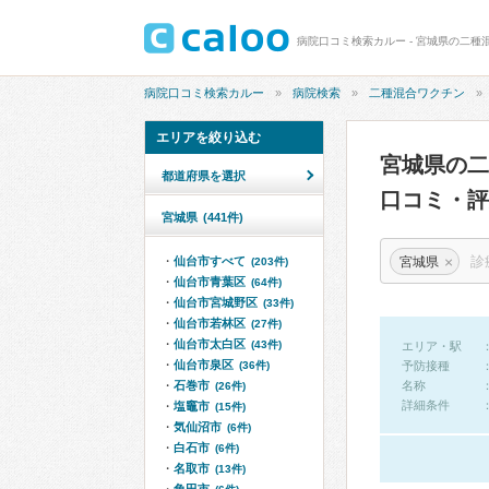
病院口コミ検索カルー - 宮城県の二種
病院口コミ検索カルー
病院検索
二種混合ワクチン
エリアを絞り込む
宮城県の
都道府県を選択
口コミ・評
宮城県
(441件)
×
宮城県
仙台市すべて
(203件)
仙台市青葉区
(64件)
仙台市宮城野区
(33件)
仙台市若林区
(27件)
仙台市太白区
(43件)
エリア・駅
仙台市泉区
(36件)
予防接種
石巻市
名称
(26件)
詳細条件
塩竈市
(15件)
気仙沼市
(6件)
白石市
(6件)
名取市
(13件)