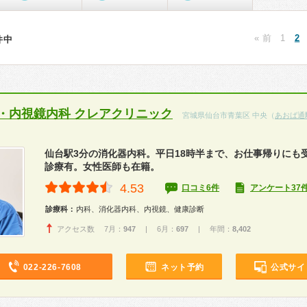
« 前
1
2
1件中
・内視鏡内科 クレアクリニック
宮城県仙台市青葉区 中央（
あおば通
仙台駅3分の消化器内科。平日18時半まで、お仕事帰りにも
診療有。女性医師も在籍。
4.53
口コミ6件
アンケート37
診療科：
内科、消化器内科、内視鏡、健康診断
アクセス数 7月：
947
| 6月：
697
| 年間：
8,402
022-226-7608
ネット予約
公式サイ