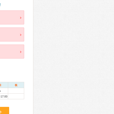
件
日
祝
●
-17:00
ト