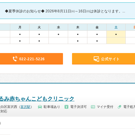
◆夏季休診のお知らせ◆ 2026年8月11日㈫～16日㈰は休診となります。...
月
火
水
木
金
土
●
●
●
●
●
●
●
●
●
●
022-221-5226
公式サイト
るみ赤ちゃんこどもクリニック
太白区富沢西（
富沢駅
）
駐車場あり
電子決済可
マイナ受付
電子処
療対応
0）