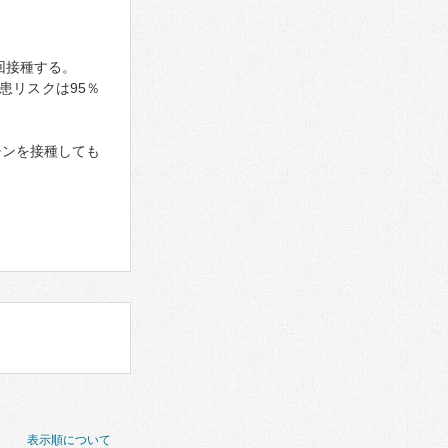
回接種する。
患リスクは95％
チンを接種しても
表示順について