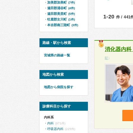
加美郡加美町
(7件)
遠田郡涌谷町
(4件)
遠田郡美里町
(5件)
1-20
件 / 44
牡鹿郡女川町
(1件)
本吉郡南三陸町
(3件)
路線・駅から検索
消化器内科
宮城県の路線一覧
駅
）
地図から検索
地図から病院を探す
診療科目から探す
内科系
内科
(971件)
呼吸器内科
(225件)