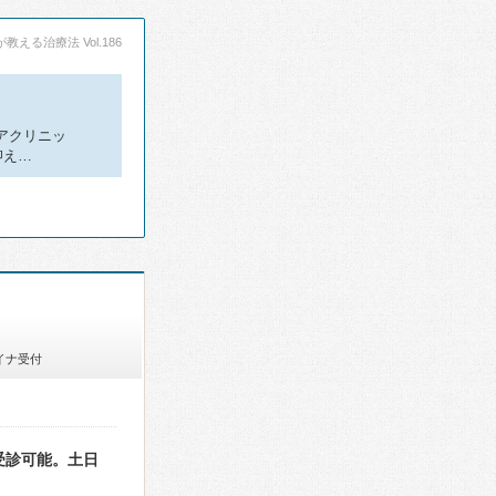
える治療法 Vol.186
アクリニッ
抑え…
イナ受付
受診可能。土日