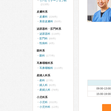
リハビリテーション科
(213件)
皮膚科系
皮膚科
(226件)
美容皮膚科
(50件)
泌尿器科・肛門科系
泌尿器科
(118件)
肛門科
(68件)
性病科
(4件)
眼科系
眼科
(177件)
耳鼻咽喉科系
耳鼻咽喉科
(113件)
産婦人科系
産科
(27件)
婦人科
(62件)
09:00-13:00
産婦人科
(76件)
15:00-19:00
小児科系
小児科
(332件)
小児外科
(12件)