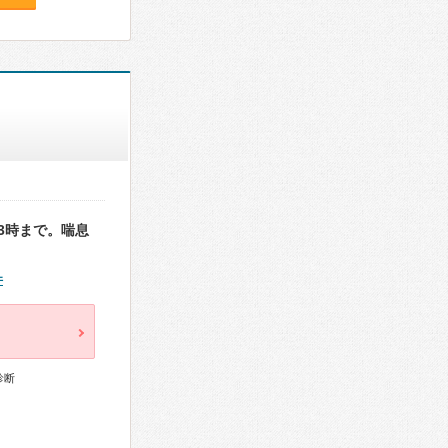
3時まで。喘息
件
診断