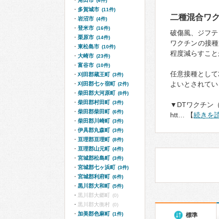
角田市
(6件)
多賀城市
(11件)
二種混合ワ
岩沼市
(4件)
登米市
(16件)
破傷風、ジフテ
栗原市
(14件)
ワクチンの接種
東松島市
(10件)
程度減らすこと
大崎市
(23件)
富谷市
(10件)
任意接種として
刈田郡蔵王町
(3件)
よいとされてい
刈田郡七ヶ宿町
(2件)
柴田郡大河原町
(8件)
柴田郡村田町
(3件)
▼DTワクチン
柴田郡柴田町
(6件)
htt… 【
続きを
柴田郡川崎町
(3件)
伊具郡丸森町
(3件)
亘理郡亘理町
(8件)
亘理郡山元町
(4件)
宮城郡松島町
(3件)
宮城郡七ヶ浜町
(3件)
宮城郡利府町
(6件)
黒川郡大和町
(5件)
黒川郡大郷町
(0)
黒川郡大衡村
(0)
加美郡色麻町
(1件)
標準