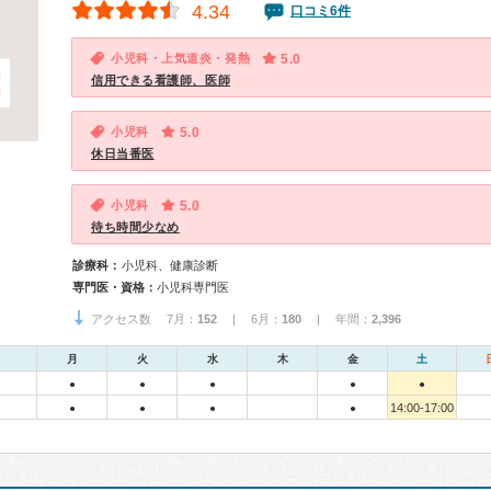
4.34
口コミ6件
小児科・上気道炎・発熱
5.0
信用できる看護師、医師
小児科
5.0
休日当番医
小児科
5.0
待ち時間少なめ
診療科：
小児科、健康診断
専門医・資格：
小児科専門医
アクセス数 7月：
152
| 6月：
180
| 年間：
2,396
月
火
水
木
金
土
●
●
●
●
●
14:00-17:00
●
●
●
●