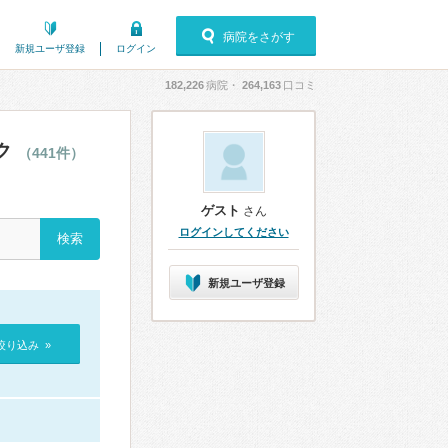
病院をさがす
新規ユーザ登録
ログイン
182,226
病院・
264,163
口コミ
ク
（441件）
ゲスト
さん
ログインしてください
新規ユーザ登録
絞り込み »