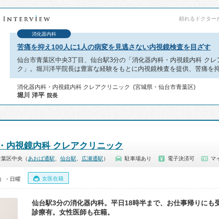
頼れるドクターが教
消化器内科
苦痛を抑え100人に1人の病変を見逃さない内視鏡検査を目ざす
仙台市青葉区中央3丁目、仙台駅3分の「消化器内科・内視鏡内科 クレ
ク」。堀川洋平院長は豊富な経験をもとに内視鏡検査を提供、苦痛を
消化器内科・内視鏡内科 クレアクリニック (宮城県・仙台市青葉区)
堀川 洋平
院長
・内視鏡内科 クレアクリニック
青葉区中央（
あおば通駅
、
仙台駅
、
広瀬通駅
）
駐車場あり
電子決済可
マ
女医在籍
0）・日曜
仙台駅3分の消化器内科。平日18時半まで、お仕事帰りにも
診療有。女性医師も在籍。