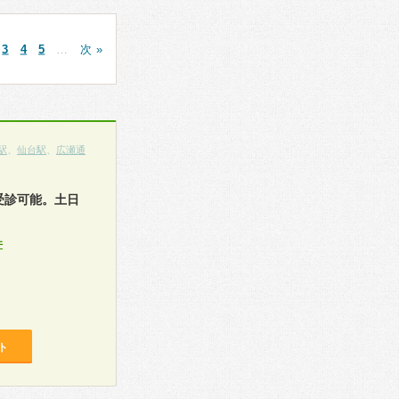
3
4
5
…
次 »
駅
、
仙台駅
、
広瀬通
受診可能。土日
件
ト