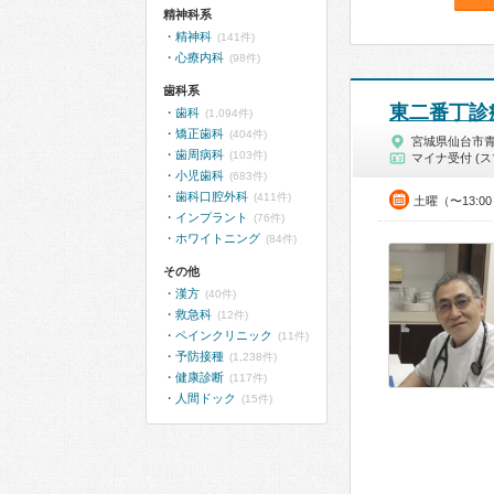
精神科系
精神科
(141件)
心療内科
(98件)
歯科系
東二番丁診
歯科
(1,094件)
矯正歯科
(404件)
宮城県仙台市
歯周病科
(103件)
マイナ受付 (ス
小児歯科
(683件)
歯科口腔外科
(411件)
土曜（〜13:0
インプラント
(76件)
ホワイトニング
(84件)
その他
漢方
(40件)
救急科
(12件)
ペインクリニック
(11件)
予防接種
(1,238件)
健康診断
(117件)
人間ドック
(15件)