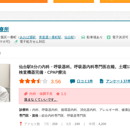
療所
青葉区一番町（
あおば通駅
、
青葉通一番町駅
、
仙台駅
）
駐車場あり
電子決済可
マホ可)
電子処方せん対応
0）
仙台駅8分の内科・呼吸器科。呼吸器内科専門医在籍。土曜1
検査機器完備・CPAP療法
3.56
口コミ1件
アンケート37
内科・体調不良
3.5
混まなくていいです。
診療科：
内科、呼吸器内科、循環器内科、消化器内科、アレルギー科、健康
専門医・資格：
総合内科専門医、呼吸器専門医
アクセス数 7月：
259
| 6月：
249
| 年間：
4,200