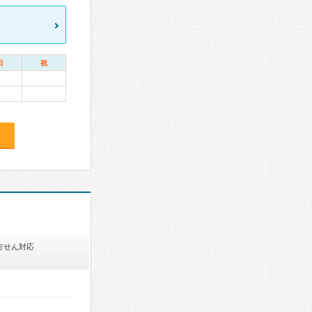
日
祝
方せん対応