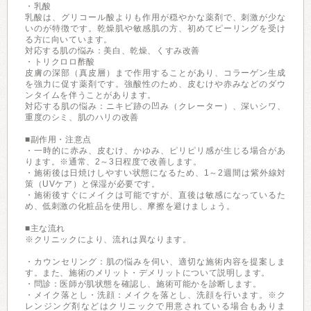
・乳酸
乳酸は、グリコール酸よりも作用が穏やかな薬剤で、刺激が少な
いのが特徴です。乾燥肌や敏感肌の方、初めてピーリングを受け
る方に向いています。
対応する肌の悩み：美白、乾燥、くすみ改善
・トリクロロ酢酸
皮膚の深部（真皮層）まで作用することがあり、コラーゲン生成
を強力に促す薬剤です。強酸性のため、皮むけや赤みなどのダウ
ンタイムを伴うことがあります。
対応する肌の悩み：ニキビ跡の凹み（クレーター）、深いシワ、
重度のシミ、肌のハリの改善
■副作用・注意点
・一時的に赤み、皮むけ、かゆみ、ピリピリ感が生じる場合があ
ります。※通常、2～3日程度で改善します。
・施術後は日焼けしやすい状態になるため、1～2週間は紫外線対
策（UVケア）と保湿が必要です。
・施術後すぐにメイクは可能ですが、直後は敏感になっているた
め、低刺激の化粧品を使用し、摩擦を避けましょう。
■主な流れ
※クリニックにより、流れは異なります。
・カウンセリング：肌の悩みを伺い、適切な施術内容を提案しま
す。また、施術のメリット・デメリットについて説明します。
・問診：医師が肌状態を確認し、施術可能かを診断します。
・メイク落とし・洗顔：メイクを落とし、洗顔を行います。※ク
レンジング剤などはクリニックで用意されている場合もありま