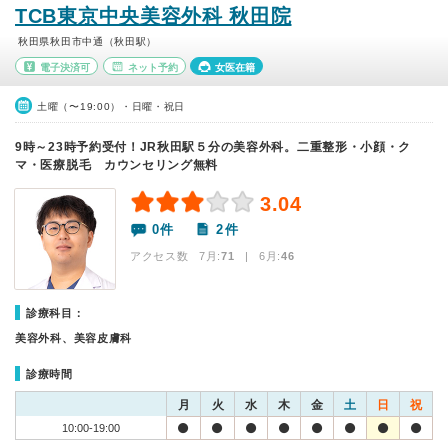
TCB東京中央美容外科 秋田院
秋田県秋田市中通（秋田駅）
電子決済可
ネット予約
女医在籍
土曜（〜19:00）・日曜・祝日
9時～23時予約受付！JR秋田駅５分の美容外科。二重整形・小顔・ク
マ・医療脱毛 カウンセリング無料
3.04
0件
2件
アクセス数 7月:
71
| 6月:
46
診療科目：
美容外科、美容皮膚科
診療時間
月
火
水
木
金
土
日
祝
10:00-19:00