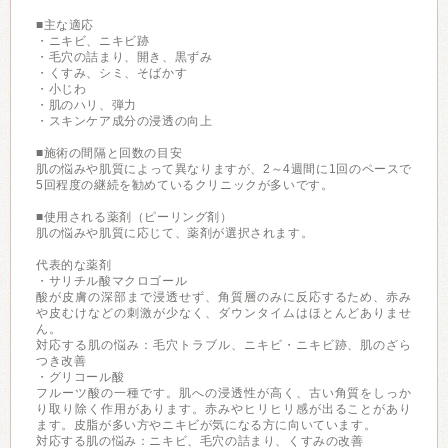
■主な適応
・ニキビ、ニキビ跡
・毛穴の詰まり、開き、黒ずみ
・くすみ、シミ、そばかす
・小じわ
・肌のハリ、弾力
・スキンケア成分の浸透の向上
■施術の間隔と回数の目安
肌の悩みや肌質によって異なりますが、2～4週間に1回のペースで
5回程度の継続を勧めているクリニックが多いです。
■使用される薬剤（ピーリング剤）
肌の悩みや肌質に応じて、薬剤が選択されます。
代表的な薬剤
・サリチル酸マクロゴール
酸が皮膚の深部まで浸透せず、角質層のみに反応するため、赤み
や皮むけなどの刺激が少なく、ダウンタイムはほとんどありませ
ん。
対応する肌の悩み：毛穴トラブル、ニキビ・ニキビ跡、肌のざら
つき改善
・グリコール酸
フルーツ酸の一種です。肌への浸透性が高く、古い角質をしっか
り取り除く作用があります。赤みやヒリヒリ感が出ることがあり
ます。皮脂が多い方やニキビが気になる方に向いています。
対応する肌の悩み：ニキビ、毛穴の詰まり、くすみの改善