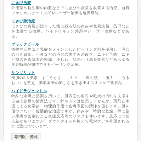
にきび治療
外用薬や抗生剤の内服などでにきびの炎症を改善する治療。自費
でケミカルピーリングやレーザー治療も選択可能。
にきび跡治療
にきびの炎症が治まった後に残る肌の赤みや色素沈着、凸凹など
を改善する治療。ハイドロキノン外用やレーザー治療などがあ
る。
ブラックピール
植物性活性炭と乳酸をメインとしたピーリング剤を使用し、毛穴
の引き締め、小鼻などの毛穴の黒ずみの改善、ニキビ予防、ニキ
ビ跡の色素沈着の軽減、小じわ、肌のハリ感を改善などあらゆる
美容効果が期待できるピーリング治療。
サンソリット
美肌の5大要素「すこやかさ」「キメ」「透明感」「弾力」「うる
おい」を整え、素肌本来の美しさを引き出すスキンケア化粧品。
ハイドラジェントル
特殊な水流と薬剤を用いて、肌表面の角質や毛穴の汚れを洗浄す
る自由診療の治療法です。針やメスは使用しませんが、薬剤と水
流による化学的・物理的作用で皮膚表面の清浄を促します。肌を
傷つけない非侵襲的な治療ですが、赤みや一時的な乾燥、稀に強
い摩擦や薬剤による炎症反応等のリスクも伴います。反応には個
人差がありますが、ダウンタイムを抑えて毛穴ケアを希望される
方に選ばれています。
専門医・資格