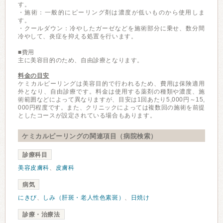
す。
・施術：一般的にピーリング剤は濃度が低いものから使用しま
す。
・クールダウン：冷やしたガーゼなどを施術部分に乗せ、数分間
冷やして、炎症を抑える処置を行います。
■費用
主に美容目的のため、自由診療となります。
料金の目安
ケミカルピーリングは美容目的で行われるため、費用は保険適用
外となり、自由診療です。料金は使用する薬剤の種類や濃度、施
術範囲などによって異なりますが、目安は1回あたり5,000円～15,
000円程度です。また、クリニックによっては複数回の施術を前提
としたコースが設定されている場合もあります。
ケミカルピーリングの関連項目（病院検索）
診療科目
美容皮膚科
、
皮膚科
病気
にきび
、
しみ（肝斑・老人性色素斑）
、
日焼け
診療・治療法