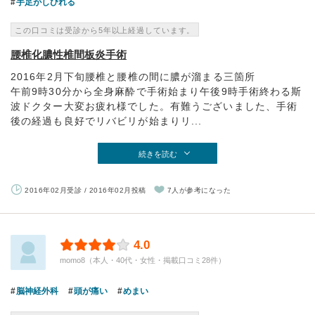
手足がしびれる
この口コミは受診から5年以上経過しています。
腰椎化膿性椎間板炎手術
2016年2月下旬腰椎と腰椎の間に膿が溜まる三箇所
午前9時30分から全身麻酔で手術始まり午後9時手術終わる斯
波ドクター大変お疲れ様でした。有難うございました、手術
後の経過も良好でリバビリが始まりリ...
続きを読む
2016年02月受診 / 2016年02月投稿
7人が参考になった
4.0
momo8（本人・40代・女性・掲載口コミ28件）
脳神経外科
頭が痛い
めまい