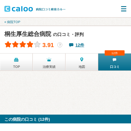
« 病院TOP
桐生厚生総合病院
の口コミ・評判
3.91
12件
？
12件
TOP
治療実績
地図
口コミ
この病院の口コミ (12件)