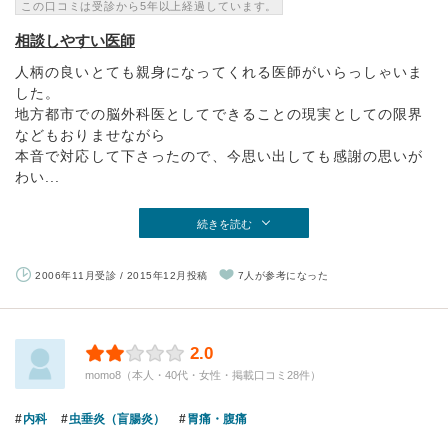
この口コミは受診から5年以上経過しています。
相談しやすい医師
人柄の良いとても親身になってくれる医師がいらっしゃいま
した。
地方都市での脳外科医としてできることの現実としての限界
などもおりませながら
本音で対応して下さったので、今思い出しても感謝の思いが
わい...
続きを読む
2006年11月受診 / 2015年12月投稿
7人が参考になった
2.0
momo8（本人・40代・女性・掲載口コミ28件）
内科
虫垂炎（盲腸炎）
胃痛・腹痛