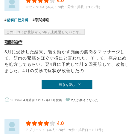
4.0
マゼンタ003（本人・70代・男性・掲載口コミ2件）
歯科口腔外科
顎関節症
この口コミは受診から5年以上経過しています。
顎関節症
3月に受診した結果、顎を動かす顔面の筋肉をマッサージし
て、筋肉の緊張をほぐす様にと言われた。そして、痛み止め
を処方してもらい、翌4月に予約して計２回受診して、改善し
ました。4月の受診で症状が改善したの...
続きを読む
2019年04月受診 / 2019年10月投稿
2人が参考になった
4.0
アプリコット（本人・20代・女性・掲載口コミ11件）