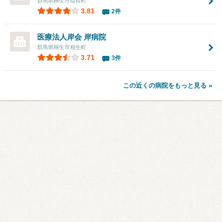
群馬県桐生市稲荷町
3.81
2件
医療法人岸会 岸病院
群馬県桐生市相生町
3.71
3件
この近くの病院をもっと見る »