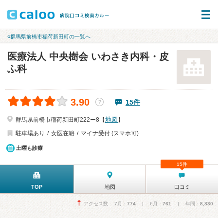
«群馬県前橋市稲荷新田町の一覧へ
医療法人 中央樹会 いわさき内科・皮
ふ科
3.90
15件
？
地図
群馬県前橋市稲荷新田町222ー8【
】
駐車場あり
女医在籍
マイナ受付 (スマホ可)
土曜も診療
15件
TOP
地図
口コミ
アクセス数 7月：
774
| 6月：
761
| 年間：
8,830