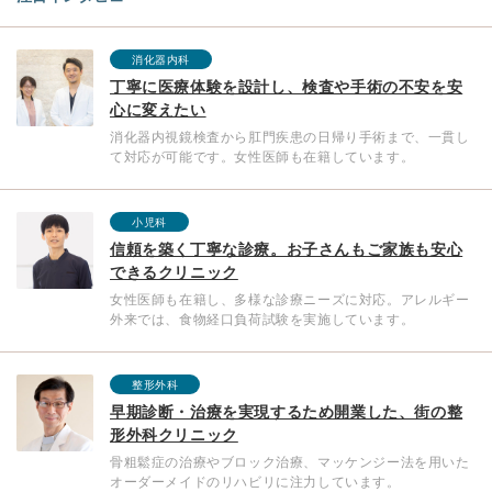
消化器内科
丁寧に医療体験を設計し、検査や手術の不安を安
心に変えたい
消化器内視鏡検査から肛門疾患の日帰り手術まで、一貫し
て対応が可能です。女性医師も在籍しています。
小児科
信頼を築く丁寧な診療。お子さんもご家族も安心
できるクリニック
女性医師も在籍し、多様な診療ニーズに対応。アレルギー
外来では、食物経口負荷試験を実施しています。
整形外科
早期診断・治療を実現するため開業した、街の整
形外科クリニック
骨粗鬆症の治療やブロック治療、マッケンジー法を用いた
オーダーメイドのリハビリに注力しています。