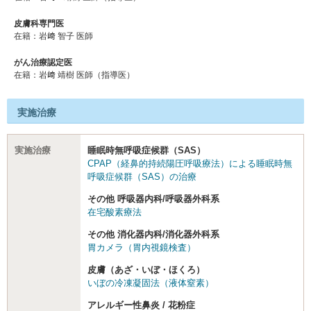
皮膚科専門医
在籍：岩﨑 智子 医師
がん治療認定医
在籍：岩﨑 靖樹 医師（指導医）
実施治療
実施治療
睡眠時無呼吸症候群（SAS）
CPAP（経鼻的持続陽圧呼吸療法）による睡眠時無
呼吸症候群（SAS）の治療
その他 呼吸器内科/呼吸器外科系
在宅酸素療法
その他 消化器内科/消化器外科系
胃カメラ（胃内視鏡検査）
皮膚（あざ・いぼ・ほくろ）
いぼの冷凍凝固法（液体窒素）
アレルギー性鼻炎 / 花粉症