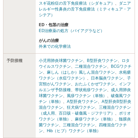
スギ花粉症の舌下免疫療法（シダキュア）
、
ダニア
レルギー性鼻炎の舌下免疫療法（ミティキュア・ア
シテア）
ED・包茎の治療
ED治療薬の処方（バイアグラなど）
がんの治療
外来での化学療法
予防接種
小児用肺炎球菌ワクチン
、
B型肝炎ワクチン
、
ロタ
ウイルスワクチン
、
二種混合ワクチン
、
BCGワクチ
ン
、
麻しん（はしか）風しん混合ワクチン
、
水疱瘡
ワクチン（水痘ワクチン）
、
日本脳炎ワクチン
、
子
宮頸がんワクチン
、
おたふくかぜワクチン
、
インフ
ルエンザ予防接種
、
帯状疱疹ワクチン
、
成人用肺炎
球菌ワクチン
、
風疹ワクチン（単独）
、
破傷風ワク
チン（単独）
、
A型肝炎ワクチン
、
A型肝炎B型肝炎
混合ワクチン
、
狂犬病ワクチン
、
三種混合ワクチン
（成人用、百日咳・破傷風・ジフテリア）
、
ポリオ
ワクチン（単独）
、
麻疹ワクチン（単独）
、
髄膜炎
菌ワクチン
、
三種混合ワクチン
、
四種混合ワクチ
ン
、
Hib（ヒブ）ワクチン（単独）