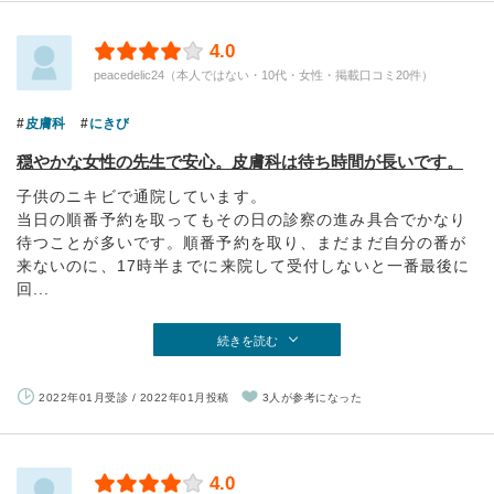
4.0
peacedelic24（本人ではない・10代・女性・掲載口コミ20件）
皮膚科
にきび
穏やかな女性の先生で安心。皮膚科は待ち時間が長いです。
子供のニキビで通院しています。
当日の順番予約を取ってもその日の診察の進み具合でかなり
待つことが多いです。順番予約を取り、まだまだ自分の番が
来ないのに、17時半までに来院して受付しないと一番最後に
回...
続きを読む
2022年01月受診 / 2022年01月投稿
3人が参考になった
4.0