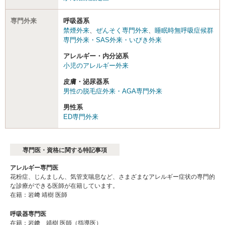
専門外来
呼吸器系
禁煙外来
、
ぜんそく専門外来
、
睡眠時無呼吸症候群
専門外来・SAS外来・いびき外来
アレルギー・内分泌系
小児のアレルギー外来
皮膚・泌尿器系
男性の脱毛症外来・AGA専門外来
男性系
ED専門外来
専門医・資格に関する特記事項
アレルギー専門医
花粉症、じんましん、気管支喘息など、さまざまなアレルギー症状の専門的
な診療ができる医師が在籍しています。
在籍：岩﨑 靖樹 医師
呼吸器専門医
在籍：岩﨑 靖樹 医師（指導医）