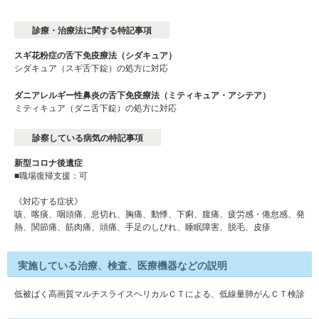
診療・治療法に関する特記事項
スギ花粉症の舌下免疫療法（シダキュア）
シダキュア（スギ舌下錠）の処方に対応
ダニアレルギー性鼻炎の舌下免疫療法（ミティキュア・アシテア）
ミティキュア（ダニ舌下錠）の処方に対応
診察している病気の特記事項
新型コロナ後遺症
■職場復帰支援：可
《対応する症状》
咳、喀痰、咽頭痛、息切れ、胸痛、動悸、下痢、腹痛、疲労感・倦怠感、発
熱、関節痛、筋肉痛、頭痛、手足のしびれ、睡眠障害、脱毛、皮疹
実施している治療、検査、医療機器などの説明
低被ばく高画質マルチスライスヘリカルＣＴによる、低線量肺がんＣＴ検診