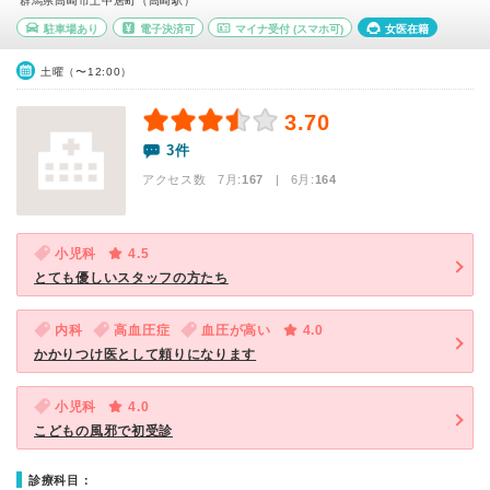
群馬県高崎市上中居町（高崎駅）
駐車場あり
電子決済可
マイナ受付
(スマホ可)
女医在籍
土曜（〜12:00）
3.70
3件
アクセス数 7月:
167
| 6月:
164
小児科
4.5
とても優しいスタッフの方たち
内科
高血圧症
血圧が高い
4.0
かかりつけ医として頼りになります
小児科
4.0
こどもの風邪で初受診
診療科目：