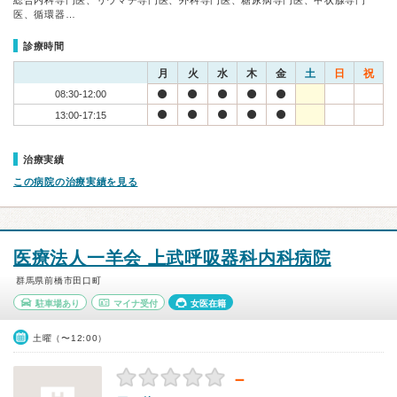
総合内科専門医、リウマチ専門医、外科専門医、糖尿病専門医、甲状腺専門
医、循環器…
診療時間
月
火
水
木
金
土
日
祝
08:30-12:00
13:00-17:15
治療実績
この病院の治療実績を見る
医療法人一羊会 上武呼吸器科内科病院
群馬県前橋市田口町
駐車場あり
マイナ受付
女医在籍
土曜（〜12:00）
－