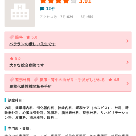
3.91
12件
アクセス数 7月:
624
| 6月:
659
眼科
5.0
ベテランの優しい先生です
5.0
大きな総合病院です
整形外科
腰痛・背中の曲がり・手足がしびれる
4.5
腰椎化膿性椎間板炎手術
診療科目：
内科、循環器内科、消化器内科、神経内科、緩和ケア（ホスピス）、外科、呼
吸器外科、心臓血管外科、乳腺科、脳神経外科、整形外科、リハビリテーショ
ン科、皮膚科、泌尿器科、眼科…
専門医・資格：