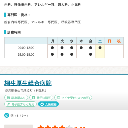
内科、呼吸器内科、アレルギー科、婦人科、小児科
専門医・資格：
総合内科専門医、アレルギー専門医、呼吸器専門医
診療時間
月
火
水
木
金
土
日
祝
09:00-12:00
15:00-18:00
桐生厚生総合病院
群馬県桐生市織姫町（桐生駅）
駐車場あり
電子決済可
マイナ受付
(スマホ可)
電子処方せん対応
女医在籍
朝（8:45〜）