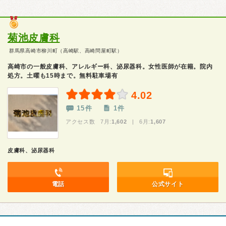
菊池皮膚科
群馬県高崎市柳川町（高崎駅、高崎問屋町駅）
高崎市の一般皮膚科、アレルギー科、泌尿器科。女性医師が在籍。院内
処方。土曜も15時まで。無料駐車場有
4.02
15件
1件
アクセス数 7月:
1,602
| 6月:
1,607
皮膚科、泌尿器科
電話
公式サイト