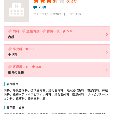
3.39
23件
アクセス数 7月:
927
| 6月:
1,436
内科
急性胃炎
体調不良
5.0
内科
小児科
5.0
小児科
呼吸器内科
5.0
祖母の最後
診療科目：
内科、呼吸器内科、循環器内科、消化器内科、内分泌代謝科、糖尿病科、神経
内科、緩和ケア（ホスピス）、外科、消化器外科、整形外科、リハビリテーシ
ョン科、皮膚科、泌尿器科、肛…
専門医・資格：