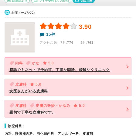
駐車場あり
マイナ受付
(スマホ可)
女医在籍
土曜（〜17:00）
3.90
15件
アクセス数 7月:
774
| 6月:
761
内科
かぜ
5.0
初診でもネットで予約可、丁寧な問診、綺麗なクリニック
皮膚科
5.0
女医さんがいる皮膚科
皮膚科
皮膚の発疹・かゆみ
5.0
親切で丁寧な皮膚科です。
診療科目：
内科、呼吸器内科、消化器内科、アレルギー科、皮膚科