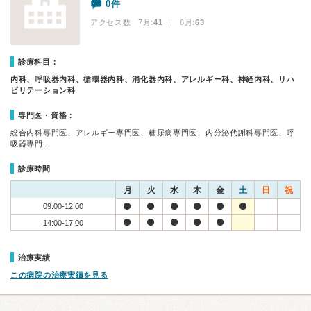
0件
アクセス数 7月:
41
| 6月:
63
診療科目：
内科、呼吸器内科、循環器内科、消化器内科、アレルギー科、神経内科、リハ
ビリテーション科
専門医・資格：
総合内科専門医、アレルギー専門医、糖尿病専門医、内分泌代謝科専門医、呼
吸器専門…
診療時間
月
火
水
木
金
土
日
祝
09:00-12:00
14:00-17:00
治療実績
この病院の治療実績を見る