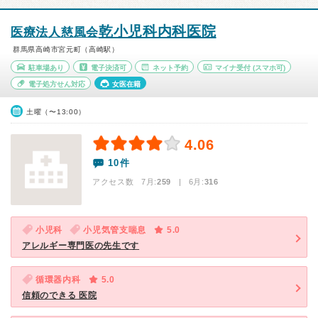
乾小児科内科医院
医療法人慈風会
群馬県高崎市宮元町（高崎駅）
駐車場あり
電子決済可
ネット予約
マイナ受付
(スマホ可)
電子処方せん対応
女医在籍
土曜（〜13:00）
4.06
10件
アクセス数 7月:
259
| 6月:
316
小児科
小児気管支喘息
5.0
アレルギー専門医の先生です
循環器内科
5.0
信頼のできる 医院