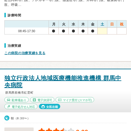
総合内科専門医、アレルギー専門医、感染症専門医、外科専門医、糖尿病専門
医、呼吸…
診療時間
月
火
水
木
金
土
日
祝
08:45-17:30
治療実績
この病院の治療実績を見る
独立行政法人地域医療機能推進機構 群馬中
央病院
群馬県前橋市紅雲町
駐車場あり
電子決済可
マイナ受付
(スマホ可)
電子処方せん対応
女医在籍
朝（8:30〜）