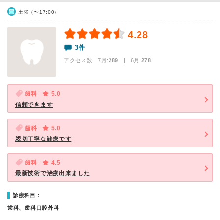
土曜（〜17:00）
4.28
3件
アクセス数 7月:
289
| 6月:
278
歯科
5.0
信頼できます
歯科
5.0
親切丁寧な診療です
歯科
4.5
最新技術で治療出来ました
診療科目：
歯科、歯科口腔外科