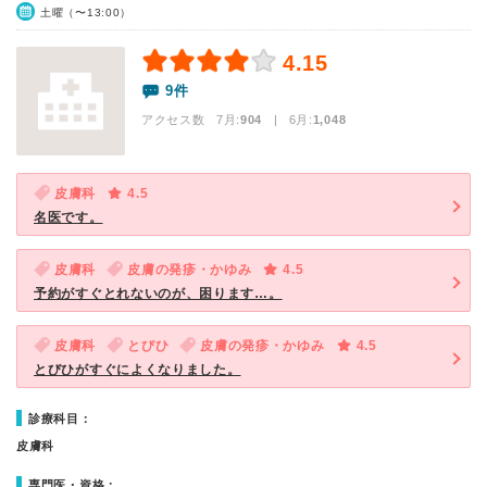
土曜（〜13:00）
4.15
9件
アクセス数 7月:
904
| 6月:
1,048
皮膚科
4.5
名医です。
皮膚科
皮膚の発疹・かゆみ
4.5
予約がすぐとれないのが、困ります…。
皮膚科
とびひ
皮膚の発疹・かゆみ
4.5
とびひがすぐによくなりました。
診療科目：
皮膚科
専門医・資格：