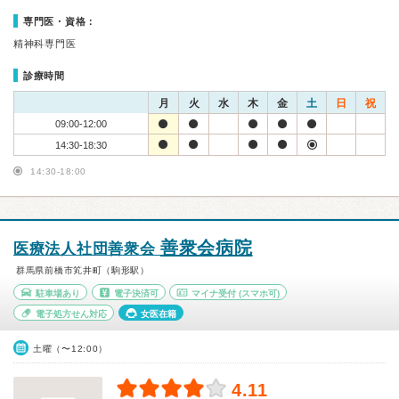
専門医・資格：
精神科専門医
診療時間
月
火
水
木
金
土
日
祝
09:00-12:00
14:30-18:30
14:30-18:00
善衆会病院
医療法人社団善衆会
群馬県前橋市笂井町（駒形駅）
駐車場あり
電子決済可
マイナ受付
(スマホ可)
電子処方せん対応
女医在籍
土曜（〜12:00）
4.11