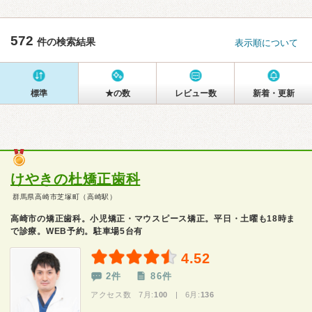
572
件の検索結果
表示順について
標準
★の数
レビュー数
新着・更新
けやきの杜矯正歯科
群馬県高崎市芝塚町（高崎駅）
高崎市の矯正歯科。小児矯正・マウスピース矯正。平日・土曜も18時ま
で診療。WEB予約。駐車場5台有
4.52
2件
86件
アクセス数 7月:
100
| 6月:
136