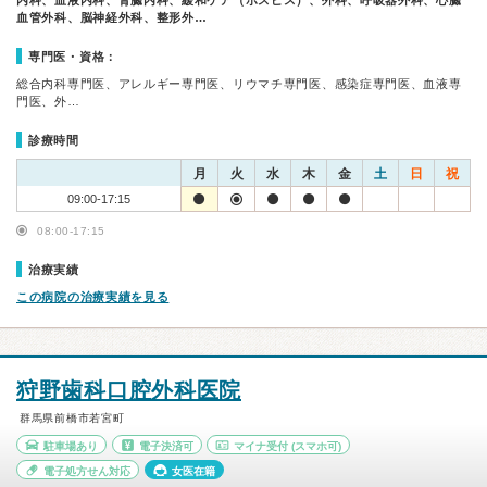
内科、血液内科、腎臓内科、緩和ケア（ホスピス）、外科、呼吸器外科、心臓
血管外科、脳神経外科、整形外…
専門医・資格：
総合内科専門医、アレルギー専門医、リウマチ専門医、感染症専門医、血液専
門医、外…
診療時間
月
火
水
木
金
土
日
祝
09:00-17:15
08:00-17:15
治療実績
この病院の治療実績を見る
狩野歯科口腔外科医院
群馬県前橋市若宮町
駐車場あり
電子決済可
マイナ受付
(スマホ可)
電子処方せん対応
女医在籍