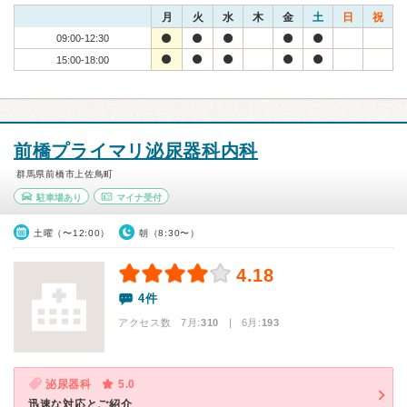
月
火
水
木
金
土
日
祝
09:00-12:30
15:00-18:00
前橋プライマリ泌尿器科内科
群馬県前橋市上佐鳥町
駐車場あり
マイナ受付
土曜（〜12:00）
朝（8:30〜）
4.18
4件
アクセス数 7月:
310
| 6月:
193
泌尿器科
5.0
迅速な対応とご紹介