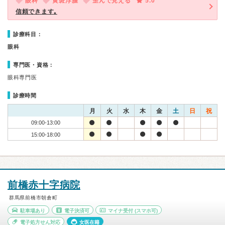
眼科
黄斑浮腫
歪んで見える
5.0
信頼できます｡
診療科目：
眼科
専門医・資格：
眼科専門医
診療時間
月
火
水
木
金
土
日
祝
09:00-13:00
15:00-18:00
前橋赤十字病院
群馬県前橋市朝倉町
駐車場あり
電子決済可
マイナ受付
(スマホ可)
電子処方せん対応
女医在籍