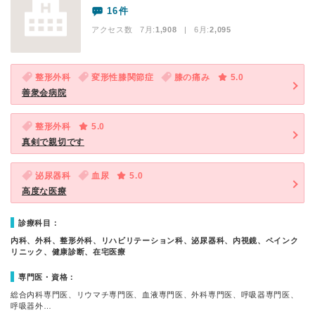
16件
アクセス数 7月:
1,908
| 6月:
2,095
整形外科
変形性膝関節症
膝の痛み
5.0
善衆会病院
整形外科
5.0
真剣で親切です
泌尿器科
血尿
5.0
高度な医療
診療科目：
内科、外科、整形外科、リハビリテーション科、泌尿器科、内視鏡、ペインク
リニック、健康診断、在宅医療
専門医・資格：
総合内科専門医、リウマチ専門医、血液専門医、外科専門医、呼吸器専門医、
呼吸器外…