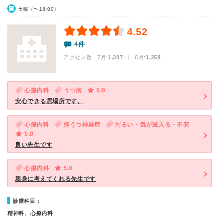
土曜（〜18:00）
4.52
4件
アクセス数 7月:
1,307
| 6月:
1,258
心療内科
うつ病
5.0
安心できる居場所です。
心療内科
抑うつ神経症
だるい・気が滅入る・不安
5.0
良い先生です
心療内科
5.0
親身に考えてくれる先生です
診療科目：
精神科、心療内科