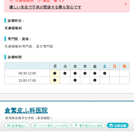
耳鼻咽喉科
鼻血
4.5
優しい先生で子供が受診する際も安心です
診療科目：
耳鼻咽喉科
専門医・資格：
耳鼻咽喉科専門医、漢方専門医
診療時間
月
火
水
木
金
土
日
祝
08:30-12:00
15:00-17:00
倉繁皮ふ科医院
群馬県前橋市古市町（新前橋駅）
駐車場あり
マイナ受付
(スマホ可)
電子処方せん対応
女医在籍