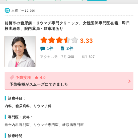
土曜（〜12:00）
前橋市の糖尿病・リウマチ専門クリニック、女性医師専門医在籍、即日
検査結果、院内薬局・駐車場あり
3.33
1件
2件
アクセス数 7月:
308
| 6月:
307
予防接種
4.0
予防接種がスムーズにできました
診療科目：
内科、糖尿病科、リウマチ科
専門医・資格：
総合内科専門医、リウマチ専門医、糖尿病専門医
診療時間