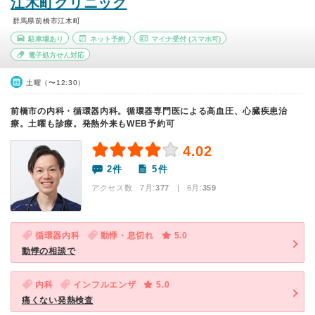
江木町クリニック
群馬県前橋市江木町
駐車場あり
ネット予約
マイナ受付
(スマホ可)
電子処方せん対応
土曜（〜12:30）
前橋市の内科・循環器内科。循環器専門医による高血圧、心臓疾患治
療。土曜も診療。発熱外来もWEB予約可
4.02
2件
5件
アクセス数 7月:
377
| 6月:
359
循環器内科
動悸・息切れ
5.0
動悸の相談で
内科
インフルエンザ
5.0
痛くない発熱検査