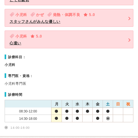
とても親切
小児科
かぜ
発熱・体調不良
5.0
スタッフさんがみんな優しい
小児科
5.0
心遣い
診療科目：
小児科
専門医・資格：
小児科専門医
診療時間
月
火
水
木
金
土
日
祝
08:30-12:00
14:30-18:00
14:00-16:00