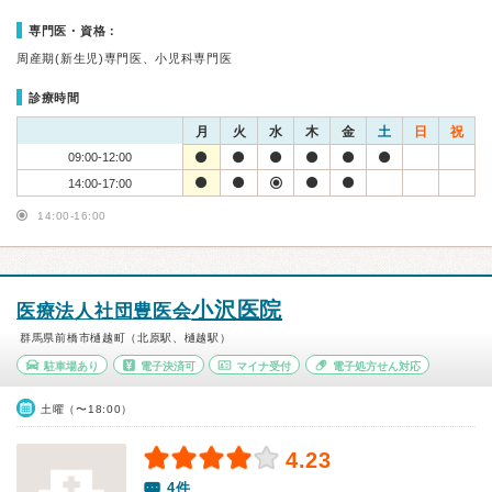
専門医・資格：
周産期(新生児)専門医、小児科専門医
診療時間
月
火
水
木
金
土
日
祝
09:00-12:00
14:00-17:00
14:00-16:00
小沢医院
医療法人社団豊医会
群馬県前橋市樋越町（北原駅、樋越駅）
駐車場あり
電子決済可
マイナ受付
電子処方せん対応
土曜（〜18:00）
4.23
4件