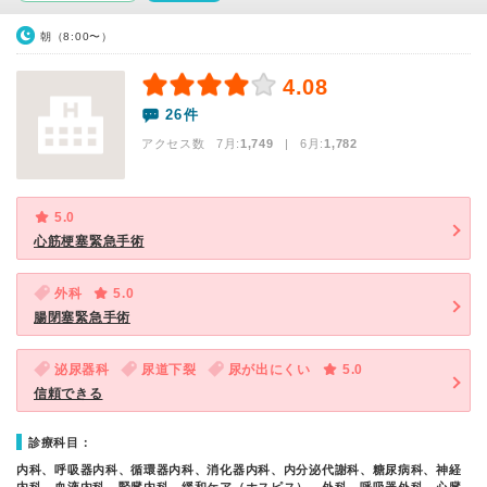
朝（8:00〜）
4.08
26件
アクセス数 7月:
1,749
| 6月:
1,782
5.0
心筋梗塞緊急手術
外科
5.0
腸閉塞緊急手術
泌尿器科
尿道下裂
尿が出にくい
5.0
信頼できる
診療科目：
内科、呼吸器内科、循環器内科、消化器内科、内分泌代謝科、糖尿病科、神経