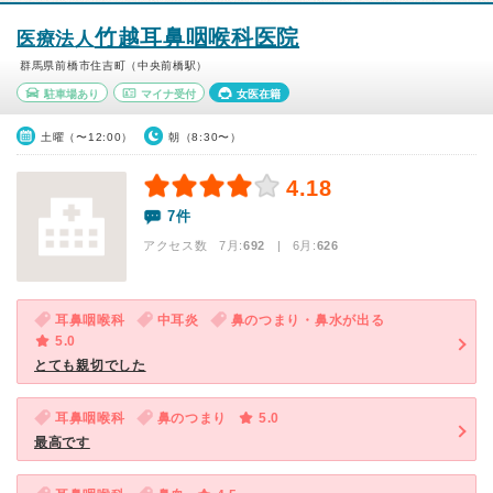
竹越耳鼻咽喉科医院
医療法人
群馬県前橋市住吉町（中央前橋駅）
駐車場あり
マイナ受付
女医在籍
土曜（〜12:00）
朝（8:30〜）
4.18
7件
アクセス数 7月:
692
| 6月:
626
耳鼻咽喉科
中耳炎
鼻のつまり・鼻水が出る
5.0
とても親切でした
耳鼻咽喉科
鼻のつまり
5.0
最高です