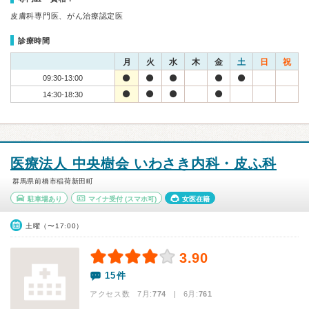
皮膚科専門医、がん治療認定医
診療時間
月
火
水
木
金
土
日
祝
09:30-13:00
14:30-18:30
医療法人 中央樹会 いわさき内科・皮ふ科
群馬県前橋市稲荷新田町
駐車場あり
マイナ受付
(スマホ可)
女医在籍
土曜（〜17:00）
3.90
15件
アクセス数 7月:
774
| 6月:
761