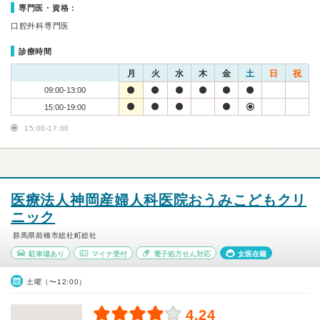
専門医・資格：
口腔外科専門医
診療時間
月
火
水
木
金
土
日
祝
09:00-13:00
15:00-19:00
15:00-17:00
医療法人神岡産婦人科医院おうみこどもクリ
ニック
群馬県前橋市総社町総社
駐車場あり
マイナ受付
電子処方せん対応
女医在籍
土曜（〜12:00）
4.24