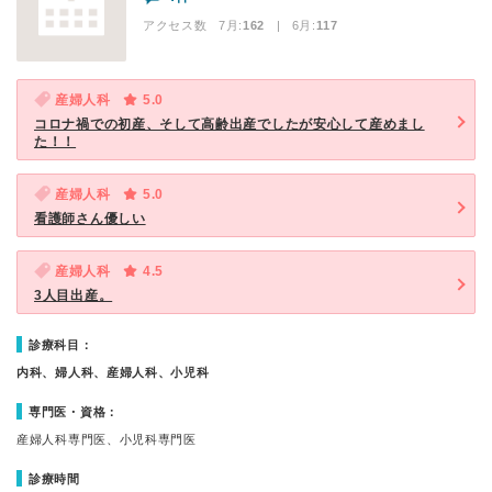
アクセス数 7月:
162
| 6月:
117
産婦人科
5.0
コロナ禍での初産、そして高齢出産でしたが安心して産めまし
た！！
産婦人科
5.0
看護師さん優しい
産婦人科
4.5
3人目出産。
診療科目：
内科、婦人科、産婦人科、小児科
専門医・資格：
産婦人科専門医、小児科専門医
診療時間