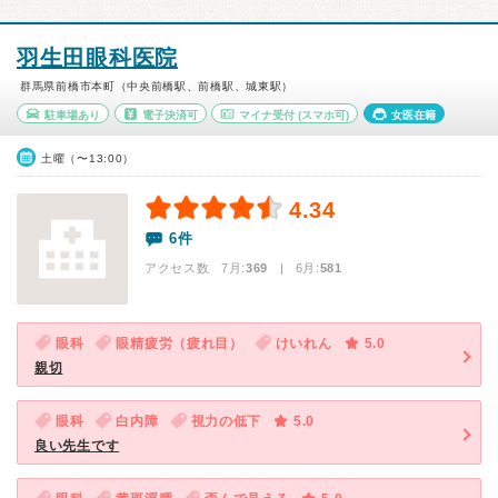
羽生田眼科医院
群馬県前橋市本町（中央前橋駅、前橋駅、城東駅）
駐車場あり
電子決済可
マイナ受付
(スマホ可)
女医在籍
土曜（〜13:00）
4.34
6件
アクセス数 7月:
369
| 6月:
581
眼科
眼精疲労（疲れ目）
けいれん
5.0
親切
眼科
白内障
視力の低下
5.0
良い先生です