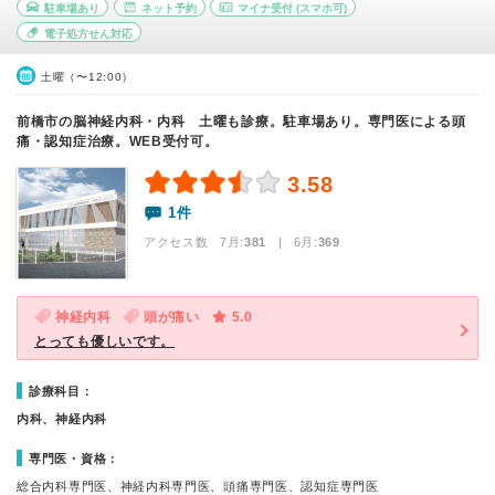
駐車場あり
ネット予約
マイナ受付
(スマホ可)
電子処方せん対応
土曜（〜12:00）
前橋市の脳神経内科・内科 土曜も診療。駐車場あり。専門医による頭
痛・認知症治療。WEB受付可。
3.58
1件
アクセス数 7月:
381
| 6月:
369
神経内科
頭が痛い
5.0
とっても優しいです。
診療科目：
内科、神経内科
専門医・資格：
総合内科専門医、神経内科専門医、頭痛専門医、認知症専門医