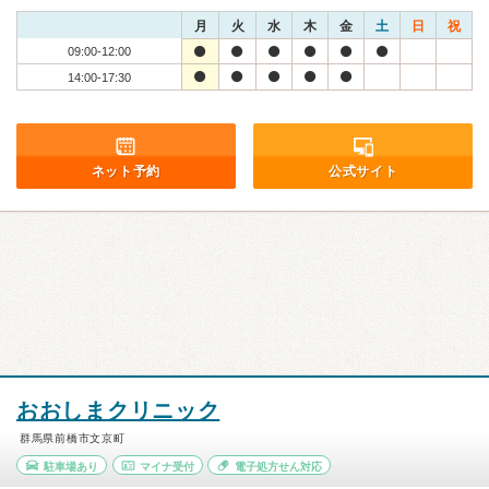
月
火
水
木
金
土
日
祝
09:00-12:00
14:00-17:30
ネット予約
公式サイト
おおしまクリニック
群馬県前橋市文京町
駐車場あり
マイナ受付
電子処方せん対応