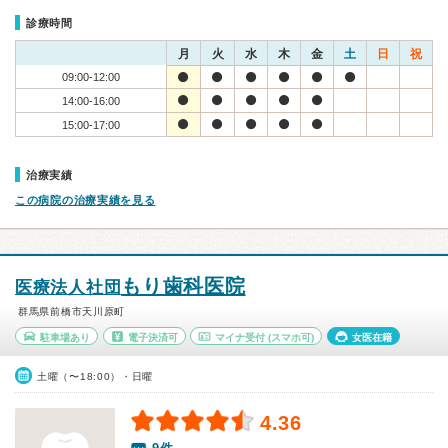
診療時間
月
火
水
木
金
土
日
祝
09:00-12:00
14:00-16:00
15:00-17:00
治療実績
この病院の治療実績を見る
もり歯科医院
医療法人社団
群馬県前橋市天川原町
駐車場あり
電子決済可
マイナ受付
(スマホ可)
女医在籍
土曜（〜18:00）・日曜
4.36