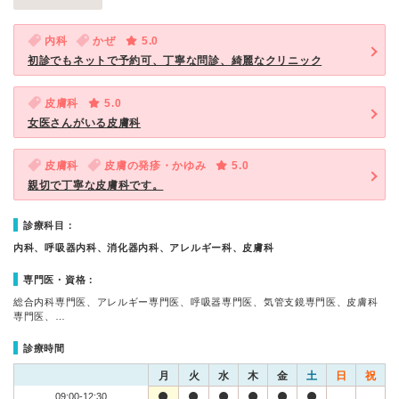
内科
かぜ
5.0
初診でもネットで予約可、丁寧な問診、綺麗なクリニック
皮膚科
5.0
女医さんがいる皮膚科
皮膚科
皮膚の発疹・かゆみ
5.0
親切で丁寧な皮膚科です。
診療科目：
内科、呼吸器内科、消化器内科、アレルギー科、皮膚科
専門医・資格：
総合内科専門医、アレルギー専門医、呼吸器専門医、気管支鏡専門医、皮膚科
専門医、…
診療時間
月
火
水
木
金
土
日
祝
09:00-12:30