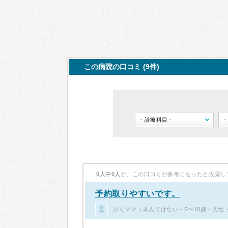
この病院の口コミ (9件)
0人中0人
が、この口コミが参考になったと投票し
予約取りやすいです。
がりママ（本人ではない・5〜10歳・男性