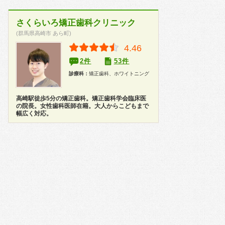
さくらいろ矯正歯科クリニック
(群馬県高崎市 あら町)
4.46
2件
53件
診療科：
矯正歯科、ホワイトニング
高崎駅徒歩5分の矯正歯科。矯正歯科学会臨床医
の院長。女性歯科医師在籍。大人からこどもまで
幅広く対応。