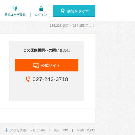
病院をさがす
新規ユーザ登録
ログイン
182,225
病院・
264,153
口コミ
この医療機関への問い合わせ
公式サイト
027-243-3718
アクセス数 7月：
146
| 6月：
232
| 年間：
2,219