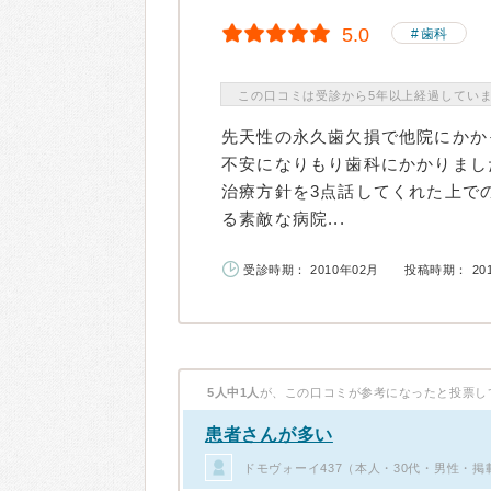
5.0
歯科
この口コミは受診から5年以上経過してい
先天性の永久歯欠損で他院にかか
不安になりもり歯科にかかりまし
治療方針を3点話してくれた上で
る素敵な病院...
受診時期： 2010年02月
投稿時期： 20
5人中1人
が、この口コミが参考になったと投票し
患者さんが多い
ドモヴォーイ437（本人・30代・男性・掲