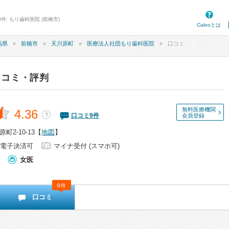
件: もり歯科医院 (前橋市)
Calooとは
馬県
前橋市
天川原町
医療法人社団もり歯科医院
口コミ
口コミ・評判
無料医療機関
4.36
？
口コミ
9
件
会員登録
2-10-13
【
地図
】
電子決済可
マイナ受付 (スマホ可)
女医
9件
口コミ