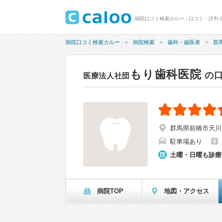
病院口コミ検索カルー - 口コミ・評判 9
病院口コミ検索カルー
病院検索
歯科・歯医者
群
もり歯科医院
の
医療法人社団
群馬県前橋市天川原町
駐車場あり
土曜・日曜も診療
病院TOP
地図・アクセス