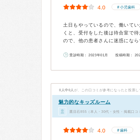
4.0
小児歯科
土日もやっているので、働いてい
くと、受付をした後は待合室で待
ので、他の患者さんに迷惑にならず
受診時期： 2023年01月
投稿時期： 20
0人中0人
が、この口コミが参考になったと投票し
魅力的なキッズルーム
鷹目石855（本人・30代・女性・掲載口コ
4.0
歯科