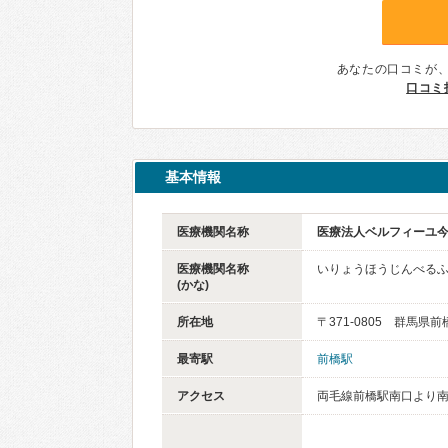
あなたの口コミが
口コミ
基本情報
医療機関名称
医療法人ベルフィーユ
医療機関名称
いりょうほうじんべる
(かな)
所在地
〒371-0805 群馬県
最寄駅
前橋駅
アクセス
両毛線前橋駅南口より南