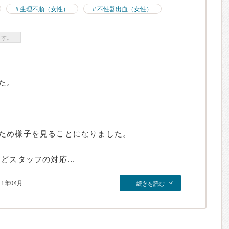
生理不順（女性）
不性器出血（女性）
ます。
た。
ため様子を見ることになりました。
どスタッフの対応...
11年04月
続きを読む