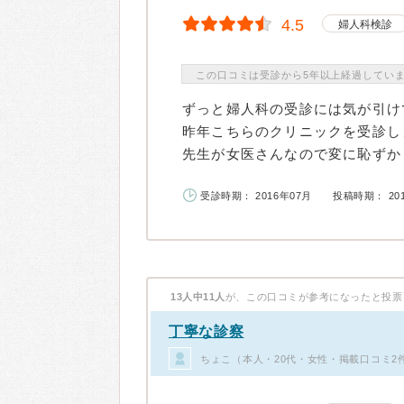
4.5
婦人科検診
この口コミは受診から5年以上経過してい
ずっと婦人科の受診には気が引け
昨年こちらのクリニックを受診し
先生が女医さんなので変に恥ずかし
受診時期： 2016年07月
投稿時期： 20
13人中11人
が、この口コミが参考になったと投票
丁寧な診察
ちょこ（本人・20代・女性・掲載口コミ2