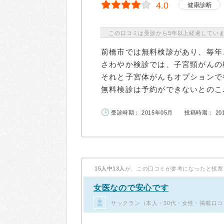
4.0
健康診断
この口コミは受診から5年以上経過してい
前橋市では無料検診があり、毎年
さわやか検診では、子宮頸がんの
それと子宮体がんもオプションで
無料検診は予約ができないとのこ..
受診時期： 2015年05月
投稿時期： 20
15人中13人
が、この口コミが参考になったと投票
女医なので安心です
サックラン（本人・30代・女性・掲載口コ