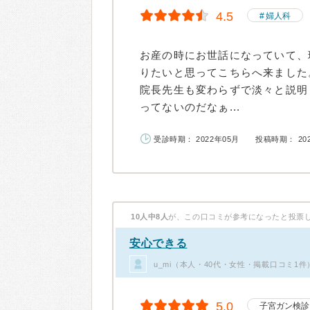
4.5
婦人科
お産の時にお世話になっていて、
りたいと思ってこちらへ来ました
院長先生も変わらずで淡々と説明
ってないのだなぁ...
受診時期： 2022年05月
投稿時期： 20
10人中8人
が、この口コミが参考になったと投票
安心できる
u_mi（本人・40代・女性・掲載口コミ1件
5.0
子宮ガン検診