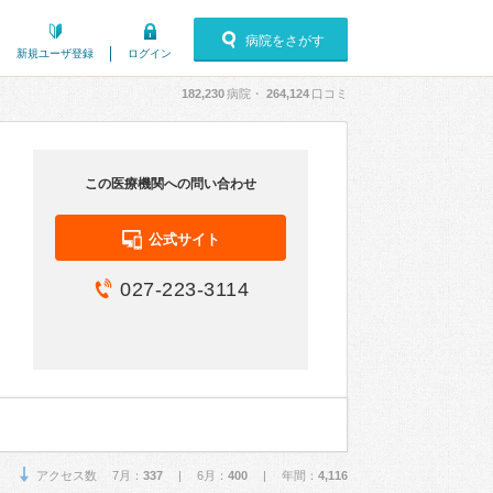
病院をさがす
新規ユーザ登録
ログイン
182,230
病院・
264,124
口コミ
この医療機関への問い合わせ
公式サイト
027-223-3114
アクセス数 7月：
337
| 6月：
400
| 年間：
4,116