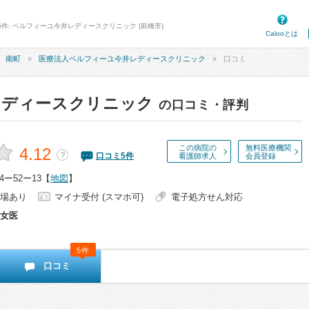
5件: ベルフィーユ今井レディースクリニック (前橋市)
Calooとは
南町
医療法人ベルフィーユ今井レディースクリニック
口コミ
レディースクリニック
の口コミ・評判
この病院の
無料医療機関
4.12
？
口コミ
5
件
看護師求人
会員登録
ー52ー13
【
地図
】
場あり
マイナ受付 (スマホ可)
電子処方せん対応
女医
5件
口コミ