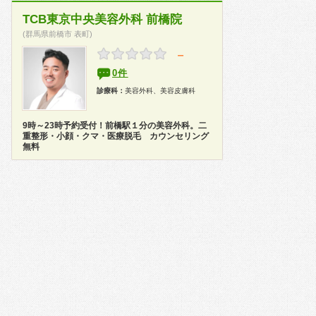
TCB東京中央美容外科 前橋院
(群馬県前橋市 表町)
－
0件
診療科：
美容外科、美容皮膚科
9時～23時予約受付！前橋駅１分の美容外科。二
重整形・小顔・クマ・医療脱毛 カウンセリング
無料