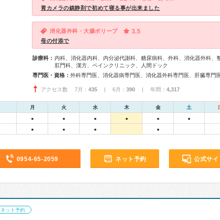
胃カメラの鎮静剤で初めて寝る事が出来ました
消化器外科・大腸ポリープ
3.5
母の付添で
診療科：
内科、消化器内科、内分泌代謝科、糖尿病科、外科、消化器外科、
肛門科、漢方、ペインクリニック、人間ドック
専門医・資格：
アクセス数 7月：
435
| 6月：
390
| 年間：
4,317
月
火
水
木
金
土
●
●
●
●
●
●
●
●
●
●
0954-65-2059
ネット予約
公式サイ
ネット予約