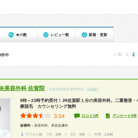
★の数
レビュー数
新着・更新
« 前
1
2
43件中
中央美容外科 佐賀院
佐賀県佐賀市 駅前中央（
佐賀駅
）
9時～23時予約受付！JR佐賀駅１分の美容外科。二重整形
療脱毛 カウンセリング無料
3.54
口コミ1件
アンケート5件
診療科：
美容外科、美容皮膚科
アクセス数 7月：
136
| 6月：
155
| 年間：
1,340