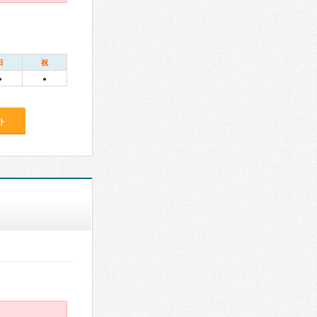
日
祝
●
●
ト