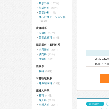
整形外科
(137件)
形成外科
(25件)
美容外科
(7件)
リハビリテーション科
(191件)
皮膚科系
皮膚科
(77件)
美容皮膚科
(14件)
泌尿器科・肛門科系
泌尿器科
(37件)
肛門科
(33件)
08:30-13:00
性病科
(5件)
15:00-18:00
眼科系
眼科
(68件)
耳鼻咽喉科系
耳鼻咽喉科
(53件)
産婦人科系
産科
(12件)
婦人科
(23件)
新規開院！
産婦人科
(23件)