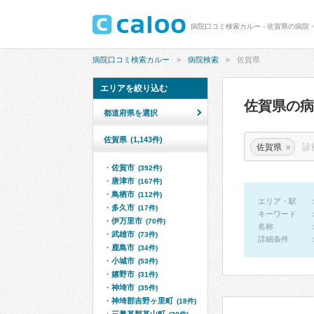
病院口コミ検索カルー - 佐賀県の病院・
病院口コミ検索カルー
病院検索
佐賀県
エリアを絞り込む
佐賀県の
都道府県を選択
佐賀県
(1,143件)
×
佐賀県
佐賀市
(392件)
唐津市
(167件)
鳥栖市
(112件)
エリア・駅
多久市
(17件)
キーワード
伊万里市
(70件)
名称
武雄市
(73件)
詳細条件
鹿島市
(34件)
小城市
(53件)
嬉野市
(31件)
神埼市
(35件)
神埼郡吉野ヶ里町
(18件)