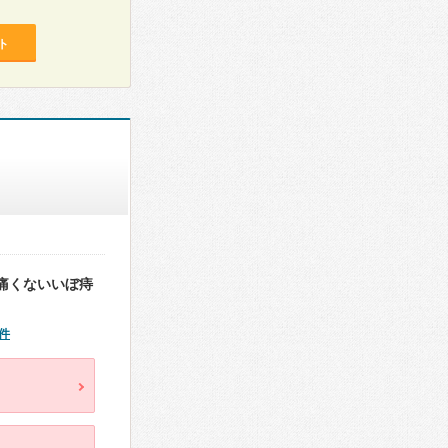
ト
痛くないいぼ痔
件