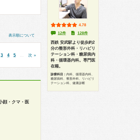
4.78
12件
128件
表示順について
西鉄 安武駅より徒歩約2
分の整形外科・リハビリ
テーション科・糖尿病内
3
4
5
…
次 »
科・循環器内科。専門医
在籍。
診療科目：
内科、循環器内科、
糖尿病科、整形外科、リハビリ
テーション科、健康診断
・小顔・クマ・医