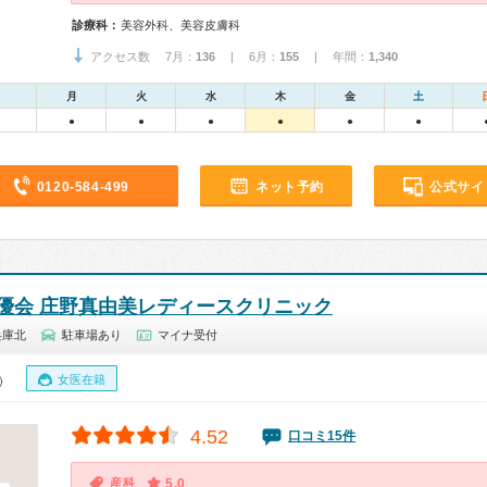
診療科：
美容外科、美容皮膚科
アクセス数 7月：
136
| 6月：
155
| 年間：
1,340
月
火
水
木
金
土
●
●
●
●
●
●
0120-584-499
ネット予約
公式サイ
優会 庄野真由美レディースクリニック
兵庫北
駐車場あり
マイナ受付
女医在籍
0）
4.52
口コミ15件
産科
5.0