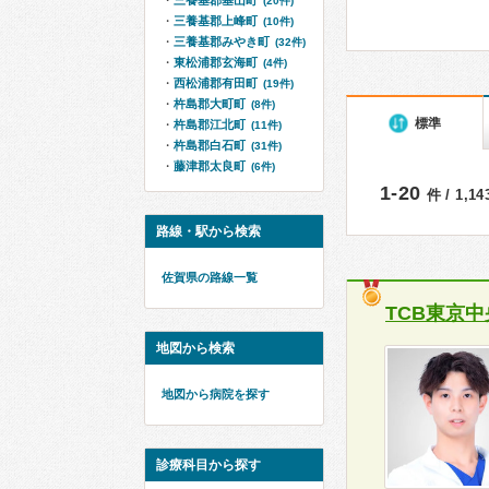
三養基郡基山町
(20件)
三養基郡上峰町
(10件)
三養基郡みやき町
(32件)
東松浦郡玄海町
(4件)
西松浦郡有田町
(19件)
杵島郡大町町
(8件)
標準
杵島郡江北町
(11件)
杵島郡白石町
(31件)
藤津郡太良町
(6件)
1-20
件 / 1,1
路線・駅から検索
佐賀県の路線一覧
TCB東京
地図から検索
地図から病院を探す
診療科目から探す