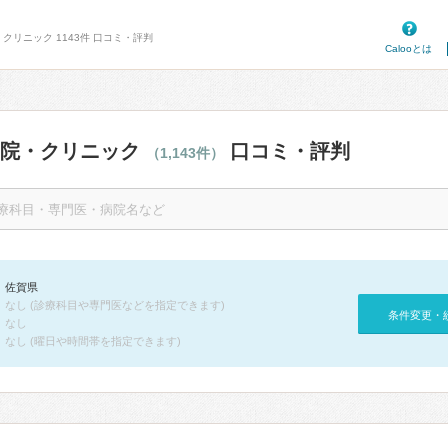
クリニック 1143件 口コミ・評判
Calooとは
病院・クリニック
口コミ・評判
（1,143件）
佐賀県
なし (診療科目や専門医などを指定できます)
条件変更・
なし
なし (曜日や時間帯を指定できます)