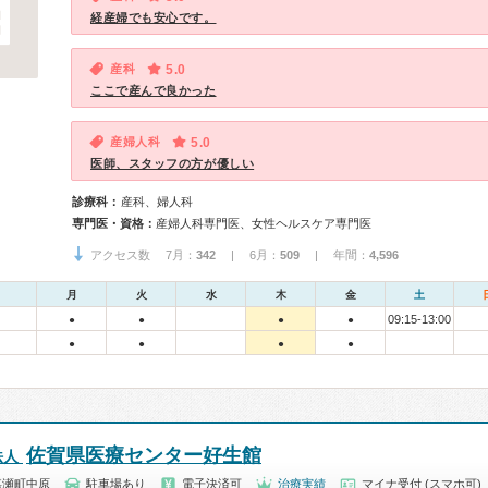
経産婦でも安心です。
産科
5.0
ここで産んで良かった
産婦人科
5.0
医師、スタッフの方が優しい
診療科：
産科、婦人科
専門医・資格：
産婦人科専門医、女性ヘルスケア専門医
アクセス数 7月：
342
| 6月：
509
| 年間：
4,596
月
火
水
木
金
土
09:15-13:00
●
●
●
●
●
●
●
●
佐賀県医療センター好生館
法人
嘉瀬町中原
駐車場あり
電子決済可
治療実績
マイナ受付 (スマホ可)