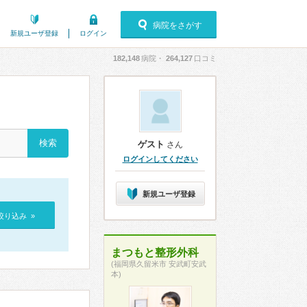
病院をさがす
新規ユーザ登録
ログイン
182,148
病院・
264,127
口コミ
ゲスト
さん
ログインしてください
新規ユーザ登録
絞り込み »
まつもと整形外科
(福岡県久留米市 安武町安武
本)