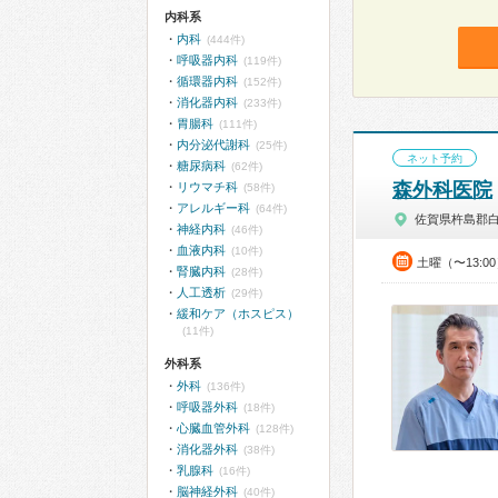
内科系
内科
(444件)
呼吸器内科
(119件)
循環器内科
(152件)
消化器内科
(233件)
胃腸科
(111件)
内分泌代謝科
(25件)
ネット予約
糖尿病科
(62件)
森外科医院
リウマチ科
(58件)
アレルギー科
(64件)
佐賀県杵島郡
神経内科
(46件)
血液内科
(10件)
土曜（〜13:0
腎臓内科
(28件)
人工透析
(29件)
緩和ケア（ホスピス）
(11件)
外科系
外科
(136件)
呼吸器外科
(18件)
心臓血管外科
(128件)
消化器外科
(38件)
乳腺科
(16件)
脳神経外科
(40件)