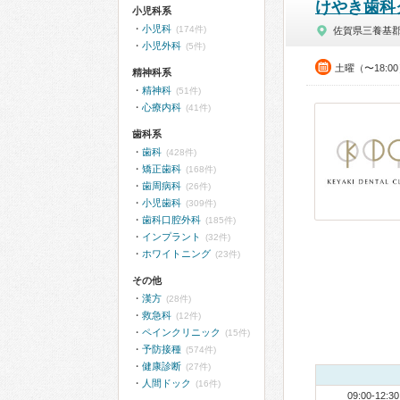
けやき歯科
小児科系
小児科
(174件)
佐賀県三養基
小児外科
(5件)
土曜（〜18:0
精神科系
精神科
(51件)
心療内科
(41件)
歯科系
歯科
(428件)
矯正歯科
(168件)
歯周病科
(26件)
小児歯科
(309件)
歯科口腔外科
(185件)
インプラント
(32件)
ホワイトニング
(23件)
その他
漢方
(28件)
救急科
(12件)
ペインクリニック
(15件)
予防接種
(574件)
健康診断
(27件)
人間ドック
(16件)
09:00-12:30