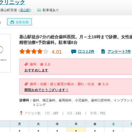
クリニック
郡基山町宮浦（
基山駅
）
駐車場あり
女医在籍
0）
基山駅徒歩7分の総合歯科医院。月～土18時まで診療。女性
精密治療×予防歯科。駐車場8台
4.01
口コミ2件
アンケート7件
歯科
5.0
おすすめします
歯科・虫歯・歯と歯茎の痛み・腫れ・出血
5.0
開院おめでとうございます！
診療科：
歯科、矯正歯科、歯周病科、小児歯科、歯科口腔外科、インプラン
トニング
アクセス数 7月：
187
| 6月：
141
| 年間：
701
月
火
水
木
金
土
●
●
●
●
●
●