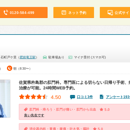
0120-584-499
ネット予約
公式サイ
白石町戸ケ里（
肥前竜王駅
）
駐車場あり
マイナ受付 (スマホ可)
0）
朝（8:30〜）
佐賀県杵島郡の肛門科。専門医による切らない日帰り手術、
治療が可能。24時間WEB予約。
4.50
口コミ3件
アンケート193
肛門科・痔ろう・肛門が痛い・肛門から出血
5.0
良い先生です
消化器内科・胃痛・腹痛・吐き気・嘔吐
5.0