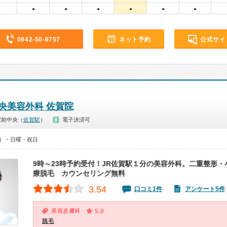
●
●
●
●
●
●
0942-50-6757
ネット予約
公式サイ
中央美容外科 佐賀院
駅前中央（
佐賀駅
）
電子決済可
00）・日曜・祝日
9時～23時予約受付！JR佐賀駅１分の美容外科。二重整形
療脱毛 カウンセリング無料
3.54
口コミ1件
アンケート5件
美容皮膚科
5.0
脱毛