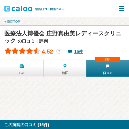
« 病院TOP
医療法人博優会 庄野真由美レディースクリニ
ック
の口コミ・評判
4.52
15件
？
15件
TOP
地図
口コミ
この病院の口コミ (15件)