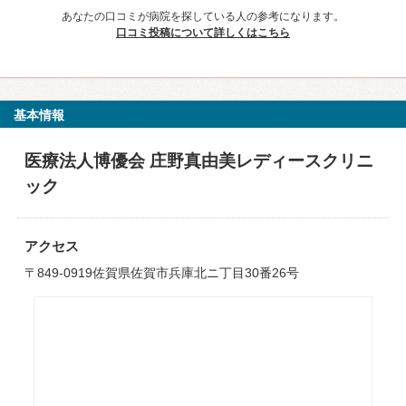
あなたの口コミが病院を探している人の参考になります。
口コミ投稿について詳しくはこちら
基本情報
医療法人博優会 庄野真由美レディースクリニ
ック
アクセス
〒849-0919佐賀県佐賀市兵庫北ニ丁目30番26号