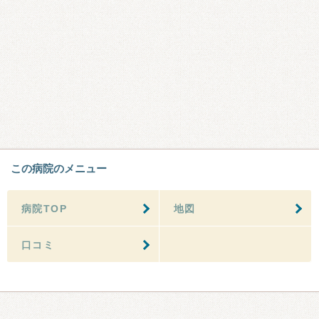
この病院のメニュー
病院TOP
地図
口コミ