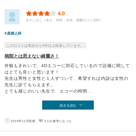
4.0
きのこのこ（本人・20代・女性・掲載口コミ19件）
産婦人科
この口コミは受診から5年以上経過しています。
病院とは思えない綺麗さ！
外観もきれいで、4Dエコーに対応しているので設備に関して
はとても良いと思います！
先生は男性と女性と１人ずついて、希望すれば内診は女性の
先生に診てもらえます。
とても感じのいい先生で、エコーの時間...
続きを読む
2016年11月投稿
2人が参考になった