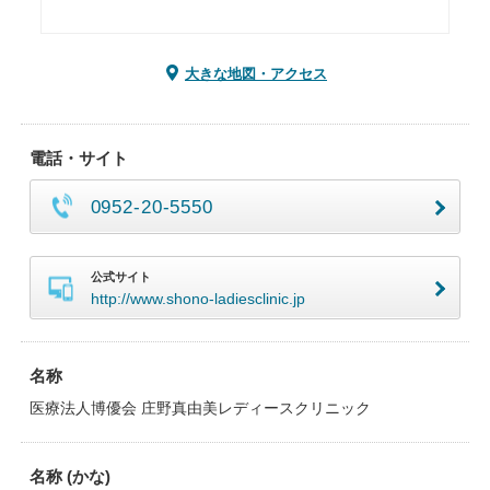
大きな地図・アクセス
電話・サイト
0952-20-5550
公式サイト
http://www.shono-ladiesclinic.jp
名称
医療法人博優会 庄野真由美レディースクリニック
名称 (かな)