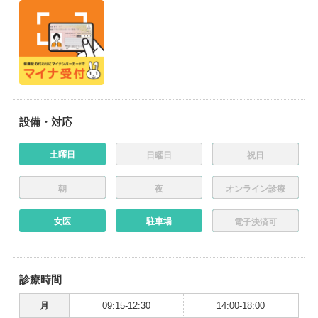
設備・対応
土曜日
日曜日
祝日
朝
夜
オンライン診療
女医
駐車場
電子決済可
診療時間
月
09:15-12:30
14:00-18:00