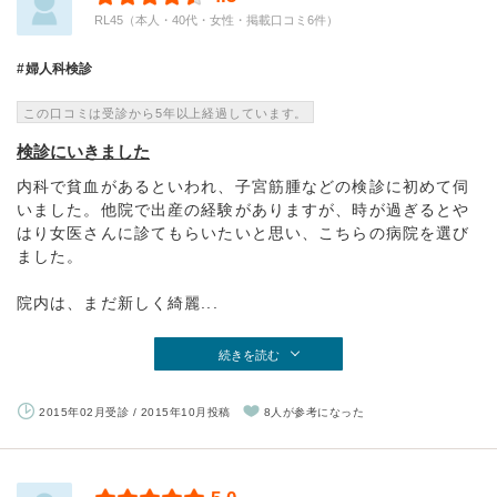
RL45（本人・40代・女性・掲載口コミ6件）
婦人科検診
この口コミは受診から5年以上経過しています。
検診にいきました
内科で貧血があるといわれ、子宮筋腫などの検診に初めて伺
いました。他院で出産の経験がありますが、時が過ぎるとや
はり女医さんに診てもらいたいと思い、こちらの病院を選び
ました。
院内は、まだ新しく綺麗...
続きを読む
2015年02月受診 / 2015年10月投稿
8人が参考になった