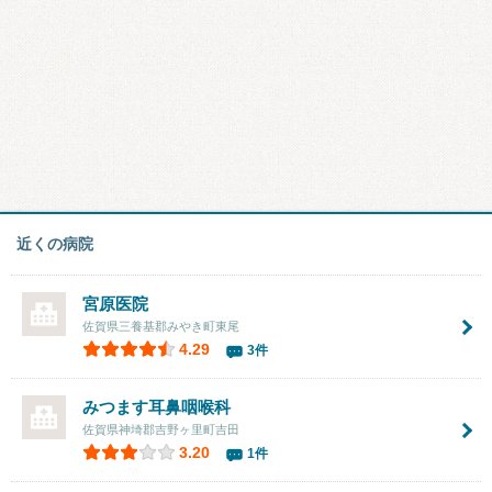
近くの病院
宮原医院
佐賀県三養基郡みやき町東尾
4.29
3件
みつます耳鼻咽喉科
佐賀県神埼郡吉野ヶ里町吉田
3.20
1件