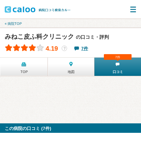
« 病院TOP
みねこ皮ふ科クリニック
の口コミ・評判
4.19
7件
？
7件
TOP
地図
口コミ
この病院の口コミ (7件)