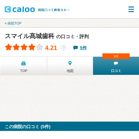
« 病院TOP
スマイル髙城歯科
の口コミ・評判
4.21
5件
？
5件
TOP
地図
口コミ
この病院の口コミ (5件)