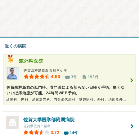
近くの病院
森外科医院
佐賀県杵島郡白石町戸ケ里
4.50
3件
193件
佐賀県杵島郡の肛門科。専門医による切らない日帰り手術、痛くな
いいぼ痔治療が可能。24時間WEB予約。
診療科：内科、消化器内科、内分泌代謝科、糖尿病科、外科、消化器外科、整形外科、肛門科、漢方、ペインクリニック、人間ドック
佐賀大学医学部附属病院
佐賀県佐賀市鍋島
3.72
14件