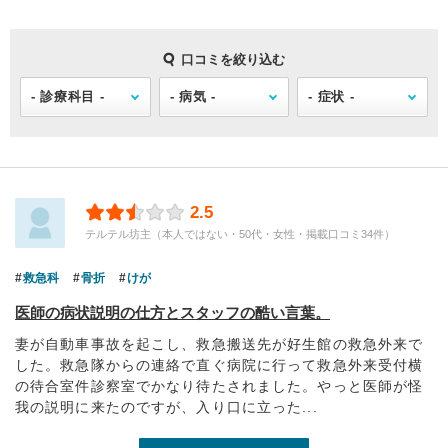
口コミを絞り込む
2.5
テルテル坊主（本人ではない・50代・女性・掲載口コミ34件）
救急科
骨折
けが
医師の病状説明の仕方とスタッフの酷い言葉。
妻が自動車事故を起こし、救急搬送先が好生館の救急外来で
した。救急隊からの連絡で直ぐ病院に行って救急外来受付横
の待合室件診察室でかなり待たされました。やっと医師が怪
我の説明に来たのですが、入り口に立った...