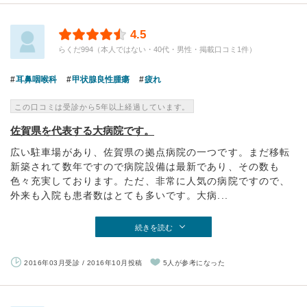
4.5
らくだ994（本人ではない・40代・男性・掲載口コミ1件）
耳鼻咽喉科
甲状腺良性腫瘍
疲れ
この口コミは受診から5年以上経過しています。
佐賀県を代表する大病院です。
広い駐車場があり、佐賀県の拠点病院の一つです。まだ移転
新築されて数年ですので病院設備は最新であり、その数も
色々充実しております。ただ、非常に人気の病院ですので、
外来も入院も患者数はとても多いです。大病...
続きを読む
2016年03月受診 / 2016年10月投稿
5人が参考になった