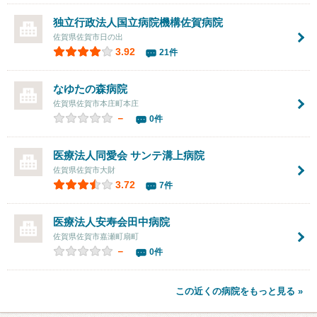
独立行政法人国立病院機構佐賀病院
佐賀県佐賀市日の出
3.92
21件
なゆたの森病院
佐賀県佐賀市本庄町本庄
－
0件
医療法人同愛会 サンテ溝上病院
佐賀県佐賀市大財
3.72
7件
医療法人安寿会
田中病院
佐賀県佐賀市嘉瀬町扇町
－
0件
この近くの病院をもっと見る »