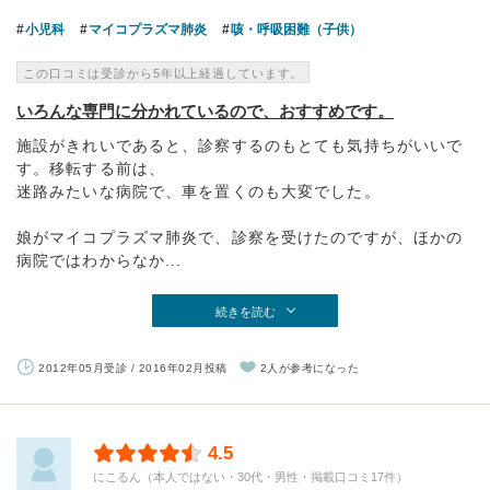
小児科
マイコプラズマ肺炎
咳・呼吸困難（子供）
この口コミは受診から5年以上経過しています。
いろんな専門に分かれているので、おすすめです。
施設がきれいであると、診察するのもとても気持ちがいいで
す。移転する前は、
迷路みたいな病院で、車を置くのも大変でした。
娘がマイコプラズマ肺炎で、診察を受けたのですが、ほかの
病院ではわからなか...
続きを読む
2012年05月受診 / 2016年02月投稿
2人が参考になった
4.5
にこるん（本人ではない・30代・男性・掲載口コミ17件）