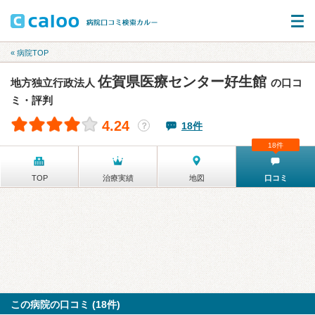
« 病院TOP
佐賀県医療センター好生館
地方独立行政法人
の口コ
ミ・評判
4.24
18件
？
18件
TOP
治療実績
地図
口コミ
この病院の口コミ (18件)