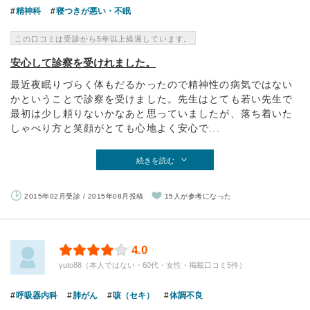
精神科
寝つきが悪い・不眠
この口コミは受診から5年以上経過しています。
安心して診察を受けれました。
最近夜眠りづらく体もだるかったので精神性の病気ではない
かということで診察を受けました。先生はとても若い先生で
最初は少し頼りないかなあと思っていましたが、落ち着いた
しゃべり方と笑顔がとても心地よく安心で...
続きを読む
2015年02月受診 / 2015年08月投稿
15人が参考になった
4.0
yuto88（本人ではない・60代・女性・掲載口コミ5件）
呼吸器内科
肺がん
咳（セキ）
体調不良