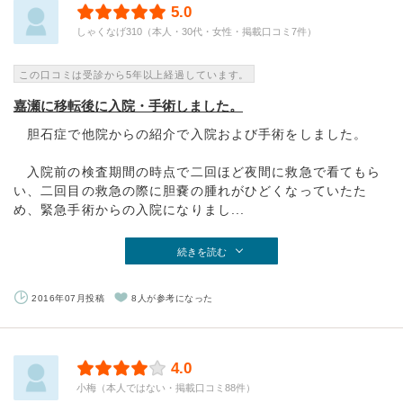
5.0
しゃくなげ310（本人・30代・女性・掲載口コミ7件）
この口コミは受診から5年以上経過しています。
嘉瀬に移転後に入院・手術しました。
胆石症で他院からの紹介で入院および手術をしました。
入院前の検査期間の時点で二回ほど夜間に救急で看てもら
い、二回目の救急の際に胆嚢の腫れがひどくなっていたた
め、緊急手術からの入院になりまし...
続きを読む
2016年07月投稿
8人が参考になった
4.0
小梅（本人ではない・掲載口コミ88件）