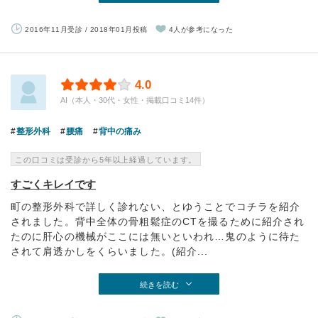
2016年11月受診 / 2018年01月投稿
4人が参考になった
4.0
AI（本人・30代・女性・掲載口コミ14件）
整形外科
腰痛
背中の痛み
この口コミは受診から5年以上経過しています。
すごくキレイです
町の整形外科で詳しく診れない、とゆうことでコチラを紹介
されました。背中全体の骨粗鬆症のCTを撮るために紹介され
たのに肝心の機械がここには無いといわれ…鬼のように待た
されて肩透かしをくらいました。(紹介...
続きを読む