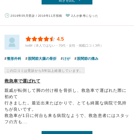
続きを読む
2019年05月受診 / 2019年11月投稿
2人が参考になった
4.5
keiM（本人ではない・70代・女性・掲載口コミ3件）
整形外科
股関節大腿の骨折
けが
股関節の痛み
この口コミは受診から5年以上経過しています。
救急車で運ばれて
親戚が転倒して脚の付け根を骨折し、救急車で運ばれた際に
初めて
行きました。最近出来たばかりで、とても綺麗な病院で気持
ちが良いです。
救急車が1日に何台も来る病院なようで、救急患者にはスタッ
フの方も...