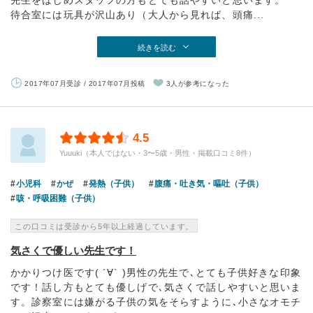
先生をはじめスタッフの方もとても話やすいと思います。
待合室には玩具が沢山あり（大人から見れば、頭痛...
続きを読む
2017年07月受診 / 2017年07月投稿
3人が参考になった
4.5
Yuuuki（本人ではない・3〜5歳・男性・掲載口コミ8件）
小児科
かぜ
発熱（子供）
腹痛・吐き気・嘔吐（子供）
咳・呼吸困難（子供）
この口コミは受診から5年以上経過しています。
気さくで優しい先生です！
かかりつけ医です( ´∀` )男性の先生で､とても子供好きな印象
です！話し方もとても優しげで､気さくで話しやすいと思いま
す。診察室には嫌がる子供の気をそらすように､小さなオモチ