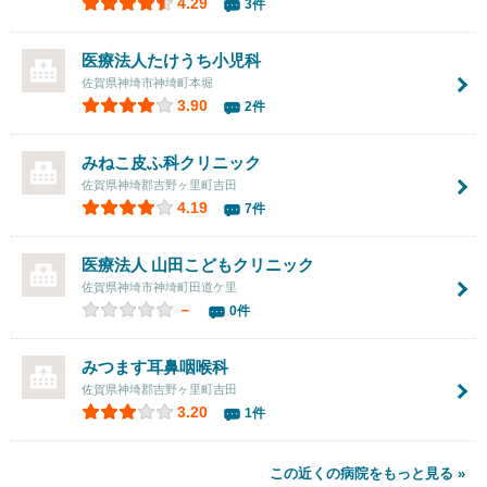
4.29
3件
医療法人たけうち小児科
佐賀県神埼市神埼町本堀
3.90
2件
みねこ皮ふ科クリニック
佐賀県神埼郡吉野ヶ里町吉田
4.19
7件
医療法人
山田こどもクリニック
佐賀県神埼市神埼町田道ケ里
－
0件
みつます耳鼻咽喉科
佐賀県神埼郡吉野ヶ里町吉田
3.20
1件
この近くの病院をもっと見る »