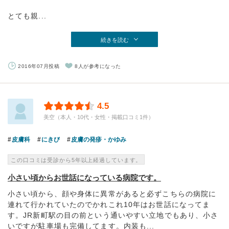
とても親...
続きを読む
2016年07月投稿
8人が参考になった
4.5
美空（本人・10代・女性・掲載口コミ1件）
皮膚科
にきび
皮膚の発疹・かゆみ
この口コミは受診から5年以上経過しています。
小さい頃からお世話になっている病院です。
小さい頃から、顔や身体に異常があると必ずこちらの病院に
連れて行かれていたのでかれこれ10年はお世話になってま
す。JR新町駅の目の前という通いやすい立地でもあり、小さ
いですが駐車場も完備してます。内装も...