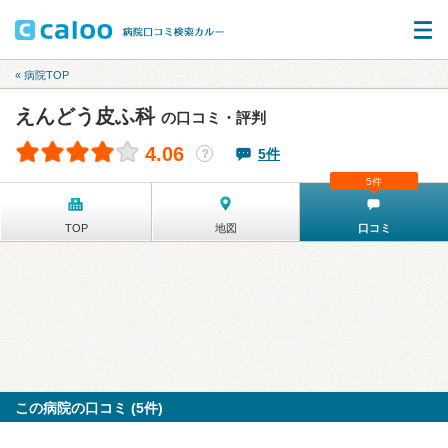
« 病院TOP
えんどう皮ふ科
の口コミ・評判
4.06
5件
？
5件
TOP
地図
口コミ
この病院の口コミ (5件)