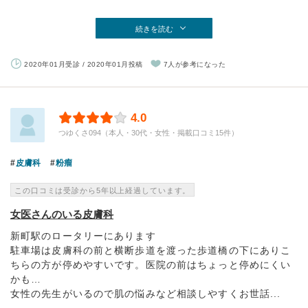
続きを読む
2020年01月受診 / 2020年01月投稿
7人が参考になった
4.0
つゆくさ094（本人・30代・女性・掲載口コミ15件）
皮膚科
粉瘤
この口コミは受診から5年以上経過しています。
女医さんのいる皮膚科
新町駅のロータリーにあります
駐車場は皮膚科の前と横断歩道を渡った歩道橋の下にありこ
ちらの方が停めやすいです。医院の前はちょっと停めにくい
かも…
女性の先生がいるので肌の悩みなど相談しやすくお世話...