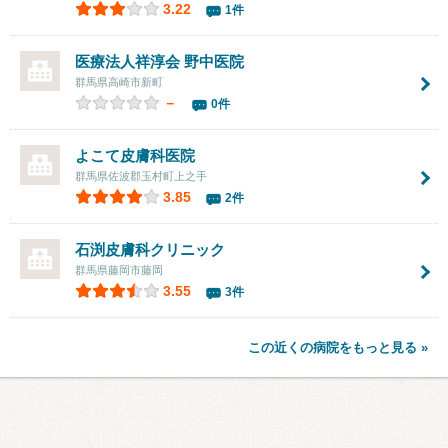
3.22
1件
医療法人祥淳会
野中医院
群馬県高崎市新町
－
0件
よこて皮膚科医院
群馬県佐波郡玉村町上之手
3.85
2件
石渕皮膚科クリニック
群馬県藤岡市藤岡
3.55
3件
この近くの病院をもっと見る »