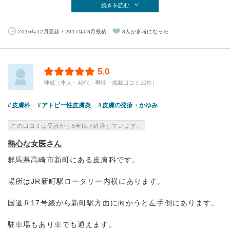
続きを読む
2016年12月受診 / 2017年03月投稿
8人が参考になった
5.0
神威（本人・40代・男性・掲載口コミ10件）
皮膚科
アトピー性皮膚炎
皮膚の発疹・かゆみ
この口コミは受診から5年以上経過しています。
熱心な女医さん
群馬県高崎市新町にある皮膚科です。
場所はJR新町駅ロータリー内横にあります。
国道Ｒ17号線から新町駅方面に向かうと左手側にあります。
駐車場もあり車でも通えます。