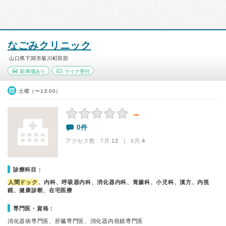
なごみクリニック
山口県下関市菊川町田部
駐車場あり
マイナ受付
土曜（〜13:00）
－
0件
アクセス数 7月:
12
| 6月:
4
診療科目：
人間ドック
、内科、呼吸器内科、消化器内科、胃腸科、小児科、漢方、内視
鏡、健康診断、在宅医療
専門医・資格：
消化器病専門医、肝臓専門医、消化器内視鏡専門医