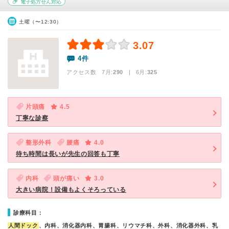
電子処方せん対応
土曜（〜12:30）
3.07
4件
アクセス数 7月:
290
| 6月:
325
片頭痛
4.5
丁寧な診察
整形外科
腰痛
4.0
待ち時間は長いが先生の回答も丁寧
内科
頭が痛い
3.0
大きい病院！設備もよくそろっている
診療科目：
人間ドック
、内科、消化器内科、胃腸科、リウマチ科、外科、消化器外科、乳