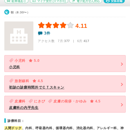
駐車場あり
マイナ受付
(スマホ可)
電子処方せん対応
女医在籍
朝（8:30〜）
4.11
3件
アクセス数 7月:
377
| 6月:
417
小児科
5.0
小児科
放射線科
4.5
初診の診療時間外でＣＴスキャン
皮膚科
にきび
皮膚の発疹・かゆみ
4.5
皮膚科の内平先生
診療科目：
人間ドック
、内科、呼吸器内科、循環器内科、消化器内科、アレルギー科、神