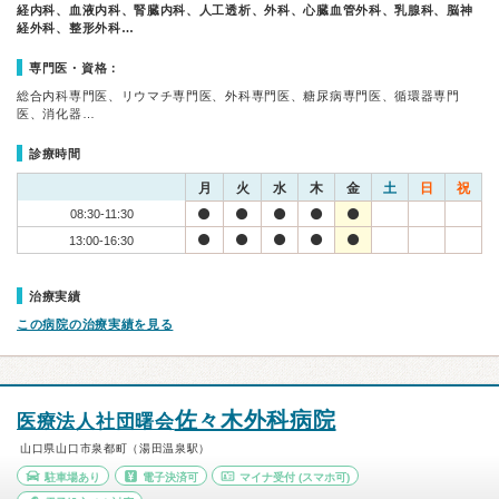
経内科、血液内科、腎臓内科、人工透析、外科、心臓血管外科、乳腺科、脳神
経外科、整形外科…
専門医・資格：
総合内科専門医、リウマチ専門医、外科専門医、糖尿病専門医、循環器専門
医、消化器…
診療時間
月
火
水
木
金
土
日
祝
08:30-11:30
13:00-16:30
治療実績
この病院の治療実績を見る
佐々木外科病院
医療法人社団曙会
山口県山口市泉都町（湯田温泉駅）
駐車場あり
電子決済可
マイナ受付
(スマホ可)