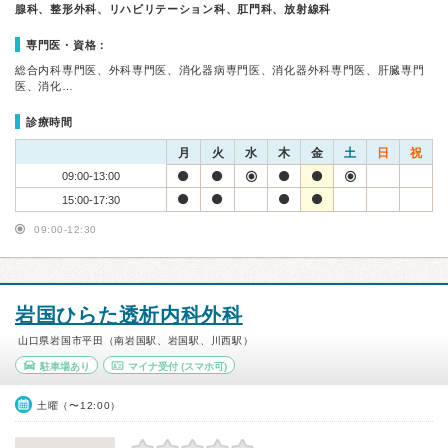
腺科、整形外科、リハビリテーション科、肛門科、放射線科
専門医・資格：
総合内科専門医、外科専門医、消化器病専門医、消化器外科専門医、肝臓専門
医、消化…
診療時間
月
火
水
木
金
土
日
祝
09:00-13:00
15:00-17:30
09:00-12:30
岩国ひらた透析内科外科
山口県岩国市平田（南岩国駅、岩国駅、川西駅）
駐車場あり
マイナ受付
(スマホ可)
土曜（〜12:00）