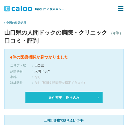
« 全国の検索結果
山口県の人間ドックの病院・クリニック
（4件）
口コミ・評判
4件の医療機関が見つかりました
エリア・駅
山口県
診療科目
人間ドック
名称
なし
詳細条件
なし (曜日や時間帯を指定できます)
条件変更・絞り込み
土曜日診療で絞り込む (3件)