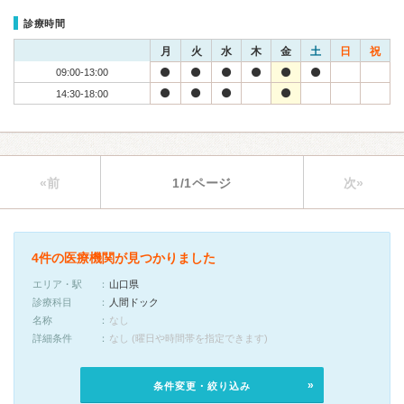
診療時間
月
火
水
木
金
土
日
祝
09:00-13:00
14:30-18:00
«前
1/1ページ
次»
4件の医療機関が見つかりました
エリア・駅
山口県
診療科目
人間ドック
名称
なし
詳細条件
なし (曜日や時間帯を指定できます)
条件変更・絞り込み