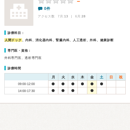
－
0件
アクセス数 7月:
13
| 6月:
28
診療科目：
人間ドック
、内科、消化器内科、腎臓内科、人工透析、外科、健康診断
専門医・資格：
外科専門医、透析専門医
診療時間
月
火
水
木
金
土
日
祝
09:00-12:00
14:00-17:30