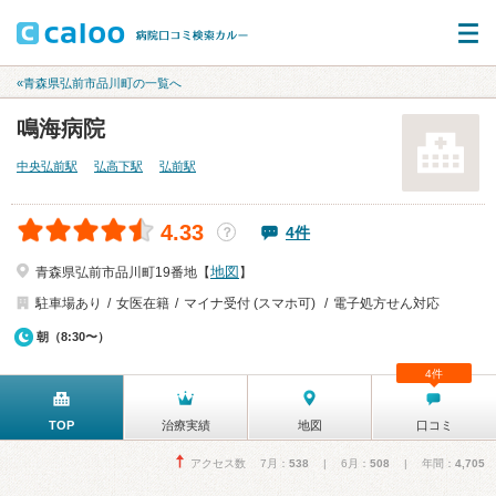
«青森県弘前市品川町の一覧へ
鳴海病院
中央弘前駅
弘高下駅
弘前駅
4.33
4件
？
地図
青森県弘前市品川町19番地【
】
駐車場あり
女医在籍
マイナ受付 (スマホ可)
電子処方せん対応
朝（8:30〜）
4件
TOP
治療実績
地図
口コミ
アクセス数 7月：
538
| 6月：
508
| 年間：
4,705