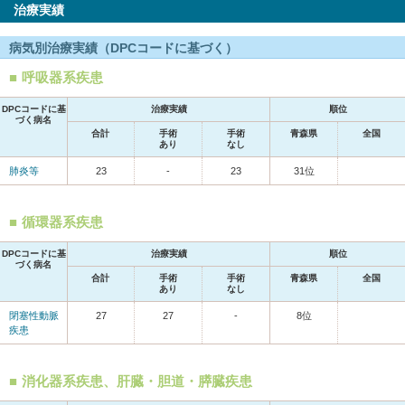
治療実績
病気別治療実績（DPCコードに基づく）
呼吸器系疾患
DPCコードに基
治療実績
順位
づく病名
合計
手術
手術
青森県
全国
あり
なし
肺炎等
23
-
23
31位
循環器系疾患
DPCコードに基
治療実績
順位
づく病名
合計
手術
手術
青森県
全国
あり
なし
閉塞性動脈
27
27
-
8位
疾患
消化器系疾患、肝臓・胆道・膵臓疾患