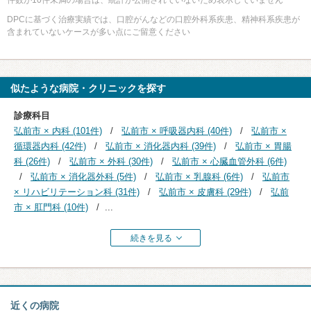
DPCに基づく治療実績では、口腔がんなどの口腔外科系疾患、精神科系疾患が
含まれていないケースが多い点にご留意ください
似たような病院・クリニックを探す
診療科目
弘前市 × 内科 (101件)
弘前市 × 呼吸器内科 (40件)
弘前市 ×
循環器内科 (42件)
弘前市 × 消化器内科 (39件)
弘前市 × 胃腸
科 (26件)
弘前市 × 外科 (30件)
弘前市 × 心臓血管外科 (6件)
弘前市 × 消化器外科 (5件)
弘前市 × 乳腺科 (6件)
弘前市
× リハビリテーション科 (31件)
弘前市 × 皮膚科 (29件)
弘前
市 × 肛門科 (10件)
...
続きを見る
近くの病院