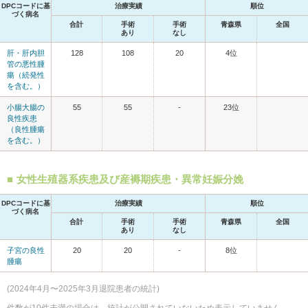
DPCコードに基
治療実績
順位
づく病名
合計
手術
手術
青森県
全国
あり
なし
肝・肝内胆
128
108
20
4位
管の悪性腫
瘍（続発性
を含む。）
小腸大腸の
55
55
-
23位
良性疾患
（良性腫瘍
を含む。）
女性生殖器系疾患及び産褥期疾患・異常妊娠分娩
DPCコードに基
治療実績
順位
づく病名
合計
手術
手術
青森県
全国
あり
なし
子宮の良性
20
20
-
8位
腫瘍
(2024年4月〜2025年3月退院患者の統計)
件数が10件未満の場合は、統計が公開されていないため表示していません