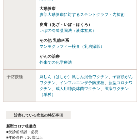
大動脈瘤
腹部大動脈瘤に対するステントグラフト内挿術
皮膚（あざ・いぼ・ほくろ）
いぼの冷凍凝固法（液体窒素）
その他 乳腺科系
マンモグラフィー検査（乳房撮影）
がんの治療
外来での化学療法
予防接種
麻しん（はしか）風しん混合ワクチン
、
子宮頸がん
ワクチン
、
インフルエンザ予防接種
、
新型コロナワ
クチン
、
成人用肺炎球菌ワクチン
、
風疹ワクチン
（単独）
診察している病気の特記事項
新型コロナ後遺症
■受診前相談：必要
■年齢条件：16歳以上