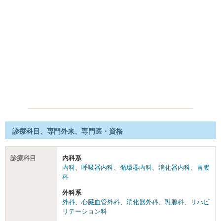
診療科目、専門外来、専門医・資格
診療科目
内科系
内科
、
呼吸器内科
、
循環器内科
、
消化器内科
、
胃腸
科
外科系
外科
、
心臓血管外科
、
消化器外科
、
乳腺科
、
リハビ
リテーション科