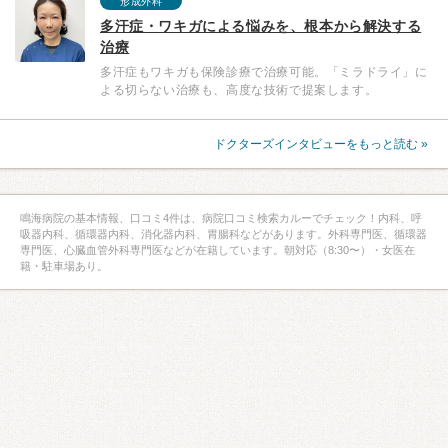
形成外科
多汗症・ワキガによる悩みを、根本から解決する
治療
多汗症もワキガも保険診療で治療可能。「ミラドライ」に
よる切らない治療も、高度な技術で提案します。
ドクターズインタビューをもっと読む »
鳴海病院の基本情報、口コミ4件は、病院口コミ検索カルーでチェック！内科、呼
吸器内科、循環器内科、消化器内科、胃腸科などがあります。外科専門医、循環器
専門医、心臓血管外科専門医などが在籍しています。朝対応（8:30〜）・女医在
籍・駐車場あり。