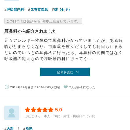
呼吸器内科
気管支喘息
咳（セキ）
この口コミは受診から5年以上経過しています。
耳鼻科から紹介されました
元々アレルギー性鼻炎で耳鼻科かかっていましたが、ある時
咳がとまらなくなり、市販薬を飲んだりしても何日も止まら
ないのでいつもの耳鼻科に行ったら、耳鼻科の範囲ではなく
呼吸器の範囲なので呼吸器内科に行ってく...
続きを読む
2014年07月受診 / 2016年05月投稿
7人が参考になった
5.0
ぶたごりら（本人・20代・男性・掲載口コミ7件）
内科
発熱