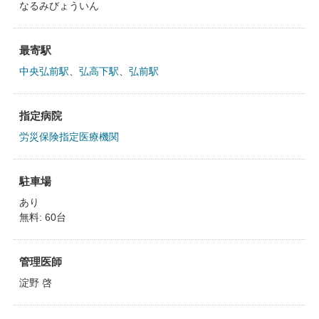
なるみびょういん
最寄駅
中央弘前駅
、
弘高下駅
、
弘前駅
指定病院
労災保険指定医療機関
駐車場
あり
無料: 60台
管理医師
淀野 啓