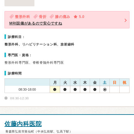
整形外科
骨折
膝の痛み
5.0
MRI設備があるので安心ですね
診療科目：
整形外科、リハビリテーション科、放射線科
専門医・資格：
整形外科専門医、脊椎脊髄外科専門医
診療時間
月
火
水
木
金
土
日
祝
08:30-18:00
08:30-12:30
佐藤内科医院
青森県弘前市覚仙町（中央弘前駅、弘高下駅）