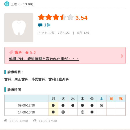
土曜（〜13:00）
3.54
1件
アクセス数 7月:
127
| 6月:
120
歯科
5.0
他県では、絶対無理と言われた歯が・・・
診療科目：
歯科、矯正歯科、小児歯科、歯科口腔外科
診療時間
月
火
水
木
金
土
日
祝
09:00-12:30
14:00-18:30
09:00-13:00
14:00-17:30