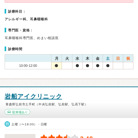
診療科目：
アレルギー科、耳鼻咽喉科
専門医・資格：
耳鼻咽喉科専門医、めまい相談医
診療時間
月
火
水
木
金
土
日
祝
10:00-12:00
岩船アイクリニック
青森県弘前市土手町（中央弘前駅、弘前駅、弘高下駅）
駐車場あり
土曜（〜19:00）・日曜