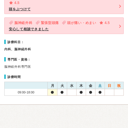
4.5
頭をぶつけて
脳神経外科
緊張型頭痛
頭が痛い・めまい
4.5
安心して相談できました
診療科目：
内科、脳神経外科
専門医・資格：
脳神経外科専門医
診療時間
月
火
水
木
金
土
日
祝
09:00-18:00