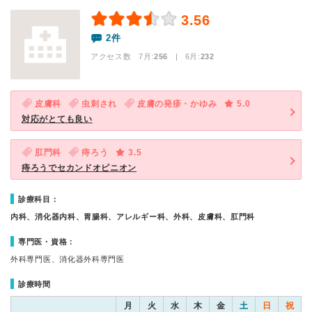
3.56
2件
アクセス数 7月:
256
| 6月:
232
皮膚科
虫刺され
皮膚の発疹・かゆみ
5.0
対応がとても良い
肛門科
痔ろう
3.5
痔ろうでセカンドオピニオン
診療科目：
内科、消化器内科、胃腸科、アレルギー科、外科、皮膚科、肛門科
専門医・資格：
外科専門医、消化器外科専門医
診療時間
月
火
水
木
金
土
日
祝