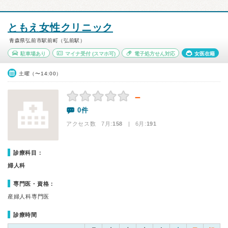
ともえ女性クリニック
青森県弘前市駅前町（弘前駅）
駐車場あり
マイナ受付
(スマホ可)
電子処方せん対応
女医在籍
土曜（〜14:00）
－
0件
アクセス数 7月:
158
| 6月:
191
診療科目：
婦人科
専門医・資格：
産婦人科専門医
診療時間