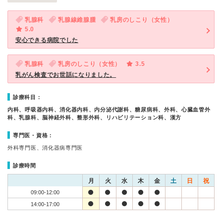
乳腺科
乳腺線維腺腫
乳房のしこり（女性）
5.0
安心できる病院でした
乳腺科
乳房のしこり（女性）
3.5
乳がん検査でお世話になりました。
診療科目：
内科、呼吸器内科、消化器内科、内分泌代謝科、糖尿病科、外科、心臓血管外
科、乳腺科、脳神経外科、整形外科、リハビリテーション科、漢方
専門医・資格：
外科専門医、消化器病専門医
診療時間
月
火
水
木
金
土
日
祝
09:00-12:00
14:00-17:00