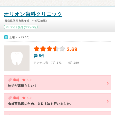
オリオン歯科クリニック
青森県弘前市元寺町（中央弘前駅）
マイナ受付
(スマホ可)
土曜（〜13:00）
3.69
5件
アクセス数 7月:
173
| 6月:
169
歯科
5.0
技術が素晴らしい！
歯科
5.0
虫歯菌除菌のため、３ＤＳ法を行いました。