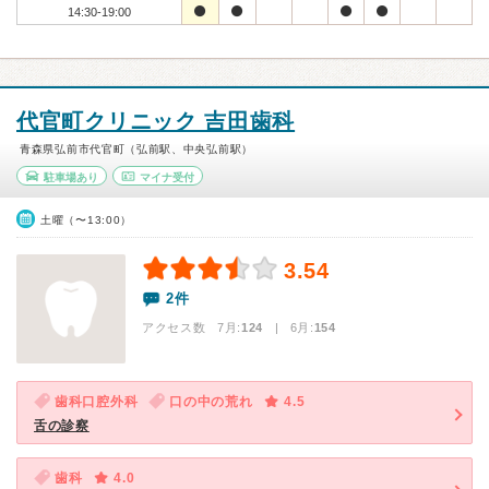
14:30-19:00
代官町クリニック 吉田歯科
青森県弘前市代官町（弘前駅、中央弘前駅）
駐車場あり
マイナ受付
土曜（〜13:00）
3.54
2件
アクセス数 7月:
124
| 6月:
154
歯科口腔外科
口の中の荒れ
4.5
舌の診察
歯科
4.0