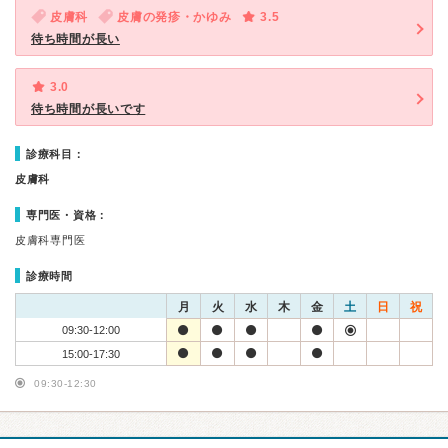
皮膚科
皮膚の発疹・かゆみ
3.5
待ち時間が長い
3.0
待ち時間が長いです
診療科目：
皮膚科
専門医・資格：
皮膚科専門医
診療時間
月
火
水
木
金
土
日
祝
09:30-12:00
15:00-17:30
09:30-12:30