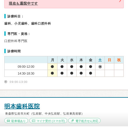
現在も通院中です
診療科目：
歯科、小児歯科、歯科口腔外科
専門医・資格：
口腔外科専門医
診療時間
月
火
水
木
金
土
日
祝
09:00-12:00
14:30-18:30
09:00-13:00
明本歯科医院
青森県弘前市大町（弘前駅、中央弘前駅、弘前東高前駅）
駐車場あり
マイナ受付
(スマホ可)
電子処方せん対応