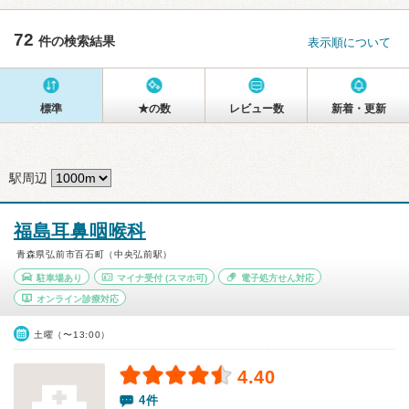
72
件の検索結果
表示順について
標準
★の数
レビュー数
新着・更新
駅周辺
福島耳鼻咽喉科
青森県弘前市百石町（中央弘前駅）
駐車場あり
マイナ受付
(スマホ可)
電子処方せん対応
オンライン診療対応
土曜（〜13:00）
4.40
4件