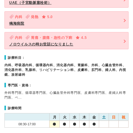
UAE（子宮動脈塞栓術）
内科
発熱
5.0
鳴海病院
内科
胃痛・腹痛・急性の下痢
4.5
ノロウイルスの時お世話になりました
診療科目：
内科、呼吸器内科、循環器内科、消化器内科、胃腸科、外科、心臓血管外科、
消化器外科、乳腺科、リハビリテーション科、皮膚科、肛門科、婦人科、内視
鏡、放射線科
専門医・資格：
外科専門医、循環器専門医、心臓血管外科専門医、皮膚科専門医、産婦人科専
門医、ペ…
診療時間
月
火
水
木
金
土
日
祝
08:30-17:00