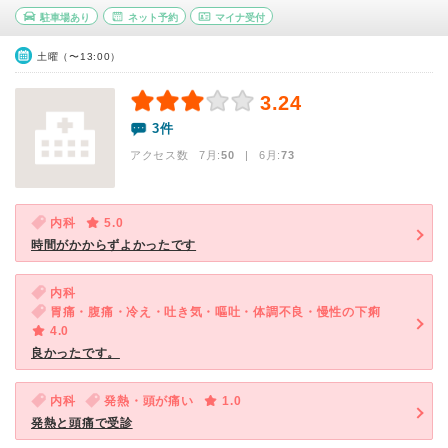
駐車場あり
ネット予約
マイナ受付
土曜（〜13:00）
3.24
3件
アクセス数 7月:
50
| 6月:
73
内科
5.0
時間がかからずよかったです
内科
胃痛・腹痛・冷え・吐き気・嘔吐・体調不良・慢性の下痢
4.0
良かったです。
内科
発熱・頭が痛い
1.0
発熱と頭痛で受診