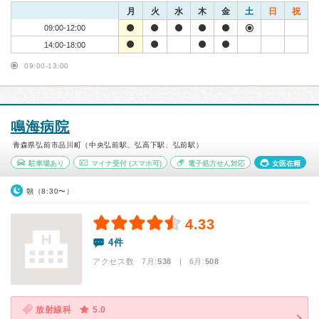
月
火
水
木
金
土
日
祝
09:00-12:00
14:00-18:00
09:00-13:00
鳴海病院
青森県弘前市品川町（中央弘前駅、弘高下駅、弘前駅）
駐車場あり
マイナ受付
(スマホ可)
電子処方せん対応
女医在籍
朝（8:30〜）
4.33
4件
アクセス数 7月:
538
| 6月:
508
放射線科
5.0