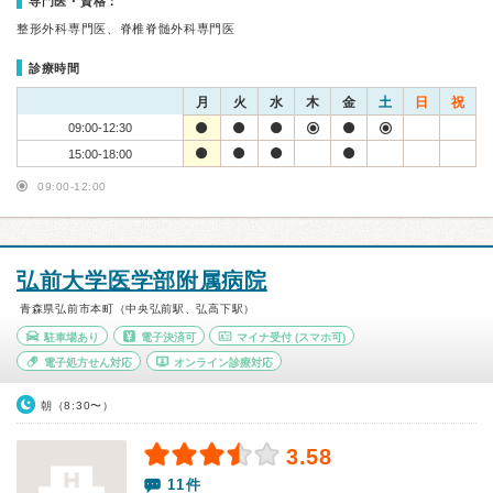
専門医・資格：
整形外科専門医、脊椎脊髄外科専門医
診療時間
月
火
水
木
金
土
日
祝
09:00-12:30
15:00-18:00
09:00-12:00
弘前大学医学部附属病院
青森県弘前市本町（中央弘前駅、弘高下駅）
駐車場あり
電子決済可
マイナ受付
(スマホ可)
電子処方せん対応
オンライン診療対応
朝（8:30〜）
3.58
11件