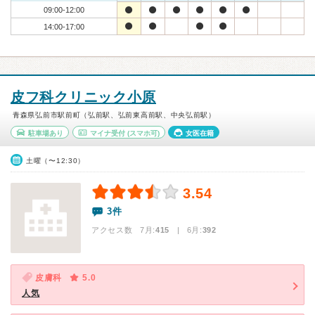
09:00-12:00
14:00-17:00
皮フ科クリニック小原
青森県弘前市駅前町（弘前駅、弘前東高前駅、中央弘前駅）
駐車場あり
マイナ受付
(スマホ可)
女医在籍
土曜（〜12:30）
3.54
3件
アクセス数 7月:
415
| 6月:
392
皮膚科
5.0
人気