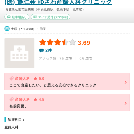
(医) 施仁会 ゆざわ産婦人科クリニック
青森県弘前市品川町（中央弘前駅、弘高下駅、弘前駅）
駐車場あり
マイナ受付
(スマホ可)
土曜（〜13:00）・日曜
3.69
2件
アクセス数 7月:
278
| 6月:
272
産婦人科
5.0
ここで出産したい、と思える安心できるクリニック
産婦人科
4.5
名前変更。
診療科目：
産婦人科