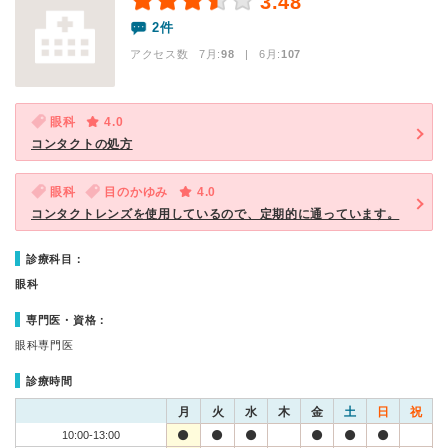
3.48
2件
アクセス数 7月:
98
| 6月:
107
眼科
4.0
コンタクトの処方
眼科
目のかゆみ
4.0
コンタクトレンズを使用しているので、定期的に通っています。
診療科目：
眼科
専門医・資格：
眼科専門医
診療時間
月
火
水
木
金
土
日
祝
10:00-13:00