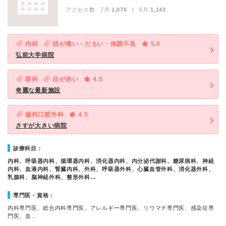
アクセス数 7月:
1,076
| 6月:
1,143
内科
頭が痛い・だるい・体調不良
5.0
弘前大学病院
眼科
目が赤い
4.5
奇麗な最新施設
歯科口腔外科
4.5
さすが大きい病院
診療科目：
内科、呼吸器内科、循環器内科、消化器内科、内分泌代謝科、糖尿病科、神経
内科、血液内科、腎臓内科、外科、呼吸器外科、心臓血管外科、消化器外科、
乳腺科、脳神経外科、整形外科…
専門医・資格：
内科専門医、総合内科専門医、アレルギー専門医、リウマチ専門医、感染症専
門医、血…