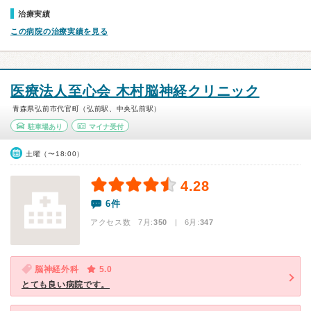
治療実績
この病院の治療実績を見る
医療法人至心会 木村脳神経クリニック
青森県弘前市代官町（弘前駅、中央弘前駅）
駐車場あり
マイナ受付
土曜（〜18:00）
4.28
6件
アクセス数 7月:
350
| 6月:
347
脳神経外科
5.0
とても良い病院です。