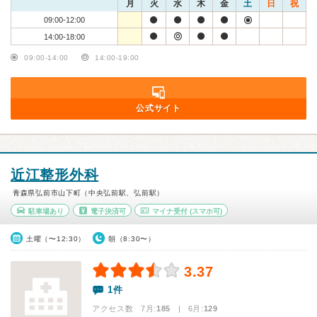
月
火
水
木
金
土
日
祝
09:00-12:00
14:00-18:00
09:00-14:00
14:00-19:00
公式サイト
近江整形外科
青森県弘前市山下町（中央弘前駅、弘前駅）
駐車場あり
電子決済可
マイナ受付
(スマホ可)
土曜（〜12:30）
朝（8:30〜）
3.37
1件
アクセス数 7月:
185
| 6月:
129