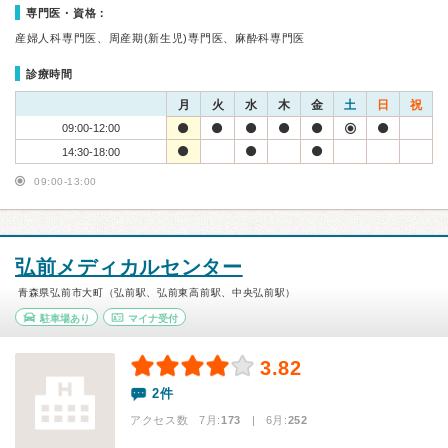
専門医・資格：
産婦人科専門医、周産期(新生児)専門医、麻酔科専門医
診療時間
月
火
水
木
金
土
日
祝
09:00-12:00
14:30-18:00
09:00-13:00
弘前メディカルセンター
青森県弘前市大町（弘前駅、弘前東高前駅、中央弘前駅）
駐車場あり
マイナ受付
3.82
2件
アクセス数 7月:
173
| 6月:
252