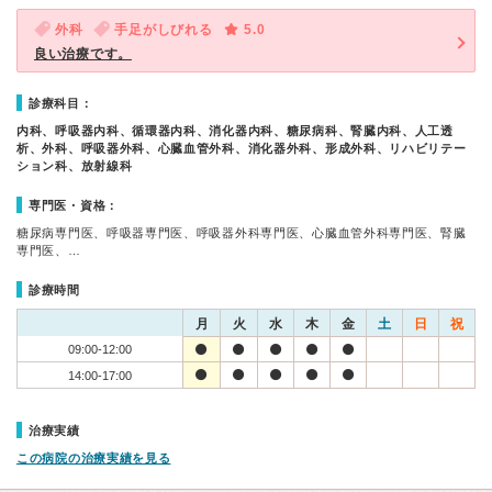
外科
手足がしびれる
5.0
良い治療です。
診療科目：
内科、呼吸器内科、循環器内科、消化器内科、糖尿病科、腎臓内科、人工透
析、外科、呼吸器外科、心臓血管外科、消化器外科、形成外科、リハビリテー
ション科、放射線科
専門医・資格：
糖尿病専門医、呼吸器専門医、呼吸器外科専門医、心臓血管外科専門医、腎臓
専門医、…
診療時間
月
火
水
木
金
土
日
祝
09:00-12:00
14:00-17:00
治療実績
この病院の治療実績を見る