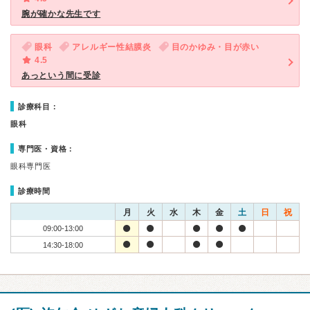
腕が確かな先生です
眼科
アレルギー性結膜炎
目のかゆみ・目が赤い
4.5
あっという間に受診
診療科目：
眼科
専門医・資格：
眼科専門医
診療時間
月
火
水
木
金
土
日
祝
09:00-13:00
14:30-18:00