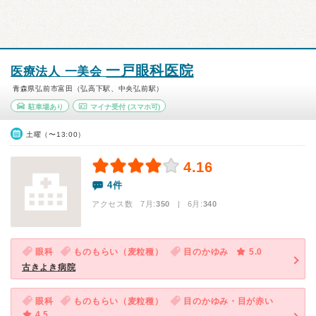
一戸眼科医院
医療法人 一美会
青森県弘前市富田（弘高下駅、中央弘前駅）
駐車場あり
マイナ受付
(スマホ可)
土曜（〜13:00）
4.16
4件
アクセス数 7月:
350
| 6月:
340
眼科
ものもらい（麦粒種）
目のかゆみ
5.0
古きよき病院
眼科
ものもらい（麦粒種）
目のかゆみ・目が赤い
4.5