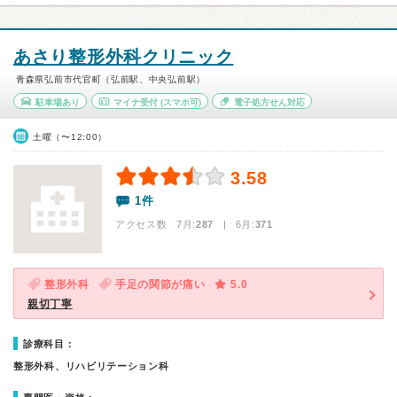
あさり整形外科クリニック
青森県弘前市代官町（弘前駅、中央弘前駅）
駐車場あり
マイナ受付
(スマホ可)
電子処方せん対応
土曜（〜12:00）
3.58
1件
アクセス数 7月:
287
| 6月:
371
整形外科
手足の関節が痛い
5.0
親切丁寧
診療科目：
整形外科、リハビリテーション科