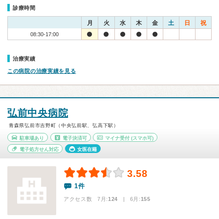
診療時間
月
火
水
木
金
土
日
祝
08:30-17:00
治療実績
この病院の治療実績を見る
弘前中央病院
青森県弘前市吉野町（中央弘前駅、弘高下駅）
駐車場あり
電子決済可
マイナ受付
(スマホ可)
電子処方せん対応
女医在籍
3.58
1件
アクセス数 7月:
124
| 6月:
155