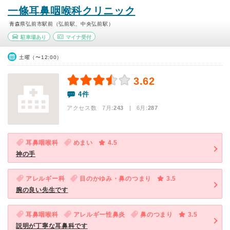
一條耳鼻咽喉科クリニック
青森県弘前市駅前（弘前駅、中央弘前駅）
駐車場あり
マイナ受付
土曜（〜12:00）
3.62
4件
アクセス数 7月:
243
| 6月:
287
耳鼻咽喉科
めまい
4.5
神の手
アレルギー科
目のかゆみ・鼻のつまり
3.5
腕の良い先生です
耳鼻咽喉科
アレルギー性鼻炎
鼻のつまり
3.5
説明が丁寧な耳鼻科です