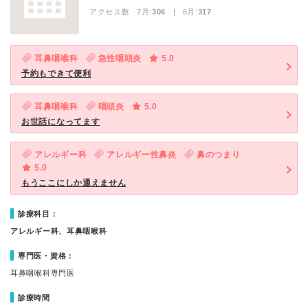
アクセス数 7月:
306
| 6月:
317
耳鼻咽喉科
急性咽頭炎
5.0
予約もできて便利
耳鼻咽喉科
咽頭炎
5.0
お世話になってます
アレルギー科
アレルギー性鼻炎
鼻のつまり
5.0
もうここにしか通えません
診療科目：
アレルギー科、耳鼻咽喉科
専門医・資格：
耳鼻咽喉科専門医
診療時間