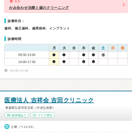
4.5
かみ合わせ治療と歯のクリーニング
診療科目：
歯科、矯正歯科、歯周病科、インプラント
診療時間
月
火
水
木
金
土
日
祝
09:30-13:00
14:00-17:30
09:00-13:00
医療法人 吉祥会 吉田クリニック
青森県弘前市百石町（中央弘前駅）
駐車場あり
マイナ受付
土曜（〜12:00）