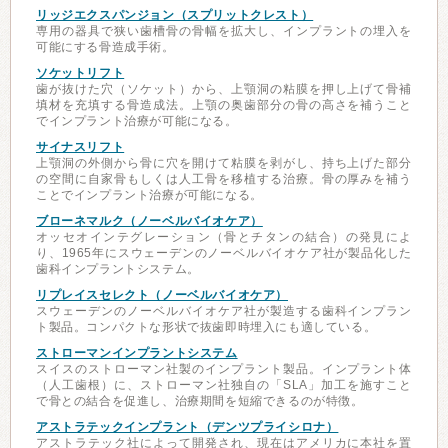
リッジエクスパンジョン（スプリットクレスト）
専用の器具で狭い歯槽骨の骨幅を拡大し、インプラントの埋入を
可能にする骨造成手術。
ソケットリフト
歯が抜けた穴（ソケット）から、上顎洞の粘膜を押し上げて骨補
填材を充填する骨造成法。上顎の奥歯部分の骨の高さを補うこと
でインプラント治療が可能になる。
サイナスリフト
上顎洞の外側から骨に穴を開けて粘膜を剥がし、持ち上げた部分
の空間に自家骨もしくは人工骨を移植する治療。骨の厚みを補う
ことでインプラント治療が可能になる。
ブローネマルク（ノーベルバイオケア）
オッセオインテグレーション（骨とチタンの結合）の発見によ
り、1965年にスウェーデンのノーベルバイオケア社が製品化した
歯科インプラントシステム。
リプレイスセレクト（ノーベルバイオケア）
スウェーデンのノーベルバイオケア社が製造する歯科インプラン
ト製品。コンパクトな形状で抜歯即時埋入にも適している。
ストローマンインプラントシステム
スイスのストローマン社製のインプラント製品。インプラント体
（人工歯根）に、ストローマン社独自の「SLA」加工を施すこと
で骨との結合を促進し、治療期間を短縮できるのが特徴。
アストラテックインプラント（デンツプライシロナ）
アストラテック社によって開発され、現在はアメリカに本社を置