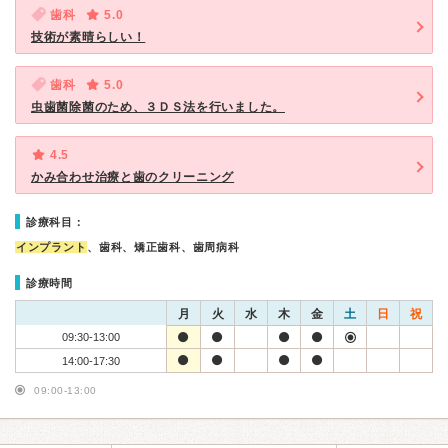
歯科
5.0
技術が素晴らしい！
歯科
5.0
虫歯菌除菌のため、３ＤＳ法を行いました。
4.5
かみ合わせ治療と歯のクリーニング
診療科目：
インプラント
、歯科、矯正歯科、歯周病科
診療時間
月
火
水
木
金
土
日
祝
09:30-13:00
14:00-17:30
09:00-13:00