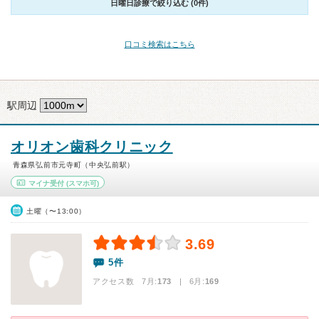
日曜日診療で絞り込む (0件)
口コミ検索はこちら
駅周辺
オリオン歯科クリニック
青森県弘前市元寺町（中央弘前駅）
マイナ受付
(スマホ可)
土曜（〜13:00）
3.69
5件
アクセス数 7月:
173
| 6月:
169