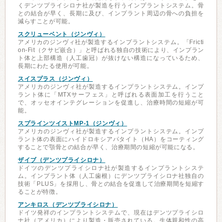
くデンツプライシロナ社が製造を行うインプラントシステム。骨
との結合が早く、長期に及び、インプラント周辺の骨への負担を
減らすことが可能。
スクリューベント（ジンヴィ）
アメリカのジンヴィ社が製造するインプラントシステム。「Fricti
on-Fit（クサビ嵌合）」と呼ばれる独自の技術により、インプラン
ト体と上部構造（人工歯冠）が抜けない構造になっているため、
長期にわたる使用が可能。
スイスプラス（ジンヴィ）
アメリカのジンヴィ社が製造するインプラントシステム。インプ
ラント体に「MTXサーフェス」と呼ばれる表面加工を行うこと
で、オッセオインテグレーションを促進し、治療時間の短縮が可
能。
スプラインツイストMP-1（ジンヴィ）
アメリカのジンヴィ社が製造するインプラントシステム。インプ
ラント体の表面にハイドロキシアパタイト（HA）をコーティング
することで顎骨との結合が早く、治療期間の短縮が可能になる。
ザイブ（デンツプライシロナ）
ドイツのデンツプライシロナ社が製造するインプラントシステ
ム。インプラント体（人工歯根）にデンツプライシロナ社独自の
技術「PLUS」を採用し、骨との結合を促進して治療期間を短縮す
ることが特徴。
アンキロス（デンツプライシロナ）
ドイツ発祥のインプラントシステムで、現在はデンツプライシロ
ナ社（アメリカ）により製造・販売されている。生体親和性の高