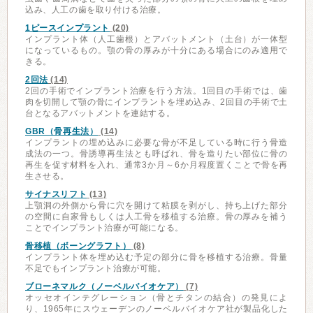
込み、人工の歯を取り付ける治療。
1ピースインプラント
(20)
インプラント体（人工歯根）とアバットメント（土台）が一体型
になっているもの。顎の骨の厚みが十分にある場合にのみ適用で
きる。
2回法
(14)
2回の手術でインプラント治療を行う方法。1回目の手術では、歯
肉を切開して顎の骨にインプラントを埋め込み、2回目の手術で土
台となるアバットメントを連結する。
GBR（骨再生法）
(14)
インプラントの埋め込みに必要な骨が不足している時に行う骨造
成法の一つ。骨誘導再生法とも呼ばれ、骨を造りたい部位に骨の
再生を促す材料を入れ、通常3か月～6か月程度置くことで骨を再
生させる。
サイナスリフト
(13)
上顎洞の外側から骨に穴を開けて粘膜を剥がし、持ち上げた部分
の空間に自家骨もしくは人工骨を移植する治療。骨の厚みを補う
ことでインプラント治療が可能になる。
骨移植（ボーングラフト）
(8)
インプラント体を埋め込む予定の部分に骨を移植する治療。骨量
不足でもインプラント治療が可能。
ブローネマルク（ノーベルバイオケア）
(7)
オッセオインテグレーション（骨とチタンの結合）の発見によ
り、1965年にスウェーデンのノーベルバイオケア社が製品化した