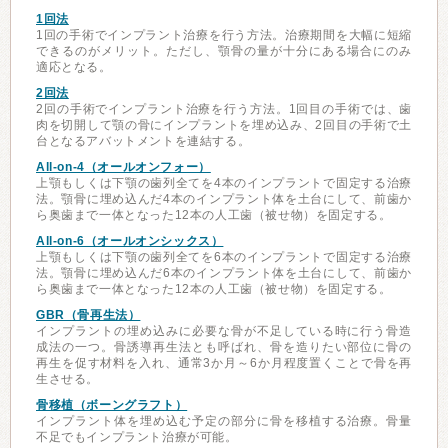
1回法
1回の手術でインプラント治療を行う方法。治療期間を大幅に短縮
できるのがメリット。ただし、顎骨の量が十分にある場合にのみ
適応となる。
2回法
2回の手術でインプラント治療を行う方法。1回目の手術では、歯
肉を切開して顎の骨にインプラントを埋め込み、2回目の手術で土
台となるアバットメントを連結する。
All-on-4（オールオンフォー）
上顎もしくは下顎の歯列全てを4本のインプラントで固定する治療
法。顎骨に埋め込んだ4本のインプラント体を土台にして、前歯か
ら奥歯まで一体となった12本の人工歯（被せ物）を固定する。
All-on-6（オールオンシックス）
上顎もしくは下顎の歯列全てを6本のインプラントで固定する治療
法。顎骨に埋め込んだ6本のインプラント体を土台にして、前歯か
ら奥歯まで一体となった12本の人工歯（被せ物）を固定する。
GBR（骨再生法）
インプラントの埋め込みに必要な骨が不足している時に行う骨造
成法の一つ。骨誘導再生法とも呼ばれ、骨を造りたい部位に骨の
再生を促す材料を入れ、通常3か月～6か月程度置くことで骨を再
生させる。
骨移植（ボーングラフト）
インプラント体を埋め込む予定の部分に骨を移植する治療。骨量
不足でもインプラント治療が可能。