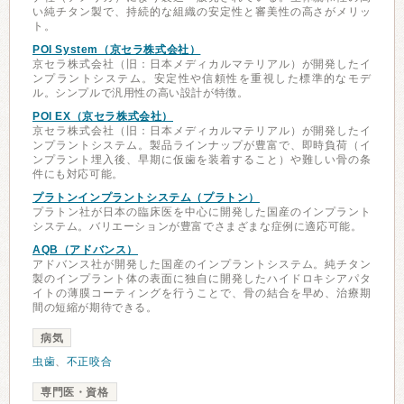
い純チタン製で、持続的な組織の安定性と審美性の高さがメリッ
ト。
POI System（京セラ株式会社）
京セラ株式会社（旧：日本メディカルマテリアル）が開発したイ
ンプラントシステム。安定性や信頼性を重視した標準的なモデ
ル。シンプルで汎用性の高い設計が特徴。
POI EX（京セラ株式会社）
京セラ株式会社（旧：日本メディカルマテリアル）が開発したイ
ンプラントシステム。製品ラインナップが豊富で、即時負荷（イ
ンプラント埋入後、早期に仮歯を装着すること）や難しい骨の条
件にも対応可能。
プラトンインプラントシステム（プラトン）
プラトン社が日本の臨床医を中心に開発した国産のインプラント
システム。バリエーションが豊富でさまざまな症例に適応可能。
AQB（アドバンス）
アドバンス社が開発した国産のインプラントシステム。純チタン
製のインプラント体の表面に独自に開発したハイドロキシアパタ
イトの薄膜コーティングを行うことで、骨の結合を早め、治療期
間の短縮が期待できる。
病気
虫歯
、
不正咬合
専門医・資格