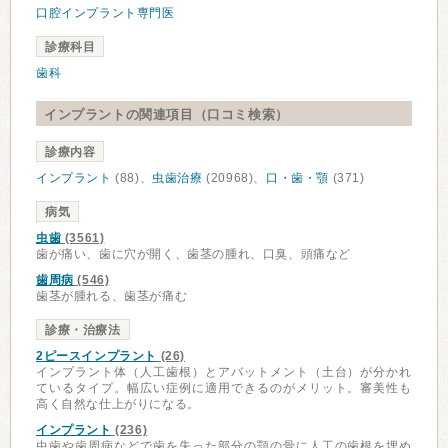
口腔インプラント専門医
診療科目
歯科
インプラントの関連項目（口コミ検索）
診療内容
インプラント
(88)、
虫歯治療
(20968)、
口・歯・顎
(371)
病気
虫歯
(3561)
歯が痛い、歯に穴が開く、歯茎の腫れ、口臭、頭痛など
歯周病
(546)
歯茎が腫れる、歯茎が痛む
診療・治療法
2ピースインプラント
(26)
インプラント体（人工歯根）とアバットメント（土台）が分かれ
ているタイプ。幅広い症例に適用できるのがメリット。審美性も
高く自然な仕上がりになる。
インプラント
(236)
虫歯や歯周病などで歯を失った部分の顎の骨に人工の歯根を埋め