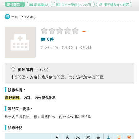
新規開院！
駐車場あり
マイナ受付
(スマホ可)
電子処方せん対応
土曜（〜12:00）
－
0件
アクセス数 7月:
30
| 6月:
42
糖尿病科について
【専門医・資格】
糖尿病専門医、内分泌代謝科専門医
診療科目：
糖尿病科
、内科、内分泌代謝科
専門医・資格：
総合内科専門医、糖尿病専門医、内分泌代謝科専門医
診療時間
月
火
水
木
金
土
日
祝