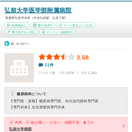
弘前大学医学部附属病院
青森県弘前市本町（中央弘前駅、弘高下駅）
駐車場あり
電子決済可
マイナ受付
(スマホ可)
電子処方せん対応
オンライン診療対応
朝（8:30〜）
3.58
11件
アクセス数 7月:
1,076
| 6月:
1,143
糖尿病科について
【専門医・資格】
糖尿病専門医、内分泌代謝科専門医
【専門外来】
生活習慣病専門外来
内科
頭が痛い・だるい・体調不良
5.0
弘前大学病院