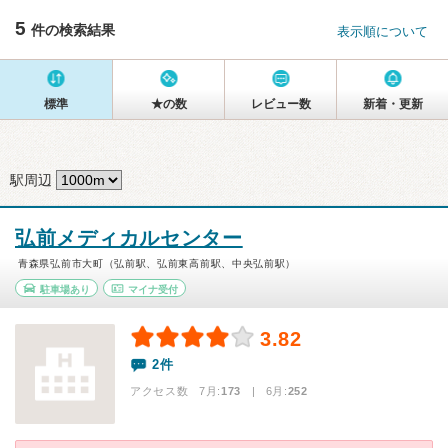
5
件の検索結果
表示順について
標準
★の数
レビュー数
新着・更新
駅周辺
弘前メディカルセンター
青森県弘前市大町（弘前駅、弘前東高前駅、中央弘前駅）
駐車場あり
マイナ受付
3.82
2件
アクセス数 7月:
173
| 6月:
252