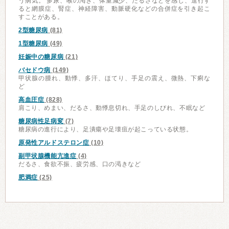
う病気。 多尿、喉の渇き、体重減少、だるさなどを感じ、進行す
ると網膜症、腎症、神経障害、動脈硬化などの合併症を引き起こ
すことがある。
2型糖尿病
(81)
1型糖尿病
(49)
妊娠中の糖尿病
(21)
バセドウ病
(149)
甲状腺の腫れ、動悸、多汗、ほてり、手足の震え、微熱、下痢な
ど
高血圧症
(828)
肩こり、めまい、だるさ、動悸息切れ、手足のしびれ、不眠など
糖尿病性足病変
(7)
糖尿病の進行により、足潰瘍や足壊疽が起こっている状態。
原発性アルドステロン症
(10)
副甲状腺機能亢進症
(4)
だるさ、食欲不振、疲労感、口の渇きなど
肥満症
(25)