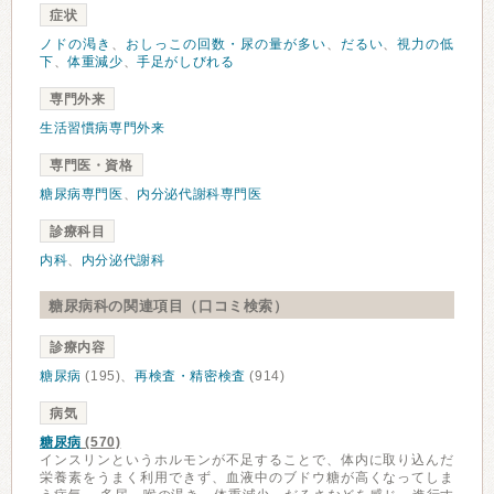
症状
ノドの渇き
、
おしっこの回数・尿の量が多い
、
だるい
、
視力の低
下
、
体重減少
、
手足がしびれる
専門外来
生活習慣病専門外来
専門医・資格
糖尿病専門医
、
内分泌代謝科専門医
診療科目
内科
、
内分泌代謝科
糖尿病科の関連項目（口コミ検索）
診療内容
糖尿病
(195)、
再検査・精密検査
(914)
病気
糖尿病
(570)
インスリンというホルモンが不足することで、体内に取り込んだ
栄養素をうまく利用できず、血液中のブドウ糖が高くなってしま