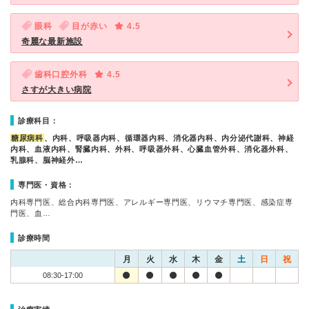
眼科
目が赤い
4.5
奇麗な最新施設
歯科口腔外科
4.5
さすが大きい病院
診療科目：
糖尿病科
、内科、呼吸器内科、循環器内科、消化器内科、内分泌代謝科、神経
内科、血液内科、腎臓内科、外科、呼吸器外科、心臓血管外科、消化器外科、
乳腺科、脳神経外…
専門医・資格：
内科専門医、総合内科専門医、アレルギー専門医、リウマチ専門医、感染症専
門医、血…
診療時間
月
火
水
木
金
土
日
祝
08:30-17:00