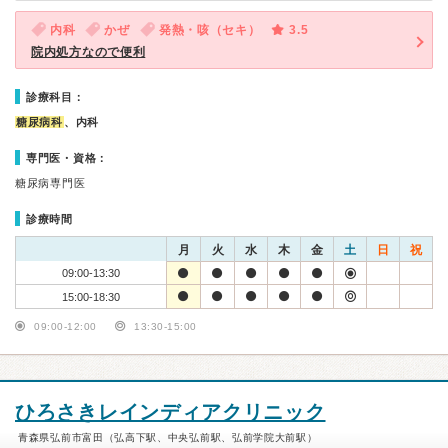
内科
かぜ
発熱・咳（セキ）
3.5
院内処方なので便利
診療科目：
糖尿病科
、内科
専門医・資格：
糖尿病専門医
診療時間
月
火
水
木
金
土
日
祝
09:00-13:30
15:00-18:30
09:00-12:00
13:30-15:00
ひろさきレインディアクリニック
青森県弘前市富田（弘高下駅、中央弘前駅、弘前学院大前駅）