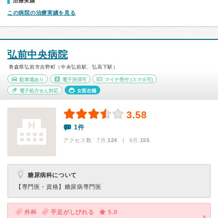
治療実績
この病院の治療実績を見る
弘前中央病院
青森県弘前市吉野町（中央弘前駅、弘高下駅）
駐車場あり
電子決済可
マイナ受付
(スマホ可)
電子処方せん対応
女医在籍
3.58
1件
アクセス数 7月:
124
| 6月:
155
糖尿病科について
【専門医・資格】
糖尿病専門医
外科
手足がしびれる
5.0