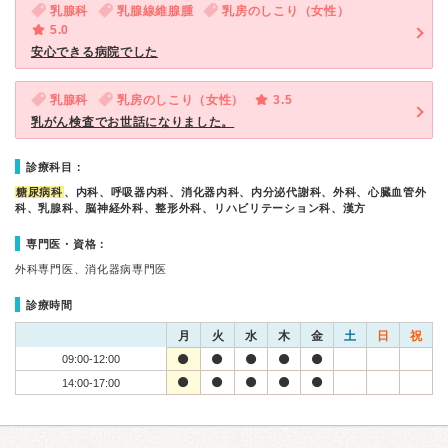
乳腺科
乳腺線維腺腫
乳房のしこり（女性）
5.0
安心できる病院でした
乳腺科
乳房のしこり（女性）
3.5
乳がん検査でお世話になりました。
診療科目：
糖尿病科
、内科、呼吸器内科、消化器内科、内分泌代謝科、外科、心臓血管外
科、乳腺科、脳神経外科、整形外科、リハビリテーション科、漢方
専門医・資格：
外科専門医、消化器病専門医
診療時間
月
火
水
木
金
土
日
祝
09:00-12:00
14:00-17:00