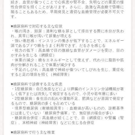
続き、血管が傷つくことで心疾患や腎不全、失明などの重度の慢
性合併症を招くことがあります。さらに、急激な高血糖で昏睡に
陥ることもあるため、早期発見と適切な血糖管理が必要不可欠で
す。
■糖尿病科で対応する主な症状
・喉の渇き、頻尿：過剰な糖を尿として排出する際に水分が失わ
れ、異常に喉が渇いて尿量が増える
・強い倦怠感：インスリンの働きが低下することで、エネルギー
源であるブドウ糖をうまく利用できず、だるさを感じる
・視力の低下：高血糖で目の微細な血管がダメージを受け、目の
かすみを生じる（網膜症）
・体重の減少：糖をエネルギーとして使えず、代わりに脂肪や筋
肉が分解されることで体重が減少する
・手足のしびれ：高血糖で神経が傷ついてしびれを生じ、重症化
すると足の壊疽を招く（神経障害）
■糖尿病科で診療する主な疾患
・1型糖尿病：自己免疫などにより膵臓のインスリン分泌機能が著
しく低下または消失して発症するもので、小児や若年層に多い
・2型糖尿病：食生活の乱れや運動不足、肥満などが原因で発症す
るもので、糖尿病の多くを占めている
・境界型糖尿病（耐糖能異常）：血糖値が高いものの、診断基準
には達していない「糖尿病予備軍」で、無症状の場合が多い
・糖尿病合併症：高血糖が続くことで、目（網膜症）や腎臓（腎
症）、末梢神経（神経障害）などに生じる合併症
■糖尿病科で行う主な検査