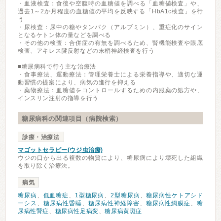
・血液検査：食後や空腹時の血糖値を調べる「血糖値検査」や、
過去1～2か月程度の血糖値の平均を反映する「HbA1c検査」を行
う
・尿検査：尿中の糖やタンパク（アルブミン）、重症化のサイン
となるケトン体の量などを調べる
・その他の検査：合併症の有無を調べるため、腎機能検査や眼底
検査、アキレス腱反射などの末梢神経検査を行う
■糖尿病科で行う主な治療法
・食事療法、運動療法：管理栄養士による栄養指導や、適切な運
動習慣の提案により、病気の進行を抑える
・薬物療法：血糖値をコントロールするための内服薬の処方や、
インスリン注射の指導を行う
糖尿病科の関連項目（病院検索）
診療・治療法
マゴットセラピー(ウジ虫治療)
ウジの口から出る複数の物質により、糖尿病により壊死した組織
を取り除く治療法。
病気
糖尿病
、
低血糖症
、
1型糖尿病
、
2型糖尿病
、
糖尿病性ケトアシド
ーシス
、
糖尿病性昏睡
、
糖尿病性神経障害
、
糖尿病性網膜症
、
糖
尿病性腎症
、
糖尿病性足病変
、
糖尿病黄斑症