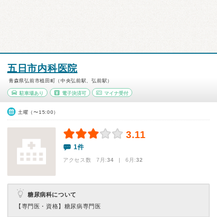
五日市内科医院
青森県弘前市植田町（中央弘前駅、弘前駅）
駐車場あり
電子決済可
マイナ受付
土曜（〜15:00）
3.11
1件
アクセス数 7月:
34
| 6月:
32
糖尿病科について
【専門医・資格】
糖尿病専門医