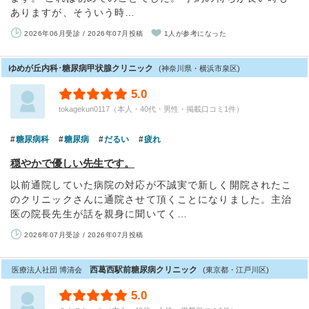
ありますが、そういう時…
2026年06月受診 / 2026年07月投稿
1人が参考になった
ゆめが丘内科･糖尿病甲状腺クリニック
(神奈川県・横浜市泉区)
5.0
tokagekun0117（本人・40代・男性・掲載口コミ1件）
糖尿病科
糖尿病
だるい
疲れ
穏やかで優しい先生です。
以前通院していた病院の対応が不誠実で新しく開院されたこ
のクリニックさんに通院させて頂くことになりました。主治
医の院長先生が話を親身に聞いてく…
2026年07月受診 / 2026年07月投稿
西葛西駅前糖尿病クリニック
医療法人社団 博清会
(東京都・江戸川区)
5.0