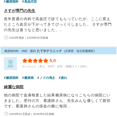
糖尿病科
高血圧症
さすが専門の先生
長年普通の内科で高血圧で診てもらっていたが、ここに変え
たところ血圧が下がってきてびっくりしました。 さすが専門
の先生は違うなと思いました。…
2026年受診 / 2026年03月投稿
たてやクリニック
糖尿病内科・内科・眼科
(兵庫県・加古郡播磨町)
5.0
やっちゃん（本人・50代・女性・掲載口コミ16件）
糖尿病科
糖尿病
ノドの渇き
疲れ
綺麗な病院
他の病院で血液検査した結果糖尿病になりこちらの病院にい
きました。受付の方、看護師さん、先生みんな優しくて親切
です。看護師さんの採血の腕に毎回…
2026年01月受診 / 2026年02月投稿