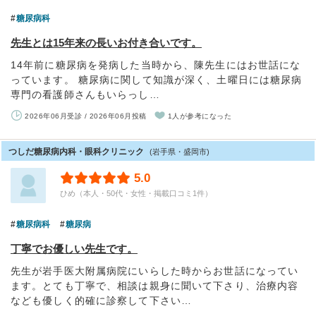
糖尿病科
先生とは15年来の長いお付き合いです。
14年前に糖尿病を発病した当時から、陳先生にはお世話にな
っています。 糖尿病に関して知識が深く、土曜日には糖尿病
専門の看護師さんもいらっし…
2026年06月受診 / 2026年06月投稿
1人が参考になった
つしだ糖尿病内科・眼科クリニック
(岩手県・盛岡市)
5.0
ひめ（本人・50代・女性・掲載口コミ1件）
糖尿病科
糖尿病
丁寧でお優しい先生です。
先生が岩手医大附属病院にいらした時からお世話になってい
ます。とても丁寧で、相談は親身に聞いて下さり、治療内容
なども優しく的確に診察して下さい…