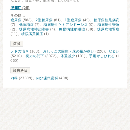
だるさ、食欲不振、疲労感、口の渇きなど
肥満症
(25)
その他…
糖尿病
(568)、
2型糖尿病
(81)、
1型糖尿病
(49)、
糖尿病性足病変
(7)、
低血糖症
(7)、
糖尿病性ケトアシドーシス
(0)、
糖尿病性昏睡
(2)、
糖尿病性神経障害
(4)、
糖尿病性網膜症
(39)、
糖尿病性腎症
(11)、
糖尿病黄斑症
(1)
症状
ノドの渇き
(163)、
おしっこの回数・尿の量が多い
(226)、
だるい
(5210)、
視力の低下
(3072)、
体重減少
(101)、
手足がしびれる
(1
060)
診療科目
内科
(27399)、
内分泌代謝科
(408)