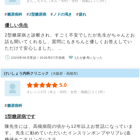
きんこちゃん（本人・40代・女性・掲載口コミ1件）
糖尿病科
2型糖尿病
ノドの渇き
疲れ
優しい先生
2型糖尿病と診断され、すごく不安でしたが先生がちゃんとお
話も聞いてくれるし、質問にもきちんと優しくお答えしてい
ただけて安心しました。 …
2026年06月受診 / 2026年07月投稿
1人が参考になった
けいしょう内科クリニック
(大阪府・高槻市)
5.0
オレンジ173（本人・60代・女性・掲載口コミ1件）
糖尿病科
1型糖尿病です
陳先生には、高槻病院の頃から12年以上お世話になっていま
す。 先生に勧めていただいたインスリンポンプやリブレ(血
糖値モニタリングシステ…