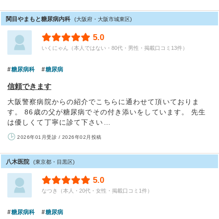
関目やまもと糖尿病内科
(大阪府・大阪市城東区)
5.0
いくにゃん（本人ではない・80代・男性・掲載口コミ13件）
糖尿病科
糖尿病
信頼できます
大阪警察病院からの紹介でこちらに通わせて頂いておりま
す。 86歳の父が糖尿病でその付き添いをしています。 先生
は優しくて丁寧に診て下さい…
2026年01月受診 / 2026年02月投稿
八木医院
(東京都・目黒区)
5.0
なつき（本人・20代・女性・掲載口コミ1件）
糖尿病科
糖尿病