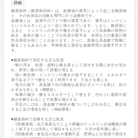
詳細
糖尿病科（糖尿病内科）は、血糖値の異常によって起こる糖尿病
と、その合併症の治療を専門に行う診療科です。
血糖値とは、血液中のブドウ糖の濃度であり、通常はインスリン
というホルモンにより一定に保たれています。しかし、糖尿病に
なると、インスリンの不足や働きの低下によって高血糖の状態が
続き、血管が傷つくことで心疾患や腎不全、失明などの重度の慢
性合併症を招くことがあります。さらに、急激な高血糖で昏睡に
陥ることもあるため、早期発見と適切な血糖管理が必要不可欠で
す。
■糖尿病科で対応する主な症状
・喉の渇き、頻尿：過剰な糖を尿として排出する際に水分が失わ
れ、異常に喉が渇いて尿量が増える
・強い倦怠感：インスリンの働きが低下することで、エネルギー
源であるブドウ糖をうまく利用できず、だるさを感じる
・視力の低下：高血糖で目の微細な血管がダメージを受け、目の
かすみを生じる（網膜症）
・体重の減少：糖をエネルギーとして使えず、代わりに脂肪や筋
肉が分解されることで体重が減少する
・手足のしびれ：高血糖で神経が傷ついてしびれを生じ、重症化
すると足の壊疽を招く（神経障害）
■糖尿病科で診療する主な疾患
・1型糖尿病：自己免疫などにより膵臓のインスリン分泌機能が著
しく低下または消失して発症するもので、小児や若年層に多い
・2型糖尿病：食生活の乱れや運動不足、肥満などが原因で発症す