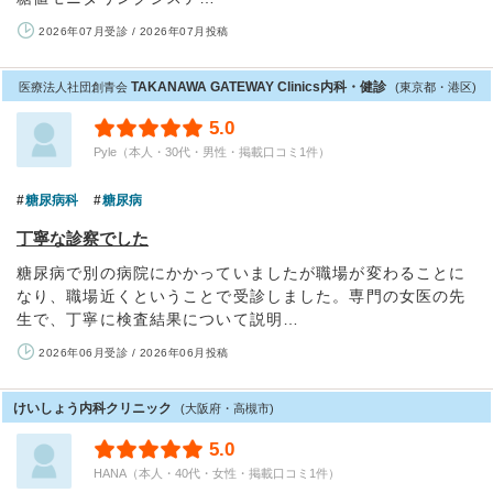
2026年07月受診 / 2026年07月投稿
TAKANAWA GATEWAY Clinics内科・健診
医療法人社団創青会
(東京都・港区)
5.0
Pyle（本人・30代・男性・掲載口コミ1件）
糖尿病科
糖尿病
丁寧な診察でした
糖尿病で別の病院にかかっていましたが職場が変わることに
なり、職場近くということで受診しました。専門の女医の先
生で、丁寧に検査結果について説明…
2026年06月受診 / 2026年06月投稿
けいしょう内科クリニック
(大阪府・高槻市)
5.0
HANA（本人・40代・女性・掲載口コミ1件）