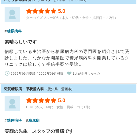
5.0
ターコイズブルー098（本人・50代・女性・掲載口コミ2件）
糖尿病科
素晴らしいです
信頼している主治医から糖尿病内科の専門医を紹介されて受
診しました。なかなか開業医で糖尿病内科を開業しているク
リニックは珍しくて半信半疑で受診…
2025年09月受診 / 2025年09月投稿
1人が参考になった
羽賀糖尿病・甲状腺内科
(愛知県・愛西市)
5.0
I・N（本人・60代・女性・掲載口コミ1件）
糖尿病科
糖尿病
笑顔の先生 スタッフの皆様です