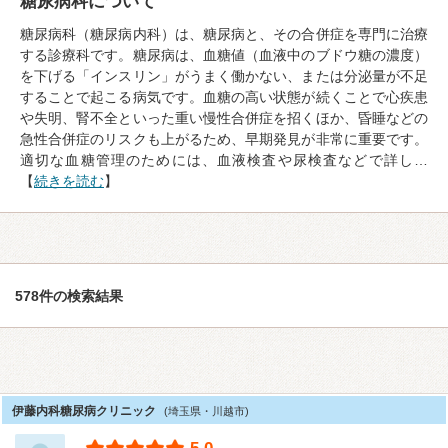
糖尿病科について
糖尿病科（糖尿病内科）は、糖尿病と、その合併症を専門に治療
する診療科です。糖尿病は、血糖値（血液中のブドウ糖の濃度）
を下げる「インスリン」がうまく働かない、または分泌量が不足
することで起こる病気です。血糖の高い状態が続くことで心疾患
や失明、腎不全といった重い慢性合併症を招くほか、昏睡などの
急性合併症のリスクも上がるため、早期発見が非常に重要です。
適切な血糖管理のためには、血液検査や尿検査などで詳し…
【
続きを読む
】
578件の検索結果
伊藤内科糖尿病クリニック
(埼玉県・川越市)