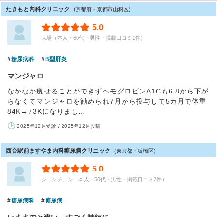
たきもと内科クリニック
(京都府・京都市山科区)
5.0
大場（本人・60代・男性・掲載口コミ1件）
糖尿病科
B型肝炎
マンジャロ
なかなか痩せることができずヘモグロビンA1Cも6.8から下が
らなくてマンジャロを勧められ7月から投与して5カ月で体重
84K→73Kになりまし…
2025年12月受診 / 2025年12月投稿
西台駅前ますやま内科糖尿病クリニック
(東京都・板橋区)
5.0
シェンチェン（本人・50代・男性・掲載口コミ2件）
糖尿病科
糖尿病