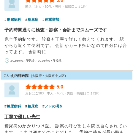
5.0
匿名（本人・60代・男性・掲載口コミ1件）
糖尿病科
糖尿病
体重増加
予約時間通りに検査・診察・会計までスムーズです
完全予約制です。 診察も丁寧で詳しく教えてくれます。 駅
からも近くて便利です。 会計がカード払いなので自分には合
ってます。 会計時に…
2026年07月受診 / 2026年07月投稿
こいえ内科医院
(大阪府・大阪市中央区)
5.0
おおばこ383（本人・40代・男性・掲載口コミ2件）
糖尿病科
糖尿病
ノドの渇き
丁寧で優しい先生
糖尿病のかかりつけ医。 診察の呼び出しを院長自らされてい
ます。 これは初めてのことでした。 予約の待ちが長い時も