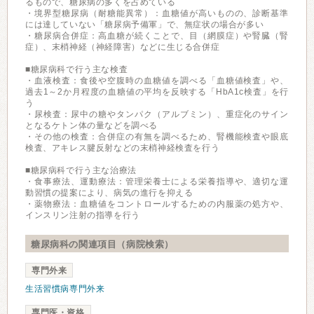
るもので、糖尿病の多くを占めている
・境界型糖尿病（耐糖能異常）：血糖値が高いものの、診断基準
には達していない「糖尿病予備軍」で、無症状の場合が多い
・糖尿病合併症：高血糖が続くことで、目（網膜症）や腎臓（腎
症）、末梢神経（神経障害）などに生じる合併症
■糖尿病科で行う主な検査
・血液検査：食後や空腹時の血糖値を調べる「血糖値検査」や、
過去1～2か月程度の血糖値の平均を反映する「HbA1c検査」を行
う
・尿検査：尿中の糖やタンパク（アルブミン）、重症化のサイン
となるケトン体の量などを調べる
・その他の検査：合併症の有無を調べるため、腎機能検査や眼底
検査、アキレス腱反射などの末梢神経検査を行う
■糖尿病科で行う主な治療法
・食事療法、運動療法：管理栄養士による栄養指導や、適切な運
動習慣の提案により、病気の進行を抑える
・薬物療法：血糖値をコントロールするための内服薬の処方や、
インスリン注射の指導を行う
糖尿病科の関連項目（病院検索）
専門外来
生活習慣病専門外来
専門医・資格