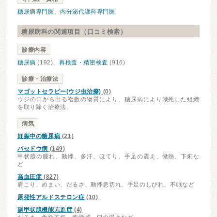
糖尿病専門医
、
内分泌代謝科専門医
糖尿病科の関連項目（口コミ検索）
診療内容
糖尿病
(192)、
再検査・精密検査
(916)
診療・治療法
マゴットセラピー(ウジ虫治療)
(0)
ウジの口から出る複数の物質により、糖尿病により壊死した組織
を取り除く治療法。
病気
妊娠中の糖尿病
(21)
バセドウ病
(149)
甲状腺の腫れ、動悸、多汗、ほてり、手足の震え、微熱、下痢な
ど
高血圧症
(827)
肩こり、めまい、だるさ、動悸息切れ、手足のしびれ、不眠など
原発性アルドステロン症
(10)
副甲状腺機能亢進症
(4)