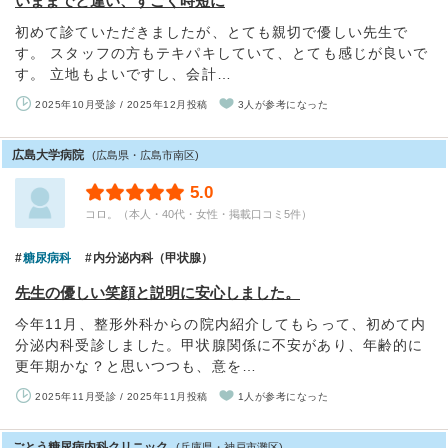
いままでと違い、すごく時短に
初めて診ていただきましたが、とても親切で優しい先生で
す。 スタッフの方もテキパキしていて、とても感じが良いで
す。 立地もよいですし、会計…
2025年10月受診 / 2025年12月投稿
3人が参考になった
広島大学病院
(広島県・広島市南区)
5.0
コロ。（本人・40代・女性・掲載口コミ5件）
糖尿病科
内分泌内科（甲状腺）
先生の優しい笑顔と説明に安心しました。
今年11月、整形外科からの院内紹介してもらって、初めて内
分泌内科受診しました。甲状腺関係に不安があり、年齢的に
更年期かな？と思いつつも、意を…
2025年11月受診 / 2025年11月投稿
1人が参考になった
ごとう糖尿病内科クリニック
(兵庫県・神戸市灘区)