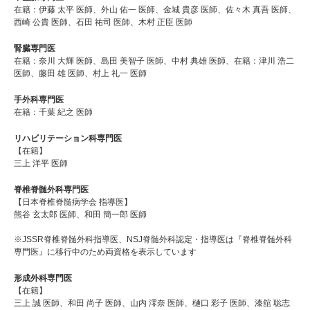
在籍：伊藤 太平 医師、外山 佑一 医師、金城 貴彦 医師、佐々木 真吾 医師、
西崎 公貴 医師、石田 祐司 医師、木村 正臣 医師
腎臓専門医
在籍：奈川 大輝 医師、島田 美智子 医師、中村 典雄 医師、在籍：津川 浩二
医師、藤田 雄 医師、村上 礼一 医師
手外科専門医
在籍：千葉 紀之 医師
リハビリテーション科専門医
【在籍】
三上 洋平 医師
脊椎脊髄外科専門医
【日本脊椎脊髄病学会 指導医】
熊谷 玄太郎 医師、和田 簡一郎 医師
※JSSR脊椎脊髄外科指導医、NSJ脊髄外科認定・指導医は『脊椎脊髄外科
専門医』に移行中のため両資格を表示しています
形成外科専門医
【在籍】
三上 誠 医師、和田 尚子 医師、山内 澪奈 医師、樋口 彩子 医師、漆舘 聡志