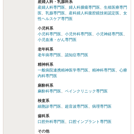
産婦人科・乳腺科系
産婦人科専門医
、
婦人科腫瘍専門医
、
生殖医療専門
医
、
乳腺専門医
、
産科婦人科腹腔鏡技術認定医
、
女
性ヘルスケア専門医
小児科系
小児科専門医
、
小児外科専門医
、
小児神経専門医
、
小児血液・がん専門医
老年科系
老年病専門医
、
認知症専門医
精神科系
一般病院連携精神医学専門医
、
精神科専門医
、
心療
内科専門医
麻酔科系
麻酔科専門医
、
ペインクリニック専門医
検査系
細胞診専門医
、
超音波専門医
、
病理専門医
歯科系
口腔外科専門医
、
口腔インプラント専門医
その他