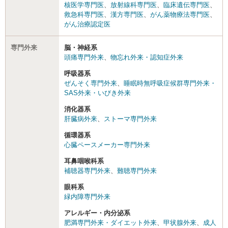
核医学専門医
、
放射線科専門医
、
臨床遺伝専門医
、
救急科専門医
、
漢方専門医
、
がん薬物療法専門医
、
がん治療認定医
専門外来
脳・神経系
頭痛専門外来
、
物忘れ外来・認知症外来
呼吸器系
ぜんそく専門外来
、
睡眠時無呼吸症候群専門外来・
SAS外来・いびき外来
消化器系
肝臓病外来
、
ストーマ専門外来
循環器系
心臓ペースメーカー専門外来
耳鼻咽喉科系
補聴器専門外来
、
難聴専門外来
眼科系
緑内障専門外来
アレルギー・内分泌系
肥満専門外来・ダイエット外来
、
甲状腺外来
、
成人