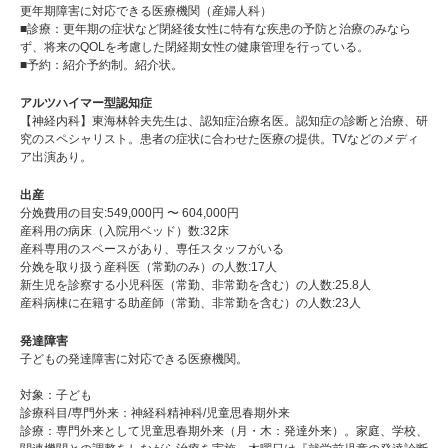
更年期障害に対応できる医療機関（産婦人科）
■診療：更年期の症状など閉経後女性に特有な疾患の予防と治療のみなら
ず、将来のQOLを考慮した閉経期女性の健康管理を行っている。
■予約：紹介予約制。紹介状。
アルツハイマー型認知症
【神経内科】東海林幹夫先生は、認知症治療名医。認知症の診断と治療、研
究のスペシャリスト。患者の症状に合わせた医療の提供。TVなどのメディ
ア出演あり。
出産
分娩費用の目安:549,000円 〜 604,000円
産科用の病床（入院用ベッド）数:32床
産科専用のスペースがあり、専任スタッフがいる
分娩を取り扱う産科医（常勤のみ）の人数:17人
新生児を診察する小児科医（常勤、非常勤を含む）の人数:25.8人
産科病棟に在籍する助産師（常勤、非常勤を含む）の人数:23人
発達障害
子どもの発達障害に対応できる医療機関。
対象：子ども
診療科目/専門外来：神経科精神科/児童思春期外来
診療：専門外来として児童思春期外来（月・木：発達外来）。家庭、学校、