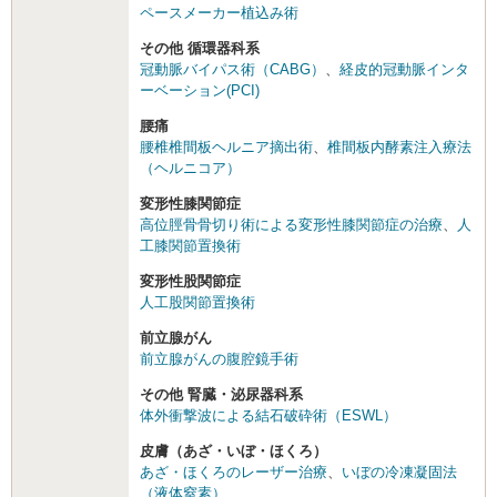
ペースメーカー植込み術
その他 循環器科系
冠動脈バイパス術（CABG）
、
経皮的冠動脈インタ
ーベーション(PCI)
腰痛
腰椎椎間板ヘルニア摘出術
、
椎間板内酵素注入療法
（ヘルニコア）
変形性膝関節症
高位脛骨骨切り術による変形性膝関節症の治療
、
人
工膝関節置換術
変形性股関節症
人工股関節置換術
前立腺がん
前立腺がんの腹腔鏡手術
その他 腎臓・泌尿器科系
体外衝撃波による結石破砕術（ESWL）
皮膚（あざ・いぼ・ほくろ）
あざ・ほくろのレーザー治療
、
いぼの冷凍凝固法
（液体窒素）