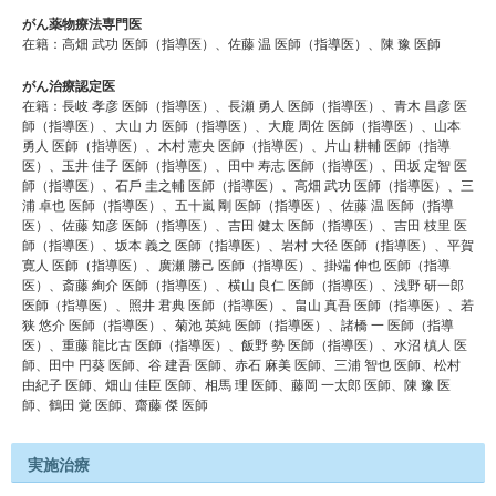
がん薬物療法専門医
在籍：高畑 武功 医師（指導医）、佐藤 温 医師（指導医）、陳 豫 医師
がん治療認定医
在籍：⻑岐 孝彦 医師（指導医）、⻑瀬 勇人 医師（指導医）、⻘木 昌彦 医
師（指導医）、⼤⼭ ⼒ 医師（指導医）、⼤⿅ 周佐 医師（指導医）、⼭本
勇人 医師（指導医）、木村 憲央 医師（指導医）、⽚⼭ 耕輔 医師（指導
医）、⽟井 佳⼦ 医師（指導医）、⽥中 寿志 医師（指導医）、⽥坂 定智 医
師（指導医）、⽯⼾ 圭之輔 医師（指導医）、高畑 武功 医師（指導医）、三
浦 卓也 医師（指導医）、五⼗嵐 剛 医師（指導医）、佐藤 温 医師（指導
医）、佐藤 知彦 医師（指導医）、吉⽥ 健太 医師（指導医）、吉⽥ 枝⾥ 医
師（指導医）、坂本 義之 医師（指導医）、岩村 ⼤径 医師（指導医）、平賀
寛人 医師（指導医）、廣瀬 勝⼰ 医師（指導医）、掛端 伸也 医師（指導
医）、斎藤 絢介 医師（指導医）、横⼭ 良仁 医師（指導医）、浅野 研⼀郎
医師（指導医）、照井 君典 医師（指導医）、畠⼭ 真吾 医師（指導医）、若
狭 悠介 医師（指導医）、菊池 英純 医師（指導医）、諸橋 ⼀ 医師（指導
医）、重藤 ⿓⽐古 医師（指導医）、飯野 勢 医師（指導医）、⽔沼 槙人 医
師、⽥中 円葵 医師、⾕ 建吾 医師、赤⽯ 麻美 医師、三浦 智也 医師、松村
由紀⼦ 医師、畑⼭ 佳⾂ 医師、相⾺ 理 医師、藤岡 ⼀太郎 医師、陳 豫 医
師、鶴⽥ 覚 医師、齋藤 傑 医師
実施治療