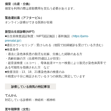
個室（出産・分娩）
個室を利用の際は差額費用を支払う必要があります。
緊急避妊薬（アフターピル）
オンライン診療ができる医師が在籍
新型出生前診断(NIPT)
■出生前検査認証制度：NIPT認証施設｜基幹施設（
https://jams-
prenatal.jp/）
■遺伝カウンセリング：受けられる（他院で妊婦健診を受けている方含む）
■検査条件
・過去に染色体疾患の胎児を妊娠、分娩した経験のある方
・高齢妊娠の方（出産時35歳以上が目安）
・超音波検査（エコー）、母体血清マーカー検査により胎児が染色体異常で
ある可能性を指摘された方 など
■検査項目：13、18、21番染色体の検査のみ
※精度が十分に検証されている３つの病気に限定しています
診察している病気の特記事項
てんかん
対応している診療科：神経科・精神科
更年期障害（女性）