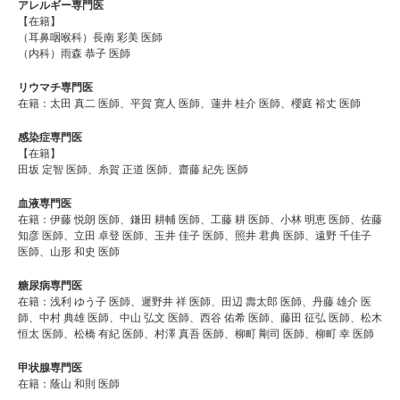
アレルギー専門医
【在籍】
（耳鼻咽喉科）長南 彩美 医師
（内科）雨森 恭子 医師
リウマチ専門医
在籍：太田 真二 医師、平賀 寛人 医師、蓮井 桂介 医師、櫻庭 裕丈 医師
感染症専門医
【在籍】
田坂 定智 医師、糸賀 正道 医師、齋藤 紀先 医師
血液専門医
在籍：伊藤 悦朗 医師、鎌田 耕輔 医師、工藤 耕 医師、小林 明恵 医師、佐藤
知彦 医師、立田 卓登 医師、玉井 佳子 医師、照井 君典 医師、遠野 千佳子
医師、山形 和史 医師
糖尿病専門医
在籍：浅利 ゆう子 医師、遲野井 祥 医師、田辺 壽太郎 医師、丹藤 雄介 医
師、中村 典雄 医師、中山 弘文 医師、西谷 佑希 医師、藤田 征弘 医師、松木
恒太 医師、松橋 有紀 医師、村澤 真吾 医師、柳町 剛司 医師、柳町 幸 医師
甲状腺専門医
在籍：蔭山 和則 医師