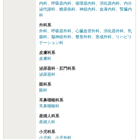
内科
、
呼吸器内科
、
循環器内科
、
消化器内科
、
内分
泌代謝科
、
糖尿病科
、
神経内科
、
血液内科
、
腎臓内
科
外科系
外科
、
呼吸器外科
、
心臓血管外科
、
消化器外科
、
乳
腺科
、
脳神経外科
、
整形外科
、
形成外科
、
リハビリ
テーション科
皮膚科系
皮膚科
泌尿器科・肛門科系
泌尿器科
眼科系
眼科
耳鼻咽喉科系
耳鼻咽喉科
産婦人科系
産婦人科
小児科系
小児科
、
小児外科