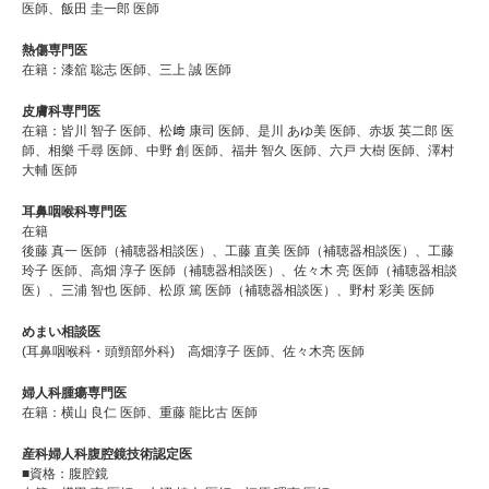
医師、飯田 圭一郎 医師
熱傷専門医
在籍：漆舘 聡志 医師、三上 誠 医師
皮膚科専門医
在籍：皆川 智子 医師、松﨑 康司 医師、是川 あゆ美 医師、赤坂 英二郎 医
師、相樂 千尋 医師、中野 創 医師、福井 智久 医師、六戸 大樹 医師、澤村
大輔 医師
耳鼻咽喉科専門医
在籍
後藤 真一 医師（補聴器相談医）、工藤 直美 医師（補聴器相談医）、工藤
玲子 医師、高畑 淳子 医師（補聴器相談医）、佐々木 亮 医師（補聴器相談
医）、三浦 智也 医師、松原 篤 医師（補聴器相談医）、野村 彩美 医師
めまい相談医
(耳鼻咽喉科・頭頸部外科) 高畑淳子 医師、佐々木亮 医師
婦人科腫瘍専門医
在籍：横山 良仁 医師、重藤 龍比古 医師
産科婦人科腹腔鏡技術認定医
■資格：腹腔鏡