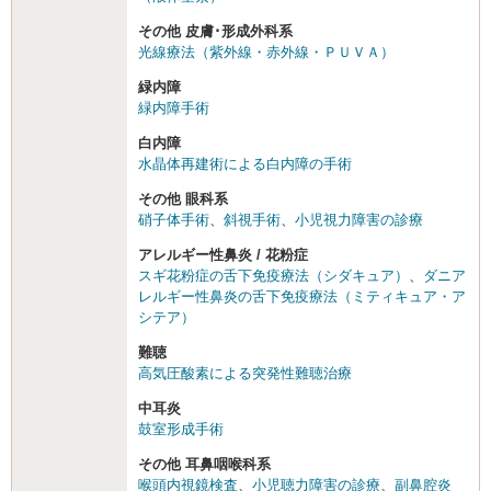
その他 皮膚･形成外科系
光線療法（紫外線・赤外線・ＰＵＶＡ）
緑内障
緑内障手術
白内障
水晶体再建術による白内障の手術
その他 眼科系
硝子体手術
、
斜視手術
、
小児視力障害の診療
アレルギー性鼻炎 / 花粉症
スギ花粉症の舌下免疫療法（シダキュア）
、
ダニア
レルギー性鼻炎の舌下免疫療法（ミティキュア・ア
シテア）
難聴
高気圧酸素による突発性難聴治療
中耳炎
鼓室形成手術
その他 耳鼻咽喉科系
喉頭内視鏡検査
、
小児聴力障害の診療
、
副鼻腔炎