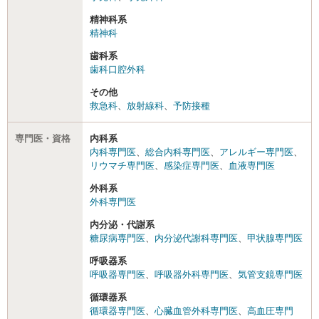
精神科系
精神科
歯科系
歯科口腔外科
その他
救急科
、
放射線科
、
予防接種
専門医・資格
内科系
内科専門医
、
総合内科専門医
、
アレルギー専門医
、
リウマチ専門医
、
感染症専門医
、
血液専門医
外科系
外科専門医
内分泌・代謝系
糖尿病専門医
、
内分泌代謝科専門医
、
甲状腺専門医
呼吸器系
呼吸器専門医
、
呼吸器外科専門医
、
気管支鏡専門医
循環器系
循環器専門医
、
心臓血管外科専門医
、
高血圧専門