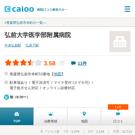
«青森県弘前市本町の一覧へ
弘前大学医学部附属病院
中央弘前駅
弘高下駅
3.58
11件
？
地図
青森県弘前市本町53番地【
】
駐車場あり
電子決済可
マイナ受付 (スマホ可)
電子処方せん対応
オンライン診療対応
朝（8:30〜）
11件
TOP
治療実績
地図
口コミ
アクセス数 7月：
1,076
| 6月：
1,143
| 年間：
12,711