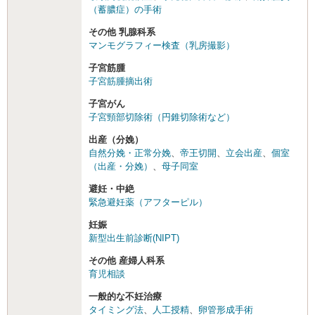
（蓄膿症）の手術
その他 乳腺科系
マンモグラフィー検査（乳房撮影）
子宮筋腫
子宮筋腫摘出術
子宮がん
子宮頸部切除術（円錐切除術など）
出産（分娩）
自然分娩・正常分娩
、
帝王切開
、
立会出産
、
個室
（出産・分娩）
、
母子同室
避妊・中絶
緊急避妊薬（アフターピル）
妊娠
新型出生前診断(NIPT)
その他 産婦人科系
育児相談
一般的な不妊治療
タイミング法
、
人工授精
、
卵管形成手術