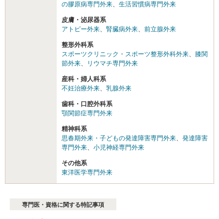
の膠原病専門外来
、
生活習慣病専門外来
皮膚・泌尿器系
アトピー外来
、
腎臓病外来
、
前立腺外来
整形外科系
スポーツクリニック・スポーツ整形外科外来
、
膝関
節外来
、
リウマチ専門外来
産科・婦人科系
不妊治療外来
、
乳腺外来
歯科・口腔外科系
顎関節症専門外来
精神科系
思春期外来・子どもの発達障害専門外来
、
発達障害
専門外来
、
小児神経専門外来
その他系
東洋医学専門外来
専門医・資格に関する特記事項