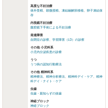
高度な不妊治療
体外受精
、
顕微授精
、
凍結融解胚移植
、
卵子凍結保
存
内視鏡不妊治療
腹腔鏡下手術による不妊治療
発達障害
自閉症の診察
、
学習障害（LD）の診察
その他 小児科系
小児内分泌疾患の診療
うつ
うつ病の認知行動療法
その他 精神科系
精神療法
、
精神分析療法
、
精神科デイ・ケア
、
精神
科デイ・ナイト・ケア
虫歯
虫歯・親知らずの抜歯
神経ブロック
神経ブロック