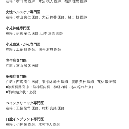
在籍：横田 恵 医師、水沼 槙人 医師、福原 理恵 医師
女性ヘルスケア専門医
在籍：横山 良仁 医師、大石 舞香 医師、樋口 毅 医師
小児神経専門医
在籍：伊東 竜也 医師, 山本 達也 医師
小児血液・がん専門医
在籍：工藤 耕 医師、照井 君典 医師
老年病専門医
在籍：冨山 誠彦 医師
認知症専門医
在籍：西嶌 春生 医師、東海林 幹夫 医師、廣畑 美枝 医師、瓦林 毅 医師
■診療科目/外来：脳神経内科、神経内科（もの忘れ外来）
■予約/紹介状：必要
ペインクリニック専門医
在籍：工藤 隆司 医師、紺野 真緒 医師
口腔インプラント専門医
在籍：小林 恒 医師、木村博人 医師