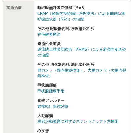
実施治療
睡眠時無呼吸症候群（SAS）
CPAP（経鼻的持続陽圧呼吸療法）による睡眠時無
呼吸症候群（SAS）の治療
その他 呼吸器内科/呼吸器外科系
在宅酸素療法
逆流性食道炎
逆流防止粘膜切除術（ARMS）による逆流性食道炎
の治療
その他 消化器内科/消化器外科系
胃カメラ（胃内視鏡検査）
、
大腸カメラ（大腸内視
鏡検査）
甲状腺腫瘍
甲状腺腫瘍手術
食物アレルギー
食物経口負荷試験
大動脈瘤
腹部大動脈瘤に対するステントグラフト内挿術
心疾患