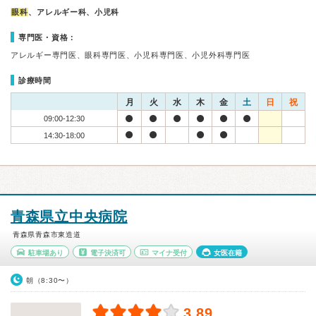
眼科
、アレルギー科、小児科
専門医・資格：
アレルギー専門医、眼科専門医、小児科専門医、小児外科専門医
診療時間
月
火
水
木
金
土
日
祝
09:00-12:30
14:30-18:00
青森県立中央病院
青森県青森市東造道
駐車場あり
電子決済可
マイナ受付
女医在籍
朝（8:30〜）
3.89