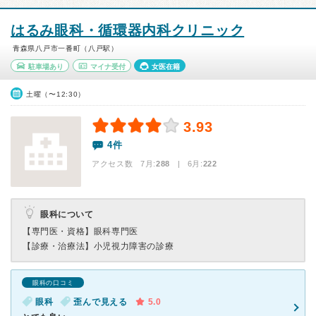
はるみ眼科・循環器内科クリニック
青森県八戸市一番町（八戸駅）
駐車場あり
マイナ受付
女医在籍
土曜（〜12:30）
3.93
4件
アクセス数 7月:
288
| 6月:
222
眼科について
【専門医・資格】
眼科専門医
【診療・治療法】
小児視力障害の診療
眼科の口コミ
眼科
歪んで見える
5.0