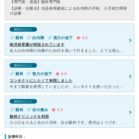
【専門医・資格】
眼科専門医
【診療・治療法】
水晶体再建術による白内障の手術、小児視力障害
の診療
眼科の口コミ
眼科
白内障
視力の低下
4.5
病児保育園が併設されています
友人の白内障の治療のため付き添いで行きました。とても混んでいる病院で、朝開院と同時に行くのをお薦めします。 医師は的確に症状と治療内容をてきぱきと説明してくれ、友人は手術をこわがっていたのですが
眼科の口コミ
眼科
視力の低下
4.0
コンタクトにしたくて来院しました
今まで眼鏡を使用していましたが、コンタクトを使いたかったので来院しました。 眼科と小児科がクリニックの左右でわかれているようで、待合室では小さい子の声も聞こえてきます。 平日の14時半頃に行きまし
眼科の口コミ
眼科
目の痛み
3.5
眼科クリニックを利用
入り口を入ると右が小児科、左が眼科です。受付は１つです。 小児科があるため、風邪をひいた子どもと親で駐車場は混んでいます。台数はそれなりに停めることはできますが、通路はそんな広い感じではないので
診療科目：