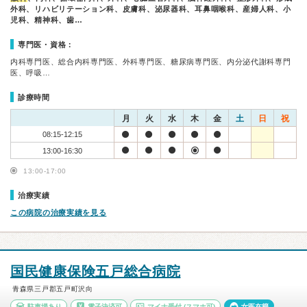
外科、リハビリテーション科、皮膚科、泌尿器科、耳鼻咽喉科、産婦人科、小
児科、精神科、歯…
専門医・資格：
内科専門医、総合内科専門医、外科専門医、糖尿病専門医、内分泌代謝科専門
医、呼吸…
診療時間
月
火
水
木
金
土
日
祝
08:15-12:15
13:00-16:30
13:00-17:00
治療実績
この病院の治療実績を見る
国民健康保険五戸総合病院
青森県三戸郡五戸町沢向
駐車場あり
電子決済可
マイナ受付
(スマホ可)
女医在籍