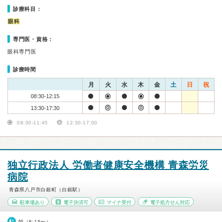
診療科目：
眼科
専門医・資格：
眼科専門医
診療時間
月
火
水
木
金
土
日
祝
08:30-12:15
13:30-17:30
08:30-11:45
12:30-17:00
独立行政法人 労働者健康安全機構 青森労災
病院
青森県八戸市白銀町（白銀駅）
駐車場あり
電子決済可
マイナ受付
電子処方せん対応
朝（8:15〜）