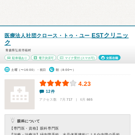
ESTクリニッ
医療法人社団クロース・トゥ・ユー
ク
青森県弘前市福村
駐車場あり
電子決済可
マイナ受付
(スマホ可)
女医在籍
土曜（〜16:00）・祝日
朝（8:00〜）
4.23
12件
アクセス数 7月:
717
| 6月:
665
眼科について
【専門医・資格】
眼科専門医
【診療・治療法】
緑内障手術、水晶体再建術による白内障の手術