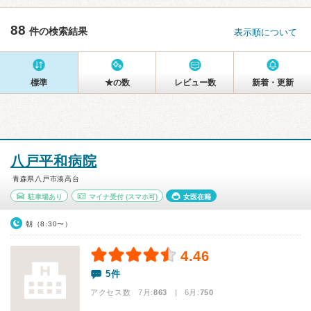
88
件の検索結果
表示順について
標準
★の数
レビュー数
新着・更新
八戸平和病院
青森県八戸市湊高台
駐車場あり
マイナ受付
(スマホ可)
女医在籍
朝（8:30〜）
4.46
5件
アクセス数 7月:
863
| 6月:
750