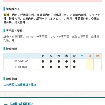
診療科目：
眼科
、内科、呼吸器内科、循環器内科、消化器内科、内分泌代謝科、リウマチ
科、神経内科、血液内科、緩和ケア（ホスピス）、外科、呼吸器外科、心臓血
管外科、消化器外…
専門医・資格：
総合内科専門医、アレルギー専門医、リウマチ専門医、感染症専門医、血液専
門医、外…
診療時間
月
火
水
木
金
土
日
祝
08:30-12:00
13:00-16:00
治療実績
この病院の治療実績を見る
三上眼科医院