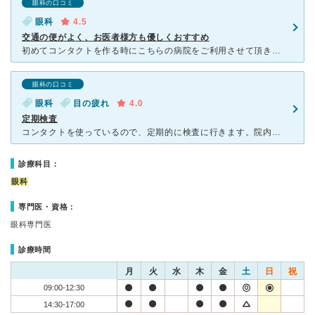
眼科の口コミ
眼科
4.5
交通の便がよく、お医者様方も優しくおすすめ
初めてコンタクトを作る時にこちらの病院をご利用させて頂きました。生まれて初めての体験で右も左も分からない私に、たいへん優しくお医者様や看護師様はご対応して下さりました。新町内のとてもわかりやすく、また
眼科の口コミ
眼科
目の疲れ
4.0
定期検査
コンタクトを使っているので、定期的に検査に行きます。院内はあまり混雑していないのでスムーズに案内してもらえます。先生もテキパキしているので、待ち時間がなくてうれしいです。目の乾燥や充血、疲れがあるとき
診療科目：
眼科
専門医・資格：
眼科専門医
診療時間
月
火
水
木
金
土
日
祝
09:00-12:30
14:30-17:00