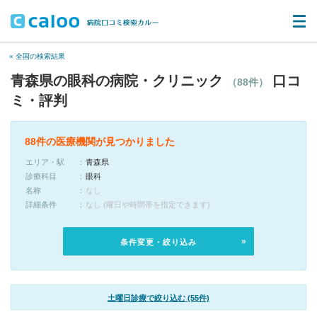
« 全国の検索結果
青森県の眼科の病院・クリニック
口コ
（88件）
ミ・評判
88件の医療機関が見つかりました
エリア・駅
青森県
診療科目
眼科
名称
なし
詳細条件
なし (曜日や時間帯を指定できます)
条件変更・絞り込み
土曜日診療で絞り込む (55件)