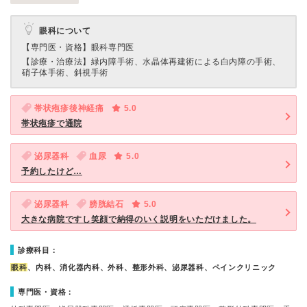
眼科について
【専門医・資格】
眼科専門医
【診療・治療法】
緑内障手術、水晶体再建術による白内障の手術、
硝子体手術、斜視手術
帯状疱疹後神経痛
5.0
帯状疱疹で通院
泌尿器科
血尿
5.0
予約したけど…
泌尿器科
膀胱結石
5.0
大きな病院ですし笑顔で納得のいく説明をいただけました。
診療科目：
眼科
、内科、消化器内科、外科、整形外科、泌尿器科、ペインクリニック
専門医・資格：