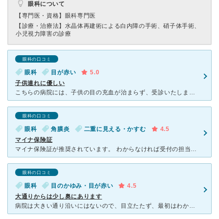
眼科について
【専門医・資格】
眼科専門医
【診療・治療法】
水晶体再建術による白内障の手術、硝子体手術、
小児視力障害の診療
眼科の口コミ
眼科
目が赤い
5.0
子供連れに優しい
こちらの病院には、子供の目の充血が治まらず、受診いたしました。初診だったのですが、受付のスタッフの方が丁寧に説明してくださりました。また、書類を忘れてきてしまったのですが、その後の手続きの仕方なども説
眼科の口コミ
眼科
角膜炎
二重に見える・かすむ
4.5
マイナ保険証
マイナ保険証が推奨されています。 わからなければ受付の担当の方が、親切に教えてくださいます。 患者さんが多いので初診の場合は待ち時間がそれなりにかかりますが、再診の場合はそれほどでもなく診察してい
眼科の口コミ
眼科
目のかゆみ・目が赤い
4.5
大通りからは少し奥にあります
病院は大きい通り沿いにはないので、目立たたず、最初はわかりにくいかもしれません。でも地図を見れば簡単なので迷うことはないはずです。 病院は新しく、待合室も診察室もとてもキレイです。 駐車場もそ