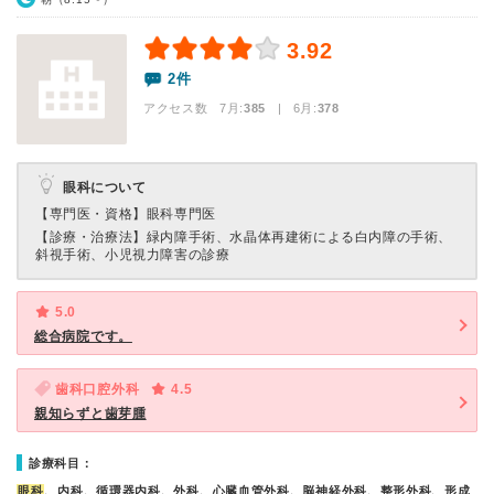
3.92
2件
アクセス数 7月:
385
| 6月:
378
眼科について
【専門医・資格】
眼科専門医
【診療・治療法】
緑内障手術、水晶体再建術による白内障の手術、
斜視手術、小児視力障害の診療
5.0
総合病院です。
歯科口腔外科
4.5
親知らずと歯芽腫
診療科目：
眼科
、内科、循環器内科、外科、心臓血管外科、脳神経外科、整形外科、形成