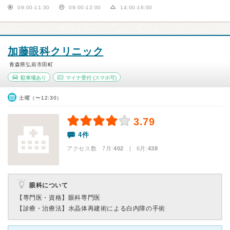
09:00-11:30
09:00-12:00
14:00-16:00
加藤眼科クリニック
青森県弘前市田町
駐車場あり
マイナ受付
(スマホ可)
土曜（〜12:30）
3.79
4件
アクセス数 7月:
402
| 6月:
438
眼科について
【専門医・資格】
眼科専門医
【診療・治療法】
水晶体再建術による白内障の手術