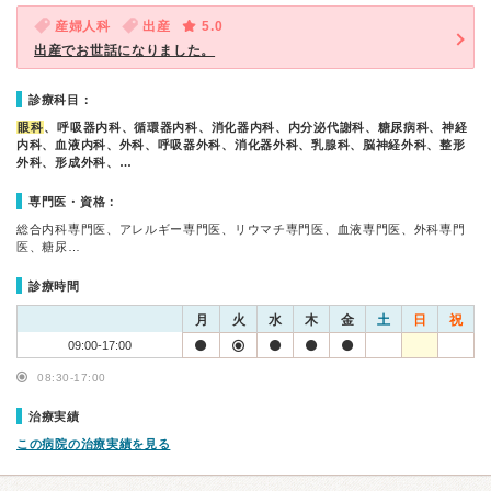
産婦人科
出産
5.0
出産でお世話になりました。
診療科目：
眼科
、呼吸器内科、循環器内科、消化器内科、内分泌代謝科、糖尿病科、神経
内科、血液内科、外科、呼吸器外科、消化器外科、乳腺科、脳神経外科、整形
外科、形成外科、…
専門医・資格：
総合内科専門医、アレルギー専門医、リウマチ専門医、血液専門医、外科専門
医、糖尿…
診療時間
月
火
水
木
金
土
日
祝
09:00-17:00
08:30-17:00
治療実績
この病院の治療実績を見る