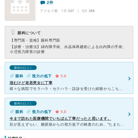
2件
アクセス数 7月:
327
| 6月:
188
眼科について
【専門医・資格】
眼科専門医
【診療・治療法】
緑内障手術、水晶体再建術による白内障の手術、
小児視力障害の診療
眼科の口コミ
眼科
視力の低下
5.0
混むけど老若男女に丁寧
様々な病院でモラハラ・セクハラ・誤診を受けた経験からこちらの眼科さんは信頼できる、と言えます。 持病や治療中の病をひっそり確認して下さいますし、車椅子来院にも対応。子供さんの目に検査用の薬を入れる時
眼科の口コミ
眼科
視力の低下
5.0
今まで訪れた医療機関でいちばん丁寧だったと思います。
目が見えずらい、糖尿病からの視力低下の検査のため、"たまたま"行ってみた眼科でした。 行ってみると、スタッフ関係者が全員女性でしたので、"女性にも安心な眼科"がコンセプトかもしれませんが、４０代男性