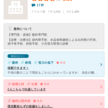
17件
アクセス数 7月:
1,342
| 6月:
1,290
眼科について
【専門医・資格】
眼科専門医
【診療・治療法】
緑内障手術、水晶体再建術による白内障の手術、
硝子体手術、斜視手術、小児視力障害の診療
眼科の口コミ
眼科
斜視
視力の低下
5.0
信頼できます！
子供の眼のことで現在もこちらにかかっていますが、 先生の腕も良く、診察も丁寧です。 他の病院では子供にとってだいぶ強い薬を出されたのですが、 こちらに通ってからは子供のことも考えた上で優しい成分
産婦人科
出産
5.0
2人こちらで出産しています
歯科口腔外科
5.0
埋伏親知らずの抜歯をしました。