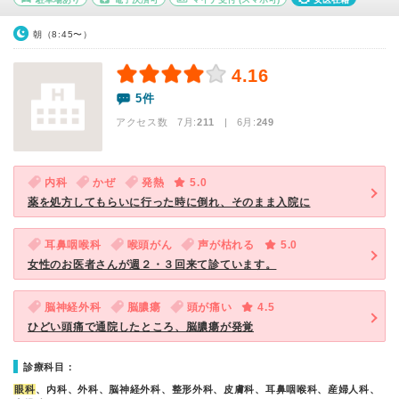
朝（8:45〜）
4.16
5件
アクセス数 7月:
211
| 6月:
249
内科
かぜ
発熱
5.0
薬を処方してもらいに行った時に倒れ、そのまま入院に
耳鼻咽喉科
喉頭がん
声が枯れる
5.0
女性のお医者さんが週２・３回来て診ています。
脳神経外科
脳膿瘍
頭が痛い
4.5
ひどい頭痛で通院したところ、脳膿瘍が発覚
診療科目：
眼科
、内科、外科、脳神経外科、整形外科、皮膚科、耳鼻咽喉科、産婦人科、