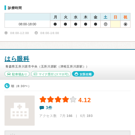
診療時間
月
火
水
木
金
土
日
祝
08:00-18:00
08:00-12:00
08:00-16:00
はら眼科
青森県五所川原市中央（五所川原駅（津軽五所川原駅））
駐車場あり
マイナ受付
(スマホ可)
女医在籍
朝（8:30〜）
4.12
3件
アクセス数 7月:
166
| 6月:
193