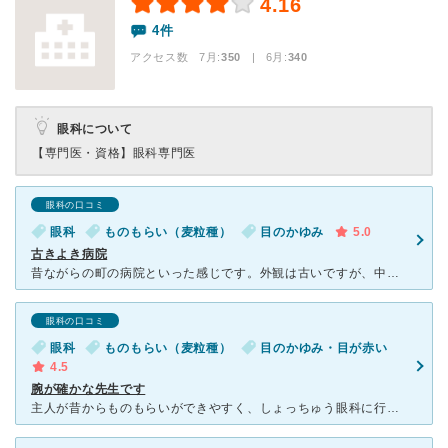
4.16
4件
アクセス数 7月:
350
| 6月:
340
眼科について
【専門医・資格】
眼科専門医
眼科の口コミ
眼科
ものもらい（麦粒種）
目のかゆみ
5.0
古きよき病院
昔ながらの町の病院といった感じです。外観は古いですが、中は清潔感ありきれいです。コンタクト外来のときはとても混んでいるのですが、その他平日のときはとても空いている時間もあります。受付～診察～会計のトー
眼科の口コミ
眼科
ものもらい（麦粒種）
目のかゆみ・目が赤い
4.5
腕が確かな先生です
主人が昔からものもらいができやすく、しょっちゅう眼科に行かないといけないタイプの人なのですが、家から近い眼科があまり評判がよくないので、弘前だとこちらが有名だと聞き通い始めました。 建物は普通ですが