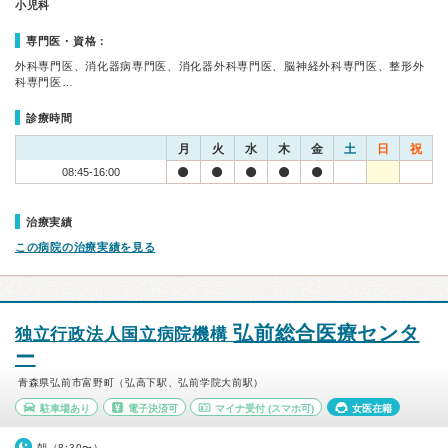
小児科
専門医・資格：
外科専門医、消化器病専門医、消化器外科専門医、脳神経外科専門医、整形外
科専門医…
診療時間
月
火
水
木
金
土
日
祝
08:45-16:00
治療実績
この病院の治療実績を見る
弘前総合医療センタ
独立行政法人国立病院機構
ー
青森県弘前市富野町（弘高下駅、弘前学院大前駅）
駐車場あり
電子決済可
マイナ受付
(スマホ可)
女医在籍
朝（8:30〜）