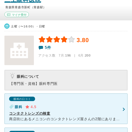
青森県青森市新町（青森駅）
マイナ受付
土曜（〜16:00）・日曜
3.80
5件
アクセス数 7月:
196
| 6月:
200
眼科について
【専門医・資格】
眼科専門医
眼科の口コミ
眼科
4.5
コンタクトレンズの検査
商店街にあるメニコンのコンタクトレンズ屋さんの2階にあります。半年ごとに目の検査が必要なので、半年に１回必ず行きます。 古くからある眼科で、院内も古い雰囲気があります。 受付や看護師もベテランの方