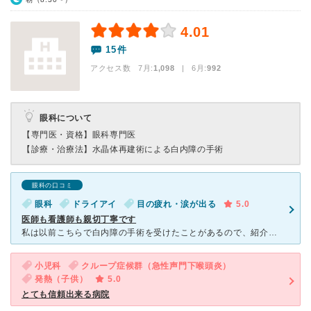
4.01
15件
アクセス数 7月:
1,098
| 6月:
992
眼科について
【専門医・資格】
眼科専門医
【診療・治療法】
水晶体再建術による白内障の手術
眼科の口コミ
眼科
ドライアイ
目の疲れ・涙が出る
5.0
医師も看護師も親切丁寧です
私は以前こちらで白内障の手術を受けたことがあるので、紹介状無しでも気軽に診て下さいました。 医師は穏やかな話し方で、丁寧に説明して下さいました。 看護師さんも言葉がけが良くて、安心して通院する
小児科
クループ症候群（急性声門下喉頭炎）
発熱（子供）
5.0
とても信頼出来る病院