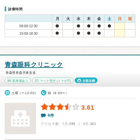
診療時間
月
火
水
木
金
土
日
祝
09:00-12:30
15:00-18:30
青森眼科クリニック
青森県青森市東造道
駐車場あり
マイナ受付
(スマホ可)
女医在籍
土曜（〜12:00）
朝（8:30〜）
3.61
4件
アクセス数 7月:
289
| 6月:
341