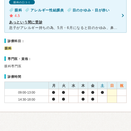
眼科の口コミ
眼科
アレルギー性結膜炎
目のかゆみ・目が赤い
4.5
あっという間に受診
息子がアレルギー持ちの為、5月・6月になると目のかゆみ、鼻のつまりで全体的に顔が若干腫れてしまうことがありました。 いつも行っている病院は予約しなければ受診できなかったので困っていたら、知り合いがか
診療科目：
眼科
専門医・資格：
眼科専門医
診療時間
月
火
水
木
金
土
日
祝
09:00-13:00
14:30-18:00