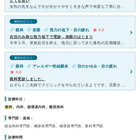
とても良い
女性の先生なんですが分かりやすく大きな声で何度も丁寧に分かるまで説明してくれます。優しい先生です。ここの先生の所に来て本当に良かった。手術までしなくても良くなり感謝です。とても人気があるのでとても混ん
眼科の口コミ
眼科
老眼
視力の低下・目の疲れ
4.0
右目のみ急な視力低下で受診→老眼のはじまり
今年３月、単身赴任を終え、地元に戻ってきた春先の定期健診で右目の視力が半年前の健診（年２回あり）から０．５下がり、さらに、常に疲れやすくピンボケすることがしばしばあったため、眼科を受診することにしまし
眼科の口コミ
眼科
アレルギー性結膜炎
目のかゆみ・目の疲れ
4.0
眼科受診しました。
おそらくご夫婦でクリニックをやられているようです。旦那さんが内科、奥さんが眼科で、私は眼科を受診しました。 目の痒み、開けられないくらいの痛みなど、目にトラブルが生じた時は、これまで別の眼科に行
診療科目：
眼科
、内科、循環器内科、糖尿病科
専門医・資格：
総合内科専門医、糖尿病専門医、循環器専門医、眼科専門医
診療時間