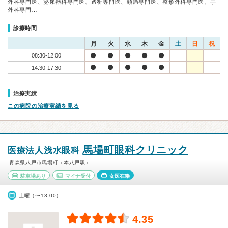
外科専門医、泌尿器科専門医、透析専門医、頭痛専門医、整形外科専門医、手
外科専門…
診療時間
月
火
水
木
金
土
日
祝
08:30-12:00
14:30-17:30
治療実績
この病院の治療実績を見る
馬場町眼科クリニック
医療法人浅水眼科
青森県八戸市馬場町（本八戸駅）
駐車場あり
マイナ受付
女医在籍
土曜（〜13:00）
4.35