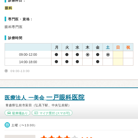
診療科目：
眼科
専門医・資格：
眼科専門医
診療時間
月
火
水
木
金
土
日
祝
09:00-12:00
14:00-18:00
09:00-13:00
一戸眼科医院
医療法人 一美会
青森県弘前市富田（弘高下駅、中央弘前駅）
駐車場あり
マイナ受付
(スマホ可)
土曜（〜13:00）