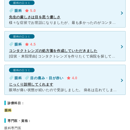
眼科の口コミ
眼科
5.0
先生の厳しさは目を思う優しさ
様々な症状でお世話になりましたが、最も多かったのがコンタクトの処方です。 【良かったと思うところ】 ・先生は厳しいです。コンタクトレンズを使うことのリスクを十分に説明してくれます。ケアが不十分
眼科の口コミ
眼科
4.5
コンタクトレンズの処方箋を作成していただきました
[症状・来院理由] コンタクトレンズを作りたくて病院を探していたところ、他ウェブサイトに記載されていた口コミを参考にして行く病院を決定しました。 [医師の診断・治療法] 口コミどおり、受付はとも
眼科の口コミ
眼科
目の痛み・目が赤い
4.0
じっくり説明してくれます
眼球が痛い状態が続いたので受診しました。 病名は忘れてしまいましたが、原因はコンタクトレンズの装着時間が長いこと、コンタクトレンズを清潔に使用していないことだと言われました。 実際、朝６時前から夜
診療科目：
眼科
専門医・資格：
眼科専門医