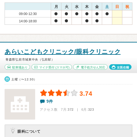
月
火
水
木
金
土
日
祝
09:00-12:30
14:00-18:00
あらいこどもクリニック/眼科クリニック
青森県弘前市城東中央（弘前駅）
駐車場あり
マイナ受付
(スマホ可)
電子処方せん対応
女医在籍
土曜（〜12:30）
3.74
9件
アクセス数 7月:
372
| 6月:
323
眼科について