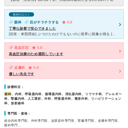
眼科の口コミ
眼科
目がチラチラする
5.0
丁寧な診察で安心できました
[症状・来院理由] ぶつけたわけでもないのに視界に残像が残る [医師の診断・治療法] 視力検査、眼圧測定、眼底、散瞳など。 残像の原因がなかなか分からず、毎回上記の検査をしてもらい、変化がない
高血圧症
5.0
高血圧治療のため通院しています
皮膚科
5.0
優しい先生です
診療科目：
眼科
、内科、呼吸器内科、循環器内科、消化器内科、リウマチ科、アレルギー
科、腎臓内科、人工透析、外科、呼吸器外科、整形外科、リハビリテーション
科、放射線科
専門医・資格：
総合内科専門医、外科専門医、泌尿器科専門医、腎臓専門医、皮膚科専門医、
眼科専門…