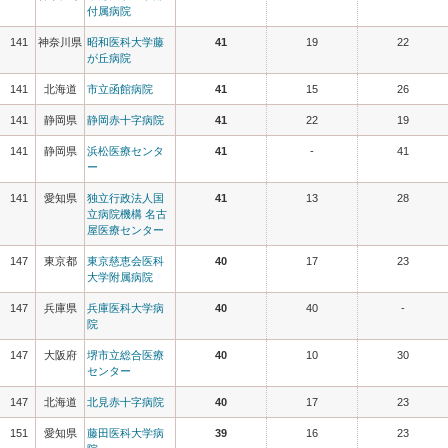
付属病院
141
神奈川県
昭和医科大学藤
41
19
22
が丘病院
141
北海道
市立函館病院
41
15
26
141
静岡県
静岡赤十字病院
41
22
19
141
静岡県
浜松医療センタ
41
-
41
ー
141
愛知県
独立行政法人国
41
13
28
立病院機構 名古
屋医療センター
147
東京都
東京慈恵会医科
40
17
23
大学附属病院
147
兵庫県
兵庫医科大学病
40
40
-
院
147
大阪府
堺市立総合医療
40
10
30
センター
147
北海道
北見赤十字病院
40
17
23
151
愛知県
藤田医科大学病
39
16
23