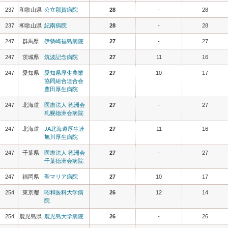
237
和歌山県
公立那賀病院
28
-
28
237
和歌山県
紀南病院
28
-
28
247
群馬県
伊勢崎福島病院
27
-
27
247
茨城県
筑波記念病院
27
11
16
247
愛知県
愛知県厚生農業
27
10
17
協同組合連合会
豊田厚生病院
247
北海道
医療法人 徳洲会
27
-
27
札幌徳洲会病院
247
北海道
JA北海道厚生連
27
11
16
旭川厚生病院
247
千葉県
医療法人 徳洲会
27
-
27
千葉徳洲会病院
247
福岡県
聖マリア病院
27
10
17
254
東京都
昭和医科大学病
26
12
14
院
254
鹿児島県
鹿児島大学病院
26
-
26