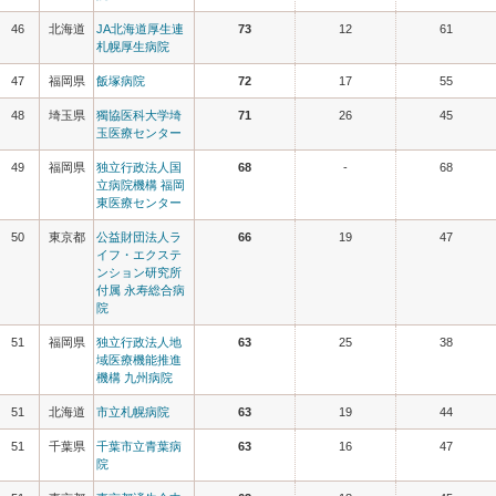
46
北海道
JA北海道厚生連
73
12
61
札幌厚生病院
47
福岡県
飯塚病院
72
17
55
48
埼玉県
獨協医科大学埼
71
26
45
玉医療センター
49
福岡県
独立行政法人国
68
-
68
立病院機構 福岡
東医療センター
50
東京都
公益財団法人ラ
66
19
47
イフ・エクステ
ンション研究所
付属 永寿総合病
院
51
福岡県
独立行政法人地
63
25
38
域医療機能推進
機構 九州病院
51
北海道
市立札幌病院
63
19
44
51
千葉県
千葉市立青葉病
63
16
47
院