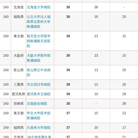
160
北海道
北海道大学病院
38
38
-
160
福島県
公立大学法人福
38
18
20
島県立医科大学
附属病院
160
東京都
順天堂大学医学
38
23
15
部附属順天堂医
院
160
大阪府
大阪大学医学部
38
23
15
附属病院
160
富山県
富山県立中央病
38
13
25
院
160
三重県
市立四日市病院
38
12
26
160
鹿児島県
鹿児島市立病院
38
10
28
160
宮崎県
古賀総合病院
38
-
38
169
東京都
帝京大学医学部
37
15
22
附属病院
169
福岡県
久留米大学病院
37
20
17
169
北海道
JA北海道厚生連
37
16
21