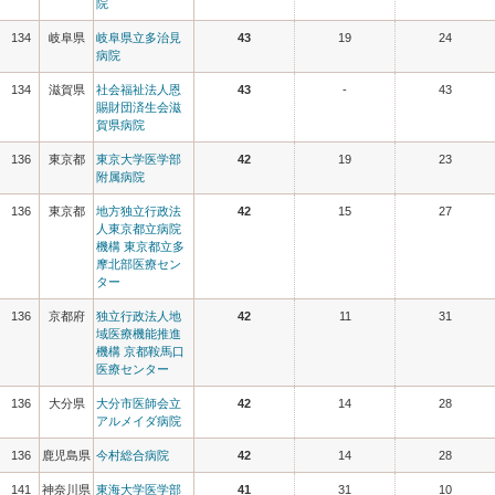
院
134
岐阜県
岐阜県立多治見
43
19
24
病院
134
滋賀県
社会福祉法人恩
43
-
43
賜財団済生会滋
賀県病院
136
東京都
東京大学医学部
42
19
23
附属病院
136
東京都
地方独立行政法
42
15
27
人東京都立病院
機構 東京都立多
摩北部医療セン
ター
136
京都府
独立行政法人地
42
11
31
域医療機能推進
機構 京都鞍馬口
医療センター
136
大分県
大分市医師会立
42
14
28
アルメイダ病院
136
鹿児島県
今村総合病院
42
14
28
141
神奈川県
東海大学医学部
41
31
10