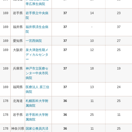
帯広厚生病院
169
岩手県
岩手県立中央病
37
14
23
院
169
福井県
福井県済生会病
37
-
37
院
169
愛知県
一宮西病院
37
10
27
169
大阪府
泉大津急性期メ
37
12
25
ディカルセンタ
ー
169
兵庫県
神戸市立医療セ
37
18
19
ンター中央市民
病院
169
福岡県
医療法人 原三信
37
13
24
病院
178
北海道
札幌医科大学附
36
11
25
属病院
178
岩手県
岩手医科大学附
36
25
11
属病院
178
神奈川県
国家公務員共済
36
11
25