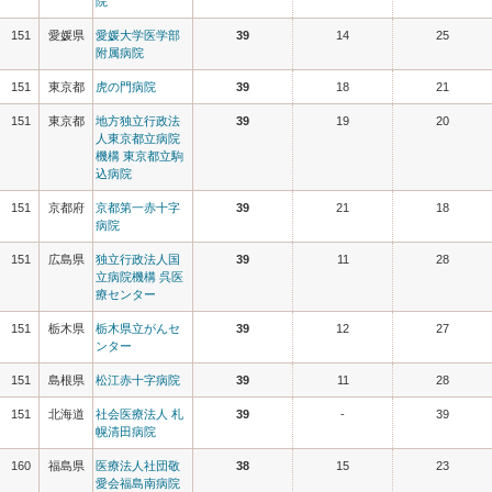
院
151
愛媛県
愛媛大学医学部
39
14
25
附属病院
151
東京都
虎の門病院
39
18
21
151
東京都
地方独立行政法
39
19
20
人東京都立病院
機構 東京都立駒
込病院
151
京都府
京都第一赤十字
39
21
18
病院
151
広島県
独立行政法人国
39
11
28
立病院機構 呉医
療センター
151
栃木県
栃木県立がんセ
39
12
27
ンター
151
島根県
松江赤十字病院
39
11
28
151
北海道
社会医療法人 札
39
-
39
幌清田病院
160
福島県
医療法人社団敬
38
15
23
愛会福島南病院