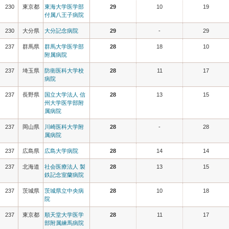
230
東京都
東海大学医学部
29
10
19
付属八王子病院
230
大分県
大分記念病院
29
-
29
237
群馬県
群馬大学医学部
28
18
10
附属病院
237
埼玉県
防衛医科大学校
28
11
17
病院
237
長野県
国立大学法人 信
28
13
15
州大学医学部附
属病院
237
岡山県
川崎医科大学附
28
-
28
属病院
237
広島県
広島大学病院
28
14
14
237
北海道
社会医療法人 製
28
13
15
鉄記念室蘭病院
237
茨城県
茨城県立中央病
28
10
18
院
237
東京都
順天堂大学医学
28
11
17
部附属練馬病院