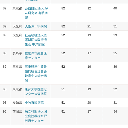
89
東京都
公益財団法人 が
52
12
40
ん研究会 有明病
院
89
大阪府
大阪赤十字病院
52
21
31
89
大阪府
社会福祉法人恩
52
13
39
賜財団大阪府済
生会 中津病院
89
長崎県
佐世保市総合医
52
17
35
療センター
89
三重県
三重県厚生農業
52
16
36
協同組合連合会
鈴鹿中央総合病
院
96
東京都
東邦大学医療セ
51
19
32
ンター大森病院
96
愛知県
小牧市民病院
51
20
31
96
茨城県
独立行政法人国
51
17
34
立病院機構水戸
医療センター