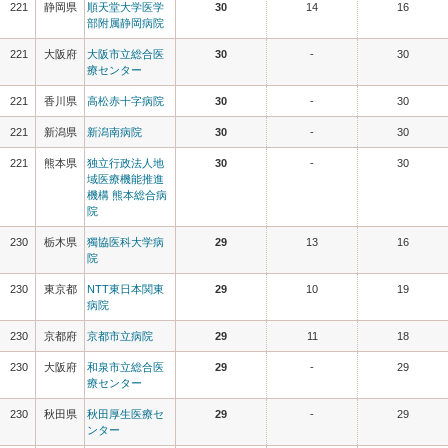
221
静岡県
順天堂大学医学
30
14
16
部附属静岡病院
221
大阪府
大阪市立総合医
30
-
30
療センター
221
香川県
高松赤十字病院
30
-
30
221
新潟県
新潟南病院
30
-
30
221
熊本県
独立行政法人地
30
-
30
域医療機能推進
機構 熊本総合病
院
230
栃木県
獨協医科大学病
29
13
16
院
230
東京都
NTT東日本関東
29
10
19
病院
230
京都府
京都市立病院
29
11
18
230
大阪府
和泉市立総合医
29
-
29
療センター
230
秋田県
秋田厚生医療セ
29
-
29
ンター