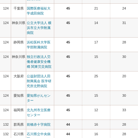
124
千葉県
国際医療福祉大
45
21
24
学成田病院
124
神奈川県
公立大学法人 横
45
14
31
浜市立大学附属
病院
124
静岡県
浜松医科大学医
45
17
28
学部附属病院
124
神奈川県
独立行政法人労
45
15
30
働者健康安全機
構 関東労災病院
124
大阪府
公益財団法人田
45
25
20
附興風会 医学研
究所北野病院
124
愛知県
愛知県がんセン
45
15
30
ター
124
福岡県
北九州市立医療
45
12
33
センター
132
群馬県
前橋赤十字病院
44
16
28
132
石川県
石川県立中央病
44
16
28