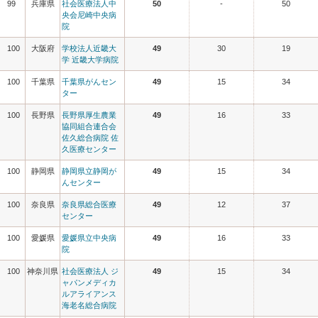
99
兵庫県
社会医療法人中
50
-
50
央会尼崎中央病
院
100
大阪府
学校法人近畿大
49
30
19
学 近畿大学病院
100
千葉県
千葉県がんセン
49
15
34
ター
100
長野県
長野県厚生農業
49
16
33
協同組合連合会
佐久総合病院 佐
久医療センター
100
静岡県
静岡県立静岡が
49
15
34
んセンター
100
奈良県
奈良県総合医療
49
12
37
センター
100
愛媛県
愛媛県立中央病
49
16
33
院
100
神奈川県
社会医療法人 ジ
49
15
34
ャパンメディカ
ルアライアンス
海老名総合病院