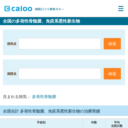
全国の多発性骨髄腫、免疫系悪性新生物
病気名
病院名
含まれる病気：
多発性骨髄腫
全国合計 多発性骨髄腫、免疫系悪性新生物の治療実績
手術別
件数
平均
在院日数