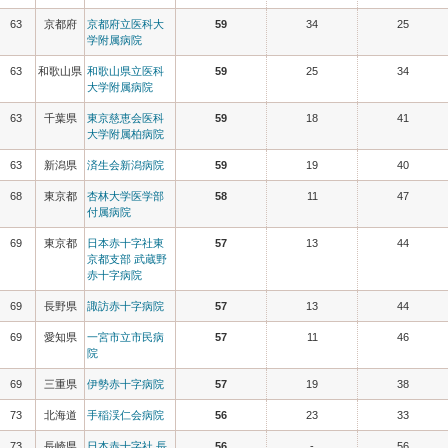
63
京都府
京都府立医科大
59
34
25
学附属病院
63
和歌山県
和歌山県立医科
59
25
34
大学附属病院
63
千葉県
東京慈恵会医科
59
18
41
大学附属柏病院
63
新潟県
済生会新潟病院
59
19
40
68
東京都
杏林大学医学部
58
11
47
付属病院
69
東京都
日本赤十字社東
57
13
44
京都支部 武蔵野
赤十字病院
69
長野県
諏訪赤十字病院
57
13
44
69
愛知県
一宮市立市民病
57
11
46
院
69
三重県
伊勢赤十字病院
57
19
38
73
北海道
手稲渓仁会病院
56
23
33
73
長崎県
日本赤十字社 長
56
-
56