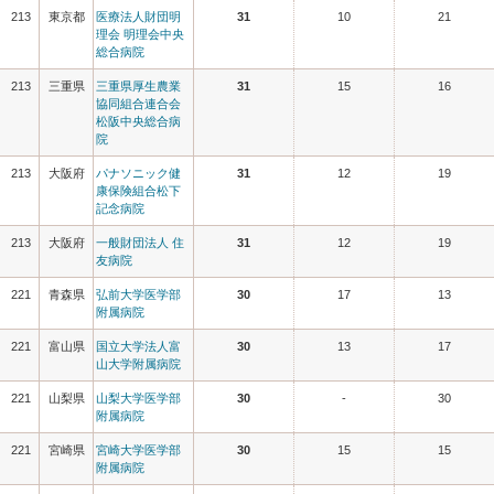
213
東京都
医療法人財団明
31
10
21
理会 明理会中央
総合病院
213
三重県
三重県厚生農業
31
15
16
協同組合連合会
松阪中央総合病
院
213
大阪府
パナソニック健
31
12
19
康保険組合松下
記念病院
213
大阪府
一般財団法人 住
31
12
19
友病院
221
青森県
弘前大学医学部
30
17
13
附属病院
221
富山県
国立大学法人富
30
13
17
山大学附属病院
221
山梨県
山梨大学医学部
30
-
30
附属病院
221
宮崎県
宮崎大学医学部
30
15
15
附属病院