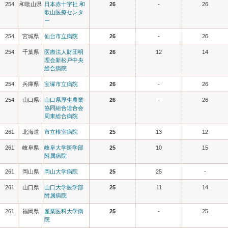
254
和歌山県
日本赤十字社 和
26
-
26
歌山医療センタ
ー
254
宮城県
仙台市立病院
26
-
26
254
千葉県
医療法人財団明
26
12
14
理会新松戸中央
総合病院
254
兵庫県
宝塚市立病院
26
-
26
254
山口県
山口県厚生農業
26
-
26
協同組合連合会
周東総合病院
261
北海道
市立根室病院
25
13
12
261
岐阜県
岐阜大学医学部
25
10
15
附属病院
261
岡山県
岡山大学病院
25
25
-
261
山口県
山口大学医学部
25
11
14
附属病院
261
福岡県
産業医科大学病
25
-
25
院