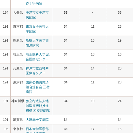
赤十字病院
184
大分県
中津市立中津市
35
-
35
民病院
191
東京都
東京女子医科大
34
11
23
学病院
191
鳥取県
鳥取大学医学部
34
15
19
附属病院
191
埼玉県
埼玉医科大学 総
34
18
16
合医療センター
191
兵庫県
神戸市立西神戸
34
14
20
医療センター
191
東京都
国家公務員共済
34
11
23
組合連合会 三宿
病院
191
神奈川県
独立行政法人地
34
10
24
域医療機能推進
機構 相模野病院
191
滋賀県
大津赤十字病院
34
-
34
198
東京都
日本大学医学部
33
17
16