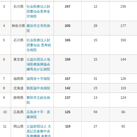
3
石川県
社会医療法人財
247
12
235
団董仙会恵寿金
沢病院
4
神奈川県
横浜市立市民病
205
28
177
院
5
石川県
社会医療法人財
165
15
150
団董仙会 恵寿総
合病院
6
東京都
公益社団法人地
159
15
144
域医療振興協会
練馬光が丘病院
7
福岡県
福岡赤十字病院
157
31
126
8
北海道
勤医協中央病院
142
23
119
9
静岡県
磐田市立総合病
137
13
124
院
10
広島県
広島赤十字・原
125
59
66
爆病院
11
岡山県
公益財団法人 大
119
27
92
原記念倉敷中央
医療機構 倉敷中