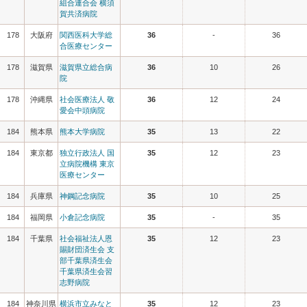
組合連合会 横須
賀共済病院
178
大阪府
関西医科大学総
36
-
36
合医療センター
178
滋賀県
滋賀県立総合病
36
10
26
院
178
沖縄県
社会医療法人 敬
36
12
24
愛会中頭病院
184
熊本県
熊本大学病院
35
13
22
184
東京都
独立行政法人 国
35
12
23
立病院機構 東京
医療センター
184
兵庫県
神鋼記念病院
35
10
25
184
福岡県
小倉記念病院
35
-
35
184
千葉県
社会福祉法人恩
35
12
23
賜財団済生会 支
部千葉県済生会
千葉県済生会習
志野病院
184
神奈川県
横浜市立みなと
35
12
23