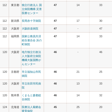
112
東京都
独立行政法人 国
47
14
33
立病院機構 災害
医療センター
112
新潟県
長岡赤十字病院
47
17
30
112
大阪府
大阪鉄道病院
47
-
47
112
福岡県
国家公務員共済
47
14
33
組合連合会 浜の
町病院
120
大阪府
地方独立行政法
46
-
46
人大阪府立病院
機構大阪国際が
んセンター
120
京都府
市立福知山市民
46
21
25
病院
120
大阪府
市立吹田市民病
46
13
33
院
120
熊本県
くまもと森都総
46
14
32
合病院
124
北海道
医療法人菊郷会
45
25
20
愛育病院