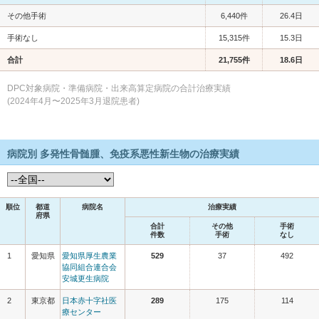
その他手術
6,440件
26.4日
手術なし
15,315件
15.3日
合計
21,755件
18.6日
DPC対象病院・準備病院・出来高算定病院の合計治療実績
(2024年4月〜2025年3月退院患者)
病院別 多発性骨髄腫、免疫系悪性新生物の治療実績
順位
都道
病院名
治療実績
府県
合計
その他
手術
件数
手術
なし
1
愛知県
愛知県厚生農業
529
37
492
協同組合連合会
安城更生病院
2
東京都
日本赤十字社医
289
175
114
療センター