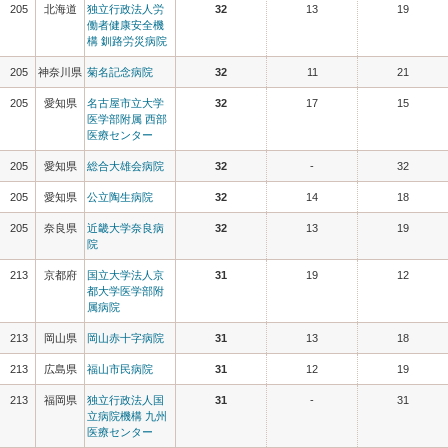
205
北海道
独立行政法人労
32
13
19
働者健康安全機
構 釧路労災病院
205
神奈川県
菊名記念病院
32
11
21
205
愛知県
名古屋市立大学
32
17
15
医学部附属 西部
医療センター
205
愛知県
総合大雄会病院
32
-
32
205
愛知県
公立陶生病院
32
14
18
205
奈良県
近畿大学奈良病
32
13
19
院
213
京都府
国立大学法人京
31
19
12
都大学医学部附
属病院
213
岡山県
岡山赤十字病院
31
13
18
213
広島県
福山市民病院
31
12
19
213
福岡県
独立行政法人国
31
-
31
立病院機構 九州
医療センター