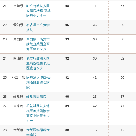
21
宮崎県
独立行政法人国
98
11
87
立病院機構 都城
医療センター
22
愛知県
名古屋市立大学
96
36
60
病院
23
高知県
高知県・高知市
93
33
60
病院企業団立高
知医療センター
24
岡山県
独立行政法人国
92
30
62
立病院機構 岡山
医療センター
25
神奈川県
医療法人 徳洲会
91
41
50
湘南鎌倉総合病
院
26
岐阜県
岐阜市民病院
90
23
67
27
東京都
公益社団法人地
89
42
47
域医療振興協会
東京北医療セン
ター
28
大阪府
大阪医科薬科大
88
16
72
学病院