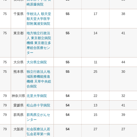
崎原爆病院
75
千葉県
学校法人 順天堂
55
17
38
順天堂大学医学
部附属浦安病院
75
東京都
地方独立行政法
55
14
41
人 東京都立病院
機構 東京都立多
摩総合医療セン
ター
75
大分県
大分県立病院
55
11
44
75
熊本県
独立行政法人地
55
25
30
域医療機能推進
機構 天草中央総
合病院
79
神奈川県
北里大学病院
54
22
32
79
愛媛県
松山赤十字病院
54
13
41
79
群馬県
群馬県立がんセ
54
15
39
ンター
79
大阪府
社会医療法人若
54
27
27
弘会若草第一病