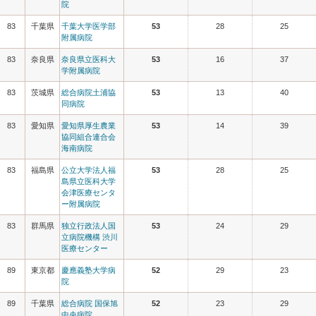
院
83
千葉県
千葉大学医学部
53
28
25
附属病院
83
奈良県
奈良県立医科大
53
16
37
学附属病院
83
茨城県
総合病院土浦協
53
13
40
同病院
83
愛知県
愛知県厚生農業
53
14
39
協同組合連合会
海南病院
83
福島県
公立大学法人福
53
28
25
島県立医科大学
会津医療センタ
ー附属病院
83
群馬県
独立行政法人国
53
24
29
立病院機構 渋川
医療センター
89
東京都
慶應義塾大学病
52
29
23
院
89
千葉県
総合病院 国保旭
52
23
29
中央病院