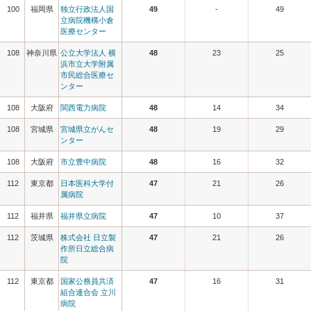
100
福岡県
独立行政法人国
49
-
49
立病院機構小倉
医療センター
108
神奈川県
公立大学法人 横
48
23
25
浜市立大学附属
市民総合医療セ
ンター
108
大阪府
関西電力病院
48
14
34
108
宮城県
宮城県立がんセ
48
19
29
ンター
108
大阪府
市立豊中病院
48
16
32
112
東京都
日本医科大学付
47
21
26
属病院
112
福井県
福井県立病院
47
10
37
112
茨城県
株式会社 日立製
47
21
26
作所日立総合病
院
112
東京都
国家公務員共済
47
16
31
組合連合会 立川
病院