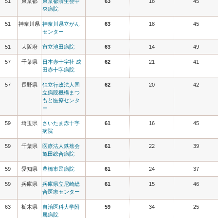
51
東京都
東京都済生会中
63
18
45
央病院
51
神奈川県
神奈川県立がん
63
18
45
センター
51
大阪府
市立池田病院
63
14
49
57
千葉県
日本赤十字社 成
62
21
41
田赤十字病院
57
長野県
独立行政法人国
62
20
42
立病院機構まつ
もと医療センタ
ー
59
埼玉県
さいたま赤十字
61
16
45
病院
59
千葉県
医療法人鉄蕉会
61
22
39
亀田総合病院
59
愛知県
豊橋市民病院
61
24
37
59
兵庫県
兵庫県立尼崎総
61
15
46
合医療センター
63
栃木県
自治医科大学附
59
34
25
属病院