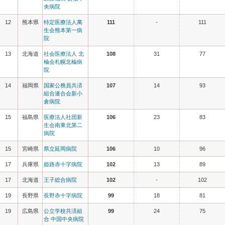
央病院
12
熊本県
特定医療法人萬
111
-
111
生会熊本第一病
院
13
北海道
社会医療法人 北
108
31
77
楡会札幌北楡病
院
14
福岡県
国家公務員共済
107
14
93
組合連合会新小
倉病院
15
福島県
医療法人社団新
106
23
83
生会南東北第二
病院
15
宮崎県
県立延岡病院
106
10
96
17
兵庫県
姫路赤十字病院
102
13
89
17
北海道
王子総合病院
102
-
102
19
長野県
長野赤十字病院
99
18
81
19
広島県
公立学校共済組
99
24
75
合 中国中央病院