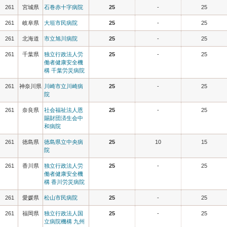
261
宮城県
石巻赤十字病院
25
-
25
261
岐阜県
大垣市民病院
25
-
25
261
北海道
市立旭川病院
25
-
25
261
千葉県
独立行政法人労
25
-
25
働者健康安全機
構 千葉労災病院
261
神奈川県
川崎市立川崎病
25
-
25
院
261
奈良県
社会福祉法人恩
25
-
25
賜財団済生会中
和病院
261
徳島県
徳島県立中央病
25
10
15
院
261
香川県
独立行政法人労
25
-
25
働者健康安全機
構 香川労災病院
261
愛媛県
松山市民病院
25
-
25
261
福岡県
独立行政法人国
25
-
25
立病院機構 九州