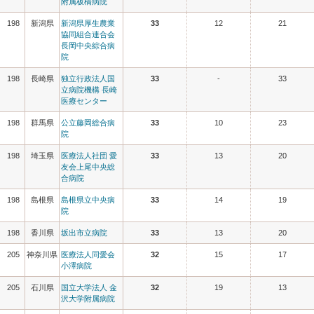
附属板橋病院
198
新潟県
新潟県厚生農業
33
12
21
協同組合連合会
長岡中央綜合病
院
198
長崎県
独立行政法人国
33
-
33
立病院機構 長崎
医療センター
198
群馬県
公立藤岡総合病
33
10
23
院
198
埼玉県
医療法人社団 愛
33
13
20
友会上尾中央総
合病院
198
島根県
島根県立中央病
33
14
19
院
198
香川県
坂出市立病院
33
13
20
205
神奈川県
医療法人同愛会
32
15
17
小澤病院
205
石川県
国立大学法人 金
32
19
13
沢大学附属病院