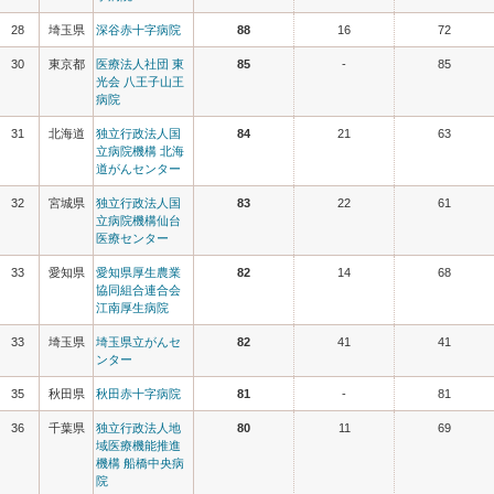
28
埼玉県
深谷赤十字病院
88
16
72
30
東京都
医療法人社団 東
85
-
85
光会 八王子山王
病院
31
北海道
独立行政法人国
84
21
63
立病院機構 北海
道がんセンター
32
宮城県
独立行政法人国
83
22
61
立病院機構仙台
医療センター
33
愛知県
愛知県厚生農業
82
14
68
協同組合連合会
江南厚生病院
33
埼玉県
埼玉県立がんセ
82
41
41
ンター
35
秋田県
秋田赤十字病院
81
-
81
36
千葉県
独立行政法人地
80
11
69
域医療機能推進
機構 船橋中央病
院