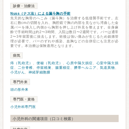
診療・治療法
Nuss（ナス法）による漏斗胸の手術
先天的な胸骨のへこみ（漏斗胸）を治療する低侵襲手術です。左
右に数cmの切開を入れ、胸腔鏡で胸の内部を見ながら湾曲した金
属バーを挿入し内側から胸郭を押し上げ外見を整えます。全身麻
酔で手術時間は約2〜3時間、入院は数日〜2週間です。バーは通常
2〜3年留置後に抜去します。術後は強い痛みが生じるため鎮痛管
理が必要で、バーのずれや感染、血胸などの合併症にも注意が必
要です。本治療は保険適用となります。
病気
痔（乳幼児）
、
便秘（乳幼児）
、
心房中隔欠損症
、
心室中隔欠損
症
、
二分脊椎
、
停留精巣
、
腸重積症
、
臍帯ヘルニア
、
気道異物
、
小児がん
、
神経芽細胞腫
専門外来
頭の形外来
専門医・資格
小児外科専門医
小児外科の関連項目（口コミ検索）