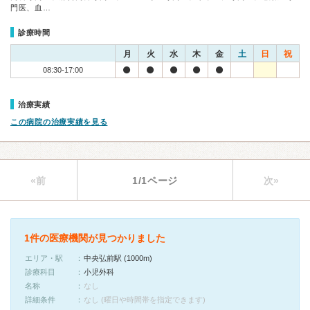
門医、血…
診療時間
月
火
水
木
金
土
日
祝
08:30-17:00
治療実績
この病院の治療実績を見る
«前
1/1ページ
次»
1件の医療機関が見つかりました
エリア・駅
中央弘前駅 (1000m)
診療科目
小児外科
名称
なし
詳細条件
なし (曜日や時間帯を指定できます)