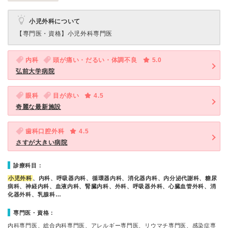
小児外科について
【専門医・資格】
小児外科専門医
内科
頭が痛い・だるい・体調不良
5.0
弘前大学病院
眼科
目が赤い
4.5
奇麗な最新施設
歯科口腔外科
4.5
さすが大きい病院
診療科目：
小児外科
、内科、呼吸器内科、循環器内科、消化器内科、内分泌代謝科、糖尿
病科、神経内科、血液内科、腎臓内科、外科、呼吸器外科、心臓血管外科、消
化器外科、乳腺科…
専門医・資格：
内科専門医、総合内科専門医、アレルギー専門医、リウマチ専門医、感染症専