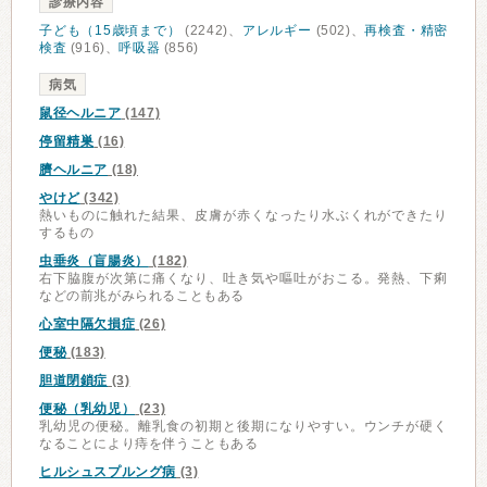
診療内容
子ども（15歳頃まで）
(2242)、
アレルギー
(502)、
再検査・精密
検査
(916)、
呼吸器
(856)
病気
鼠径ヘルニア
(147)
停留精巣
(16)
臍ヘルニア
(18)
やけど
(342)
熱いものに触れた結果、皮膚が赤くなったり水ぶくれができたり
するもの
虫垂炎（盲腸炎）
(182)
右下脇腹が次第に痛くなり、吐き気や嘔吐がおこる。発熱、下痢
などの前兆がみられることもある
心室中隔欠損症
(26)
便秘
(183)
胆道閉鎖症
(3)
便秘（乳幼児）
(23)
乳幼児の便秘。離乳食の初期と後期になりやすい。ウンチが硬く
なることにより痔を伴うこともある
ヒルシュスプルング病
(3)