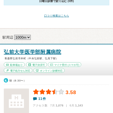
日曜日診療で絞り込む (0件)
口コミ検索はこちら
駅周辺
弘前大学医学部附属病院
青森県弘前市本町（中央弘前駅、弘高下駅）
駐車場あり
電子決済可
マイナ受付
(スマホ可)
電子処方せん対応
オンライン診療対応
朝（8:30〜）
3.58
11件
アクセス数 7月:
1,076
| 6月:
1,143