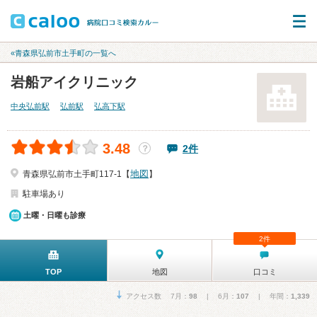
«青森県弘前市土手町の一覧へ
岩船アイクリニック
中央弘前駅
弘前駅
弘高下駅
3.48
2件
？
地図
青森県弘前市土手町117-1【
】
駐車場あり
土曜・日曜も診療
2件
TOP
地図
口コミ
アクセス数 7月：
98
| 6月：
107
| 年間：
1,339