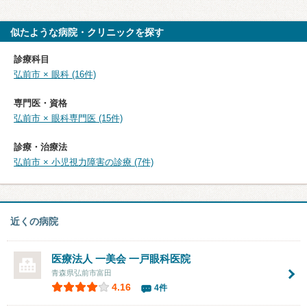
似たような病院・クリニックを探す
診療科目
弘前市 × 眼科 (16件)
専門医・資格
弘前市 × 眼科専門医 (15件)
診療・治療法
弘前市 × 小児視力障害の診療 (7件)
近くの病院
医療法人 一美会
一戸眼科医院
青森県弘前市富田
4.16
4件