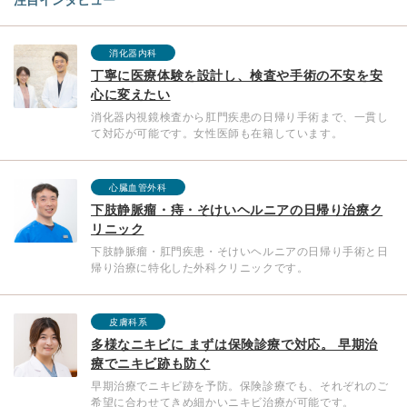
消化器内科
丁寧に医療体験を設計し、検査や手術の不安を安
心に変えたい
消化器内視鏡検査から肛門疾患の日帰り手術まで、一貫し
て対応が可能です。女性医師も在籍しています。
心臓血管外科
下肢静脈瘤・痔・そけいヘルニアの日帰り治療ク
リニック
下肢静脈瘤・肛門疾患・そけいヘルニアの日帰り手術と日
帰り治療に特化した外科クリニックです。
皮膚科系
多様なニキビに まずは保険診療で対応。 早期治
療でニキビ跡も防ぐ
早期治療でニキビ跡を予防。保険診療でも、それぞれのご
希望に合わせてきめ細かいニキビ治療が可能です。