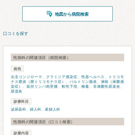
地図から病院検索
口コミを探す
性病科の関連項目（病院検索）
病気
尖圭コンジローマ
、
クラミジア感染症
、
性器ヘルペス
、
トリコモ
ナス膣炎（膣トリコモナス症）
、
バルトリン腺炎
、
淋病（淋菌感
染症）
、
鼠径リンパ肉芽腫
、
軟性下疳
、
梅毒
、
非淋菌性尿道炎
、
尿道炎
診療科目
泌尿器科
、
婦人科
、
産婦人科
性病科の関連項目（口コミ検索）
診療内容