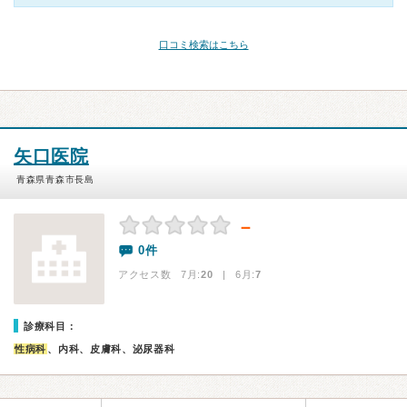
口コミ検索はこちら
矢口医院
青森県青森市長島
－
0件
アクセス数 7月:
20
| 6月:
7
診療科目：
性病科
、内科、皮膚科、泌尿器科