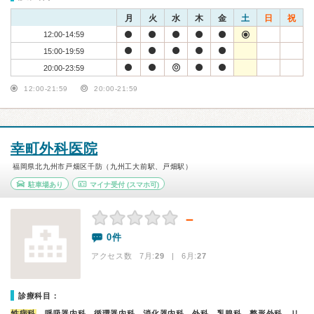
月
火
水
木
金
土
日
祝
12:00-14:59
15:00-19:59
20:00-23:59
12:00-21:59
20:00-21:59
幸町外科医院
福岡県北九州市戸畑区千防（九州工大前駅、戸畑駅）
駐車場あり
マイナ受付
(スマホ可)
－
0件
アクセス数 7月:
29
| 6月:
27
診療科目：
性病科
、呼吸器内科、循環器内科、消化器内科、外科、乳腺科、整形外科、リ