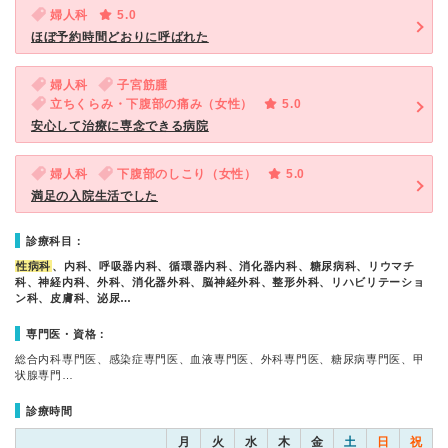
婦人科
5.0
ほぼ予約時間どおりに呼ばれた
婦人科
子宮筋腫
立ちくらみ・下腹部の痛み（女性）
5.0
安心して治療に専念できる病院
婦人科
下腹部のしこり（女性）
5.0
満足の入院生活でした
診療科目：
性病科
、内科、呼吸器内科、循環器内科、消化器内科、糖尿病科、リウマチ
科、神経内科、外科、消化器外科、脳神経外科、整形外科、リハビリテーショ
ン科、皮膚科、泌尿…
専門医・資格：
総合内科専門医、感染症専門医、血液専門医、外科専門医、糖尿病専門医、甲
状腺専門…
診療時間
月
火
水
木
金
土
日
祝