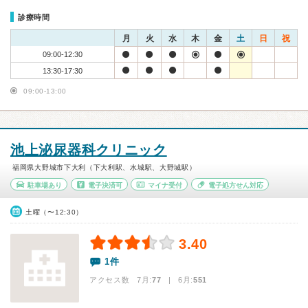
診療時間
月
火
水
木
金
土
日
祝
09:00-12:30
13:30-17:30
09:00-13:00
池上泌尿器科クリニック
福岡県大野城市下大利（下大利駅、水城駅、大野城駅）
駐車場あり
電子決済可
マイナ受付
電子処方せん対応
土曜（〜12:30）
3.40
1件
アクセス数 7月:
77
| 6月:
551