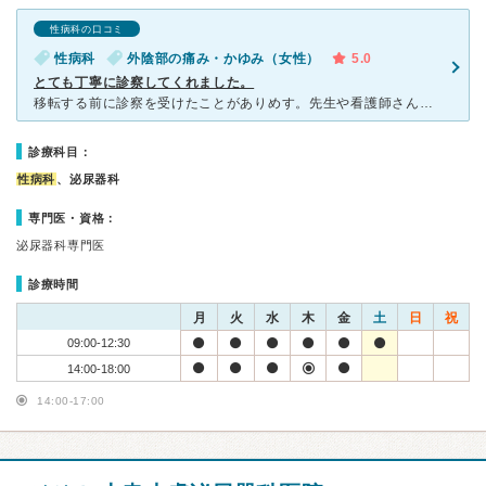
性病科の口コミ
性病科
外陰部の痛み・かゆみ（女性）
5.0
とても丁寧に診察してくれました。
移転する前に診察を受けたことがありめす。先生や看護師さんにはとても優しく対応していただにました。恥ずかしいと思っていた診察も先生の丁寧な対応と安心させてくれる声かけで、気持ちも和らぎ受診することができ
診療科目：
性病科
、泌尿器科
専門医・資格：
泌尿器科専門医
診療時間
月
火
水
木
金
土
日
祝
09:00-12:30
14:00-18:00
14:00-17:00