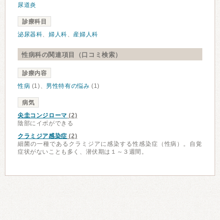
尿道炎
診療科目
泌尿器科
、
婦人科
、
産婦人科
性病科の関連項目（口コミ検索）
診療内容
性病
(1)、
男性特有の悩み
(1)
病気
尖圭コンジローマ
(2)
陰部にイボができる
クラミジア感染症
(2)
細菌の一種であるクラミジアに感染する性感染症（性病）。自覚
症状がないことも多く、潜伏期は１～３週間。