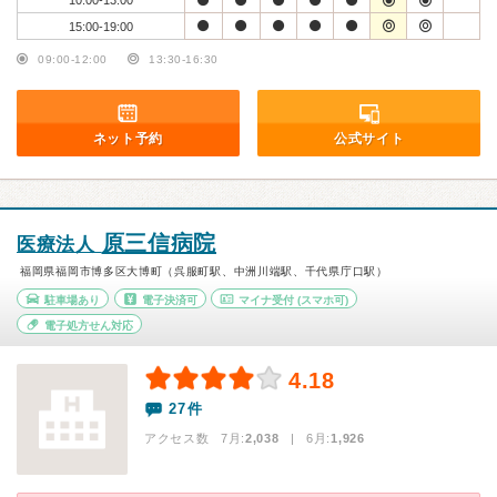
10:00-13:00
15:00-19:00
09:00-12:00
13:30-16:30
ネット予約
公式サイト
原三信病院
医療法人
福岡県福岡市博多区大博町（呉服町駅、中洲川端駅、千代県庁口駅）
駐車場あり
電子決済可
マイナ受付
(スマホ可)
電子処方せん対応
4.18
27件
アクセス数 7月:
2,038
| 6月:
1,926