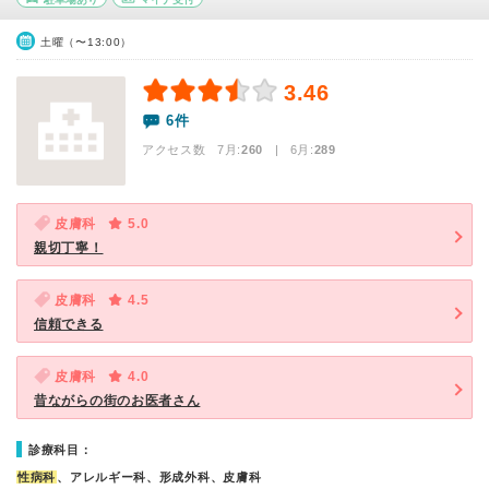
土曜（〜13:00）
3.46
6件
アクセス数 7月:
260
| 6月:
289
皮膚科
5.0
親切丁寧！
皮膚科
4.5
信頼できる
皮膚科
4.0
昔ながらの街のお医者さん
診療科目：
性病科
、アレルギー科、形成外科、皮膚科