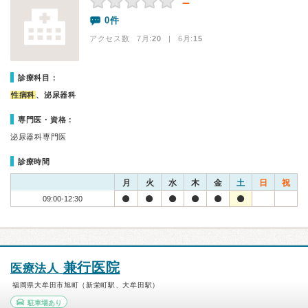
－
0件
アクセス数 7月:
20
| 6月:
15
診療科目：
性病科
、泌尿器科
専門医・資格：
泌尿器科専門医
診療時間
月
火
水
木
金
土
日
祝
09:00-12:30
兼行医院
医療法人
福岡県大牟田市旭町（新栄町駅、大牟田駅）
駐車場あり