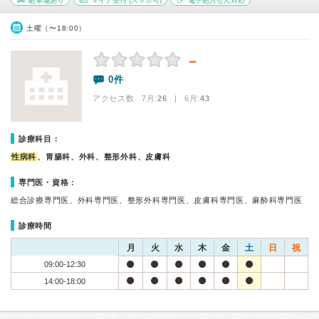
駐車場あり
マイナ受付
(スマホ可)
電子処方せん対応
土曜（〜18:00）
－
0件
アクセス数 7月:
26
| 6月:
43
診療科目：
性病科
、胃腸科、外科、整形外科、皮膚科
専門医・資格：
総合診療専門医、外科専門医、整形外科専門医、皮膚科専門医、麻酔科専門医
診療時間
月
火
水
木
金
土
日
祝
09:00-12:30
14:00-18:00