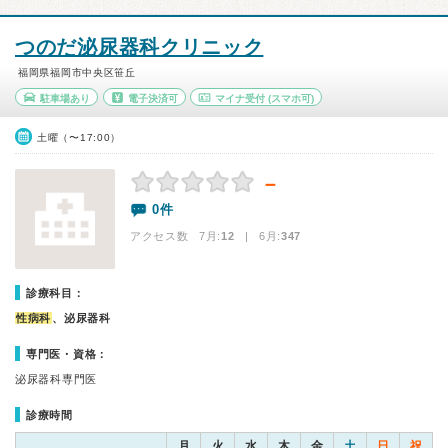
つのだ泌尿器科クリニック
福岡県福岡市中央区笹丘
駐車場あり
電子決済可
マイナ受付
(スマホ可)
土曜（〜17:00）
－
0件
アクセス数 7月:
12
| 6月:
347
診療科目：
性病科
、泌尿器科
専門医・資格：
泌尿器科専門医
診療時間
月
火
水
木
金
土
日
祝