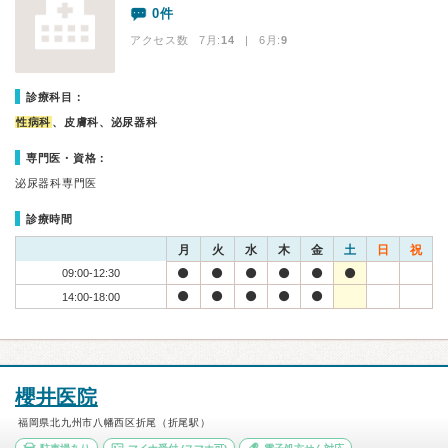
0件
アクセス数 7月:
14
| 6月:
9
診療科目：
性病科
、皮膚科、泌尿器科
専門医・資格：
泌尿器科専門医
診療時間
月
火
水
木
金
土
日
祝
09:00-12:30
14:00-18:00
櫻井医院
福岡県北九州市八幡西区折尾（折尾駅）