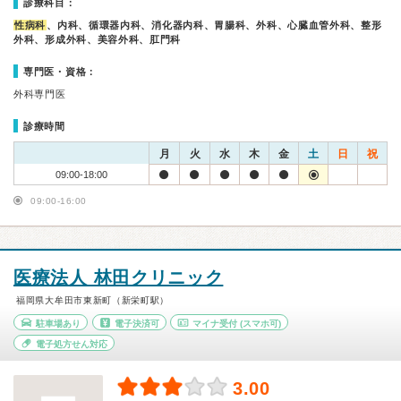
診療科目：
性病科
、内科、循環器内科、消化器内科、胃腸科、外科、心臓血管外科、整形
外科、形成外科、美容外科、肛門科
専門医・資格：
外科専門医
診療時間
月
火
水
木
金
土
日
祝
09:00-18:00
09:00-16:00
医療法人 林田クリニック
福岡県大牟田市東新町（新栄町駅）
駐車場あり
電子決済可
マイナ受付
(スマホ可)
電子処方せん対応
3.00