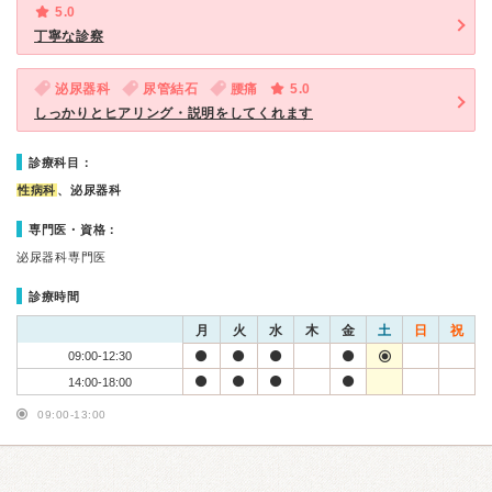
5.0
丁寧な診察
泌尿器科
尿管結石
腰痛
5.0
しっかりとヒアリング・説明をしてくれます
診療科目：
性病科
、泌尿器科
専門医・資格：
泌尿器科専門医
診療時間
月
火
水
木
金
土
日
祝
09:00-12:30
14:00-18:00
09:00-13:00