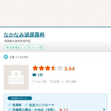
なかなみ泌尿器科
福岡県久留米市長門石
駐車場あり
マイナ受付
土曜（〜13:00）
3.54
1件
アクセス数 7月:
131
| 6月:
100
性病科の口コミ
性病科
尖圭コンジローマ
外陰部の痛み・かゆみ（女性）
5.0