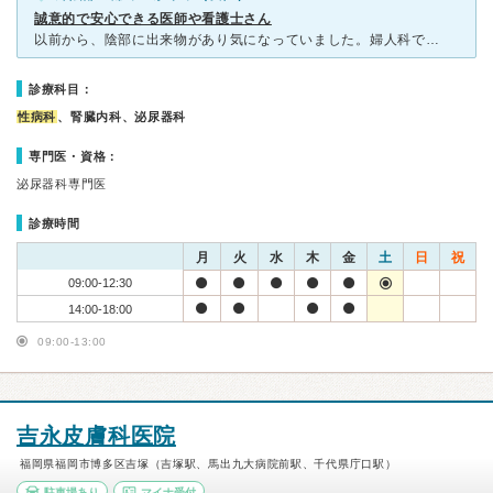
誠意的で安心できる医師や看護士さん
以前から、陰部に出来物があり気になっていました。婦人科でみてもらったときは、気にしすぎだと言われましたが、出来物も増えてきたため、今回はこちらの病院で診てもらいました。 コンジローマでした。やはり、
診療科目：
性病科
、腎臓内科、泌尿器科
専門医・資格：
泌尿器科専門医
診療時間
月
火
水
木
金
土
日
祝
09:00-12:30
14:00-18:00
09:00-13:00
吉永皮膚科医院
福岡県福岡市博多区吉塚（吉塚駅、馬出九大病院前駅、千代県庁口駅）
駐車場あり
マイナ受付