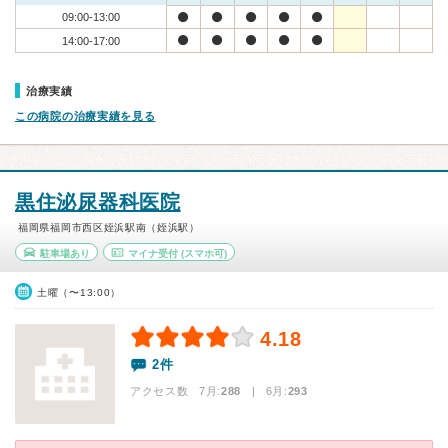
09:00-13:00
14:00-17:00
治療実績
この病院の治療実績を見る
黒住泌尿器科医院
福岡県福岡市西区姪浜駅南（姪浜駅）
駐車場あり
マイナ受付
(スマホ可)
土曜（〜13:00）
4.18
2件
アクセス数 7月:
288
| 6月:
293