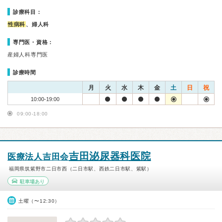
診療科目：
性病科
、婦人科
専門医・資格：
産婦人科専門医
診療時間
月
火
水
木
金
土
日
祝
10:00-19:00
09:00-18:00
吉田泌尿器科医院
医療法人吉田会
福岡県筑紫野市二日市西（二日市駅、西鉄二日市駅、紫駅）
駐車場あり
土曜（〜12:30）