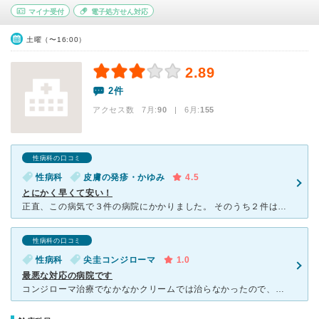
マイナ受付
電子処方せん対応
土曜（〜16:00）
2.89
2件
アクセス数 7月:
90
| 6月:
155
性病科の口コミ
性病科
皮膚の発疹・かゆみ
4.5
とにかく早くて安い！
正直、この病気で３件の病院にかかりました。 そのうち２件は良心的でオススメですが、一番対応の良かったコチラで治療を受けました(当日切除施術を行えました)。 結論から申しますと、この病気は「
性病科の口コミ
性病科
尖圭コンジローマ
1.0
最悪な対応の病院です
コンジローマ治療でなかなかクリームでは治らなかったので、口コミ評価見て受診したのですが、最悪でした。 検診かと思いきや何の説明もなく急にメスで焼かれ、終わった後血が出てたのにも関わらず、対応の仕方も