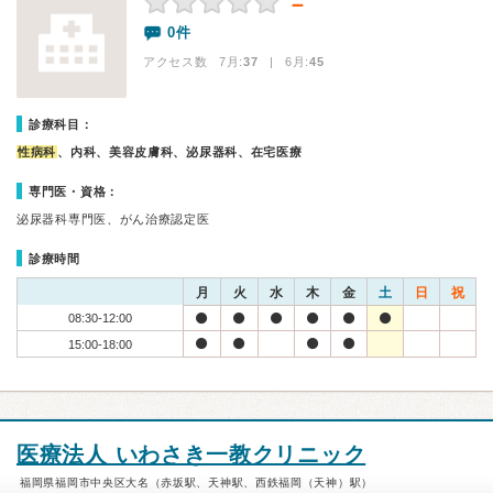
－
0件
アクセス数 7月:
37
| 6月:
45
診療科目：
性病科
、内科、美容皮膚科、泌尿器科、在宅医療
専門医・資格：
泌尿器科専門医、がん治療認定医
診療時間
月
火
水
木
金
土
日
祝
08:30-12:00
15:00-18:00
医療法人 いわさき一教クリニック
福岡県福岡市中央区大名（赤坂駅、天神駅、西鉄福岡（天神）駅）