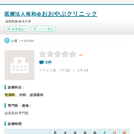
おおやぶクリニック
医療法人裕和会
福岡県飯塚市川津
駐車場あり
マイナ受付
土曜（〜13:00）
－
0件
アクセス数 7月:
22
| 6月:
14
診療科目：
性病科
、内科、泌尿器科
専門医・資格：
泌尿器科専門医
診療時間
月
火
水
木
金
土
日
祝