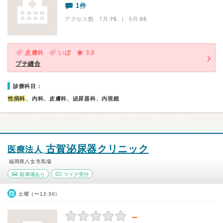
1件
アクセス数 7月:
76
| 6月:
65
皮膚科
いぼ
3.0
プチ縫合
診療科目：
性病科
、内科、皮膚科、泌尿器科、内視鏡
古賀泌尿器クリニック
医療法人
福岡県八女市馬場
駐車場あり
マイナ受付
土曜（〜12:30）
－