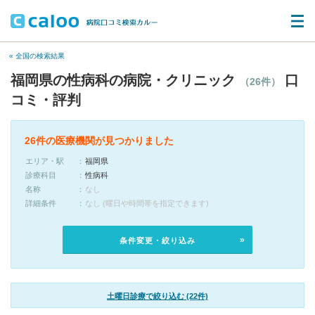
« 全国の検索結果
福岡県の性病科の病院・クリニック
口
（26件）
コミ・評判
26件の医療機関が見つかりました
エリア・駅
福岡県
診療科目
性病科
名称
なし
詳細条件
なし (曜日や時間帯を指定できます)
条件変更・絞り込み
土曜日診療で絞り込む (22件)