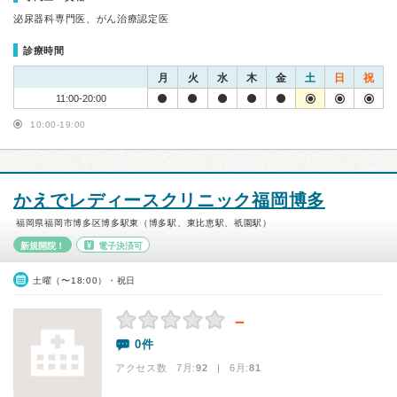
泌尿器科専門医、がん治療認定医
診療時間
月
火
水
木
金
土
日
祝
11:00-20:00
10:00-19:00
かえでレディースクリニック福岡博多
福岡県福岡市博多区博多駅東（博多駅、東比恵駅、祇園駅）
新規開院！
電子決済可
土曜（〜18:00）・祝日
－
0件
アクセス数 7月:
92
| 6月:
81