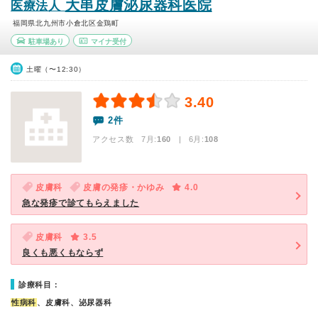
大串皮膚泌尿器科医院
医療法人
福岡県北九州市小倉北区金鶏町
駐車場あり
マイナ受付
土曜（〜12:30）
3.40
2件
アクセス数 7月:
160
| 6月:
108
皮膚科
皮膚の発疹・かゆみ
4.0
急な発疹で診てもらえました
皮膚科
3.5
良くも悪くもならず
診療科目：
性病科
、皮膚科、泌尿器科