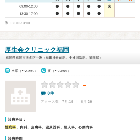
09:00-12:30
13:30-17:00
09:00-13:00
厚生会クリニック福岡
福岡県福岡市博多区中洲（櫛田神社前駅、中洲川端駅、祇園駅）
土曜（〜21:59）
夜（〜23:59）
－
0件
アクセス数 7月:
19
| 6月:
20
診療科目：
性病科
、内科、皮膚科、泌尿器科、婦人科、心療内科
診療時間