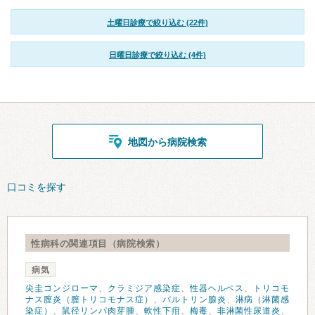
土曜日診療で絞り込む (22件)
日曜日診療で絞り込む (4件)
地図から病院検索
口コミを探す
性病科の関連項目（病院検索）
病気
尖圭コンジローマ
、
クラミジア感染症
、
性器ヘルペス
、
トリコモ
ナス膣炎（膣トリコモナス症）
、
バルトリン腺炎
、
淋病（淋菌感
染症）
、
鼠径リンパ肉芽腫
、
軟性下疳
、
梅毒
、
非淋菌性尿道炎
、