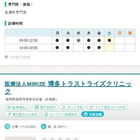
専門医・資格：
皮膚科専門医
診療時間
月
火
水
木
金
土
日
祝
09:00-12:30
14:00-18:00
14:00-18:00
博多トラストライズクリニッ
医療法人MIRIZE
ク
福岡県福岡市博多区吉塚（吉塚駅）
駐車場あり
電子決済可
ネット予約
マイナ受付
(スマホ可)
電子処方せん対応
オンライン診療対応
女医在籍
土曜（〜12:00）
朝（8:30〜）