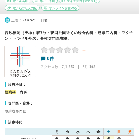
電子決済可
ネット予約
マイナ受付
(スマホ可)
電子処方せん対応
オンライン診療対応
土曜（〜16:30）・日曜
西鉄福岡（天神）駅3分・警固公園近くの総合内科・感染症内科・ワクチ
ン・トラベル外来。各種専門医在籍。
－
0件
アクセス数 7月:
257
| 6月:
192
診療科目：
性病科
、内科
専門医・資格：
感染症専門医
診療時間
月
火
水
木
金
土
日
祝