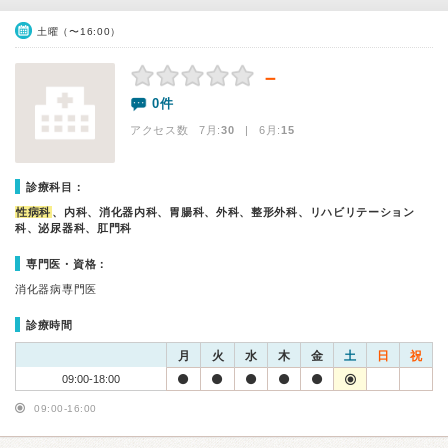
土曜（〜16:00）
－
0件
アクセス数 7月:
30
| 6月:
15
診療科目：
性病科
、内科、消化器内科、胃腸科、外科、整形外科、リハビリテーション
科、泌尿器科、肛門科
専門医・資格：
消化器病専門医
診療時間
月
火
水
木
金
土
日
祝
09:00-18:00
09:00-16:00