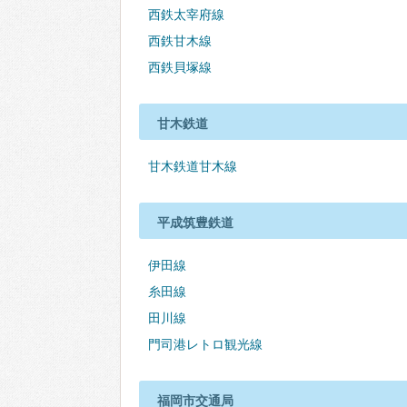
西鉄太宰府線
西鉄甘木線
西鉄貝塚線
甘木鉄道
甘木鉄道甘木線
平成筑豊鉄道
伊田線
糸田線
田川線
門司港レトロ観光線
福岡市交通局