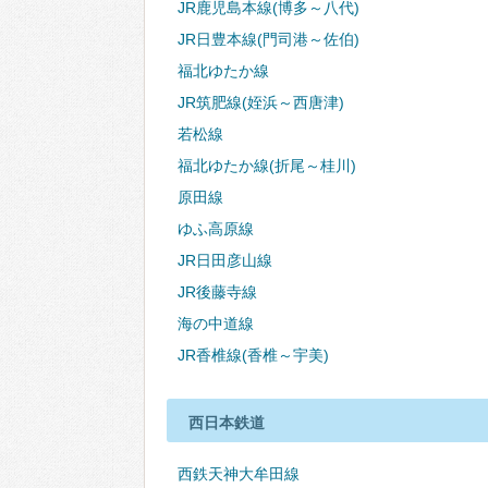
JR鹿児島本線(博多～八代)
JR日豊本線(門司港～佐伯)
福北ゆたか線
JR筑肥線(姪浜～西唐津)
若松線
福北ゆたか線(折尾～桂川)
原田線
ゆふ高原線
JR日田彦山線
JR後藤寺線
海の中道線
JR香椎線(香椎～宇美)
西日本鉄道
西鉄天神大牟田線