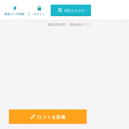
病院をさがす
新規ユーザ登録
ログイン
182,226
病院・
264,163
口コミ
口コミを投稿