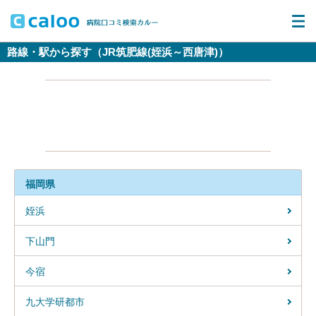
路線・駅から探す（JR筑肥線(姪浜～西唐津)）
福岡県
姪浜
下山門
今宿
九大学研都市