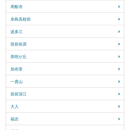
周船寺
糸島高校前
波多江
筑前前原
美咲が丘
加布里
一貴山
筑前深江
大入
福吉