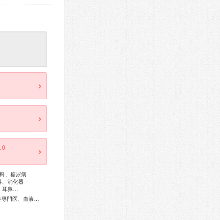
.0
科、糖尿病
科、消化器
、耳鼻…
総合内科専門医、アレルギー専門医、リウマチ専門医、感染症専門医、血液専門医、外科専門医、糖尿病専門医、内分泌代謝科専門医、呼吸器専門医、呼吸器外科専門医、気管支鏡専門医、循環器専門医、不整脈専門医、消化器病専門医、消化器外科専門医、肝臓専門医、消化器内視鏡専門医、泌尿器科専門医、腎臓専門医、透析専門医、神経内科専門医、脳神経外科専門医、整形外科専門医、形成外科専門医、皮膚科専門医、眼科専門医、耳鼻咽喉科専門医、産婦人科専門医、婦人科腫瘍専門医、生殖医療専門医、乳腺専門医、産科婦人科腹腔鏡技術認定医、女性ヘルスケア専門医、小児科専門医、小児神経専門医、認知症専門医、一般病院連携精神医学専門医、麻酔科専門医、細胞診専門医、超音波専門医、病理専門医、レーザー専門医、放射線科専門医、臨床遺伝専門医、救急科専門医、がん薬物療法専門医、がん治療認定医