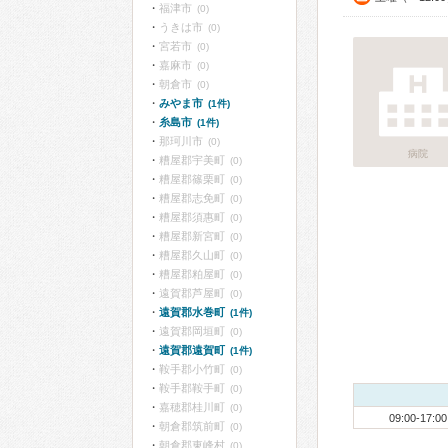
福津市
(0)
うきは市
(0)
宮若市
(0)
嘉麻市
(0)
朝倉市
(0)
みやま市
(1件)
糸島市
(1件)
那珂川市
(0)
病院
糟屋郡宇美町
(0)
糟屋郡篠栗町
(0)
糟屋郡志免町
(0)
糟屋郡須惠町
(0)
糟屋郡新宮町
(0)
糟屋郡久山町
(0)
糟屋郡粕屋町
(0)
遠賀郡芦屋町
(0)
遠賀郡水巻町
(1件)
遠賀郡岡垣町
(0)
遠賀郡遠賀町
(1件)
鞍手郡小竹町
(0)
鞍手郡鞍手町
(0)
嘉穂郡桂川町
(0)
09:00-17:00
朝倉郡筑前町
(0)
朝倉郡東峰村
(0)