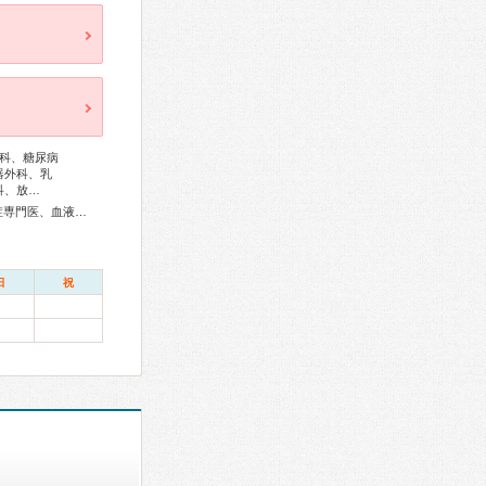
科、糖尿病
器外科、乳
科、放…
総合内科専門医、アレルギー専門医、リウマチ専門医、感染症専門医、血液専門医、外科専門医、糖尿病専門医、内分泌代謝科専門医、呼吸器専門医、呼吸器外科専門医、循環器専門医、心臓血管外科専門医、不整脈専門医、消化器病専門医、消化器外科専門医、肝臓専門医、消化器内視鏡専門医、腎臓専門医、脳血管内治療専門医、神経内科専門医、脳神経外科専門医、整形外科専門医、形成外科専門医、産婦人科専門医、婦人科腫瘍専門医、乳腺専門医、産科婦人科腹腔鏡技術認定医、女性ヘルスケア専門医、麻酔科専門医、病理専門医、核医学専門医、放射線科専門医、救急科専門医、がん薬物療法専門医、がん治療認定医
日
祝