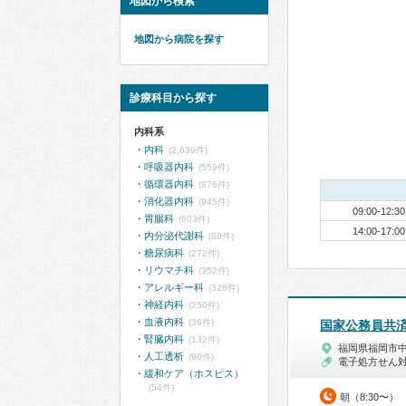
地図から検索
地図から病院を探す
診療科目から探す
内科系
内科
(2,639件)
呼吸器内科
(559件)
循環器内科
(876件)
消化器内科
(945件)
09:00-12:30
胃腸科
(603件)
14:00-17:00
内分泌代謝科
(80件)
糖尿病科
(272件)
リウマチ科
(352件)
アレルギー科
(328件)
神経内科
(250件)
血液内科
(36件)
国家公務員共
腎臓内科
(132件)
福岡県福岡市
人工透析
(90件)
電子処方せん
緩和ケア（ホスピス）
(54件)
朝（8:30〜）