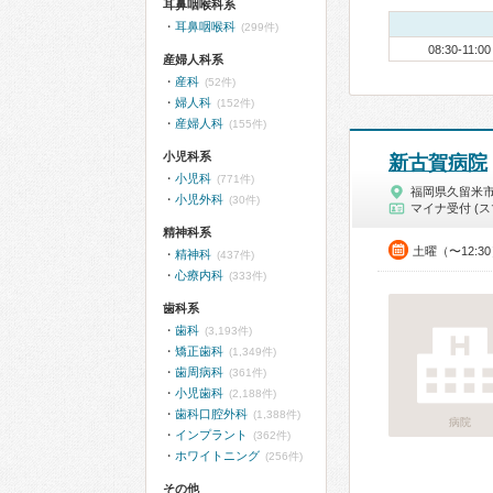
耳鼻咽喉科系
耳鼻咽喉科
(299件)
08:30-11:00
産婦人科系
産科
(52件)
婦人科
(152件)
産婦人科
(155件)
小児科系
新古賀病院
小児科
(771件)
福岡県久留米
小児外科
(30件)
マイナ受付 (ス
精神科系
土曜（〜12:3
精神科
(437件)
心療内科
(333件)
歯科系
歯科
(3,193件)
矯正歯科
(1,349件)
歯周病科
(361件)
小児歯科
(2,188件)
歯科口腔外科
(1,388件)
病院
インプラント
(362件)
ホワイトニング
(256件)
その他