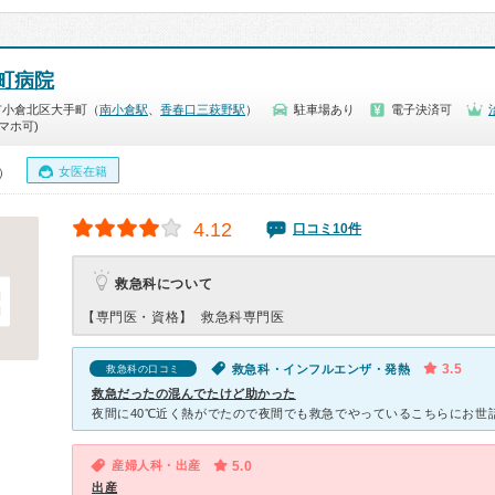
町病院
市小倉北区大手町（
南小倉駅
、
香春口三萩野駅
）
駐車場あり
電子決済可
マホ可)
女医在籍
0）
4.12
口コミ10件
救急科について
【専門医・資格】
救急科専門医
3.5
救急科・インフルエンザ・発熱
救急科の口コミ
救急だったの混んでたけど助かった
産婦人科・出産
5.0
出産