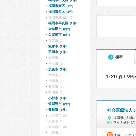
福岡市中央区
(2件)
福岡市南区
(1件)
福岡市西区
(2件)
福岡市城南区
(0)
福岡市早良区
(1件)
大牟田市
(2件)
久留米市
(5件)
直方市
(0)
飯塚市
(1件)
田川市
(1件)
標準
柳川市
(0)
八女市
(0)
筑後市
(1件)
大川市
(0)
1-20
件 / 39
行橋市
(0)
豊前市
(0)
中間市
(0)
小郡市
(1件)
筑紫野市
(2件)
春日市
社会医療法人
(1件)
大野城市
(0)
福岡県小郡市
宗像市
(0)
マイナ受付 (ス
太宰府市
(0)
古賀市
(0)
土曜（〜12:0