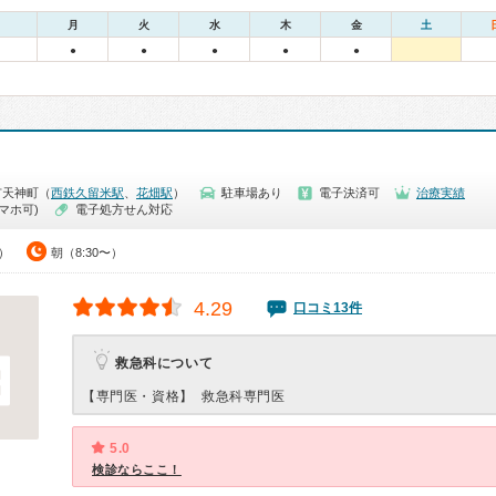
月
火
水
木
金
土
●
●
●
●
●
市天神町（
西鉄久留米駅
、
花畑駅
）
駐車場あり
電子決済可
治療実績
マホ可)
電子処方せん対応
0）
朝（8:30〜）
4.29
口コミ13件
救急科について
【専門医・資格】
救急科専門医
5.0
検診ならここ！