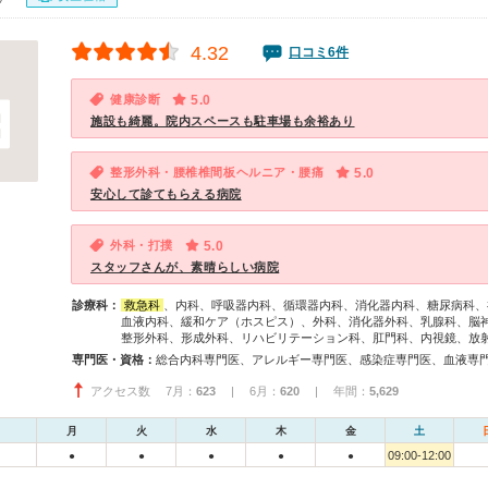
4.32
口コミ6件
健康診断
5.0
施設も綺麗。院内スペースも駐車場も余裕あり
整形外科・腰椎椎間板ヘルニア・腰痛
5.0
安心して診てもらえる病院
外科・打撲
5.0
スタッフさんが、素晴らしい病院
診療科：
救急科
、内科、呼吸器内科、循環器内科、消化器内科、糖尿病科、
血液内科、緩和ケア（ホスピス）、外科、消化器外科、乳腺科、脳
整形外科、形成外科、リハビリテーション科、肛門科、内視鏡、放
専門医・資格：
アクセス数 7月：
623
| 6月：
620
| 年間：
5,629
月
火
水
木
金
土
09:00-12:00
●
●
●
●
●