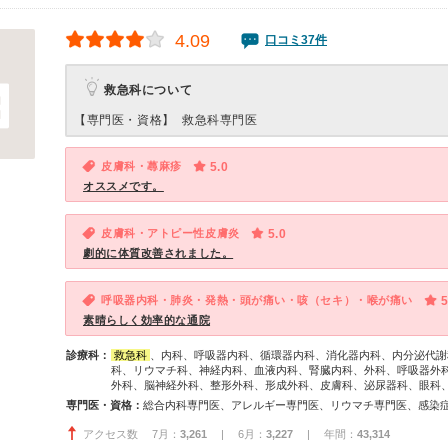
4.09
口コミ37件
救急科について
【専門医・資格】
救急科専門医
皮膚科・蕁麻疹
5.0
オススメです。
皮膚科・アトピー性皮膚炎
5.0
劇的に体質改善されました。
呼吸器内科・肺炎・発熱・頭が痛い・咳（セキ）・喉が痛い
5
素晴らしく効率的な通院
診療科：
救急科
、内科、呼吸器内科、循環器内科、消化器内科、内分泌代謝
科、リウマチ科、神経内科、血液内科、腎臓内科、外科、呼吸器外
外科、脳神経外科、整形外科、形成外科、皮膚科、泌尿器科、眼科
専門医・資格：
アクセス数 7月：
3,261
| 6月：
3,227
| 年間：
43,314