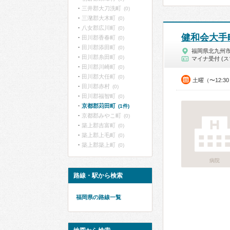
三井郡大刀洗町
(0)
三潴郡大木町
(0)
八女郡広川町
(0)
健和会大手
田川郡香春町
(0)
田川郡添田町
(0)
福岡県北九州
田川郡糸田町
(0)
マイナ受付 (ス
田川郡川崎町
(0)
田川郡大任町
(0)
土曜（〜12:3
田川郡赤村
(0)
田川郡福智町
(0)
京都郡苅田町
(1件)
京都郡みやこ町
(0)
築上郡吉富町
(0)
築上郡上毛町
(0)
築上郡築上町
(0)
病院
路線・駅から検索
福岡県の路線一覧