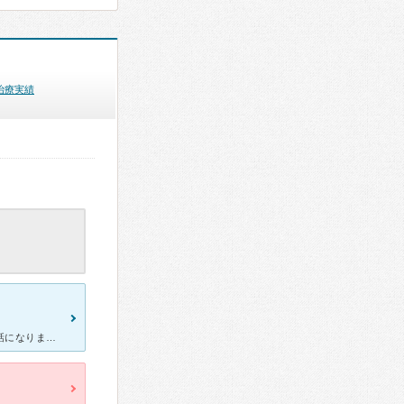
治療実績
夜間に40℃近く熱がでたので夜間でも救急でやっているこちらにお世話になりました。救急車の出入りも多く急患の方で待合室はごったがえしていました。1時間近くは待ったと思われますがインフルエンザの検査と解熱