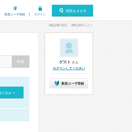
病院をさがす
新規ユーザ登録
ログイン
182,226
病院・
264,163
口コミ
ゲスト
さん
ログインしてください
新規ユーザ登録
絞り込み »