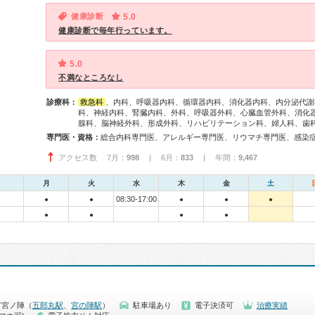
健康診断
5.0
健康診断で毎年行っています。
5.0
不満なところなし
診療科：
救急科
、内科、呼吸器内科、循環器内科、消化器内科、内分泌代謝
科、神経内科、腎臓内科、外科、呼吸器外科、心臓血管外科、消化
腺科、脳神経外科、形成外科、リハビリテーション科、婦人科、歯
専門医・資格：
アクセス数 7月：
998
| 6月：
833
| 年間：
9,467
月
火
水
木
金
土
08:30-17:00
●
●
●
●
●
●
●
●
●
市宮ノ陣（
五郎丸駅
、
宮の陣駅
）
駐車場あり
電子決済可
治療実績