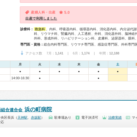
産婦人科・出産
5.0
出産で利用しました
診療科：
救急科
、内科、呼吸器内科、循環器内科、消化器内科、内分泌代謝
科、リウマチ科、腎臓内科、人工透析、外科、消化器外科、脳神経
外科、形成外科、リハビリテーション科、皮膚科、泌尿器科、眼科
専門医・資格：
アクセス数 7月：
1,141
| 6月：
1,174
| 年間：
12,188
月
火
水
木
金
土
●
●
●
●
●
●
14:00-16:30
●
●
浜の町病院
済組合連合会
中央区長浜（
天神駅
、
赤坂駅
）
駐車場あり
電子決済可
治療実績
マ
対応