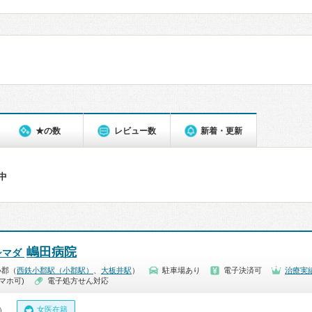
★の数
レビュー数
新着・更新
件中
嶋田病院
シマダ
小郡（
西鉄小郡駅（小郡駅）
、
大板井駅
）
駐車場あり
電子決済可
治療実
マホ可)
電子処方せん対応
女医在籍
0）