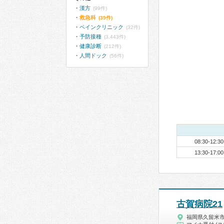
漢方
(99件)
救急科
(39件)
ペインクリニック
(32件)
予防接種
(3,443件)
健康診断
(212件)
人間ドック
(56件)
08:30-12:30
13:30-17:00
古賀病院21
福岡県久留米