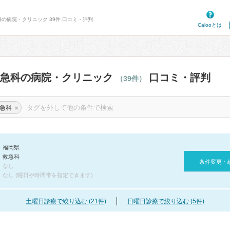
科の病院・クリニック 39件 口コミ・評判
Calooとは
救急科の病院・クリニック
口コミ・評判
（39件）
×
急科
福岡県
救急科
条件変更・
なし
なし (曜日や時間帯を指定できます)
土曜日診療で絞り込む (21件)
日曜日診療で絞り込む (5件)