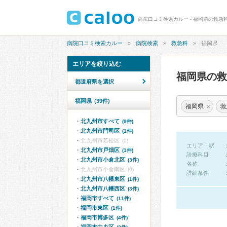
病院口コミ検索カルー - 福岡県の救急
病院口コミ検索カルー
病院検索
救急科
福岡県
エリアを絞り込む
福岡県の
都道府県を選択
福岡県
(39件)
×
福岡県
救
北九州市すべて
(9件)
北九州市門司区
(1件)
北九州市若松区
(0)
エリア・駅
北九州市戸畑区
(1件)
診療科目
北九州市小倉北区
(3件)
名称
北九州市小倉南区
(0)
詳細条件
北九州市八幡東区
(1件)
北九州市八幡西区
(3件)
福岡市すべて
(11件)
福岡市東区
(1件)
福岡市博多区
(4件)