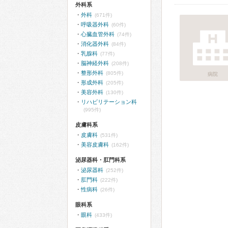
外科系
外科
(671件)
呼吸器外科
(60件)
心臓血管外科
(74件)
消化器外科
(84件)
乳腺科
(77件)
脳神経外科
(208件)
整形外科
(805件)
病院
形成外科
(205件)
美容外科
(130件)
リハビリテーション科
(995件)
皮膚科系
皮膚科
(531件)
美容皮膚科
(162件)
泌尿器科・肛門科系
泌尿器科
(252件)
肛門科
(222件)
性病科
(26件)
眼科系
眼科
(433件)