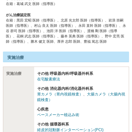
在籍：葛城 武文 医師（指導医）
がん治療認定医
在籍：⿊⽥ 宏昭 医師（指導医）、北原 光太郎 医師（指導医）、岩浪 崇嗣
医師（指導医）、村⼭ 良太 医師（指導医）、永⽥ 直幹 医師（指導医）、永
⾕ 群司 医師（指導医）、池⽥ 洋 医師（指導医）、渡橋 剛 医師（指導
医）、花桐 武志 医師（指導医）、藤本 英典 医師（指導医）、野中 宏亮 医
師（指導医）、勝木 健⽂ 医師、厚井 志郎 医師、豊福 篤志 医師
実施治療
実施治療
その他 呼吸器内科/呼吸器外科系
在宅酸素療法
その他 消化器内科/消化器外科系
胃カメラ（胃内視鏡検査）
、
大腸カメラ（大腸内視
鏡検査）
心疾患
ペースメーカー植込み術
その他 循環器科系
経皮的冠動脈インターベーション(PCI)