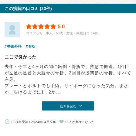
この病院の口コミ (23件)
5.0
ココアっち（本人・60代・女性・掲載口コミ4件）
整形外科
骨折
ここで良かった
去年・今年と4ヶ月の間に転倒・骨折で、救急で搬送。1回目
が左足の足首と大腿骨の骨折、2回目が股関節の骨折。すべて
左足。
プレートとボルトでも手術。サイボーグになった気分。まさ
か、歩けるまでに1．2か...
続きを読む
2024年受診 / 2024年04月投稿
11人が参考になった