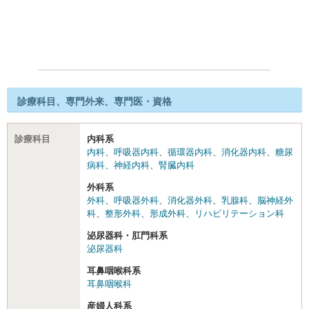
診療科目、専門外来、専門医・資格
診療科目
内科系
内科
、
呼吸器内科
、
循環器内科
、
消化器内科
、
糖尿
病科
、
神経内科
、
腎臓内科
外科系
外科
、
呼吸器外科
、
消化器外科
、
乳腺科
、
脳神経外
科
、
整形外科
、
形成外科
、
リハビリテーション科
泌尿器科・肛門科系
泌尿器科
耳鼻咽喉科系
耳鼻咽喉科
産婦人科系