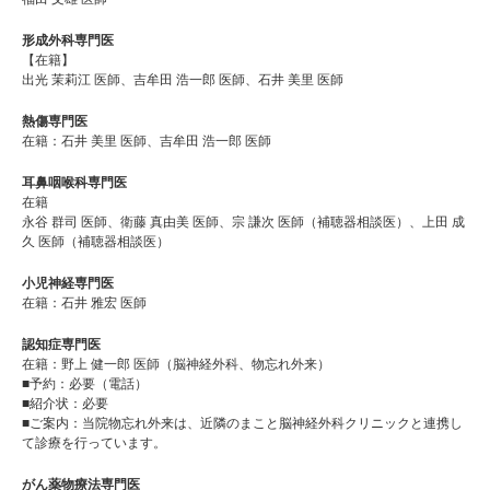
形成外科専門医
【在籍】
出光 茉莉江 医師、吉牟田 浩一郎 医師、石井 美里 医師
熱傷専門医
在籍：石井 美里 医師、吉牟田 浩一郎 医師
耳鼻咽喉科専門医
在籍
永谷 群司 医師、衛藤 真由美 医師、宗 謙次 医師（補聴器相談医）、上田 成
久 医師（補聴器相談医）
小児神経専門医
在籍：石井 雅宏 医師
認知症専門医
在籍：野上 健一郎 医師（脳神経外科、物忘れ外来）
■予約：必要（電話）
■紹介状：必要
■ご案内：当院物忘れ外来は、近隣のまこと脳神経外科クリニックと連携し
て診療を行っています。
がん薬物療法専門医