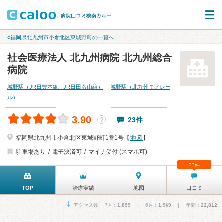
«福岡県北九州市小倉北区東城野町の一覧へ
社会医療法人 北九州病院 北九州総合
病院
城野駅（JR日豊本線、JR日田彦山線）
城野駅（北九州モノレー
ル）
3.90
23件
？
地図
福岡県北九州市小倉北区東城野町1番1号【
】
駐車場あり
電子決済可
マイナ受付 (スマホ可)
23件
TOP
治療実績
地図
口コミ
アクセス数 7月：
1,899
| 6月：
1,969
| 年間：
22,812