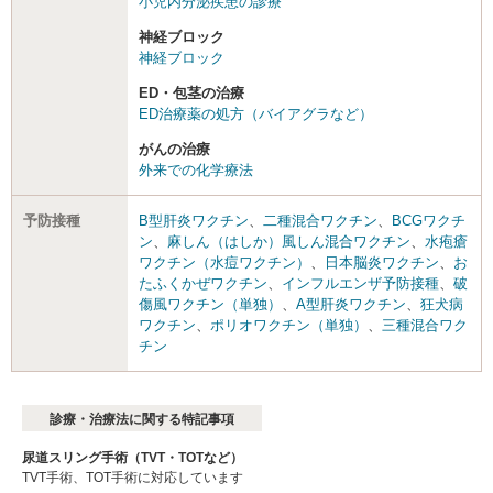
小児内分泌疾患の診療
神経ブロック
神経ブロック
ED・包茎の治療
ED治療薬の処方（バイアグラなど）
がんの治療
外来での化学療法
予防接種
B型肝炎ワクチン
、
二種混合ワクチン
、
BCGワクチ
ン
、
麻しん（はしか）風しん混合ワクチン
、
水疱瘡
ワクチン（水痘ワクチン）
、
日本脳炎ワクチン
、
お
たふくかぜワクチン
、
インフルエンザ予防接種
、
破
傷風ワクチン（単独）
、
A型肝炎ワクチン
、
狂犬病
ワクチン
、
ポリオワクチン（単独）
、
三種混合ワク
チン
診療・治療法に関する特記事項
尿道スリング手術（TVT・TOTなど）
TVT手術、TOT手術に対応しています