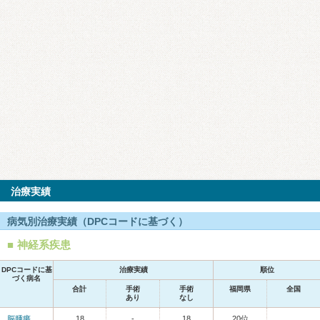
治療実績
病気別治療実績（DPCコードに基づく）
神経系疾患
DPCコードに基
治療実績
順位
づく病名
合計
手術
手術
福岡県
全国
あり
なし
脳腫瘍
18
-
18
20位