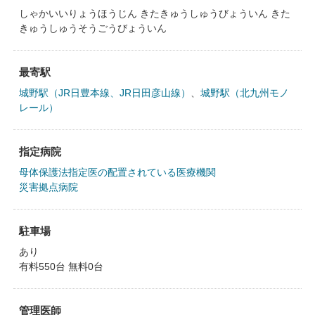
しゃかいいりょうほうじん きたきゅうしゅうびょういん きた
きゅうしゅうそうごうびょういん
最寄駅
城野駅（JR日豊本線、JR日田彦山線）
、
城野駅（北九州モノ
レール）
指定病院
母体保護法指定医の配置されている医療機関
災害拠点病院
駐車場
あり
有料550台 無料0台
管理医師