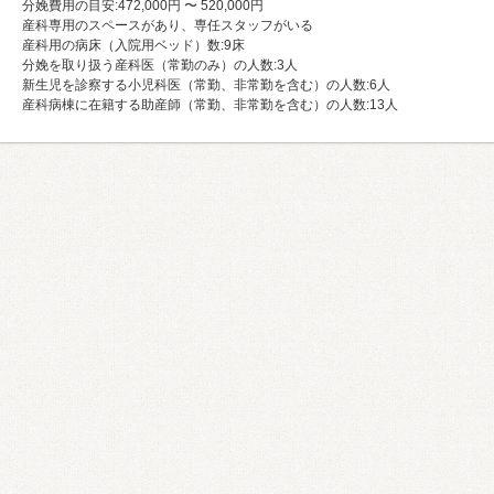
分娩費用の目安:472,000円 〜 520,000円
産科専用のスペースがあり、専任スタッフがいる
産科用の病床（入院用ベッド）数:9床
分娩を取り扱う産科医（常勤のみ）の人数:3⼈
新生児を診察する小児科医（常勤、非常勤を含む）の人数:6⼈
産科病棟に在籍する助産師（常勤、非常勤を含む）の人数:13⼈