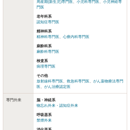
周産期(新生児)専門医
、
小児科専門医
、
小児神経専
門医
老年科系
認知症専門医
精神科系
精神科専門医
、
心療内科専門医
麻酔科系
麻酔科専門医
検査系
病理専門医
その他
放射線科専門医
、
救急科専門医
、
がん薬物療法専門
医
、
がん治療認定医
専門外来
脳・神経系
物忘れ外来・認知症外来
呼吸器系
禁煙外来
消化器系