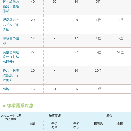
肺・縦隔の
40
20
20
5位
感染、膿瘍
形成
呼吸器のア
20
-
20
1位
16位
スペルギル
ス症
呼吸器の結
17
-
17
1位
5位
核
抗酸菌関連
27
-
27
5位
51位
疾患（肺結
核以外）
胸水、胸膜
10
-
10
20位
の疾患（そ
の他）
気胸
46
21
25
10位
循環器系疾患
DPCコードに基
治療実績
順位
づく病名
合計
手術
手術
福岡県
全国
あり
なし