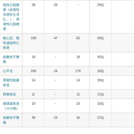
急性心筋梗
28
28
-
29位
塞（続発性
合併症を含
む。）、再
発性心筋梗
塞
狭心症、慢
109
47
62
34位
性虚血性心
疾患
頻脈性不整
18
-
18
42位
脈
心不全
200
24
176
16位
閉塞性動脈
14
-
14
29位
疾患
肺塞栓症
11
-
11
11位
循環器疾患
10
-
10
10位
（その他）
徐脈性不整
39
23
16
27位
脈