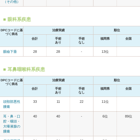
（その他）
眼科系疾患
DPCコードに基
治療実績
順位
づく病名
合計
手術
手術
福岡県
全国
あり
なし
眼瞼下垂
28
28
-
13位
耳鼻咽喉科系疾患
DPCコードに基
治療実績
順位
づく病名
合計
手術
手術
福岡県
全国
あり
なし
頭頸部悪性
33
11
22
11位
腫瘍
耳・鼻・口
40
40
-
6位
89位
腔・咽頭・
大唾液腺の
腫瘍