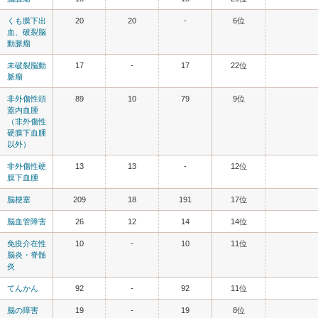
くも膜下出
20
20
-
6位
血、破裂脳
動脈瘤
未破裂脳動
17
-
17
22位
脈瘤
非外傷性頭
89
10
79
9位
蓋内血腫
（非外傷性
硬膜下血腫
以外）
非外傷性硬
13
13
-
12位
膜下血腫
脳梗塞
209
18
191
17位
脳血管障害
26
12
14
14位
免疫介在性
10
-
10
11位
脳炎・脊髄
炎
てんかん
92
-
92
11位
脳の障害
19
-
19
8位