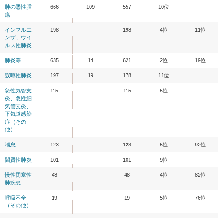
肺の悪性腫
666
109
557
10位
瘍
インフルエ
198
-
198
4位
11位
ンザ、ウイ
ルス性肺炎
肺炎等
635
14
621
2位
19位
誤嚥性肺炎
197
19
178
11位
急性気管支
115
-
115
5位
炎、急性細
気管支炎、
下気道感染
症（その
他）
喘息
123
-
123
5位
92位
間質性肺炎
101
-
101
9位
慢性閉塞性
48
-
48
4位
82位
肺疾患
呼吸不全
19
-
19
5位
76位
（その他）