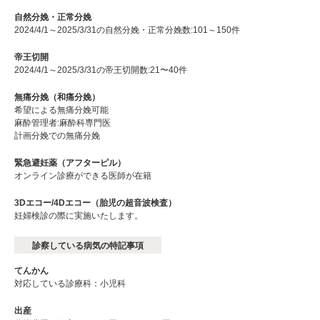
自然分娩・正常分娩
2024/4/1～2025/3/31の自然分娩・正常分娩数:101～150件
帝王切開
2024/4/1～2025/3/31の帝王切開数:21〜40件
無痛分娩（和痛分娩）
希望による無痛分娩可能
麻酔管理者:麻酔科専門医
計画分娩での無痛分娩
緊急避妊薬（アフターピル）
オンライン診療ができる医師が在籍
3Dエコー/4Dエコー（胎児の超音波検査）
妊婦検診の際に実施いたします。
診察している病気の特記事項
てんかん
対応している診療科：小児科
出産