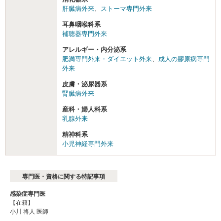
肝臓病外来
、
ストーマ専門外来
耳鼻咽喉科系
補聴器専門外来
アレルギー・内分泌系
肥満専門外来・ダイエット外来
、
成人の膠原病専門
外来
皮膚・泌尿器系
腎臓病外来
産科・婦人科系
乳腺外来
精神科系
小児神経専門外来
専門医・資格に関する特記事項
感染症専門医
【在籍】
小川 将人 医師