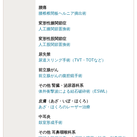
腰痛
腰椎椎間板ヘルニア摘出術
変形性膝関節症
人工膝関節置換術
変形性股関節症
人工股関節置換術
尿失禁
尿道スリング手術（TVT・TOTなど）
前立腺がん
前立腺がんの腹腔鏡手術
その他 腎臓・泌尿器科系
体外衝撃波による結石破砕術（ESWL）
皮膚（あざ・いぼ・ほくろ）
あざ・ほくろのレーザー治療
中耳炎
鼓室形成手術
その他 耳鼻咽喉科系