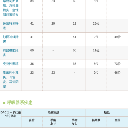
扁桃周囲膿
84
24
60
3位
瘍、急性扁
桃炎、急性
咽頭喉頭炎
睡眠時無呼
41
29
12
23位
吸
顔面神経障
41
-
41
2位
49位
害
前庭機能障
60
-
60
11位
害
突発性難聴
36
-
36
3位
73位
滲出性中耳
23
23
-
2位
46位
炎、耳管
炎、耳管閉
塞
呼吸器系疾患
DPCコードに基
治療実績
順位
づく病名
合計
手術
手術
福岡県
全国
あり
なし