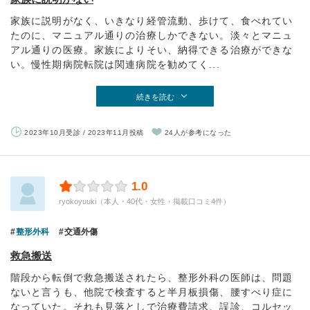
家族に説明がなく、いきなり経管流動、歩けて、食べれてい
たのに、マニュアル通りの治療しかできない。淡々とマニュ
アル通りの医療。家族によりそい、納得できる治療ができな
い。慢性期病院転院は関連病院を勧めてく...
続きを読む
2023年10月受診 / 2023年11月投稿
24人が参考になった
1.0
ryokoyuuki（本人・40代・女性・掲載口コミ4件）
整形外科
交通外傷
救急搬送
階段から転倒で救急搬送されたら、整形外科の医師は、問題
ないと言うも、他院で検査すると半月板損傷、腰すべり症に
なっていた。それも見落としで治療費請求、誤診、コルセッ