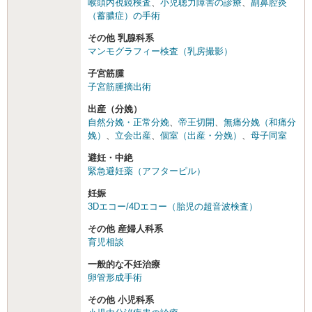
喉頭内視鏡検査
、
小児聴力障害の診療
、
副鼻腔炎
（蓄膿症）の手術
その他 乳腺科系
マンモグラフィー検査（乳房撮影）
子宮筋腫
子宮筋腫摘出術
出産（分娩）
自然分娩・正常分娩
、
帝王切開
、
無痛分娩（和痛分
娩）
、
立会出産
、
個室（出産・分娩）
、
母子同室
避妊・中絶
緊急避妊薬（アフターピル）
妊娠
3Dエコー/4Dエコー（胎児の超音波検査）
その他 産婦人科系
育児相談
一般的な不妊治療
卵管形成手術
その他 小児科系