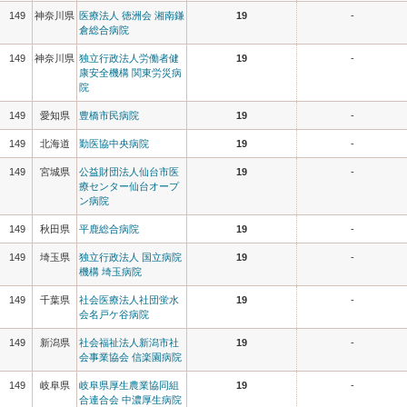
149
神奈川県
医療法人 徳洲会 湘南鎌
19
-
倉総合病院
149
神奈川県
独立行政法人労働者健
19
-
康安全機構 関東労災病
院
149
愛知県
豊橋市民病院
19
-
149
北海道
勤医協中央病院
19
-
149
宮城県
公益財団法人仙台市医
19
-
療センター仙台オープ
ン病院
149
秋田県
平鹿総合病院
19
-
149
埼玉県
独立行政法人 国立病院
19
-
機構 埼玉病院
149
千葉県
社会医療法人社団蛍水
19
-
会名戸ケ谷病院
149
新潟県
社会福祉法人新潟市社
19
-
会事業協会 信楽園病院
149
岐阜県
岐阜県厚生農業協同組
19
-
合連合会 中濃厚生病院