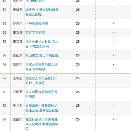
52
広島県
福山市民病院
25
-
52
茨城県
株式会社 日立製作所日
25
-
立総合病院
52
群馬県
伊勢崎市民病院
25
-
52
東京都
東京労災病院
25
-
52
東京都
社会医療法人社団 正志
25
-
会 平成立石病院
52
富山県
富山市立 富山市民病院
25
-
52
愛知県
国家公務員共済組合連
25
-
合会 名城病院
52
京都府
医療法人同仁会(社団)
25
-
京都九条病院
52
兵庫県
公立豊岡病院組合立豊
25
-
岡病院
52
香川県
香川県厚生農業協同組
25
-
合連合会 屋島総合病院
52
愛媛県
独立行政法人労働者健
25
-
康安全機構 愛媛労災病
院