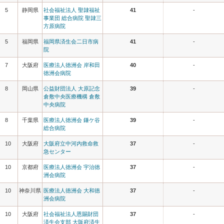
5
静岡県
社会福祉法人 聖隷福祉
41
-
事業団 総合病院 聖隷三
方原病院
5
福岡県
福岡県済生会二日市病
41
-
院
7
大阪府
医療法人徳洲会 岸和田
40
-
徳洲会病院
8
岡山県
公益財団法人 大原記念
39
-
倉敷中央医療機構 倉敷
中央病院
8
千葉県
医療法人徳洲会 鎌ケ谷
39
-
総合病院
10
大阪府
大阪府立中河内救命救
37
-
急センター
10
京都府
医療法人徳洲会 宇治徳
37
-
洲会病院
10
神奈川県
医療法人徳洲会 大和徳
37
-
洲会病院
10
大阪府
社会福祉法人恩賜財団
37
-
済生会支部 大阪府済生