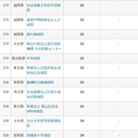
270
福岡県
社会保険大牟田天領病
15
-
院
270
福岡県
遠賀中間医師会おんが
15
-
病院
270
福岡県
新行橋病院
15
-
270
大分県
独立行政法人国立病院
15
-
機構 大分医療センター
270
鹿児島県
中央病院
15
-
270
東京都
医療法人社団清智会清
15
-
智会記念病院
318
長野県
飯綱町立飯綱病院
14
-
318
埼玉県
社会医療法人社団大成
14
-
会武南病院
318
香川県
医療法人 西山記念会
14
-
MIRAI病院
318
大分県
大分大学医学部附属病
14
-
院
318
群馬県
前橋赤十字病院
14
-