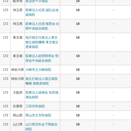
172
栃木県
那須赤十字病院
18
-
172
埼玉県
医療法人社団 誠弘会池
18
-
袋病院
172
埼玉県
医療法人社団 哺育会 白
18
-
岡中央総合病院
172
東京都
地方独立行政法人東京
18
-
都立病院機構 東京都立
墨東病院
172
東京都
医療法人財団明理会 明
18
-
理会中央総合病院
172
神奈川県
川崎市立川崎病院
18
-
172
神奈川県
独立行政法人国立病院
18
-
機構 相模原病院
172
大阪府
医療法人徳洲会 吹田徳
18
-
洲会病院
172
兵庫県
三田市民病院
18
-
172
岡山県
岡山市立市民病院
18
-
172
山口県
山口県済生会下関総合
18
-
病院