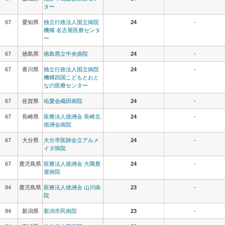
ター
67
愛知県
独立行政法人国立病院
24
-
機構 名古屋医療センタ
ー
67
徳島県
徳島県立中央病院
24
-
67
香川県
独立行政法人国立病院
24
-
機構四国こどもとおと
なの医療センター
67
佐賀県
祐愛会織田病院
24
-
67
長崎県
医療法人徳洲会 長崎北
24
-
徳洲会病院
67
大分県
大分市医師会立アルメ
24
-
イダ病院
67
鹿児島県
医療法人徳洲会 大隅鹿
24
-
屋病院
84
鹿児島県
医療法人徳洲会 山川病
23
-
院
84
新潟県
新潟市民病院
23
-