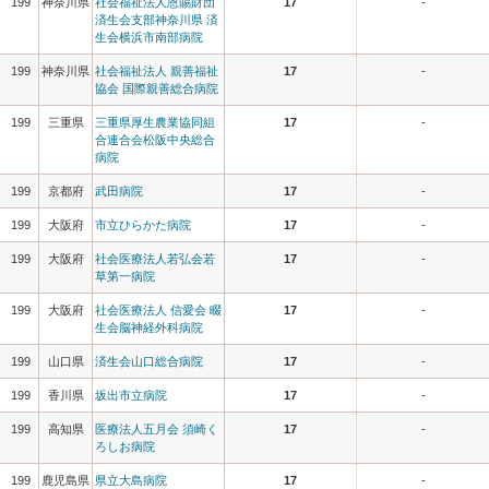
199
神奈川県
社会福祉法人恩賜財団
17
-
済生会支部神奈川県 済
生会横浜市南部病院
199
神奈川県
社会福祉法人 親善福祉
17
-
協会 国際親善総合病院
199
三重県
三重県厚生農業協同組
17
-
合連合会松阪中央総合
病院
199
京都府
武田病院
17
-
199
大阪府
市立ひらかた病院
17
-
199
大阪府
社会医療法人若弘会若
17
-
草第一病院
199
大阪府
社会医療法人 信愛会 畷
17
-
生会脳神経外科病院
199
山口県
済生会山口総合病院
17
-
199
香川県
坂出市立病院
17
-
199
高知県
医療法人五月会 須崎く
17
-
ろしお病院
199
鹿児島県
県立大島病院
17
-