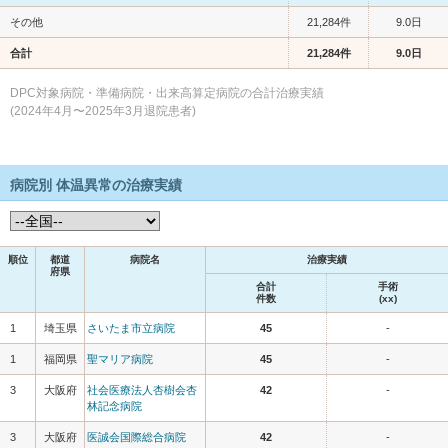
その他
21,284件
9.0日
合計
21,284件
9.0日
DPC対象病院・準備病院・出来高算定病院の合計治療実績
(2024年4月〜2025年3月退院患者)
病院別 体温異常の治療実績
順位
都道
病院名
治療実績
府県
合計
手術
件数
(xx)
1
埼玉県
さいたま市立病院
45
-
1
福岡県
聖マリア病院
45
-
3
大阪府
社会医療法人杏樹会杏
42
-
林記念病院
3
大阪府
医誠会国際総合病院
42
-