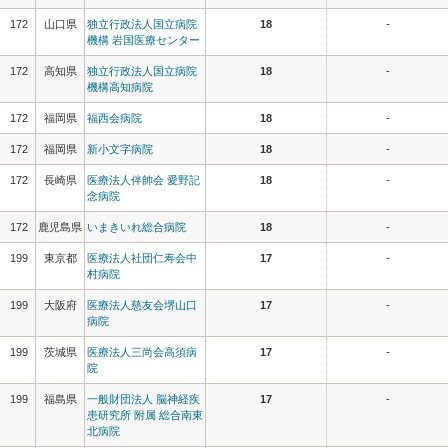
172
山口県
独立行政法人国立病院
18
-
機構 岩国医療センター
172
高知県
独立行政法人国立病院
18
-
機構高知病院
172
福岡県
福西会病院
18
-
172
福岡県
新小文字病院
18
-
172
長崎県
医療法人伴帥会 愛野記
18
-
念病院
172
鹿児島県
いまきいれ総合病院
18
-
199
東京都
医療法人社団仁寿会中
17
-
村病院
199
大阪府
医療法人慈友会堺山口
17
-
病院
199
茨城県
医療法人三尚会高須病
17
-
院
199
福島県
一般財団法人 脳神経疾
17
-
患研究所 附属 総合南東
北病院