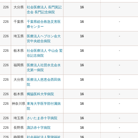
226
大分県
社会医療法人 長門莫記
16
-
念会 長門記念病院
226
千葉県
千葉県総合救急災害医
16
-
療センター
226
埼玉県
医療法人ヘブロン会大
16
-
宮中央総合病院
226
栃木県
社会医療法人 中山会 鷲
16
-
谷記念病院
226
福岡県
医療法人社団水北会水
16
-
北第一病院
226
大分県
医療法人慈恵会西田病
16
-
院
226
栃木県
獨協医科大学病院
16
-
226
神奈川県
東海大学医学部付属病
16
-
院
226
埼玉県
さいたま赤十字病院
16
-
226
長野県
諏訪赤十字病院
16
-
226
静岡県
社会福祉法人聖隷福祉
16
-