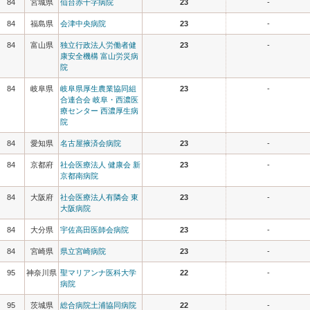
84
宮城県
仙台赤十字病院
23
-
84
福島県
会津中央病院
23
-
84
富山県
独立行政法人労働者健
23
-
康安全機構 富山労災病
院
84
岐阜県
岐阜県厚生農業協同組
23
-
合連合会 岐阜・西濃医
療センター 西濃厚生病
院
84
愛知県
名古屋掖済会病院
23
-
84
京都府
社会医療法人 健康会 新
23
-
京都南病院
84
大阪府
社会医療法人有隣会 東
23
-
大阪病院
84
大分県
宇佐高田医師会病院
23
-
84
宮崎県
県立宮崎病院
23
-
95
神奈川県
聖マリアンナ医科大学
22
-
病院
95
茨城県
総合病院土浦協同病院
22
-