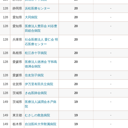
128
静岡県
浜松医療センター
20
-
128
愛知県
大同病院
20
-
128
愛知県
医療法人豊田会 刈谷豊
20
-
田総合病院
128
兵庫県
社会医療法人 愛仁会 明
20
-
石医療センター
128
島根県
松江赤十字病院
20
-
128
愛媛県
医療法人徳洲会 宇和島
20
-
徳洲会病院
128
愛媛県
住友別子病院
20
-
128
佐賀県
伊万里有田共立病院
20
-
128
茨城県
きぬ医師会病院
20
-
149
茨城県
医療法人誠潤会水戸病
19
-
院
149
東京都
むさしの救急病院
19
-
149
栃木県
自治医科大学附属病院
19
-