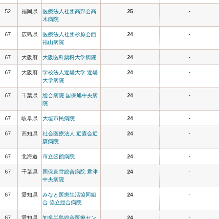
52
福岡県
医療法人社団高邦会高
25
-
木病院
67
広島県
医療法人社団杉原会西
24
-
福山病院
67
大阪府
大阪医科薬科大学病院
24
-
67
大阪府
学校法人近畿大学 近畿
24
-
大学病院
67
千葉県
総合病院 国保旭中央病
24
-
院
67
岐阜県
大垣市民病院
24
-
67
高知県
社会医療法人 近森会近
24
-
森病院
67
北海道
市立函館病院
24
-
67
千葉県
国保直営総合病院 君津
24
-
中央病院
67
愛知県
みなと医療生活協同組
24
-
合 協立総合病院
67
愛知県
知多半島総合医療セン
24
-