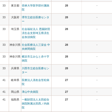
33
東京都
杏林大学医学部付属病
28
-
院
33
大阪府
堺市立総合医療センタ
28
-
ー
33
埼玉県
社会福祉法人 恩賜財団
28
-
済生会支部埼玉県済生
会加須病院
33
神奈川県
社会医療法人三栄会 中
28
-
央林間病院
33
神奈川県
横浜市立みなと赤十字
28
-
病院
33
兵庫県
川西市立総合医療セン
28
-
ター
41
岐阜県
医療法人清友会笠松病
27
-
院
41
岡山県
津山中央病院
27
-
41
福島県
一般財団法人太田綜合
27
-
病院附属太田西ノ内病
院