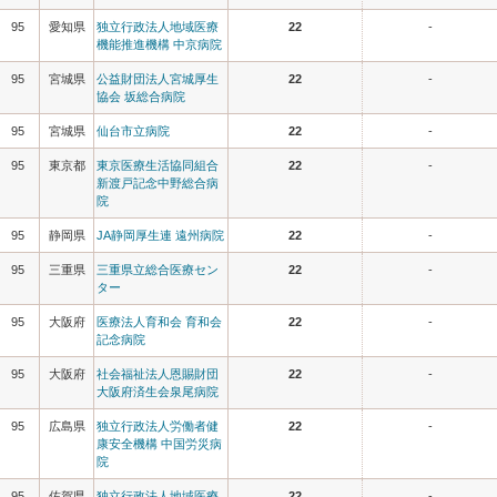
95
愛知県
独立行政法人地域医療
22
-
機能推進機構 中京病院
95
宮城県
公益財団法人宮城厚生
22
-
協会 坂総合病院
95
宮城県
仙台市立病院
22
-
95
東京都
東京医療生活協同組合
22
-
新渡戸記念中野総合病
院
95
静岡県
JA静岡厚生連 遠州病院
22
-
95
三重県
三重県立総合医療セン
22
-
ター
95
大阪府
医療法人育和会 育和会
22
-
記念病院
95
大阪府
社会福祉法人恩賜財団
22
-
大阪府済生会泉尾病院
95
広島県
独立行政法人労働者健
22
-
康安全機構 中国労災病
院
95
佐賀県
独立行政法人地域医療
22
-