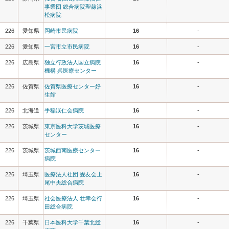
事業団 総合病院聖隷浜
松病院
226
愛知県
岡崎市民病院
16
-
226
愛知県
一宮市立市民病院
16
-
226
広島県
独立行政法人国立病院
16
-
機構 呉医療センター
226
佐賀県
佐賀県医療センター好
16
-
生館
226
北海道
手稲渓仁会病院
16
-
226
茨城県
東京医科大学茨城医療
16
-
センター
226
茨城県
茨城西南医療センター
16
-
病院
226
埼玉県
医療法人社団 愛友会上
16
-
尾中央総合病院
226
埼玉県
社会医療法人 壮幸会行
16
-
田総合病院
226
千葉県
日本医科大学千葉北総
16
-