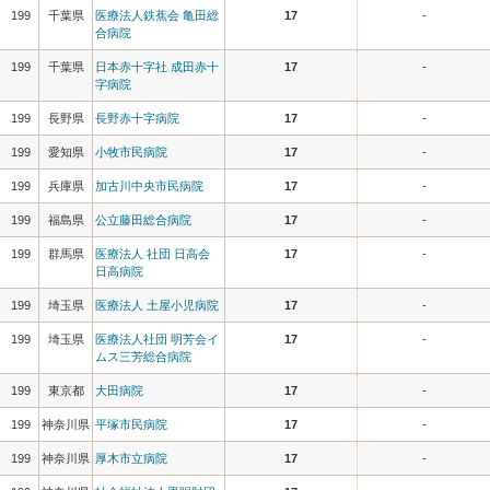
199
千葉県
医療法人鉄蕉会 亀田総
17
-
合病院
199
千葉県
日本赤十字社 成田赤十
17
-
字病院
199
長野県
長野赤十字病院
17
-
199
愛知県
小牧市民病院
17
-
199
兵庫県
加古川中央市民病院
17
-
199
福島県
公立藤田総合病院
17
-
199
群馬県
医療法人 社団 日高会
17
-
日高病院
199
埼玉県
医療法人 土屋小児病院
17
-
199
埼玉県
医療法人社団 明芳会イ
17
-
ムス三芳総合病院
199
東京都
大田病院
17
-
199
神奈川県
平塚市民病院
17
-
199
神奈川県
厚木市立病院
17
-