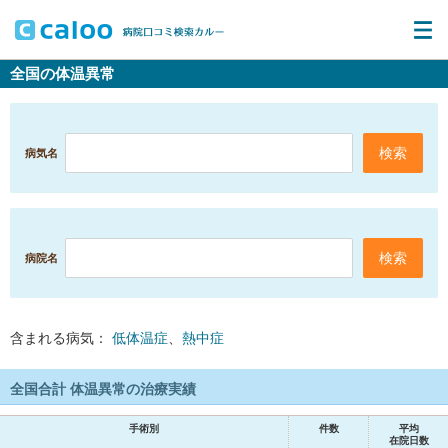
全国の体温異常
病気名
病院名
含まれる病気：
低体温症
、
熱中症
全国合計 体温異常の治療実績
手術別
件数
平均
在院日数