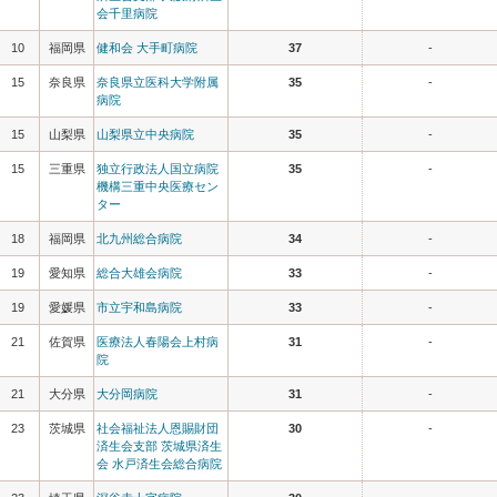
会千里病院
10
福岡県
健和会 大手町病院
37
-
15
奈良県
奈良県立医科大学附属
35
-
病院
15
山梨県
山梨県立中央病院
35
-
15
三重県
独立行政法人国立病院
35
-
機構三重中央医療セン
ター
18
福岡県
北九州総合病院
34
-
19
愛知県
総合大雄会病院
33
-
19
愛媛県
市立宇和島病院
33
-
21
佐賀県
医療法人春陽会上村病
31
-
院
21
大分県
大分岡病院
31
-
23
茨城県
社会福祉法人恩賜財団
30
-
済生会支部 茨城県済生
会 水戸済生会総合病院