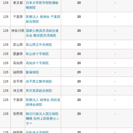
128
東京都
日本大学医学部附属板
20
-
橋病院
128
千葉県
医療法人 徳洲会 千葉西
20
-
総合病院
128
神奈川県
国家公務員共済組合連
20
-
合会 横須賀共済病院
128
富山県
富山県立中央病院
20
-
128
愛媛県
松山赤十字病院
20
-
128
高知県
高知赤十字病院
20
-
128
福岡県
飯塚病院
20
-
128
岩手県
岩手県立磐井病院
20
-
128
埼玉県
所沢美原総合病院
20
-
128
千葉県
医療法人 徳洲会 四街道
20
-
徳洲会病院
128
長野県
独立行政法人国立病院
20
-
機構 信州上田医療セン
ター
128
静岡県
浜松赤十字病院
20
-