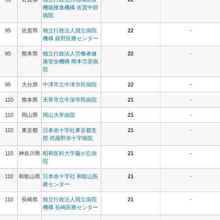
機能推進機構 佐賀中部
病院
95
佐賀県
独立行政法人国立病院
22
-
機構 嬉野医療センター
95
熊本県
独立行政法人労働者健
22
-
康安全機構 熊本労災病
院
95
大分県
中津市立中津市民病院
22
-
110
熊本県
天草市立牛深市民病院
21
-
110
岡山県
岡山大学病院
21
-
110
東京都
日本赤十字社東京都支
21
-
部 武蔵野赤十字病院
110
神奈川県
昭和医科大学藤が丘病
21
-
院
110
和歌山県
日本赤十字社 和歌山医
21
-
療センター
110
長崎県
独立行政法人国立病院
21
-
機構 長崎医療センター