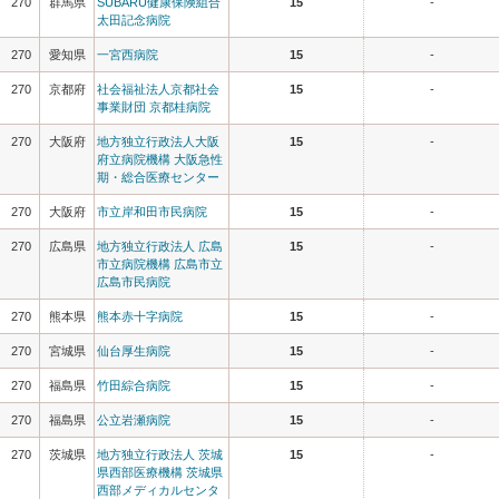
270
群馬県
SUBARU健康保険組合
15
-
太田記念病院
270
愛知県
一宮西病院
15
-
270
京都府
社会福祉法人京都社会
15
-
事業財団 京都桂病院
270
大阪府
地方独立行政法人大阪
15
-
府立病院機構 大阪急性
期・総合医療センター
270
大阪府
市立岸和田市民病院
15
-
270
広島県
地方独立行政法人 広島
15
-
市立病院機構 広島市立
広島市民病院
270
熊本県
熊本赤十字病院
15
-
270
宮城県
仙台厚生病院
15
-
270
福島県
竹田綜合病院
15
-
270
福島県
公立岩瀬病院
15
-
270
茨城県
地方独立行政法人 茨城
15
-
県西部医療機構 茨城県
西部メディカルセンタ