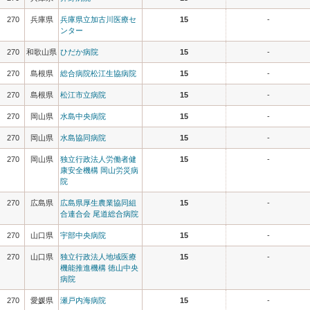
270
兵庫県
兵庫県立加古川医療セ
15
-
ンター
270
和歌山県
ひだか病院
15
-
270
島根県
総合病院松江生協病院
15
-
270
島根県
松江市立病院
15
-
270
岡山県
水島中央病院
15
-
270
岡山県
水島協同病院
15
-
270
岡山県
独立行政法人労働者健
15
-
康安全機構 岡山労災病
院
270
広島県
広島県厚生農業協同組
15
-
合連合会 尾道総合病院
270
山口県
宇部中央病院
15
-
270
山口県
独立行政法人地域医療
15
-
機能推進機構 徳山中央
病院
270
愛媛県
瀬戸内海病院
15
-