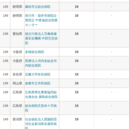
149
静岡県
藤枝市立総合病院
19
-
149
静岡県
掛川市・袋井市病院企
19
-
業団立 中東遠総合医療
センター
149
愛知県
独立行政法人労働者健
19
-
康安全機構 中部労災病
院
149
大阪府
多根総合病院
19
-
149
大阪府
医療法人河内友紘会河
19
-
内総合病院
149
奈良県
近畿大学奈良病院
19
-
149
岡山県
倉敷市立市民病院
19
-
149
広島県
広島県厚生農業協同組
19
-
合連合会 廣島総合病院
149
広島県
総合病院庄原赤十字病
19
-
院
149
新潟県
社会福祉法人恩賜財団
19
-
済生会新潟県央基幹病
院