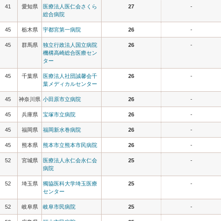
41
愛知県
医療法人医仁会さくら
27
-
総合病院
45
栃木県
宇都宮第一病院
26
-
45
群馬県
独立行政法人国立病院
26
-
機構高崎総合医療セン
ター
45
千葉県
医療法人社団誠馨会千
26
-
葉メディカルセンター
45
神奈川県
小田原市立病院
26
-
45
兵庫県
宝塚市立病院
26
-
45
福岡県
福岡新水巻病院
26
-
45
熊本県
熊本市立熊本市民病院
26
-
52
宮城県
医療法人永仁会永仁会
25
-
病院
52
埼玉県
獨協医科大学埼玉医療
25
-
センター
52
岐阜県
岐阜市民病院
25
-