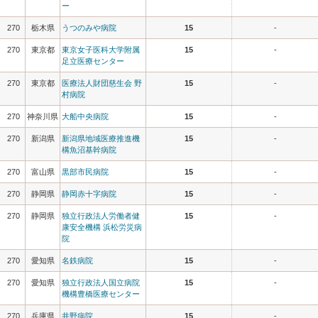
ー
270
栃木県
うつのみや病院
15
-
270
東京都
東京女子医科大学附属
15
-
足立医療センター
270
東京都
医療法人財団慈生会 野
15
-
村病院
270
神奈川県
大船中央病院
15
-
270
新潟県
新潟県地域医療推進機
15
-
構魚沼基幹病院
270
富山県
黒部市民病院
15
-
270
静岡県
静岡赤十字病院
15
-
270
静岡県
独立行政法人労働者健
15
-
康安全機構 浜松労災病
院
270
愛知県
名鉄病院
15
-
270
愛知県
独立行政法人国立病院
15
-
機構豊橋医療センター
270
兵庫県
井野病院
15
-