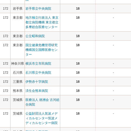
172
岩手県
岩手県立中央病院
18
-
172
東京都
地方独立行政法人 東京
18
-
都立病院機構 東京都立
多摩総合医療センター
172
東京都
公立昭和病院
18
-
172
東京都
国立健康危機管理研究
18
-
機構国立国際医療セン
ター
172
神奈川県
横浜市立市民病院
18
-
172
石川県
石川県立中央病院
18
-
172
三重県
伊勢赤十字病院
18
-
172
熊本県
済生会熊本病院
18
-
172
茨城県
医療法人 徳洲会 古河総
18
-
合病院
172
茨城県
公益財団法人筑波メデ
18
-
ィカルセンター筑波メ
ディカルセンター病院