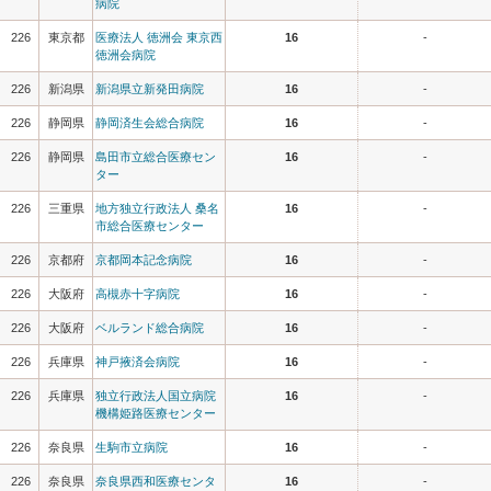
病院
226
東京都
医療法人 徳洲会 東京西
16
-
徳洲会病院
226
新潟県
新潟県立新発田病院
16
-
226
静岡県
静岡済生会総合病院
16
-
226
静岡県
島田市立総合医療セン
16
-
ター
226
三重県
地方独立行政法人 桑名
16
-
市総合医療センター
226
京都府
京都岡本記念病院
16
-
226
大阪府
高槻赤十字病院
16
-
226
大阪府
ベルランド総合病院
16
-
226
兵庫県
神戸掖済会病院
16
-
226
兵庫県
独立行政法人国立病院
16
-
機構姫路医療センター
226
奈良県
生駒市立病院
16
-
226
奈良県
奈良県西和医療センタ
16
-