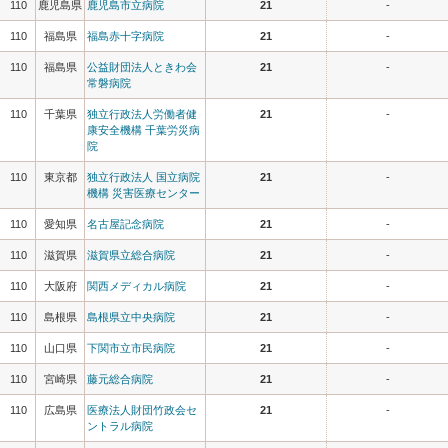
110
鹿児島県
鹿児島市立病院
21
-
110
福島県
福島赤十字病院
21
-
110
福島県
公益財団法人ときわ会
21
-
常磐病院
110
千葉県
独立行政法人労働者健
21
-
康安全機構 千葉労災病
院
110
東京都
独立行政法人 国立病院
21
-
機構 災害医療センター
110
愛知県
名古屋記念病院
21
-
110
滋賀県
滋賀県立総合病院
21
-
110
大阪府
関西メディカル病院
21
-
110
島根県
島根県立中央病院
21
-
110
山口県
下関市立市民病院
21
-
110
宮崎県
藤元総合病院
21
-
110
広島県
医療法人財団竹政会セ
21
-
ントラル病院