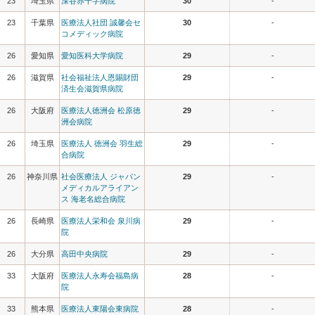
23
埼玉県
深谷赤十字病院
30
-
23
千葉県
医療法人社団 誠馨会セ
30
-
コメディック病院
26
愛知県
愛知医科大学病院
29
-
26
滋賀県
社会福祉法人恩賜財団
29
-
済生会滋賀県病院
26
大阪府
医療法人徳洲会 松原徳
29
-
洲会病院
26
埼玉県
医療法人 徳洲会 羽生総
29
-
合病院
26
神奈川県
社会医療法人 ジャパン
29
-
メディカルアライアン
ス 海老名総合病院
26
長崎県
医療法人栄和会 泉川病
29
-
院
26
大分県
高田中央病院
29
-
33
大阪府
医療法人永寿会福島病
28
-
院
33
熊本県
医療法人東陽会東病院
28
-