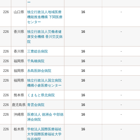
ー
226
山口県
独立行政法人地域医療
16
-
機能推進機構 下関医療
センター
226
香川県
独立行政法人労働者健
16
-
康安全機構 香川労災病
院
226
香川県
三豊総合病院
16
-
226
福岡県
千鳥橋病院
16
-
226
福岡県
糸島医師会病院
16
-
226
福岡県
独立行政法人国立病院
16
-
機構小倉医療センター
226
熊本県
くまもと県北病院
16
-
226
鹿児島県
青雲会病院
16
-
226
沖縄県
医療法人 徳洲会 中部徳
16
-
洲会病院
226
栃木県
学校法人国際医療福祉
16
-
大学国際医療福祉大学
塩谷病院