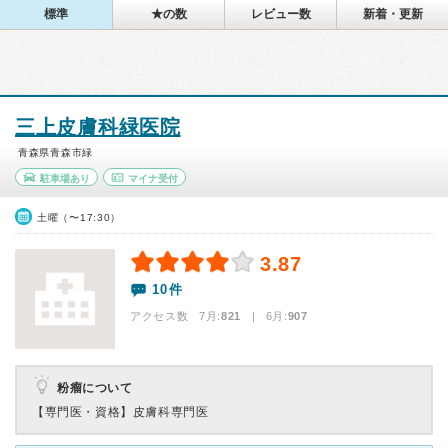
標準
★の数
レビュー数
新着・更新
三上皮膚科緑医院
青森県青森市緑
駐車場あり
マイナ受付
土曜（〜17:30）
3.87
10件
アクセス数 7月:
821
| 6月:
907
粉瘤について
【専門医・資格】
皮膚科専門医