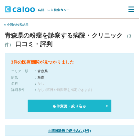
« 全国の検索結果
青森県の粉瘤を診察する病院・クリニック
（3
口コミ・評判
件）
3件の医療機関が見つかりました
エリア・駅
青森県
病気
粉瘤
名称
なし
詳細条件
なし (曜日や時間帯を指定できます)
条件変更・絞り込み
土曜日診療で絞り込む (3件)