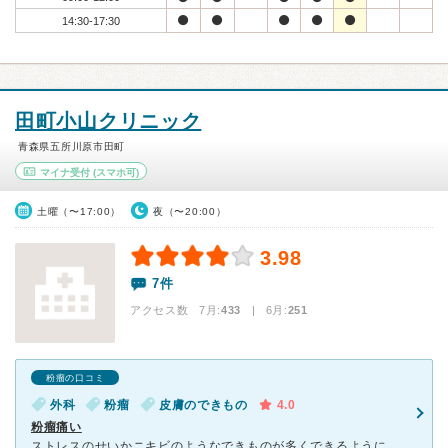
14:30-17:30
田町小山クリニック
青森県五所川原市田町
マイナ受付
(スマホ可)
土曜（〜17:00）
夜（〜20:00）
3.98
7件
アクセス数 7月:
433
| 6月:
251
粉瘤の口コミ
外科
粉瘤
皮膚のできもの
4.0
粉瘤痛い
ストレスのせいかニキビのようなできものが多くできるようになって、仕事が忙しくなかなか病院にいけず、かなり痛くなってから受診しました。そこで粉瘤と分かったのですが、膿をだしきればいいといわれましたが、結