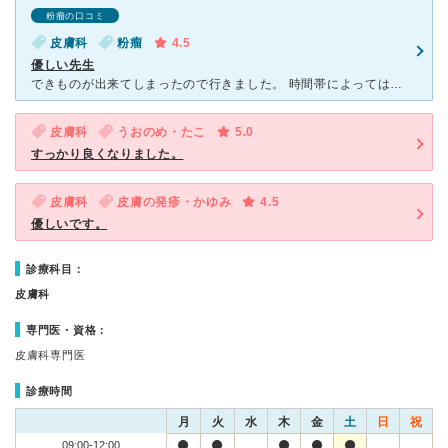
粉瘤の口コミ
皮膚科
粉瘤
4.5
優しい先生
できものが出来てしまったので行きました。 時間帯によっては駐車場がいっぱいで診察を待っている人も待合室にたくさんいたりもしましたが空いているときはスムーズに診察に進むことが出来ます。 比較的午後に
皮膚科
うおのめ・たこ
5.0
すっかり良くなりました。
皮膚科
皮膚の発疹・かゆみ
4.5
優しいです。
診療科目：
皮膚科
専門医・資格：
皮膚科専門医
診療時間
月
火
水
木
金
土
日
祝
09:00-12:00