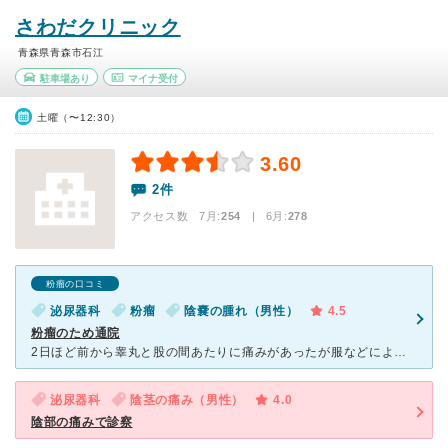
さわだクリニック
青森県青森市石江
駐車場あり
マイナ受付
土曜（〜12:30）
3.60
2件
アクセス数 7月:
254
| 6月:
278
粉瘤の口コミ
泌尿器科
粉瘤
陰嚢の腫れ（男性）
4.5
粉瘤のため通院
2日ほど前から睾丸と股の間あたりに痛みがあったが服などによる擦れで痛くなって位いるだけだと思っていたが、1日前ふと触った時に大きなしこりがあり何か大きな病気になってしまったかと思い通院。時間はさほどか
泌尿器科
陰茎の痛み（男性）
4.0
陰部の痛みで診察