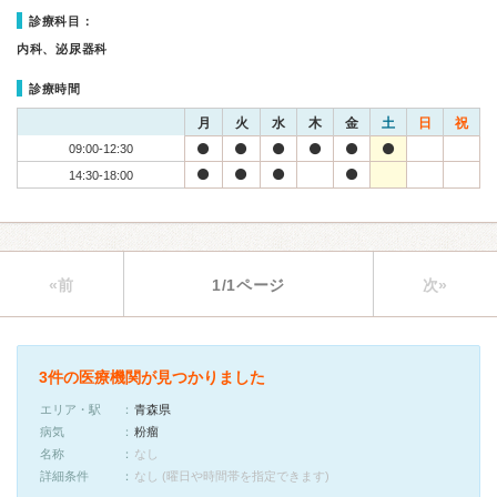
診療科目：
内科、泌尿器科
診療時間
月
火
水
木
金
土
日
祝
09:00-12:30
14:30-18:00
«前
1/1ページ
次»
3件の医療機関が見つかりました
エリア・駅
青森県
病気
粉瘤
名称
なし
詳細条件
なし (曜日や時間帯を指定できます)