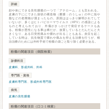
詳細
顔や体にできる良性腫瘍の一つで「アテローム」とも言われる。
皮膚の下ににできた袋状の構造物（嚢腫：のうしゅ）の中に垢や
脂などの老廃物が溜まったもの。原因ははっきり解明されてして
いないが、多くはヒトパピローマウイルス（HPV）の感染による
ものと考えられており、外傷がきっかけで発症するケースもあ
る。粉瘤が悪性になる事は稀だが、放置しているとだんだんと大
きくなり、ある日突然痛みや腫れが出ることもある。炎症を起こ
している時は、抗生物質で腫れや痛みを抑える治療を行うが、根
治治療のためには外科手術で粉瘤の袋ごと取り除く必要がある。
粉瘤の関連項目（病院検索）
診療科目
皮膚科
、
形成外科
、
外科
専門医・資格
皮膚科専門医
、
形成外科専門医
病気
皮膚の良性腫瘍
粉瘤の関連項目（口コミ検索）