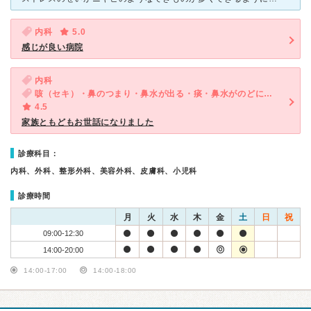
内科
5.0
感じが良い病院
内科
咳（セキ）・鼻のつまり・鼻水が出る・痰・鼻水がのどに流れる・後鼻漏
4.5
家族ともどもお世話になりました
診療科目：
内科、外科、整形外科、美容外科、皮膚科、小児科
診療時間
月
火
水
木
金
土
日
祝
09:00-12:30
14:00-20:00
14:00-17:00
14:00-18:00