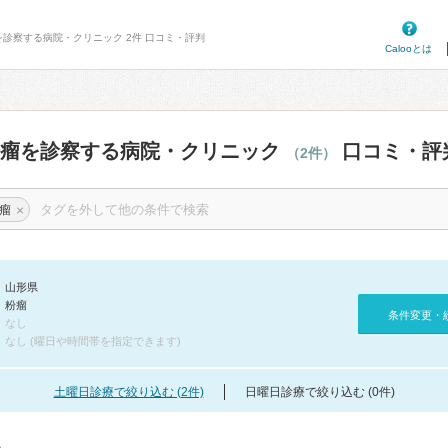
を診察する病院・クリニック 2件 口コミ・評判
Calooとは
粉瘤を診察する病院・クリニック
口コミ・評
（2件）
×
瘤
山形県
粉瘤
条件変更・
なし
なし (曜日や時間帯を指定できます)
土曜日診療で絞り込む (2件)
日曜日診療で絞り込む (0件)