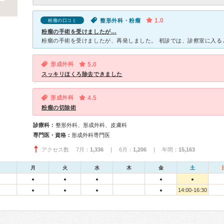
1.0
整形外科・粉瘤
粉瘤の口コミ
粉瘤の手術を受けましたが…
形成外科
5.0
スッキリほくろ除去できました
形成外科
4.5
粉瘤の切除術
診療科：
整形外科、形成外科、皮膚科
専門医・資格：
形成外科専門医
アクセス数 7月：
1,336
| 6月：
1,206
| 年間：
15,163
月
火
水
木
金
土
●
●
●
●
●
14:00-16:30
●
●
●
●