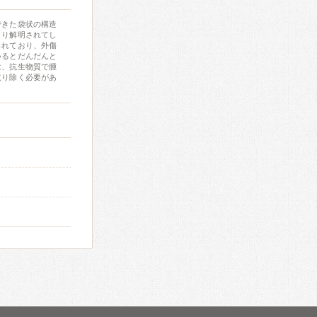
できた袋状の構造
きり解明されてし
られており、外傷
いるとだんだんと
は、抗生物質で腫
取り除く必要があ