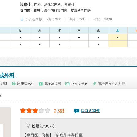
診療科：
内科、消化器内科、皮膚科
専門医・資格：
総合内科専門医、皮膚科専門医
アクセス数 7月：
222
| 6月：
323
| 年間：
3,428
月
火
水
木
金
土
●
●
●
●
●
●
●
●
●
●
成外科
大野目
駐車場あり
電子決済可
マイナ受付
電子処方せん対応
0）
2.98
口コミ13件
粉瘤について
【専門医・資格】
形成外科専門医