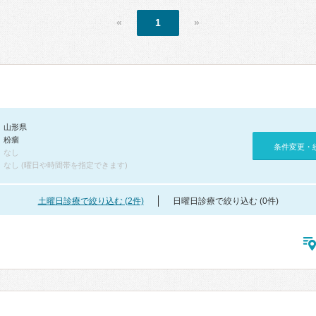
«
1
»
山形県
粉瘤
条件変更・
なし
なし (曜日や時間帯を指定できます)
土曜日診療で絞り込む (2件)
日曜日診療で絞り込む (0件)