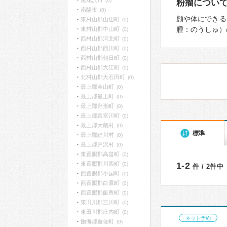
尾花沢市
(0)
粉瘤につい
南陽市
(0)
顔や体にできる
東村山郡山辺町
(0)
腫：のうしゅ）
東村山郡中山町
(0)
西村山郡河北町
(0)
西村山郡西川町
(0)
西村山郡朝日町
(0)
西村山郡大江町
(0)
北村山郡大石田町
(0)
最上郡金山町
(0)
最上郡最上町
(0)
最上郡舟形町
(0)
最上郡真室川町
(0)
最上郡大蔵村
(0)
標準
最上郡鮭川村
(0)
最上郡戸沢村
(0)
東置賜郡高畠町
(0)
東置賜郡川西町
1-2
(0)
件 / 2件中
西置賜郡小国町
(0)
西置賜郡白鷹町
(0)
西置賜郡飯豊町
(0)
東田川郡三川町
(0)
東田川郡庄内町
(0)
ネット予約
飽海郡遊佐町
(0)