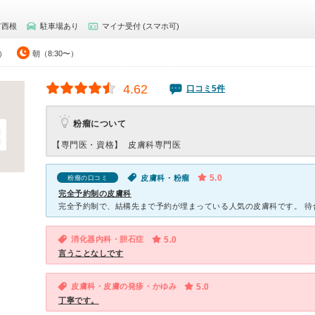
市西根
駐車場あり
マイナ受付 (スマホ可)
0）
朝（8:30〜）
4.62
口コミ5件
粉瘤について
【専門医・資格】
皮膚科専門医
5.0
皮膚科・粉瘤
粉瘤の口コミ
完全予約制の皮膚科
消化器内科・胆石症
5.0
言うことなしです
皮膚科・皮膚の発疹・かゆみ
5.0
丁寧です。