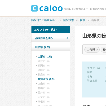
病院口コミ検索カルー - 山形県の粉瘤
病院口コミ検索カルー
病院検索
粉瘤
山形県
エリアを絞り込む
山形県の
都道府県を選択
山形県
(2件)
×
山形県
粉
山形市
(1件)
米沢市
(0)
鶴岡市
(0)
エリア・駅
酒田市
(0)
病気
新庄市
(0)
名称
寒河江市
(1件)
詳細条件
上山市
(0)
村山市
(0)
長井市
(0)
天童市
(0)
東根市
(0)