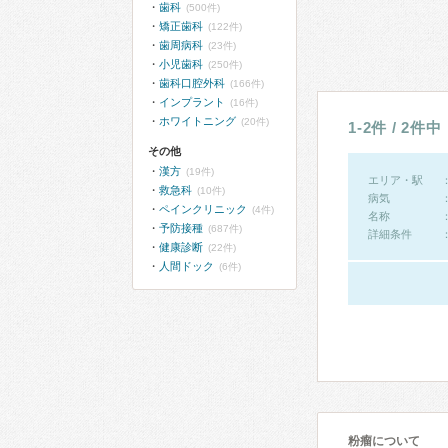
歯科
(500件)
矯正歯科
(122件)
歯周病科
(23件)
小児歯科
(250件)
歯科口腔外科
(166件)
インプラント
(16件)
ホワイトニング
(20件)
1-2件 / 2件中
その他
漢方
(19件)
エリア・駅
救急科
(10件)
病気
ペインクリニック
(4件)
名称
予防接種
(687件)
詳細条件
健康診断
(22件)
人間ドック
(6件)
粉瘤について