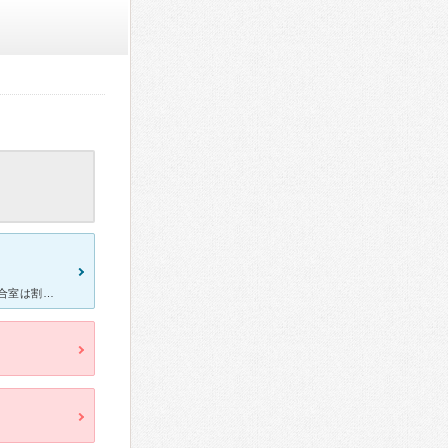
完全予約制で、結構先まで予約が埋まっている人気の皮膚科です。 待合室は割と広めなのに受診する度に、座るところがないくらい患者さんがいます。何より先生の人柄が明るく、ハキハキしていてとても好感が持てま