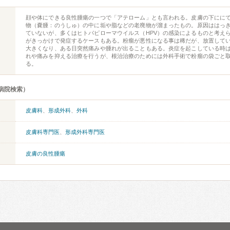
顔や体にできる良性腫瘍の一つで「アテローム」とも言われる。皮膚の下にに
物（嚢腫：のうしゅ）の中に垢や脂などの老廃物が溜まったもの。原因ははっ
ていないが、多くはヒトパピローマウイルス（HPV）の感染によるものと考え
がきっかけで発症するケースもある。粉瘤が悪性になる事は稀だが、放置して
大きくなり、ある日突然痛みや腫れが出ることもある。炎症を起こしている時
れや痛みを抑える治療を行うが、根治治療のためには外科手術で粉瘤の袋ごと
る。
病院検索）
皮膚科
、
形成外科
、
外科
皮膚科専門医
、
形成外科専門医
皮膚の良性腫瘍