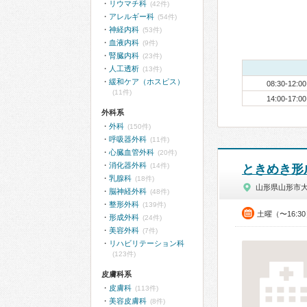
リウマチ科
(42件)
アレルギー科
(54件)
神経内科
(53件)
血液内科
(9件)
腎臓内科
(23件)
人工透析
(13件)
緩和ケア（ホスピス）
08:30-12:00
(11件)
14:00-17:00
外科系
外科
(150件)
呼吸器外科
(11件)
心臓血管外科
(20件)
消化器外科
(14件)
ときめき形
乳腺科
(18件)
山形県山形市
脳神経外科
(48件)
整形外科
(139件)
土曜（〜16:3
形成外科
(24件)
美容外科
(7件)
リハビリテーション科
(123件)
皮膚科系
皮膚科
(113件)
美容皮膚科
(8件)