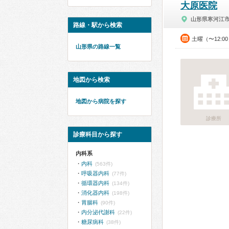
大原医院
山形県寒河江
路線・駅から検索
土曜（〜12:0
山形県の路線一覧
地図から検索
地図から病院を探す
診療所
診療科目から探す
内科系
内科
(563件)
呼吸器内科
(77件)
循環器内科
(134件)
消化器内科
(198件)
胃腸科
(90件)
内分泌代謝科
(22件)
糖尿病科
(38件)