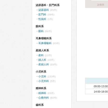
診療所
泌尿器科・肛門科系
泌尿器科
(65件)
肛門科
(39件)
性病科
(1件)
眼科系
眼科
(84件)
耳鼻咽喉科系
耳鼻咽喉科
(63件)
産婦人科系
産科
(12件)
婦人科
(40件)
産婦人科
(33件)
小児科系
小児科
(153件)
小児外科
(5件)
09:00-13:00
精神科系
14:00-18:00
精神科
(83件)
心療内科
(60件)
歯科系