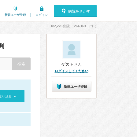
病院をさがす
新規ユーザ登録
ログイン
182,226
病院・
264,163
口コミ
判
ゲスト
さん
ログインしてください
新規ユーザ登録
絞り込み »