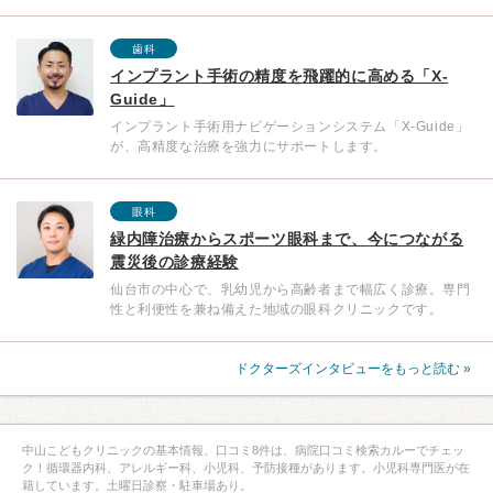
歯科
インプラント手術の精度を飛躍的に高める「X-
Guide」
インプラント手術用ナビゲーションシステム「X-Guide」
が、高精度な治療を強力にサポートします。
眼科
緑内障治療からスポーツ眼科まで、今につながる
震災後の診療経験
仙台市の中心で、乳幼児から高齢者まで幅広く診療。専門
性と利便性を兼ね備えた地域の眼科クリニックです。
ドクターズインタビューをもっと読む »
中山こどもクリニックの基本情報、口コミ8件は、病院口コミ検索カルーでチェッ
ク！循環器内科、アレルギー科、小児科、予防接種があります。小児科専門医が在
籍しています。土曜日診察・駐車場あり。