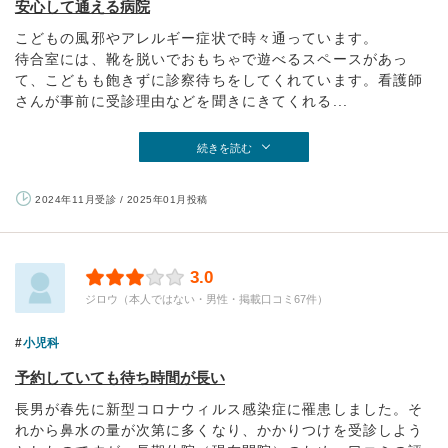
安心して通える病院
こどもの風邪やアレルギー症状で時々通っています。
待合室には、靴を脱いでおもちゃで遊べるスペースがあっ
て、こどもも飽きずに診察待ちをしてくれています。看護師
さんが事前に受診理由などを聞きにきてくれる...
続きを読む
2024年11月受診 / 2025年01月投稿
3.0
ジロウ（本人ではない・男性・掲載口コミ67件）
小児科
予約していても待ち時間が長い
長男が春先に新型コロナウィルス感染症に罹患しました。そ
れから鼻水の量が次第に多くなり、かかりつけを受診しよう