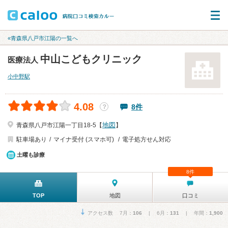
«青森県八戸市江陽の一覧へ
中山こどもクリニック
医療法人
小中野駅
4.08
8件
？
地図
青森県八戸市江陽一丁目18-5【
】
駐車場あり
マイナ受付 (スマホ可)
電子処方せん対応
土曜も診療
8件
TOP
地図
口コミ
アクセス数 7月：
106
| 6月：
131
| 年間：
1,900