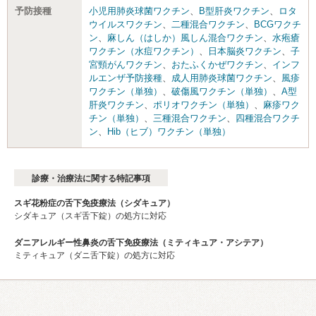
予防接種
小児用肺炎球菌ワクチン
、
B型肝炎ワクチン
、
ロタ
ウイルスワクチン
、
二種混合ワクチン
、
BCGワクチ
ン
、
麻しん（はしか）風しん混合ワクチン
、
水疱瘡
ワクチン（水痘ワクチン）
、
日本脳炎ワクチン
、
子
宮頸がんワクチン
、
おたふくかぜワクチン
、
インフ
ルエンザ予防接種
、
成人用肺炎球菌ワクチン
、
風疹
ワクチン（単独）
、
破傷風ワクチン（単独）
、
A型
肝炎ワクチン
、
ポリオワクチン（単独）
、
麻疹ワク
チン（単独）
、
三種混合ワクチン
、
四種混合ワクチ
ン
、
Hib（ヒブ）ワクチン（単独）
診療・治療法に関する特記事項
スギ花粉症の舌下免疫療法（シダキュア）
シダキュア（スギ舌下錠）の処方に対応
ダニアレルギー性鼻炎の舌下免疫療法（ミティキュア・アシテア）
ミティキュア（ダニ舌下錠）の処方に対応