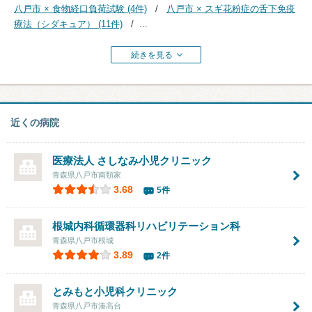
八戸市 × 食物経口負荷試験 (4件)
八戸市 × スギ花粉症の舌下免疫
療法（シダキュア） (11件)
...
続きを見る
近くの病院
医療法人
さしなみ小児クリニック
青森県八戸市南類家
3.68
5件
根城内科循環器科リハビリテーション科
青森県八戸市根城
3.89
2件
とみもと小児科クリニック
青森県八戸市湊高台