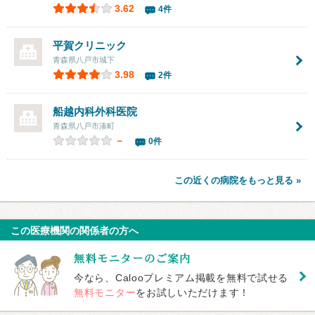
3.62
4件
平賀クリニック
青森県八戸市城下
3.98
2件
船越内科外科医院
青森県八戸市湊町
－
0件
この近くの病院をもっと見る »
この医療機関の関係者の方へ
今なら、Calooプレミアム掲載を無料で試せる
無料モニター
をお試しいただけます！