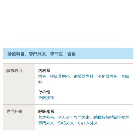
診療科目、専門外来、専門医・資格
診療科目
内科系
内科
、
呼吸器内科
、
循環器内科
、
消化器内科
、
胃腸
科
その他
予防接種
専門外来
呼吸器系
禁煙外来
、
ぜんそく専門外来
、
睡眠時無呼吸症候群
専門外来・SAS外来・いびき外来