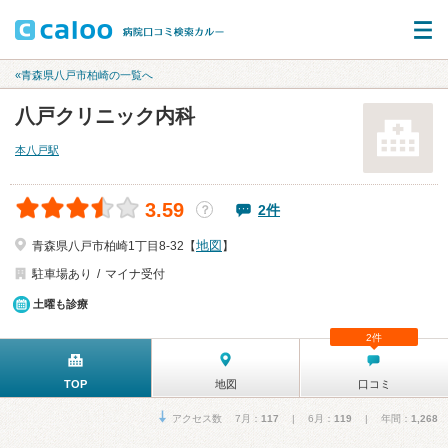
«青森県八戸市柏崎の一覧へ
八戸クリニック内科
本八戸駅
3.59
2件
？
地図
青森県八戸市柏崎1丁目8-32【
】
駐車場あり
マイナ受付
土曜も診療
2件
TOP
地図
口コミ
アクセス数 7月：
117
| 6月：
119
| 年間：
1,268