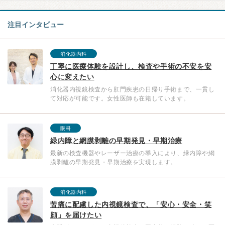
注目インタビュー
消化器内科
丁寧に医療体験を設計し、検査や手術の不安を安
心に変えたい
消化器内視鏡検査から肛門疾患の日帰り手術まで、一貫し
て対応が可能です。女性医師も在籍しています。
眼科
緑内障と網膜剥離の早期発見・早期治療
最新の検査機器やレーザー治療の導入により、緑内障や網
膜剥離の早期発見・早期治療を実現します。
消化器内科
苦痛に配慮した内視鏡検査で、「安心・安全・笑
顔」を届けたい