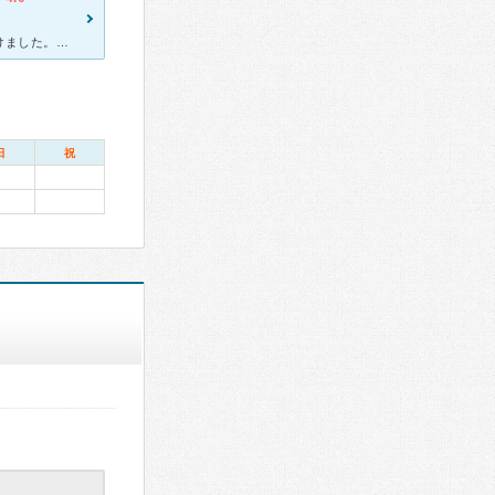
腹痛がひどく救急外来に行って、次の日いとう胃腸科内科で診察を受けました。院内は清潔で事務の方も気さくで雰囲気の良い病院でした。早めに行ったのですが、診察開始前からかなり患者さんが待ってました。男性の先
日
祝