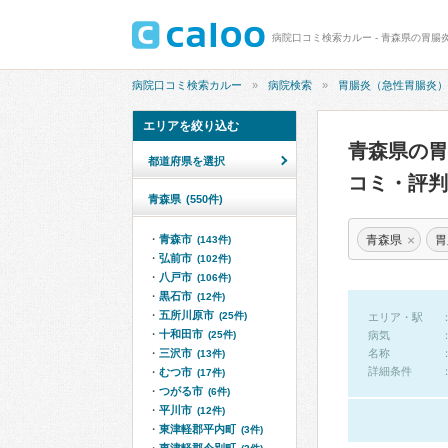
病院口コミ検索カルー - 青森県の胃腸
病院口コミ検索カルー
病院検索
胃腸炎（急性胃腸炎）
エリアを絞り込む
青森県の
都道府県を選択
コミ・評判
青森県
(550件)
×
青森県
胃
青森市
(143件)
弘前市
(102件)
八戸市
(106件)
黒石市
(12件)
五所川原市
(25件)
エリア・駅
十和田市
(25件)
病気
三沢市
名称
(13件)
詳細条件
むつ市
(17件)
つがる市
(6件)
平川市
(12件)
東津軽郡平内町
(3件)