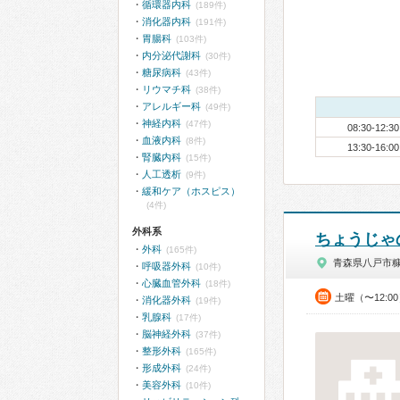
循環器内科
(189件)
消化器内科
(191件)
胃腸科
(103件)
内分泌代謝科
(30件)
糖尿病科
(43件)
リウマチ科
(38件)
アレルギー科
(49件)
神経内科
(47件)
08:30-12:30
血液内科
(8件)
13:30-16:00
腎臓内科
(15件)
人工透析
(9件)
緩和ケア（ホスピス）
(4件)
外科系
ちょうじゃ
外科
(165件)
青森県八戸市
呼吸器外科
(10件)
心臓血管外科
(18件)
土曜（〜12:0
消化器外科
(19件)
乳腺科
(17件)
脳神経外科
(37件)
整形外科
(165件)
形成外科
(24件)
美容外科
(10件)