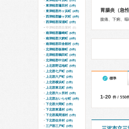
東津軽郡今別町
(2件)
東津軽郡蓬田村
(1件)
胃腸炎（急
東津軽郡外ヶ浜町
(4件)
西津軽郡鰺ヶ沢町
(4件)
腹痛、下痢、嘔
西津軽郡深浦町
(2件)
中津軽郡西目屋村
(0)
南津軽郡藤崎町
(6件)
南津軽郡大鰐町
(4件)
南津軽郡田舎館村
(1件)
北津軽郡板柳町
(5件)
北津軽郡鶴田町
(3件)
北津軽郡中泊町
(6件)
上北郡野辺地町
(5件)
上北郡七戸町
(3件)
上北郡六戸町
(2件)
標準
上北郡横浜町
(1件)
上北郡東北町
(5件)
上北郡六ヶ所村
(3件)
1-20
件 / 55
上北郡おいらせ町
(4件)
下北郡大間町
(1件)
下北郡東通村
(2件)
下北郡風間浦村
(1件)
下北郡佐井村
(2件)
三戸郡三戸町
(3件)
三沢市立三