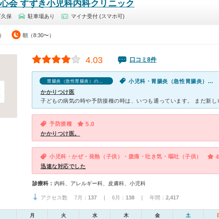
賢心会 すずき小児科内科クリニック
下久保
駐車場あり
マイナ受付 (スマホ可)
0）
朝（8:30〜）
4.03
口コミ8件
小児科・胃腸炎（急性胃腸炎）・吐き気・嘔吐・発熱（子供）・下痢（子供）
胃腸炎（急性胃腸炎）の口コミ
かかりつけ医
予防接種
5.0
かかりつけ医。
小児科・かぜ・発熱（子供）・腹痛・吐き気・嘔吐（子供）
4
迅速な対応でした
診療科：
内科、アレルギー科、皮膚科、小児科
アクセス数 7月：
137
| 6月：
138
| 年間：
2,417
月
火
水
木
金
土