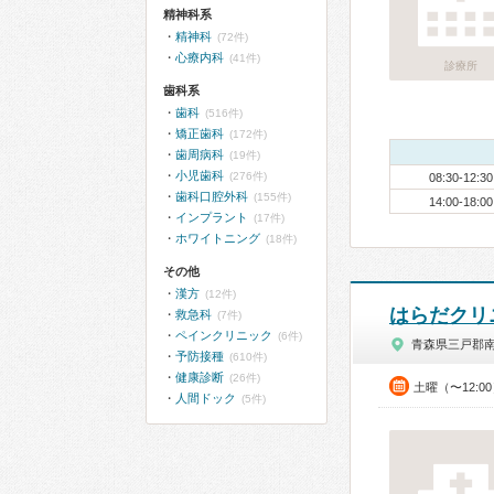
精神科系
精神科
(72件)
心療内科
(41件)
診療所
歯科系
歯科
(516件)
矯正歯科
(172件)
歯周病科
(19件)
小児歯科
(276件)
08:30-12:30
歯科口腔外科
(155件)
14:00-18:00
インプラント
(17件)
ホワイトニング
(18件)
その他
漢方
(12件)
はらだクリ
救急科
(7件)
ペインクリニック
(6件)
青森県三戸郡
予防接種
(610件)
健康診断
(26件)
土曜（〜12:0
人間ドック
(5件)