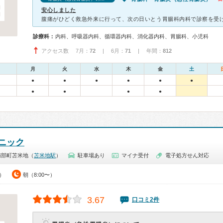
安心しました
診療科：
内科、呼吸器内科、循環器内科、消化器内科、胃腸科、小児科
アクセス数 7月：
72
| 6月：
71
| 年間：
812
月
火
水
木
金
土
●
●
●
●
●
●
●
●
●
●
ニック
南部町苫米地（
苫米地駅
）
駐車場あり
マイナ受付
電子処方せん対応
0）
朝（8:00〜）
3.67
口コミ2件