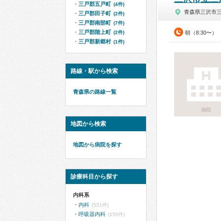
三戸郡五戸町
(4件)
青森県三沢市
三戸郡田子町
(2件)
三戸郡南部町
(7件)
三戸郡階上町
(2件)
朝（8:30〜）
三戸郡新郷村
(1件)
路線・駅から検索
青森県の路線一覧
病院
地図から検索
地図から病院を探す
診療科目から探す
内科系
内科
(531件)
呼吸器内科
(150件)