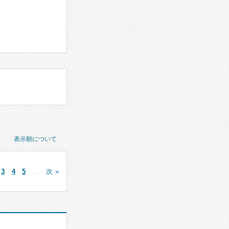
表示順について
3
4
5
…
次 »