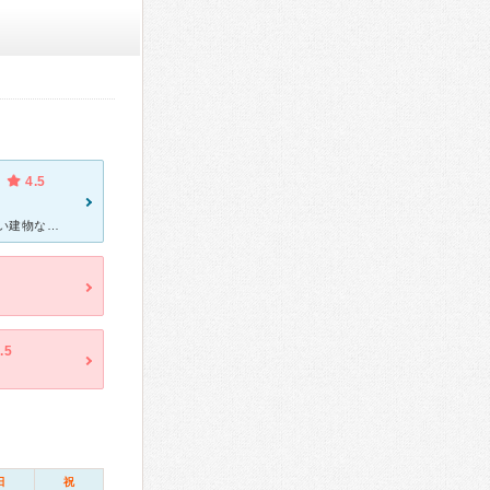
4.5
子どもの病気の時や予防接種の時は、いつも通っています。 まだ新しい建物なので、とても清潔感があり、駐車場も広めです。 待合室が混みあっていても、看護師さんのテキパキとした対応のお陰で、待ち時間が少
.5
日
祝