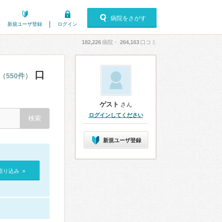
病院をさがす
新規ユーザ登録
ログイン
182,226
病院・
264,163
口コミ
口
（550件）
ゲスト
さん
ログインしてください
新規ユーザ登録
絞り込み »