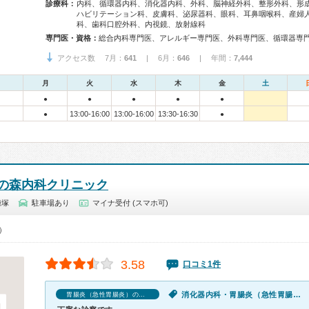
診療科：
内科、循環器内科、消化器内科、外科、脳神経外科、整形外科、形
ハビリテーション科、皮膚科、泌尿器科、眼科、耳鼻咽喉科、産婦
科、歯科口腔外科、内視鏡、放射線科
専門医・資格：
アクセス数 7月：
641
| 6月：
646
| 年間：
7,444
月
火
水
木
金
土
●
●
●
●
●
13:00-16:00
13:00-16:00
13:30-16:30
●
●
の森内科クリニック
糠塚
駐車場あり
マイナ受付 (スマホ可)
0）
3.58
口コミ1件
消化器内科・胃腸炎（急性胃腸炎）・胃痛・腹痛・慢性の下痢
胃腸炎（急性胃腸炎）の口コミ