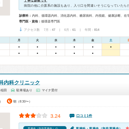
丁寧な診察です
診療科：
内科、循環器内科、消化器内科、糖尿病科、内視鏡、健康診断、在
専門医・資格：
循環器専門医
アクセス数 7月：
47
| 6月：
61
| 年間：
814
月
火
水
木
金
土
●
●
●
●
●
●
●
●
●
●
●
科内科クリニック
早稲田
駐車場あり
マイナ受付
0）
朝（8:30〜）
3.24
口コミ1件
胃腸科・胃腸炎（急性胃腸炎）
胃腸炎（急性胃腸炎）の口コミ