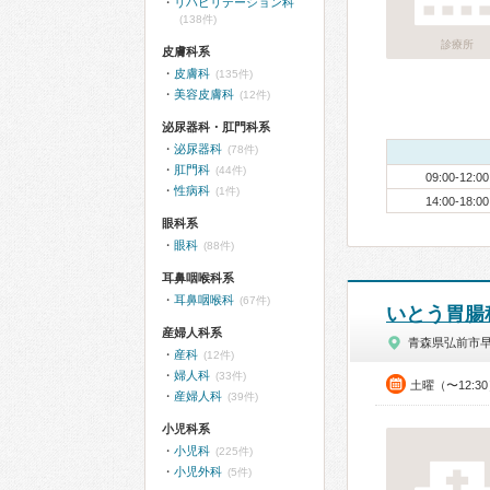
リハビリテーション科
(138件)
診療所
皮膚科系
皮膚科
(135件)
美容皮膚科
(12件)
泌尿器科・肛門科系
泌尿器科
(78件)
肛門科
(44件)
09:00-12:00
性病科
(1件)
14:00-18:00
眼科系
眼科
(88件)
耳鼻咽喉科系
耳鼻咽喉科
(67件)
いとう胃腸
産婦人科系
青森県弘前市
産科
(12件)
婦人科
(33件)
土曜（〜12:3
産婦人科
(39件)
小児科系
小児科
(225件)
小児外科
(5件)