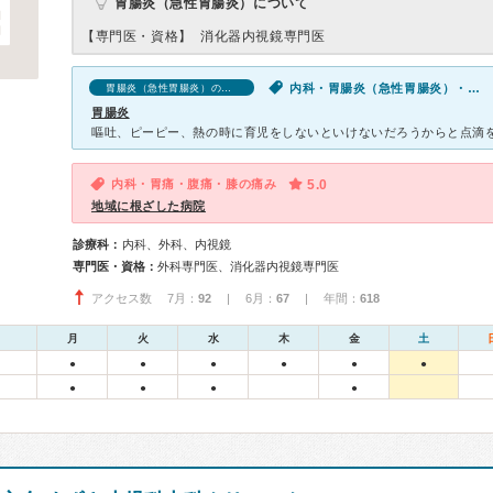
胃腸炎（急性胃腸炎）について
【専門医・資格】
消化器内視鏡専門医
内科・胃腸炎（急性胃腸炎）・吐き気・嘔吐
胃腸炎（急性胃腸炎）の口コミ
胃腸炎
内科・胃痛・腹痛・膝の痛み
5.0
地域に根ざした病院
診療科：
内科、外科、内視鏡
専門医・資格：
外科専門医、消化器内視鏡専門医
アクセス数 7月：
92
| 6月：
67
| 年間：
618
月
火
水
木
金
土
●
●
●
●
●
●
●
●
●
●