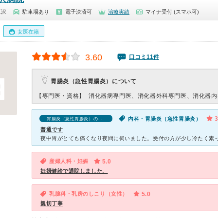
三沢
駐車場あり
電子決済可
治療実績
マイナ受付 (スマホ可)
女医在籍
3.60
口コミ11件
胃腸炎（急性胃腸炎）について
【専門医・資格】
消化器病専門医、消化器外科専門医、消化器内
3
内科・胃腸炎（急性胃腸炎）
胃腸炎（急性胃腸炎）の口コミ
普通です
産婦人科・妊娠
5.0
妊婦健診で通院しました。
乳腺科・乳房のしこり（女性）
5.0
親切丁寧