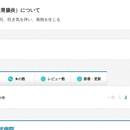
性胃腸炎）について
吐、吐き気を伴い、発熱を生じる
★の数
レビュー数
新着・更新
« 前
1
2
0件中
沢病院