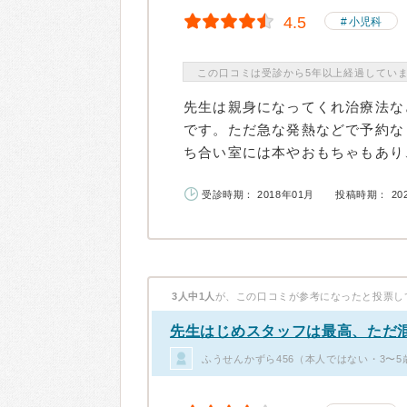
4.5
小児科
この口コミは受診から5年以上経過してい
先生は親身になってくれ治療法な
です。ただ急な発熱などで予約な
ち合い室には本やおもちゃもあり、
受診時期： 2018年01月
投稿時期： 20
3人中1人
が、この口コミが参考になったと投票し
先生はじめスタッフは最高、ただ
ふうせんかずら456（本人ではない・3〜5