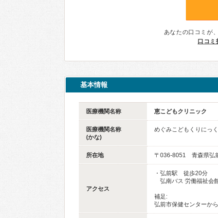
あなたの口コミが
口コミ
基本情報
医療機関名称
恵こどもクリニック
医療機関名称
めぐみこどもくりにっ
(かな)
所在地
〒036-8051 青森県
・弘前駅 徒歩20分
弘南バス 労働福祉会
アクセス
補足:
弘前市保健センターから