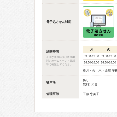
電子処方せん対応
月
火
診療時間
09:00-12:30
09:00-12:30
正確な診療時間は医療機
関のホームページ・電話
14:30-18:00
14:30-18:00
等で確認してください
※月・火・木・金曜 午後
あり
駐車場
無料: 30台
管理医師
工藤 恵美子