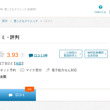
件: 恵こどもクリニック (弘前市)
Calooとは
宮川
恵こどもクリニック
口コミ
コミ・評判
この病院の
無料医療機関
3.93
？
口コミ
3
件
看護師求人
会員登録
丁目2-2
【
地図
】
ネット予約
マイナ受付
電子処方せん対応
女医
3件
口コミ