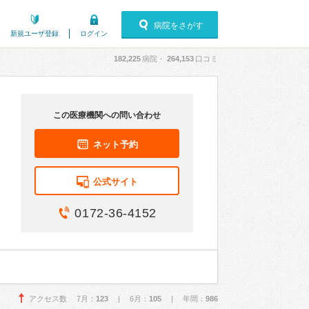
病院をさがす
新規ユーザ登録
ログイン
182,225
病院・
264,153
口コミ
この医療機関への問い合わせ
ネット予約
公式サイト
0172-36-4152
アクセス数 7月：
123
| 6月：
105
| 年間：
986