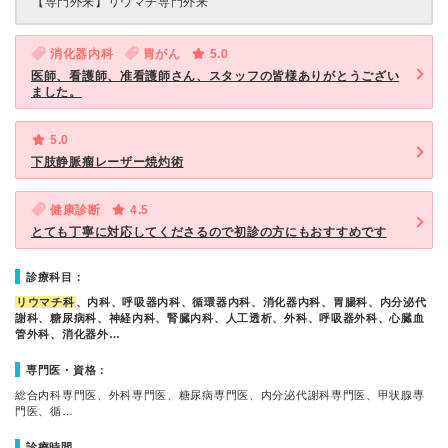
【専門外来】
リウマチ専門外来
消化器内科
胃がん
5.0
医師、看護師、准看護師さん、スタッフの皆様ありがとうござい
ました。
5.0
下肢静脈瘤レーザー焼灼術
健康診断
4.5
とても丁寧に対応してくださるので初診の方にもおすすめです
診療科目：
リウマチ科
、内科、呼吸器内科、循環器内科、消化器内科、胃腸科、内分泌代
謝科、糖尿病科、神経内科、腎臓内科、人工透析、外科、呼吸器外科、心臓血
管外科、消化器外…
専門医・資格：
総合内科専門医、外科専門医、糖尿病専門医、内分泌代謝科専門医、甲状腺専
門医、循…
診療時間