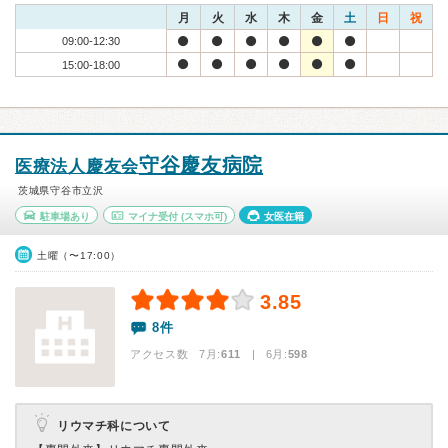
月
火
水
木
金
土
日
祝
09:00-12:30
15:00-18:00
守谷慶友病院
医療法人慶友会
茨城県守谷市立沢
駐車場あり
マイナ受付
(スマホ可)
女医在籍
土曜（〜17:00）
3.85
8件
アクセス数 7月:
611
| 6月:
598
リウマチ科について