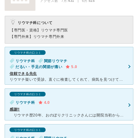
アクセス数 7月:
431
| 6月:
515
リウマチ科について
【専門医・資格】
リウマチ専門医
【専門外来】
リウマチ専門外来
リウマチ科の口コミ
リウマチ科
関節リウマチ
だるい・手足の関節が痛い
5.0
信頼できる先生
リウマチ疑いで受診。直ぐに検査してくれて、病気を見つけてくれました。患者が動く病院ではなく、先生が動く病院です。先生が一人しかいないので混んでますが、関節注射の痛みもなく、不安もその都度解消してくれま
リウマチ科の口コミ
リウマチ科
4.0
感謝‼
リウマチ歴20年、おのぼりクリニックさんには開院当初からお世話になっております。先生や受付の方、看護師さんも優しく明るく接していただきお気に入りです。おかげさまで痛みも治まり今では「接客の仕事」を元
リウマチ科の口コミ