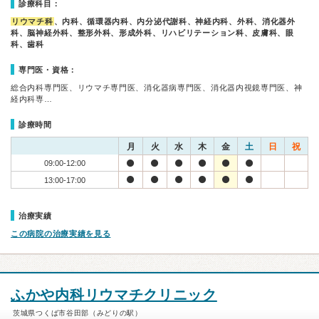
診療科目：
リウマチ科
、内科、循環器内科、内分泌代謝科、神経内科、外科、消化器外
科、脳神経外科、整形外科、形成外科、リハビリテーション科、皮膚科、眼
科、歯科
専門医・資格：
総合内科専門医、リウマチ専門医、消化器病専門医、消化器内視鏡専門医、神
経内科専…
診療時間
月
火
水
木
金
土
日
祝
09:00-12:00
13:00-17:00
治療実績
この病院の治療実績を見る
ふかや内科リウマチクリニック
茨城県つくば市谷田部（みどりの駅）