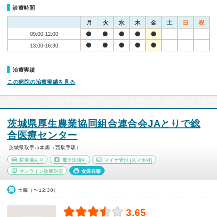
診療時間
月
火
水
木
金
土
日
祝
09:00-12:00
13:00-16:30
治療実績
この病院の治療実績を見る
茨城県厚生農業協同組合連合会JAとりで総
合医療センター
茨城県取手市本郷（西取手駅）
駐車場あり
電子決済可
マイナ受付
(スマホ可)
オンライン診療対応
女医在籍
土曜（〜12:30）
3.65