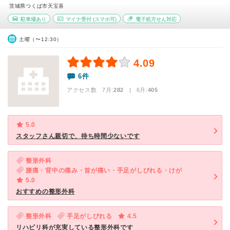
茨城県つくば市天宝喜
駐車場あり
マイナ受付
(スマホ可)
電子処方せん対応
土曜（〜12:30）
4.09
6件
アクセス数 7月:
282
| 6月:
405
5.0
スタッフさん親切で、待ち時間少ないです
整形外科
腰痛・背中の痛み・首が痛い・手足がしびれる・けが
5.0
おすすめの整形外科
整形外科
手足がしびれる
4.5
リハビリ科が充実している整形外科です