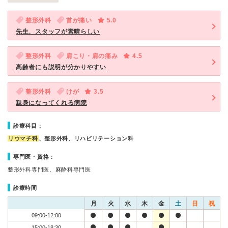
整形外科
首が痛い
5.0
先生、スタッフが素晴らしい
整形外科
肩こり・肩の痛み
4.5
高齢者にも説明が分かりやすい
整形外科
けが
3.5
親身になってくれる病院
診療科目：
リウマチ科
、整形外科、リハビリテーション科
専門医・資格：
整形外科専門医、麻酔科専門医
診療時間
月
火
水
木
金
土
日
祝
09:00-12:00
15:00-18:30