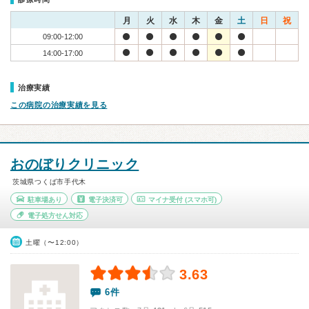
月
火
水
木
金
土
日
祝
09:00-12:00
14:00-17:00
治療実績
この病院の治療実績を見る
おのぼりクリニック
茨城県つくば市手代木
駐車場あり
電子決済可
マイナ受付
(スマホ可)
電子処方せん対応
土曜（〜12:00）
3.63
6件