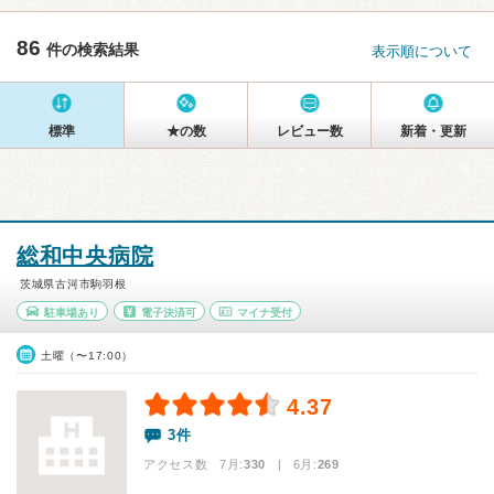
86
件の検索結果
表示順について
標準
★の数
レビュー数
新着・更新
総和中央病院
茨城県古河市駒羽根
駐車場あり
電子決済可
マイナ受付
土曜（〜17:00）
4.37
3件
アクセス数 7月:
330
| 6月:
269