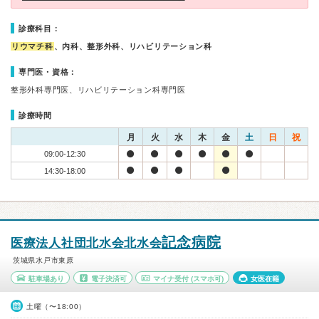
診療科目：
リウマチ科
、内科、整形外科、リハビリテーション科
専門医・資格：
整形外科専門医、リハビリテーション科専門医
診療時間
月
火
水
木
金
土
日
祝
09:00-12:30
14:30-18:00
記念病院
医療法人社団北水会北水会
茨城県水戸市東原
駐車場あり
電子決済可
マイナ受付
(スマホ可)
女医在籍
土曜（〜18:00）