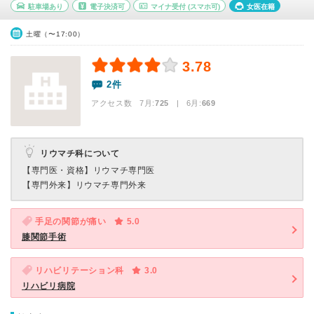
駐車場あり
電子決済可
マイナ受付
(スマホ可)
女医在籍
土曜（〜17:00）
3.78
2件
アクセス数 7月:
725
| 6月:
669
リウマチ科について
【専門医・資格】
リウマチ専門医
【専門外来】
リウマチ専門外来
手足の関節が痛い
5.0
膝関節手術
リハビリテーション科
3.0
リハビリ病院