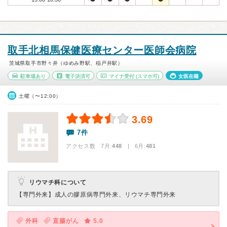
取手北相馬保健医療センター医師会病院
茨城県取手市野々井（ゆめみ野駅、稲戸井駅）
駐車場あり
電子決済可
マイナ受付
(スマホ可)
女医在籍
土曜（〜12:00）
3.69
7件
アクセス数 7月:
448
| 6月:
481
リウマチ科について
【専門外来】
成人の膠原病専門外来、リウマチ専門外来
外科
直腸がん
5.0