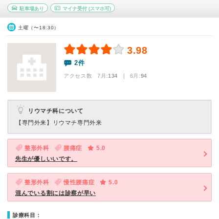
駐車場あり
マイナ受付
(スマホ可)
土曜（〜18:30）
3.98
2件
アクセス数 7月:
134
| 6月:
94
リウマチ科について
【専門外来】
リウマチ専門外来
整形外科
腰痛症
5.0
先生が優しいいです。
整形外科
慢性腰痛症
5.0
混んでいる割には診察が早い
診療科目：