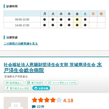
診療時間
月
火
水
木
金
土
日
祝
09:00-12:00
14:00-17:00
治療実績
この病院の治療実績を見る
水
社会福祉法人恩賜財団済生会支部 茨城県済生会
戸済生会総合病院
茨城県水戸市双葉台
駐車場あり
電子決済可
マイナ受付
(スマホ可)
電子処方せん対応
女医在籍
4.18
22件