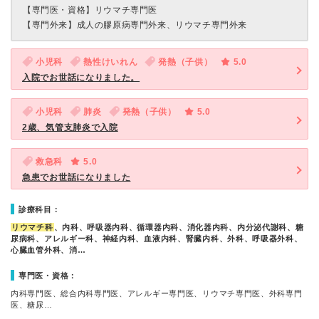
【専門医・資格】
リウマチ専門医
【専門外来】
成人の膠原病専門外来、リウマチ専門外来
小児科
熱性けいれん
発熱（子供）
5.0
入院でお世話になりました。
小児科
肺炎
発熱（子供）
5.0
2歳、気管支肺炎で入院
救急科
5.0
急患でお世話になりました
診療科目：
リウマチ科
、内科、呼吸器内科、循環器内科、消化器内科、内分泌代謝科、糖
尿病科、アレルギー科、神経内科、血液内科、腎臓内科、外科、呼吸器外科、
心臓血管外科、消…
専門医・資格：
内科専門医、総合内科専門医、アレルギー専門医、リウマチ専門医、外科専門
医、糖尿…