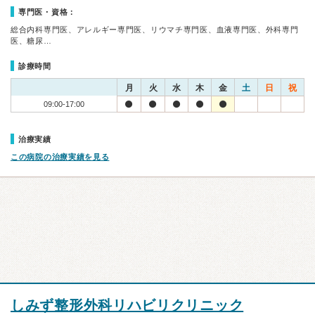
専門医・資格：
総合内科専門医、アレルギー専門医、リウマチ専門医、血液専門医、外科専門
医、糖尿…
診療時間
月
火
水
木
金
土
日
祝
09:00-17:00
治療実績
この病院の治療実績を見る
しみず整形外科リハビリクリニック