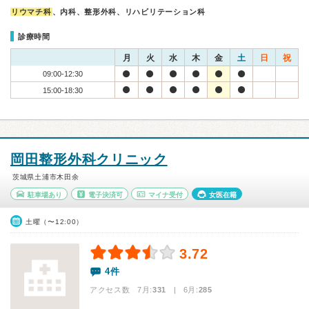
リウマチ科
、内科、整形外科、リハビリテーション科
診療時間
月
火
水
木
金
土
日
祝
09:00-12:30
15:00-18:30
岡田整形外科クリニック
茨城県土浦市木田余
駐車場あり
電子決済可
マイナ受付
女医在籍
土曜（〜12:00）
3.72
4件
アクセス数 7月:
331
| 6月:
285