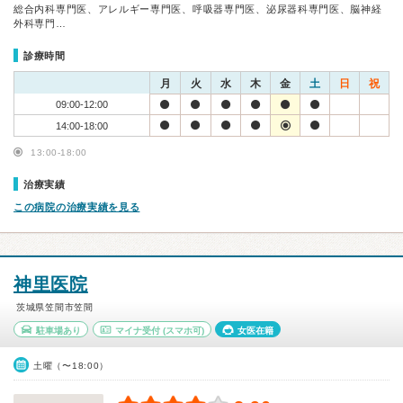
総合内科専門医、アレルギー専門医、呼吸器専門医、泌尿器科専門医、脳神経
外科専門…
診療時間
月
火
水
木
金
土
日
祝
09:00-12:00
14:00-18:00
13:00-18:00
治療実績
この病院の治療実績を見る
神里医院
茨城県笠間市笠間
駐車場あり
マイナ受付
(スマホ可)
女医在籍
土曜（〜18:00）