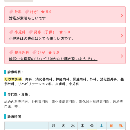
外科
けが
5.0
対応が素晴らしいです
小児科
発疹（子供）
5.0
小児科はの先生はとても優しい方です。
整形外科
けが
5.0
総和中央病院のリハビリはかなり腕が良いようです。
診療科目：
リウマチ科
、内科、消化器内科、神経内科、腎臓内科、外科、消化器外科、整
形外科、リハビリテーション科、皮膚科、小児科
専門医・資格：
総合内科専門医、外科専門医、消化器病専門医、消化器内視鏡専門医、透析専
門医、神…
診療時間
月
火
水
木
金
土
日
祝