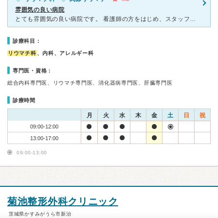
雰囲気の良い病院
とても雰囲気の良い病院です。 看護師の方をはじめ、スタッフの皆さんがとても優しくて明るいです。 新しい病院という事もありますが、待合室の天井には空が描かれモニターには四季折々の風景が映し出され、P
診療科目：
リウマチ科
、内科、アレルギー科
専門医・資格：
総合内科専門医、リウマチ専門医、消化器病専門医、肝臓専門医
診療時間
月
火
水
木
金
土
日
祝
09:00-12:00
13:00-17:00
09:00-13:00
菊池整形外科クリニック
茨城県かすみがうら市新治