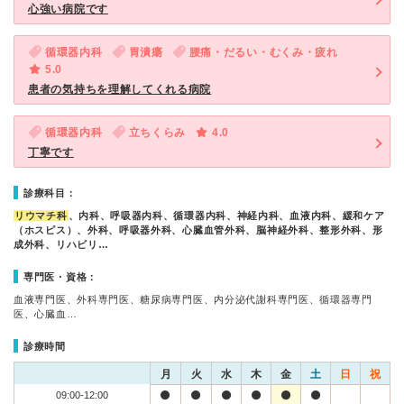
心強い病院です
循環器内科
胃潰瘍
腰痛・だるい・むくみ・疲れ
5.0
患者の気持ちを理解してくれる病院
循環器内科
立ちくらみ
4.0
丁寧です
診療科目：
リウマチ科
、内科、呼吸器内科、循環器内科、神経内科、血液内科、緩和ケア
（ホスピス）、外科、呼吸器外科、心臓血管外科、脳神経外科、整形外科、形
成外科、リハビリ…
専門医・資格：
血液専門医、外科専門医、糖尿病専門医、内分泌代謝科専門医、循環器専門
医、心臓血…
診療時間
月
火
水
木
金
土
日
祝
09:00-12:00