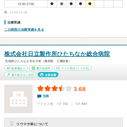
13:30-17:00
13:00-17:00
治療実績
この病院の治療実績を見る
株式会社日立製作所ひたちなか総合病院
茨城県ひたちなか市石川町（勝田駅、工機前駅）
駐車場あり
電子決済可
マイナ受付
(スマホ可)
電子処方せん対応
女医在籍
3.68
9件
アクセス数 7月:
751
| 6月:
844
リウマチ科について