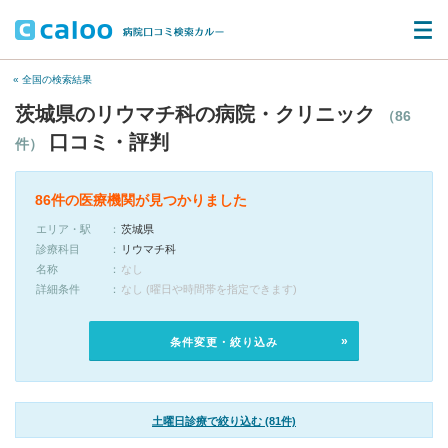
« 全国の検索結果
茨城県のリウマチ科の病院・クリニック
（86
口コミ・評判
件）
86件の医療機関が見つかりました
エリア・駅
茨城県
診療科目
リウマチ科
名称
なし
詳細条件
なし (曜日や時間帯を指定できます)
条件変更・絞り込み
土曜日診療で絞り込む (81件)