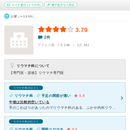
マイナ受付
(スマホ可)
電子処方せん対応
土曜（〜13:00）
3.79
2件
アクセス数 7月:
146
| 6月:
141
リウマチ科について
【専門医・資格】
リウマチ専門医
リウマチ科の口コミ
リウマチ科
手足の関節が痛い
5.0
午後は比較的空いている
手のこわばりがあったのでリウマチ科のある、ふかや内科リウマチクリニックへ行きました。 まだ新しい病院です。 午後14時頃の予約だったからか、時間通りに診察していただき、お会計まで30分で終わりまし
リウマチ科の口コミ
リウマチ科
関節リウマチ
4.5