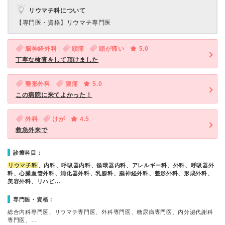
リウマチ科について
【専門医・資格】
リウマチ専門医
脳神経外科
頭痛
頭が痛い
5.0
丁寧な検査をして頂けました
整形外科
腰痛
5.0
この病院に来てよかった！
外科
けが
4.5
救急外来で
診療科目：
リウマチ科
、内科、呼吸器内科、循環器内科、アレルギー科、外科、呼吸器外
科、心臓血管外科、消化器外科、乳腺科、脳神経外科、整形外科、形成外科、
美容外科、リハビ…
専門医・資格：
総合内科専門医、リウマチ専門医、外科専門医、糖尿病専門医、内分泌代謝科
専門医、…