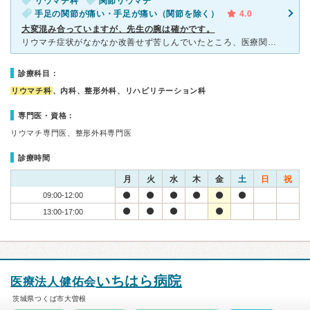
リウマチ科
関節リウマチ
手足の関節が痛い・手足が痛い（関節を除く）
4.0
大変混み合っていますが、先生の腕は確かです。
リウマチ症状がなかなか改善せず苦しんでいたところ、医療関係の友人にここのドクターを教えてもらい受診しました。業界ではかなり有名なドクターらしく、他県からも患者さんが通院されています。 新しく開院され
診療科目：
リウマチ科
、内科、整形外科、リハビリテーション科
専門医・資格：
リウマチ専門医、整形外科専門医
診療時間
月
火
水
木
金
土
日
祝
09:00-12:00
13:00-17:00
いちはら病院
医療法人健佑会
茨城県つくば市大曽根