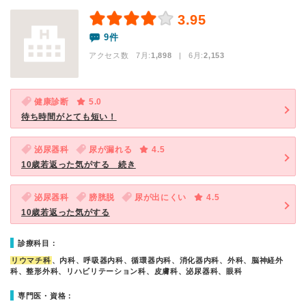
3.95
9件
アクセス数 7月:
1,898
| 6月:
2,153
健康診断
5.0
待ち時間がとても短い！
泌尿器科
尿が漏れる
4.5
10歳若返った気がする 続き
泌尿器科
膀胱脱
尿が出にくい
4.5
10歳若返った気がする
診療科目：
リウマチ科
、内科、呼吸器内科、循環器内科、消化器内科、外科、脳神経外
科、整形外科、リハビリテーション科、皮膚科、泌尿器科、眼科
専門医・資格：