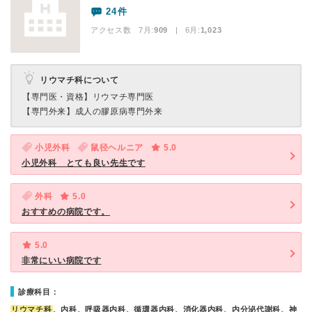
24件
アクセス数 7月:
909
| 6月:
1,023
リウマチ科について
【専門医・資格】
リウマチ専門医
【専門外来】
成人の膠原病専門外来
小児外科
鼠径ヘルニア
5.0
小児外科 とても良い先生です
外科
5.0
おすすめの病院です。
5.0
非常にいい病院です
診療科目：
リウマチ科
、内科、呼吸器内科、循環器内科、消化器内科、内分泌代謝科、神