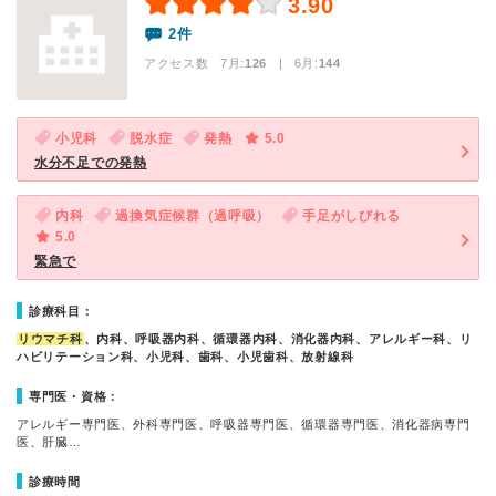
3.90
2件
アクセス数 7月:
126
| 6月:
144
小児科
脱水症
発熱
5.0
水分不足での発熱
内科
過換気症候群（過呼吸）
手足がしびれる
5.0
緊急で
診療科目：
リウマチ科
、内科、呼吸器内科、循環器内科、消化器内科、アレルギー科、リ
ハビリテーション科、小児科、歯科、小児歯科、放射線科
専門医・資格：
アレルギー専門医、外科専門医、呼吸器専門医、循環器専門医、消化器病専門
医、肝臓…
診療時間