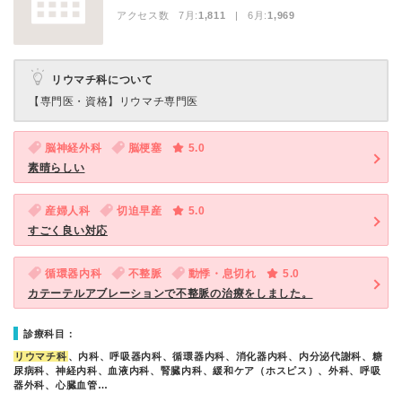
アクセス数 7月:
1,811
| 6月:
1,969
リウマチ科について
【専門医・資格】
リウマチ専門医
脳神経外科
脳梗塞
5.0
素晴らしい
産婦人科
切迫早産
5.0
すごく良い対応
循環器内科
不整脈
動悸・息切れ
5.0
カテーテルアブレーションで不整脈の治療をしました。
診療科目：
リウマチ科
、内科、呼吸器内科、循環器内科、消化器内科、内分泌代謝科、糖
尿病科、神経内科、血液内科、腎臓内科、緩和ケア（ホスピス）、外科、呼吸
器外科、心臓血管…