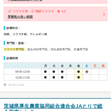
リウマチ科
関節リウマチ
4.5
雰囲気の良い病院
診療科目：
内科、リウマチ科、アレルギー科
専門医・資格：
リウマチ専門医
、総合内科専門医、消化器病専門医、肝臓専門医
診療時間
月
火
水
木
金
土
日
祝
09:00-12:00
13:00-17:00
09:00-13:00
茨城県厚生農業協同組合連合会JAとりで総