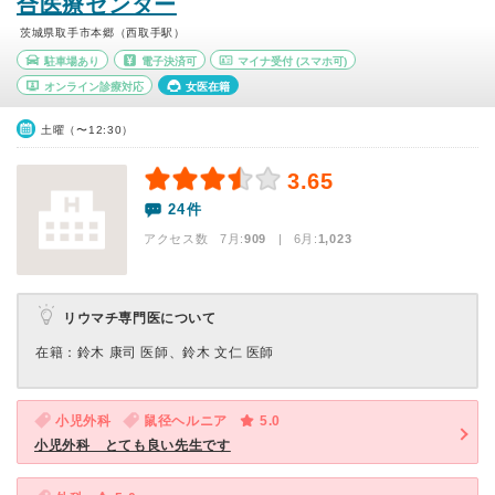
合医療センター
茨城県取手市本郷（西取手駅）
駐車場あり
電子決済可
マイナ受付
(スマホ可)
オンライン診療対応
女医在籍
土曜（〜12:30）
3.65
24件
アクセス数 7月:
909
| 6月:
1,023
リウマチ専門医について
在籍：鈴木 康司 医師、鈴木 文仁 医師
小児外科
鼠径ヘルニア
5.0
小児外科 とても良い先生です