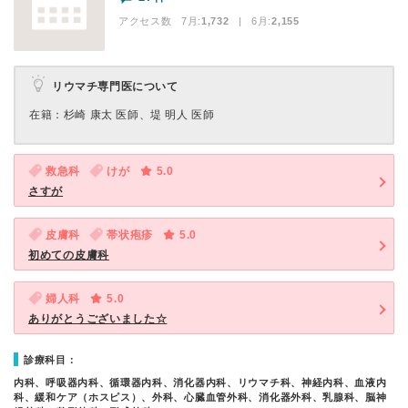
アクセス数 7月:
1,732
| 6月:
2,155
リウマチ専門医について
在籍：杉崎 康太 医師、堤 明人 医師
救急科
けが
5.0
さすが
皮膚科
帯状疱疹
5.0
初めての皮膚科
婦人科
5.0
ありがとうございました☆
診療科目：
内科、呼吸器内科、循環器内科、消化器内科、リウマチ科、神経内科、血液内
科、緩和ケア（ホスピス）、外科、心臓血管外科、消化器外科、乳腺科、脳神