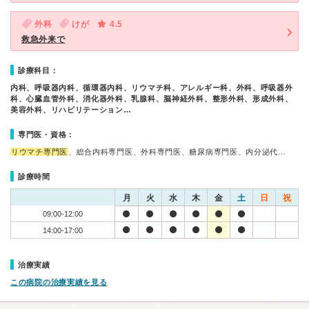
外科
けが
4.5
救急外来で
診療科目：
内科、呼吸器内科、循環器内科、リウマチ科、アレルギー科、外科、呼吸器外
科、心臓血管外科、消化器外科、乳腺科、脳神経外科、整形外科、形成外科、
美容外科、リハビリテーション…
専門医・資格：
リウマチ専門医
、総合内科専門医、外科専門医、糖尿病専門医、内分泌代…
診療時間
月
火
水
木
金
土
日
祝
09:00-12:00
14:00-17:00
治療実績
この病院の治療実績を見る