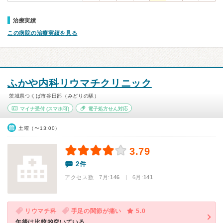
治療実績
この病院の治療実績を見る
ふかや内科リウマチクリニック
茨城県つくば市谷田部（みどりの駅）
マイナ受付
(スマホ可)
電子処方せん対応
土曜（〜13:00）
3.79
2件
アクセス数 7月:
146
| 6月:
141
リウマチ科
手足の関節が痛い
5.0
午後は比較的空いている