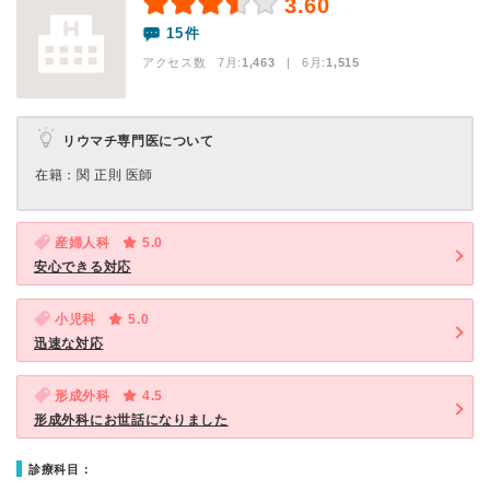
3.60
15件
アクセス数 7月:
1,463
| 6月:
1,515
リウマチ専門医について
在籍：関 正則 医師
産婦人科
5.0
安心できる対応
小児科
5.0
迅速な対応
形成外科
4.5
形成外科にお世話になりました
診療科目：