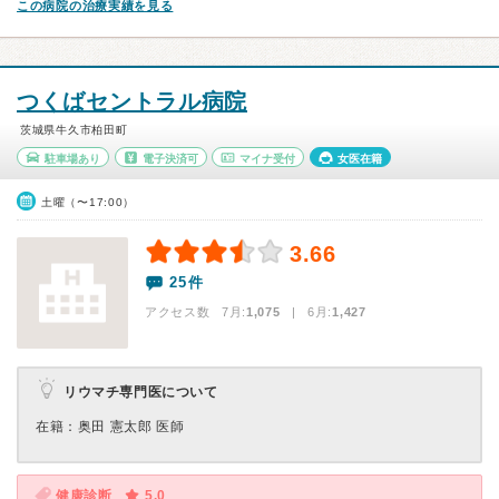
この病院の治療実績を見る
つくばセントラル病院
茨城県牛久市柏田町
駐車場あり
電子決済可
マイナ受付
女医在籍
土曜（〜17:00）
3.66
25件
アクセス数 7月:
1,075
| 6月:
1,427
リウマチ専門医について
在籍：奥田 憲太郎 医師
健康診断
5.0