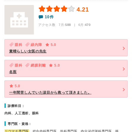
4.21
10件
アクセス数 7月:
588
| 6月:
470
眼科
緑内障
5.0
素晴らしい女医の先生
眼科
網膜剥離
5.0
名医
5.0
一年間苦しんでいた涙目から救って頂きました。
診療科目：
内科、人工透析、眼科
専門医・資格：
リウマチ専門医
、総合内科専門医、外科専門医、内分泌代謝科専門医、循…