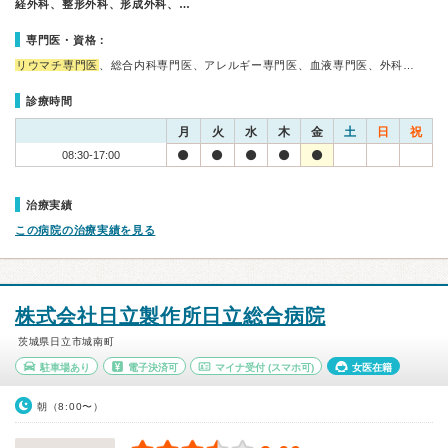
経外科、整形外科、形成外科、…
専門医・資格：
リウマチ専門医
、総合内科専門医、アレルギー専門医、血液専門医、外科…
診療時間
月
火
水
木
金
土
日
祝
08:30-17:00
治療実績
この病院の治療実績を見る
株式会社日立製作所日立総合病院
茨城県日立市城南町
駐車場あり
電子決済可
マイナ受付
(スマホ可)
女医在籍
朝（8:00〜）