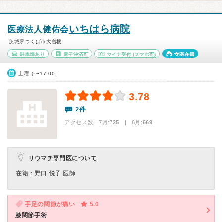
いちはら病院
医療法人健佑会
茨城県つくば市大曽根
駐車場あり
電子決済可
マイナ受付
(スマホ可)
女医在籍
土曜（〜17:00）
3.78
2件
アクセス数 7月:
725
| 6月:
669
リウマチ専門医について
在籍：野口 悦子 医師
手足の関節が痛い
5.0
膝関節手術