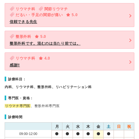
リウマチ科
関節リウマチ
だるい・手足の関節が痛い
5.0
信頼できる先生
整形外科
5.0
整形外科です。混むのは当たり前では。
リウマチ科
4.0
感謝‼
診療科目：
内科、リウマチ科、整形外科、リハビリテーション科
専門医・資格：
リウマチ専門医
、整形外科専門医
診療時間
月
火
水
木
金
土
日
祝
09:00-12:00