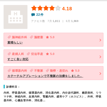
4.18
22件
アクセス数 7月:
1,811
| 6月:
1,969
脳神経外科
脳梗塞
5.0
素晴らしい
産婦人科
切迫早産
5.0
すごく良い対応
循環器内科
不整脈
動悸・息切れ
5.0
カテーテルアブレーションで不整脈の治療をしました。
診療科目：
内科、呼吸器内科、循環器内科、消化器内科、内分泌代謝科、糖尿病科、リウ
マチ科、神経内科、血液内科、腎臓内科、緩和ケア（ホスピス）、外科、呼吸
器外科、心臓血管外科、消化器…