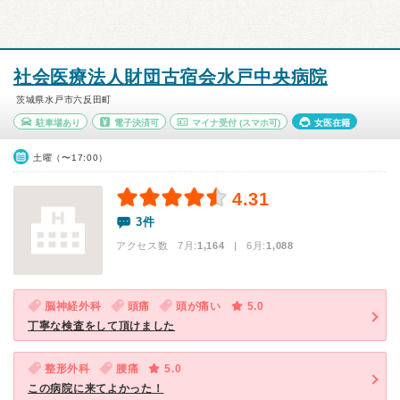
社会医療法人財団古宿会水戸中央病院
茨城県水戸市六反田町
駐車場あり
電子決済可
マイナ受付
(スマホ可)
女医在籍
土曜（〜17:00）
4.31
3件
アクセス数 7月:
1,164
| 6月:
1,088
脳神経外科
頭痛
頭が痛い
5.0
丁寧な検査をして頂けました
整形外科
腰痛
5.0
この病院に来てよかった！