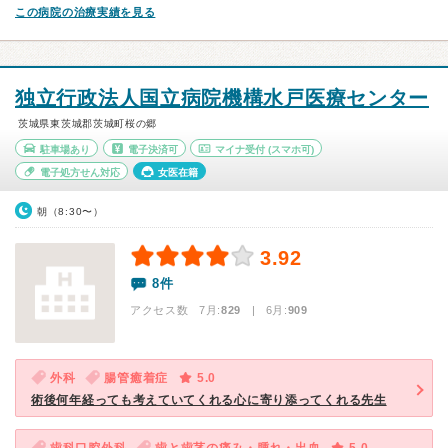
この病院の治療実績を見る
独立行政法人国立病院機構水戸医療センター
茨城県東茨城郡茨城町桜の郷
駐車場あり
電子決済可
マイナ受付
(スマホ可)
電子処方せん対応
女医在籍
朝（8:30〜）
3.92
8件
アクセス数 7月:
829
| 6月:
909
外科
腸管癒着症
5.0
術後何年経っても考えていてくれる心に寄り添ってくれる先生