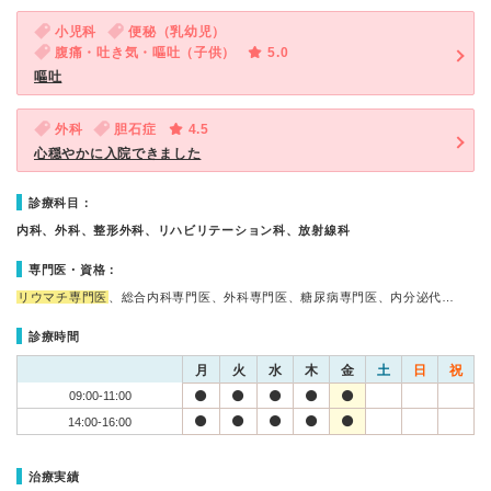
小児科
便秘（乳幼児）
腹痛・吐き気・嘔吐（子供）
5.0
嘔吐
外科
胆石症
4.5
心穏やかに入院できました
診療科目：
内科、外科、整形外科、リハビリテーション科、放射線科
専門医・資格：
リウマチ専門医
、総合内科専門医、外科専門医、糖尿病専門医、内分泌代…
診療時間
月
火
水
木
金
土
日
祝
09:00-11:00
14:00-16:00
治療実績