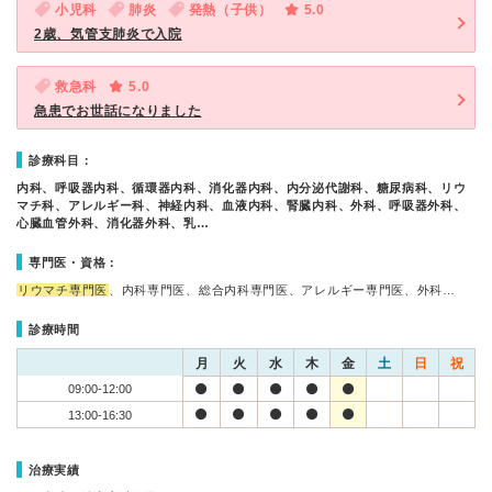
小児科
肺炎
発熱（子供）
5.0
2歳、気管支肺炎で入院
救急科
5.0
急患でお世話になりました
診療科目：
内科、呼吸器内科、循環器内科、消化器内科、内分泌代謝科、糖尿病科、リウ
マチ科、アレルギー科、神経内科、血液内科、腎臓内科、外科、呼吸器外科、
心臓血管外科、消化器外科、乳…
専門医・資格：
リウマチ専門医
、内科専門医、総合内科専門医、アレルギー専門医、外科…
診療時間
月
火
水
木
金
土
日
祝
09:00-12:00
13:00-16:30
治療実績