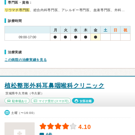
専門医・資格：
リウマチ専門医
、総合内科専門医、アレルギー専門医、血液専門医、外科…
診療時間
月
火
水
木
金
土
日
祝
09:00-17:00
治療実績
この病院の治療実績を見る
植松整形外科耳鼻咽喉科クリニック
茨城県牛久市南（牛久駅）
駐車場あり
マイナ受付
(スマホ可)
女医在籍
土曜（〜16:00）
4.10
4件