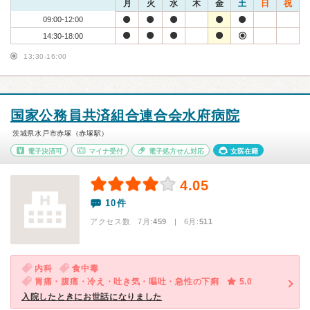
月
火
水
木
金
土
日
祝
09:00-12:00
14:30-18:00
13:30-16:00
国家公務員共済組合連合会水府病院
茨城県水戸市赤塚（赤塚駅）
電子決済可
マイナ受付
電子処方せん対応
女医在籍
4.05
10件
アクセス数 7月:
459
| 6月:
511
内科
食中毒
胃痛・腹痛・冷え・吐き気・嘔吐・急性の下痢
5.0
入院したときにお世話になりました