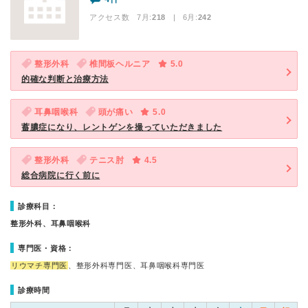
アクセス数 7月:
218
| 6月:
242
整形外科
椎間板ヘルニア
5.0
的確な判断と治療方法
耳鼻咽喉科
頭が痛い
5.0
蓄膿症になり、レントゲンを撮っていただきました
整形外科
テニス肘
4.5
総合病院に行く前に
診療科目：
整形外科、耳鼻咽喉科
専門医・資格：
リウマチ専門医
、整形外科専門医、耳鼻咽喉科専門医
診療時間