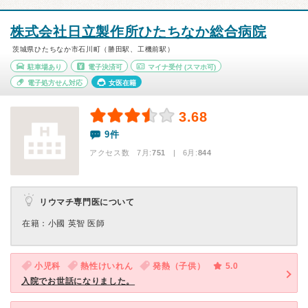
株式会社日立製作所ひたちなか総合病院
茨城県ひたちなか市石川町（勝田駅、工機前駅）
駐車場あり
電子決済可
マイナ受付
(スマホ可)
電子処方せん対応
女医在籍
3.68
9件
アクセス数 7月:
751
| 6月:
844
リウマチ専門医について
在籍：小國 英智 医師
小児科
熱性けいれん
発熱（子供）
5.0
入院でお世話になりました。