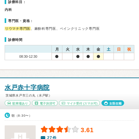
診療科目：
内科
専門医・資格：
リウマチ専門医
、麻酔科専門医、ペインクリニック専門医
診療時間
月
火
水
木
金
土
日
祝
08:30-12:30
水戸赤十字病院
茨城県水戸市三の丸（水戸駅）
駐車場あり
電子決済可
マイナ受付
(スマホ可)
女医在籍
朝（8:30〜）
3.61
27件