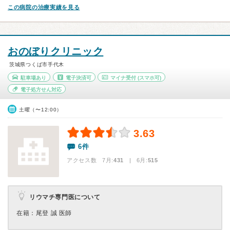
この病院の治療実績を見る
おのぼりクリニック
茨城県つくば市手代木
駐車場あり
電子決済可
マイナ受付
(スマホ可)
電子処方せん対応
土曜（〜12:00）
3.63
6件
アクセス数 7月:
431
| 6月:
515
リウマチ専門医について
在籍：尾登 誠 医師