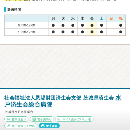
診療時間
月
火
水
木
金
土
日
祝
08:30-12:00
13:30-17:30
水
社会福祉法人恩賜財団済生会支部 茨城県済生会
戸済生会総合病院
茨城県水戸市双葉台
駐車場あり
電子決済可
マイナ受付
(スマホ可)
電子処方せん対応
女医在籍