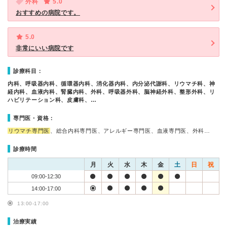
外科
5.0
おすすめの病院です。
5.0
非常にいい病院です
診療科目：
内科、呼吸器内科、循環器内科、消化器内科、内分泌代謝科、リウマチ科、神
経内科、血液内科、腎臓内科、外科、呼吸器外科、脳神経外科、整形外科、リ
ハビリテーション科、皮膚科、…
専門医・資格：
リウマチ専門医
、総合内科専門医、アレルギー専門医、血液専門医、外科…
診療時間
月
火
水
木
金
土
日
祝
09:00-12:30
14:00-17:00
13:00-17:00
治療実績