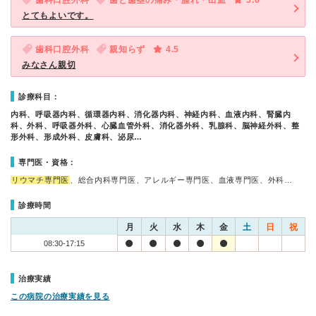
歯科口腔外科
歯と歯茎の痛み・腫れ・出血
5.0
とてもよいです。
歯科口腔外科
親知らず
4.5
みなさん親切
診療科目：
内科、呼吸器内科、循環器内科、消化器内科、神経内科、血液内科、腎臓内
科、外科、呼吸器外科、心臓血管外科、消化器外科、乳腺科、脳神経外科、整
形外科、形成外科、皮膚科、泌尿…
専門医・資格：
リウマチ専門医
、総合内科専門医、アレルギー専門医、血液専門医、外科…
診療時間
月
火
水
木
金
土
日
祝
08:30-17:15
治療実績
この病院の治療実績を見る