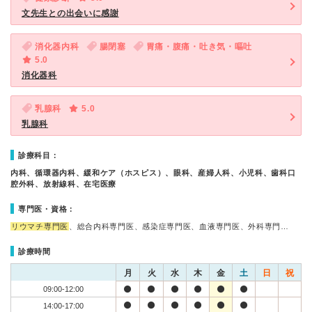
文先生との出会いに感謝
消化器内科
腸閉塞
胃痛・腹痛・吐き気・嘔吐
5.0
消化器科
乳腺科
5.0
乳腺科
診療科目：
内科、循環器内科、緩和ケア（ホスピス）、眼科、産婦人科、小児科、歯科口
腔外科、放射線科、在宅医療
専門医・資格：
リウマチ専門医
、総合内科専門医、感染症専門医、血液専門医、外科専門…
診療時間
月
火
水
木
金
土
日
祝
09:00-12:00
14:00-17:00