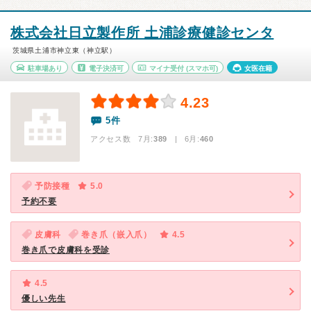
株式会社日立製作所 土浦診療健診センタ
茨城県土浦市神立東（神立駅）
駐車場あり
電子決済可
マイナ受付
(スマホ可)
女医在籍
4.23
5件
アクセス数 7月:
389
| 6月:
460
予防接種
5.0
予約不要
皮膚科
巻き爪（嵌入爪）
4.5
巻き爪で皮膚科を受診
4.5
優しい先生