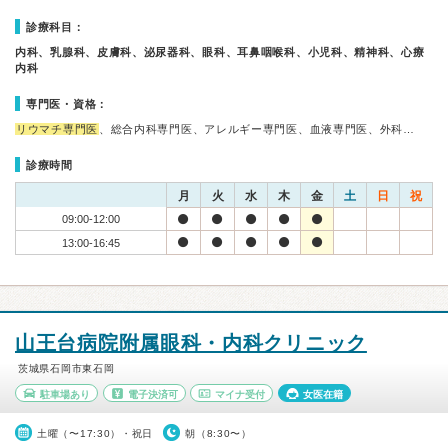
診療科目：
内科、乳腺科、皮膚科、泌尿器科、眼科、耳鼻咽喉科、小児科、精神科、心療
内科
専門医・資格：
リウマチ専門医
、総合内科専門医、アレルギー専門医、血液専門医、外科…
診療時間
月
火
水
木
金
土
日
祝
09:00-12:00
13:00-16:45
山王台病院附属眼科・内科クリニック
茨城県石岡市東石岡
駐車場あり
電子決済可
マイナ受付
女医在籍
土曜（〜17:30）・祝日
朝（8:30〜）