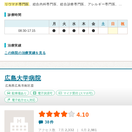
リウマチ専門医
、総合内科専門医、総合診療専門医、アレルギー専門医、…
診療時間
月
火
水
木
金
土
日
祝
08:30-17:15
治療実績
この病院の治療実績を見る
広島大学病院
広島県広島市南区霞
駐車場あり
電子決済可
マイナ受付
(スマホ可)
電子処方せん対応
4.10
38件
アクセス数 7月:
2,332
| 6月:
2,981