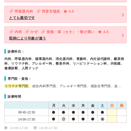
呼吸器内科
気管支喘息
4.0
とても親切です
内科
かぜ
発熱・咳（セキ）・喉が痛い
4.0
医師により印象が違う
診療科目：
内科、呼吸器内科、循環器内科、消化器内科、胃腸科、内分泌代謝科、糖尿病
科、リウマチ科、アレルギー科、整形外科、リハビリテーション科、内視鏡、
健康診断、人間ドック
専門医・資格：
リウマチ専門医
、総合内科専門医、アレルギー専門医、感染症専門医、血…
診療時間
月
火
水
木
金
土
日
祝
08:45-12:30
14:00-17:30
14:00-17:00
14:30-17:30