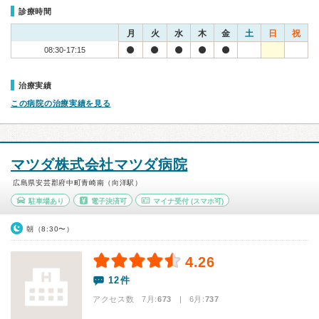
診療時間
月
火
水
木
金
土
日
祝
08:30-17:15
治療実績
この病院の治療実績を見る
マツダ株式会社マツダ病院
広島県安芸郡府中町青崎南（向洋駅）
駐車場あり
電子決済可
マイナ受付
(スマホ可)
朝（8:30〜）
4.26
12件
アクセス数 7月:
673
| 6月:
737