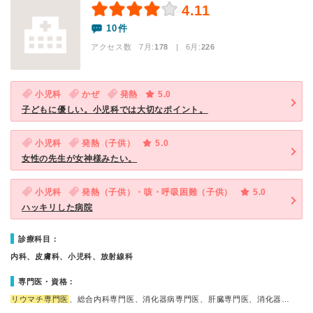
4.11
10件
アクセス数 7月:
178
| 6月:
226
小児科
かぜ
発熱
5.0
子どもに優しい。小児科では大切なポイント。
小児科
発熱（子供）
5.0
女性の先生が女神様みたい。
小児科
発熱（子供）・咳・呼吸困難（子供）
5.0
ハッキリした病院
診療科目：
内科、皮膚科、小児科、放射線科
専門医・資格：
リウマチ専門医
、総合内科専門医、消化器病専門医、肝臓専門医、消化器…