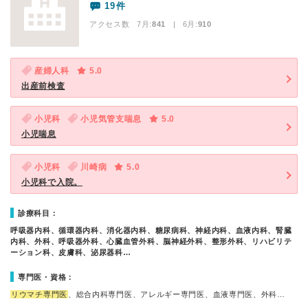
19件
アクセス数 7月:
841
| 6月:
910
産婦人科
5.0
出産前検査
小児科
小児気管支喘息
5.0
小児喘息
小児科
川崎病
5.0
小児科で入院。
診療科目：
呼吸器内科、循環器内科、消化器内科、糖尿病科、神経内科、血液内科、腎臓
内科、外科、呼吸器外科、心臓血管外科、脳神経外科、整形外科、リハビリテ
ーション科、皮膚科、泌尿器科…
専門医・資格：
リウマチ専門医
、総合内科専門医、アレルギー専門医、血液専門医、外科…