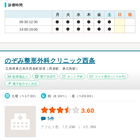
診療時間
月
火
水
木
金
土
日
祝
08:30-12:30
14:00-19:00
のぞみ整形外科クリニック西条
広島県東広島市西条町助実（西条駅、東広島駅）
駐車場あり
電子決済可
ネット予約
マイナ受付
(スマホ可)
電子処方せん対応
土曜（〜17:00）
朝（8:30〜）・夜（〜20:00）
3.60
5件
アクセス数 7月:
290
| 6月:
395