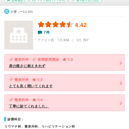
駐車場あり
マイナ受付
(スマホ可)
電子処方せん対応
土曜（〜12:30）
4.42
7件
アクセス数 7月:
832
| 6月:
767
整形外科
肩関節周囲炎
5.0
肩の痛さに耐えきれず
整形外科
5.0
とても良く聞いてくれます
整形外科
5.0
丁寧に診てくれました。
診療科目：
リウマチ科、整形外科、リハビリテーション科