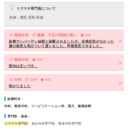
リウマチ専門医について
在籍：濱田 宜和 医師
整形外科
腰痛・手足の関節が痛い
5.0
診察でへバーデン結節と診断されましたが、自覚症状がなかった
腰の病気も気がついて貰いました。早期発見できました。
整形外科
4.0
院内は広いです。
外科
けが
4.0
助かりました
診療科目：
内科、整形外科、リハビリテーション科、漢方、健康診断
専門医・資格：
リウマチ専門医
、総合内科専門医、整形外科専門医