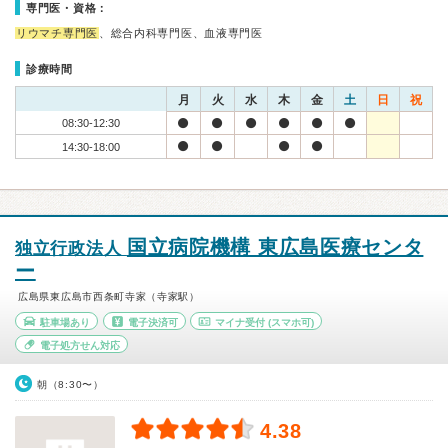
専門医・資格：
リウマチ専門医
、総合内科専門医、血液専門医
診療時間
月
火
水
木
金
土
日
祝
08:30-12:30
14:30-18:00
国立病院機構 東広島医療センタ
独立行政法人
ー
広島県東広島市西条町寺家（寺家駅）
駐車場あり
電子決済可
マイナ受付
(スマホ可)
電子処方せん対応
朝（8:30〜）
4.38