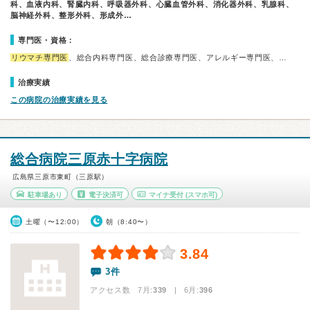
科、血液内科、腎臓内科、呼吸器外科、心臓血管外科、消化器外科、乳腺科、
脳神経外科、整形外科、形成外…
専門医・資格：
リウマチ専門医
、総合内科専門医、総合診療専門医、アレルギー専門医、…
治療実績
この病院の治療実績を見る
総合病院三原赤十字病院
広島県三原市東町（三原駅）
駐車場あり
電子決済可
マイナ受付
(スマホ可)
土曜（〜12:00）
朝（8:40〜）
3.84
3件
アクセス数 7月:
339
| 6月:
396