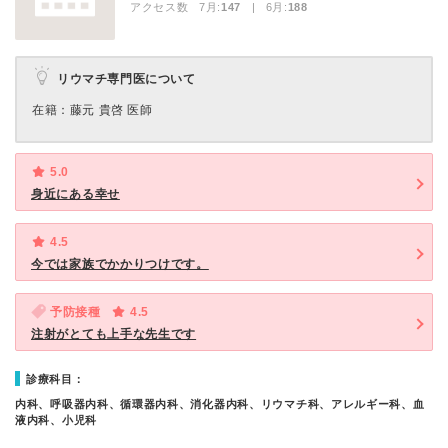
アクセス数 7月:
147
| 6月:
188
リウマチ専門医について
在籍：藤元 貴啓 医師
5.0
身近にある幸せ
4.5
今では家族でかかりつけです。
予防接種
4.5
注射がとても上手な先生です
診療科目：
内科、呼吸器内科、循環器内科、消化器内科、リウマチ科、アレルギー科、血
液内科、小児科