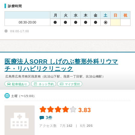
診療時間
月
火
水
木
金
土
日
祝
08:30-20:00
09:00-17:00
医療法人SORR しげのぶ整形外科リウマ
チ・リハビリクリニック
広島県広島市南区段原南（比治山下駅、段原一丁目駅、比治山橋駅）
駐車場あり
ネット予約
マイナ受付
土曜（〜15:00）
3.83
3件
アクセス数 7月:
162
| 6月:
205