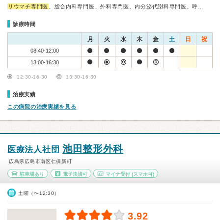
リウマチ専門医
、総合内科専門医、外科専門医、内分泌代謝科専門医、呼…
診療時間
月
火
水
木
金
土
日
祝
08:40-12:00
13:00-16:30
12:30-16:30
13:30-16:30
治療実績
この病院の治療実績を見る
池田整形外科
医療法人社団
広島県広島市南区仁保新町
駐車場あり
電子決済可
マイナ受付
(スマホ可)
土曜（〜12:30）
3.92