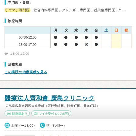
専門医・資格：
リウマチ専門医
、総合内科専門医、アレルギー専門医、感染症専門医、外…
診療時間
月
火
水
木
金
土
日
祝
08:30-12:00
13:00-17:00
13:00-15:00
治療実績
この病院の治療実績を見る
醫療法人齊和會 廣島クリニック
広島県広島市西区東観音町（西観音町駅、観音町駅、天満町駅）
駐車場あり
マイナ受付
(スマホ可)
土曜（〜18:00）
朝（8:45〜）