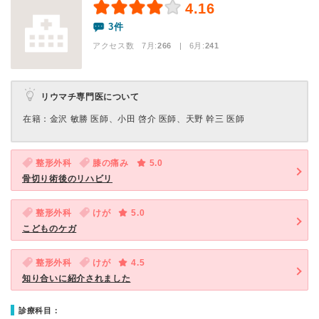
4.16
3件
アクセス数 7月:
266
| 6月:
241
リウマチ専門医について
在籍：金沢 敏勝 医師、小田 啓介 医師、天野 幹三 医師
整形外科
膝の痛み
5.0
骨切り術後のリハビリ
整形外科
けが
5.0
こどものケガ
整形外科
けが
4.5
知り合いに紹介されました
診療科目：