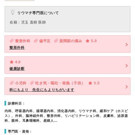
リウマチ専門医について
在籍：児玉 直樹 医師
整形外科
偏平足
股関節の痛み
5.0
整形外科
4.0
健康診断
小児科
吐き気・嘔吐・発熱（子供）
3.5
科にもより 先生にもよりちがいます
診療科目：
内科、呼吸器内科、循環器内科、消化器内科、リウマチ科、緩和ケア（ホスピ
ス）、外科、脳神経外科、整形外科、リハビリテーション科、皮膚科、泌尿器
科、眼科、耳鼻咽喉科、産婦人…
専門医・資格：