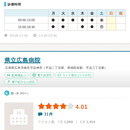
診療時間
月
火
水
木
金
土
日
祝
09:00-13:00
15:00-18:30
09:00-12:00
13:00-15:00
県立広島病院
広島県広島市南区宇品神田（宇品二丁目駅、県病院前駅、宇品三丁目駅）
駐車場あり
電子決済可
マイナ受付
(スマホ可)
電子処方せん対応
朝（8:30〜）
4.01
31件
アクセス数 7月:
1,888
| 6月:
1,916