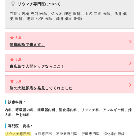
リウマチ専門医について
在籍：岩橋 充啓 医師、佐々木 理恵 医師、山名 二郎 医師、酒井 健
史 医師、湯川 和俊 医師、藤井 健司 医師
5.0
健康診断で来ます。
5.0
東広島で人間ドックならここ！
5.0
脳の大動脈瘤を発見してくれました
診療科目：
内科、呼吸器内科、循環器内科、消化器内科、リウマチ科、アレルギー科、婦
人科、放射線科
専門医・資格：
リウマチ専門医
、血液専門医、不整脈専門医、肝臓専門医、消化器内視鏡…