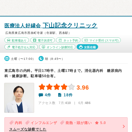
下山記念クリニック
医療法人好縁会
広島県東広島市西条町寺家（寺家駅、西条駅）
駐車場あり
電子決済可
ネット予約
マイナ受付
(スマホ可)
電子処方せん対応
オンライン診療対応
女医在籍
土曜（〜17:00）
朝（8:45〜）
東広島市の内科。平日17時半、土曜17時まで。消化器内科 糖尿病内
科・健康診断。駐車場50台有。
3.96
4件
18件
アクセス数 7月:
410
| 6月:
486
内科
インフルエンザ
発熱・頭が痛い
5.0
スムーズな診察でした