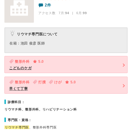
2件
アクセス数 7月:
94
| 6月:
99
リウマチ専門医について
在籍：池田 俊彦 医師
整形外科
5.0
こどものケガ
整形外科
打撲
けが
5.0
早くて丁寧
診療科目：
リウマチ科、整形外科、リハビリテーション科
専門医・資格：
リウマチ専門医
、整形外科専門医