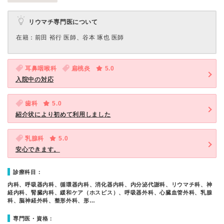
リウマチ専門医について
在籍：前田 裕行 医師、谷本 琢也 医師
耳鼻咽喉科
扁桃炎
5.0
入院中の対応
歯科
5.0
紹介状により初めて利用しました
乳腺科
5.0
安心できます。
診療科目：
内科、呼吸器内科、循環器内科、消化器内科、内分泌代謝科、リウマチ科、神
経内科、腎臓内科、緩和ケア（ホスピス）、呼吸器外科、心臓血管外科、乳腺
科、脳神経外科、整形外科、形…
専門医・資格：