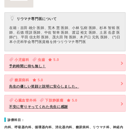
リウマチ専門医について
在籍：吉田 雄介 医師、荒木 慧 医師、小林 弘樹 医師、杉本 智裕 医
師、石德 理訓 医師、中佐 智幸 医師、渡辺 裕文 医師、土居 岳彦 医
師(*)、平田 信太郎 医師、茂久田 翔 医師、木戸口 元気 医師、 (*)日
本小児科学会専門医資格を持つリウマチ専門医
小児歯科
虫歯
5.0
予約時間に待ち無し！
糖尿病科
5.0
先生の優しい笑顔と説明に安心しました。
心臓血管外科
下肢静脈瘤
5.0
不安に寄りそってくれた先生に感謝
診療科目：
内科、呼吸器内科、循環器内科、消化器内科、糖尿病科、リウマチ科、神経内