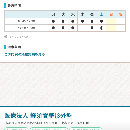
診療時間
月
火
水
木
金
土
日
祝
08:45-12:30
14:30-18:00
14:00-17:00
治療実績
この病院の治療実績を見る
医療法人 蜂須賀整形外科
広島県広島市西区己斐本町（西広島駅、東高須駅、福島町駅）