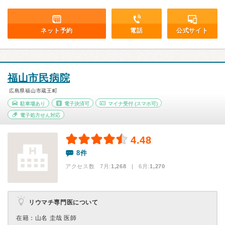
ネット予約
電話
公式サイト
福山市民病院
広島県福山市蔵王町
駐車場あり
電子決済可
マイナ受付
(スマホ可)
電子処方せん対応
4.48
8件
アクセス数 7月:
1,268
| 6月:
1,270
リウマチ専門医について
在籍：山名 圭哉 医師