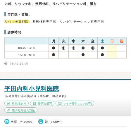
内科、リウマチ科、整形外科、リハビリテーション科、漢方
専門医・資格：
リウマチ専門医
、整形外科専門医、リハビリテーション科専門医
診療時間
月
火
水
木
金
土
日
祝
08:45-13:00
15:00-18:00
08:45-18:00
平田内科小児科医院
広島県廿日市市阿品台（阿品駅、阿品東駅）
駐車場あり
電子決済可
マイナ受付
(スマホ可)
電子処方せん対応
土曜（〜19:00）
朝（8:30〜）