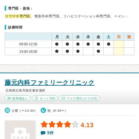
専門医・資格：
リウマチ専門医
、整形外科専門医、リハビリテーション科専門医、ペイン…
診療時間
月
火
水
木
金
土
日
祝
09:00-12:30
14:00-18:00
藤元内科ファミリークリニック
広島県広島市南区東本浦町
駐車場あり
ネット予約
マイナ受付
(スマホ可)
土曜（〜12:30）
朝（8:30〜）
4.13
9件