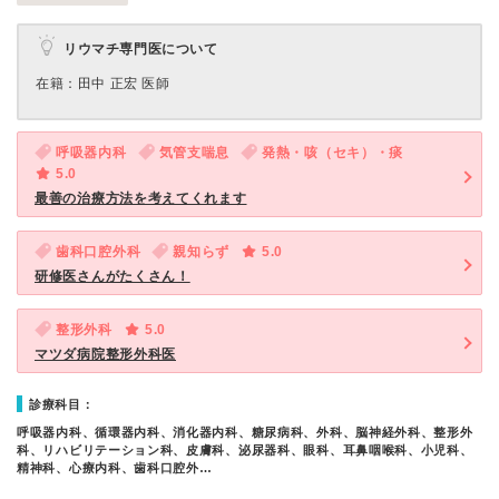
リウマチ専門医について
在籍：田中 正宏 医師
呼吸器内科
気管支喘息
発熱・咳（セキ）・痰
5.0
最善の治療方法を考えてくれます
歯科口腔外科
親知らず
5.0
研修医さんがたくさん！
整形外科
5.0
マツダ病院整形外科医
診療科目：
呼吸器内科、循環器内科、消化器内科、糖尿病科、外科、脳神経外科、整形外
科、リハビリテーション科、皮膚科、泌尿器科、眼科、耳鼻咽喉科、小児科、
精神科、心療内科、歯科口腔外…