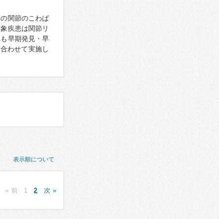
朝の関節のこわば
対象疾患は関節リ
れも早期発見・早
み合わせて実施し
表示順について
« 前
1
2
次 »