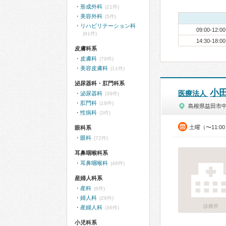
形成外科
(21件)
美容外科
(5件)
リハビリテーション科
09:00-12:00
(91件)
14:30-18:00
皮膚科系
皮膚科
(79件)
美容皮膚科
(11件)
泌尿器科・肛門科系
小
医療法人
泌尿器科
(39件)
肛門科
(18件)
島根県益田市
性病科
(3件)
土曜（〜11:0
眼科系
眼科
(72件)
耳鼻咽喉科系
耳鼻咽喉科
(48件)
産婦人科系
産科
(6件)
婦人科
(29件)
診療所
産婦人科
(36件)
小児科系